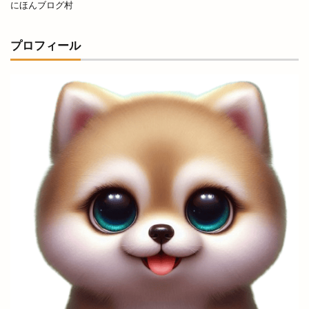
にほんブログ村
お寺で縁日
お届け仕出し厨房
お年玉付き
お店
お役立ち
お持ち帰り
プロフィール
お正月オードブル
お箸感謝お焚き上げ祭
お腹
お赤飯
お赤飯の日
お野菜キッチン
かいじん
かがりび
かぐれ
かつてん
かつ楽
かなめ庵
かにいち
かに小屋
かに道場
かのや
かまいたち
かまいたちの掟
かみありづき
かみあり製麺
からあげ
からあげのお店
からあげサン
からあげ専門店
からあげ店
からかま
からく
かららこ
から好し
がぶっと
きこくさい
きすきマルシェ
きすき夏祭り
きぶね
きんぐ
ぎょうざぎょく
くしかつ笑
くにびき
くにびきマラソン