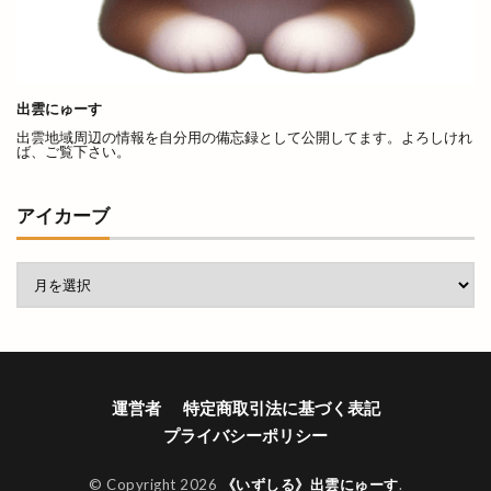
くにびきメッセ
くにびき海岸道路
くらげ
くるみ市
ぐりこ
けいき
こう
こうらん
こさと
こだわり工房展
出雲にゅーす
こっころカード
こども縁日
こはる
出雲地域周辺の情報を自分用の備忘録として公開してます。よろしけれ
ば、ご覧下さい。
こ゚縁つながるフェスタ
ごうぎん
ごうぎんアプリ
ごうぎんスマート通帳
アイカーブ
ごっつおらーめん
ごほうびHOUSE
ごみの収集
ご利益
ご当地キャラ
ご縁ポスト
ご縁広場
ご縁札
ご縁横丁
さくら
さつま揚げ
さんいんEVショー
さんいんキッチンカーフェス
運営者
特定商取引法に基づく表記
さんいん輸入車ショー
さんた
さんぴーの出雲
プライバシーポリシー
さんべマルシェ
しのから
しまぎん
しまね
しまねがドラマになるなんて
© Copyright 2026
《いずしる》出雲にゅーす
.