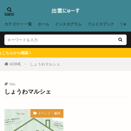
あかつきファーム今在家
あこ酵母
あご野焼
あそび王国
あそぼ
あづま堂
あらいぐま
カテゴリー 一覧
ホーム
インスタグラム
フェイスブック
ツイ
ありがとう
ありがとうプラザ
あん
あんり
いいじま整骨院
いきなりステーキ
いずしる
いずも
いずもだんだんマルシェ
ちらから確認！
いずもだんだん祭り
いずもまがたまの里
いずも子どもフェスタ
いずも産業未来博
HOME
しょうわマルシェ
いずも補聴器
いちえ
いちか
いちご狩り
いちご飴専門店
いちじく
いちれん
TAG
しょうわマルシェ
いっとこ
いつでもスイーツ
いつでもスイーツ出雲店
いづも寒天工房
いづも財団
いとおかし
いない出雲ドーム東店
イベント・趣味
いまよう
いも
うがばし
うが橋
うさうさマルシェ
うさぎ
うさぎの登り坂展