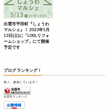
うさぎや
うさぎキャンプ村
うさぎ祭り
うどん自販機
うどん長屋
うなぎ
うなぎ専門店
うな昇
うに
うまいもの博
出雲市平田町『しょうわ
マルシェ』！ 2023年5月
うまいもの市
うまのおばち
えんゆいはなや
13日(土)に「LIXILリフォ
おいしさ工房ふるかわ
おうちイベント
ームショップ」にて開催
おかや木芸
おきす
おきな
おぎとち店
予定です
おしごと体験
おすすめ
おせち料理
おたからや
おちょぼさん
おつまみ研究所
おでかけHappy松江旅
おでん
おひなさんぽ
ブログ ランキング！
おみくじ
おみくじを結ぶ木
おみやげ楽市
色々、参加しています！
おみやげ楽市出雲
おむすびスタンド
おむらいす亭
おんどや
おウチdeお肉
出雲市ランキング
お仕事
お仕事体験フェス
お城まつり
お好み焼き
お好み焼肉
お宮参り