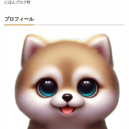
にほんブログ村
お寺で縁日
お届け仕出し厨房
お年玉付き
お店
お役立ち
お持ち帰り
プロフィール
お正月オードブル
お箸感謝お焚き上げ祭
お腹
お赤飯
お赤飯の日
お野菜キッチン
かいじん
かがりび
かぐれ
かつてん
かつ楽
かなめ庵
かにいち
かに小屋
かに道場
かのや
かまいたち
かまいたちの掟
かみありづき
かみあり製麺
からあげ
からあげのお店
からあげサン
からあげ専門店
からあげ店
からかま
からく
かららこ
から好し
がぶっと
きこくさい
きすきマルシェ
きすき夏祭り
きぶね
きんぐ
ぎょうざぎょく
くしかつ笑
くにびき
くにびきマラソン