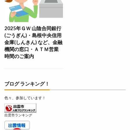
うさぎや
うさぎキャンプ村
うさぎ祭り
うどん自販機
うどん長屋
うなぎ
うなぎ専門店
うな昇
うに
うまいもの博
2025年ＧＷ 山陰合同銀行
(ごうぎん)・島根中央信用
うまいもの市
うまのおばち
えんゆいはなや
金庫(しんきん) など、金融
おいしさ工房ふるかわ
おうちイベント
機関の窓口・ＡＴＭ営業
おかや木芸
おきす
おきな
おぎとち店
時間のご案内
おしごと体験
おすすめ
おせち料理
おたからや
おちょぼさん
おつまみ研究所
おでかけHappy松江旅
おでん
おひなさんぽ
ブログ ランキング！
おみくじ
おみくじを結ぶ木
おみやげ楽市
色々、参加しています！
おみやげ楽市出雲
おむすびスタンド
おむらいす亭
おんどや
おウチdeお肉
出雲市ランキング
お仕事
お仕事体験フェス
お城まつり
お好み焼き
お好み焼肉
お宮参り