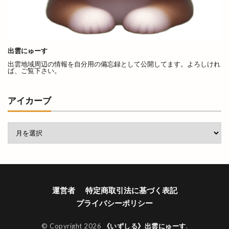
くにびきメッセ
くにびき海岸道路
くらげ
くるみ市
ぐりこ
けいき
こう
こうらん
こさと
こだわり工房展
出雲にゅーす
こっころカード
こども縁日
こはる
出雲地域周辺の情報を自分用の備忘録として公開してます。よろしけれ
ば、ご覧下さい。
こ゚縁つながるフェスタ
ごうぎん
ごうぎんアプリ
ごうぎんスマート通帳
アイカーブ
ごっつおらーめん
ごほうびHOUSE
ごみの収集
ご利益
ご当地キャラ
ご縁ポスト
ご縁広場
ご縁札
ご縁横丁
さくら
さつま揚げ
さんいんEVショー
さんいんキッチンカーフェス
運営者
特定商取引法に基づく表記
さんいん輸入車ショー
さんた
さんぴーの出雲
プライバシーポリシー
さんべマルシェ
しのから
しまぎん
しまね
しまねがドラマになるなんて
© Copyright 2026
《いずしる》出雲にゅーす
.