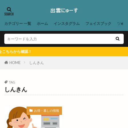
あかつきファーム今在家
あこ酵母
あご野焼
あそび王国
あそぼ
あづま堂
あらいぐま
カテゴリー 一覧
ホーム
インスタグラム
フェイスブック
ツイ
ありがとう
ありがとうプラザ
あん
あんり
いいじま整骨院
いきなりステーキ
いずしる
いずも
いずもだんだんマルシェ
ちらから確認！
いずもだんだん祭り
いずもまがたまの里
いずも子どもフェスタ
いずも産業未来博
HOME
しんきん
いずも補聴器
いちえ
いちか
いちご狩り
いちご飴専門店
いちじく
いちれん
TAG
しんきん
いっとこ
いつでもスイーツ
いつでもスイーツ出雲店
いづも寒天工房
いづも財団
いとおかし
いない出雲ドーム東店
お得・暮しの情報
いまよう
いも
うがばし
うが橋
うさうさマルシェ
うさぎ
うさぎの登り坂展