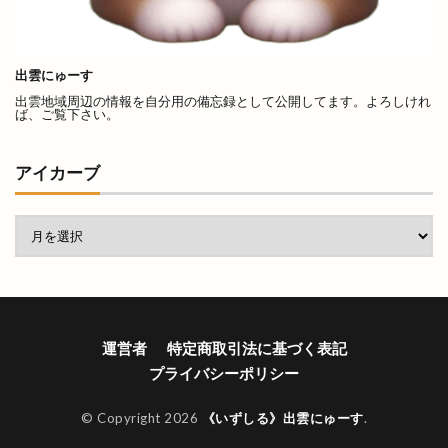
きぶね
きんぐ
ぎょうざぎょく
くしかつ笑
くにびき
くにびきマラソン
くにびきメッセ
くにびき海岸道路
くらげ
出雲にゅーす
出雲地域周辺の情報を自分用の備忘録として公開してます。よろしけれ
くるみ市
ぐりこ
けいき
こう
ば、ご覧下さい。
こうらん
こさと
こだわり工房展
こっころカード
こども縁日
こはる
アイカーブ
こ゚縁つながるフェスタ
ごうぎん
ごうぎんアプリ
ごうぎんスマート通帳
ごっつおらーめん
ごほうびHOUSE
ごみの収集
ご利益
ご当地キャラ
ご縁ポスト
ご縁広場
ご縁札
ご縁横丁
運営者
特定商取引法に基づく表記
さくら
さつま揚げ
さんいんEVショー
プライバシーポリシー
さんいんキッチンカーフェス
© Copyright 2026
《いずしる》出雲にゅーす
.
さんいん輸入車ショー
さんた
さんぴーの出雲