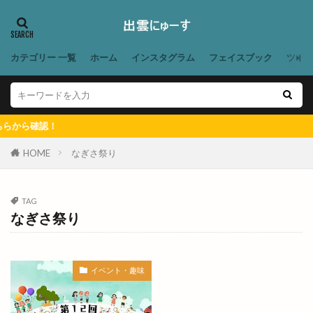
YummyCircus
ZUMBA
◯千
あいと地球と競売人
あお
あかつきファーム
あかつきファーム今在家
あこ酵母
あご野焼
カテゴリー 一覧
ホーム
インスタグラム
フェイスブック
ツイ
あそび王国
あそぼ
あづま堂
あらいぐま
ありがとう
ありがとうプラザ
あん
あんり
いいじま整骨院
いきなりステーキ
ら確認！
いずしる
いずも
いずもだんだんマルシェ
HOME
なぎさ祭り
いずもだんだん祭り
いずもまがたまの里
いずも子どもフェスタ
いずも産業未来博
TAG
いずも補聴器
いちえ
いちか
いちご狩り
なぎさ祭り
いちご飴専門店
いちじく
いちれん
いっとこ
いつでもスイーツ
イベント・趣味
いつでもスイーツ出雲店
いづも寒天工房
いづも財団
いとおかし
いない出雲ドーム東店