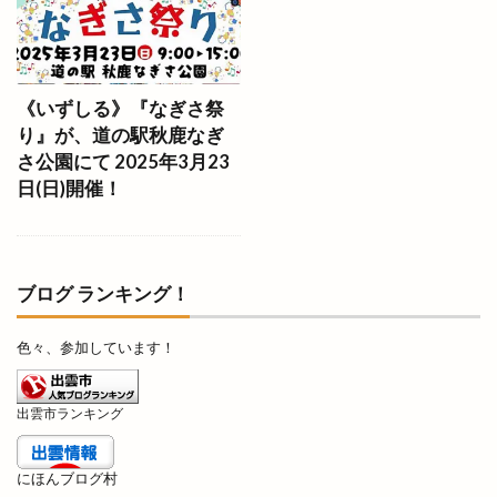
いまよう
いも
うがばし
うが橋
うさうさマルシェ
うさぎ
うさぎの登り坂展
うさぎや
うさぎキャンプ村
うさぎ祭り
《いずしる》『なぎさ祭
うどん自販機
うどん長屋
うなぎ
り』が、道の駅秋鹿なぎ
うなぎ専門店
うな昇
うに
うまいもの博
さ公園にて 2025年3月23
日(日)開催！
うまいもの市
うまのおばち
えんゆいはなや
おいしさ工房ふるかわ
おうちイベント
おかや木芸
おきす
おきな
おぎとち店
ブログ ランキング！
おしごと体験
おすすめ
おせち料理
おたからや
おちょぼさん
おつまみ研究所
色々、参加しています！
おでかけHappy松江旅
おでん
おひなさんぽ
おみくじ
おみくじを結ぶ木
おみやげ楽市
出雲市ランキング
おみやげ楽市出雲
おむすびスタンド
おむらいす亭
おんどや
おウチdeお肉
にほんブログ村