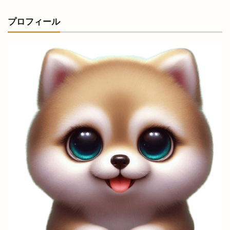
お仕事
お仕事体験フェス
お城まつり
プロフィール
お好み焼き
お好み焼肉
お宮参り
お寺で縁日
お届け仕出し厨房
お年玉付き
お店
お役立ち
お持ち帰り
お正月オードブル
お箸感謝お焚き上げ祭
お腹
お赤飯
お赤飯の日
お野菜キッチン
かいじん
かがりび
かぐれ
かつてん
かつ楽
かなめ庵
かにいち
かに小屋
かに道場
かのや
かまいたち
かまいたちの掟
かみありづき
かみあり製麺
からあげ
からあげのお店
からあげサン
からあげ専門店
からあげ店
からかま
からく
かららこ
から好し
がぶっと
きこくさい
きすきマルシェ
きすき夏祭り