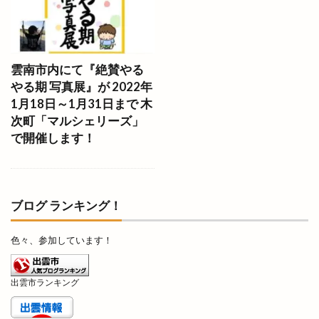
うさぎや
うさぎキャンプ村
うさぎ祭り
うどん自販機
うどん長屋
うなぎ
うなぎ専門店
うな昇
うに
うまいもの博
雲南市内にて『絶賛やる
やる期 写真展』が 2022年
うまいもの市
うまのおばち
えんゆいはなや
1月18日～1月31日まで 木
おいしさ工房ふるかわ
おうちイベント
次町「マルシェリーズ」
おかや木芸
おきす
おきな
おぎとち店
で開催します！
おしごと体験
おすすめ
おせち料理
おたからや
おちょぼさん
おつまみ研究所
おでかけHappy松江旅
おでん
おひなさんぽ
ブログ ランキング！
おみくじ
おみくじを結ぶ木
おみやげ楽市
色々、参加しています！
おみやげ楽市出雲
おむすびスタンド
おむらいす亭
おんどや
おウチdeお肉
出雲市ランキング
お仕事
お仕事体験フェス
お城まつり
お好み焼き
お好み焼肉
お宮参り