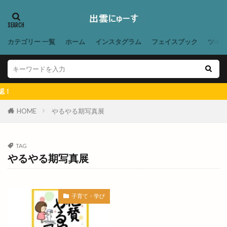
あかつきファーム今在家
あこ酵母
あご野焼
あそび王国
あそぼ
あづま堂
あらいぐま
カテゴリー 一覧
ホーム
インスタグラム
フェイスブック
ツイ
ありがとう
ありがとうプラザ
あん
あんり
いいじま整骨院
いきなりステーキ
いずしる
いずも
いずもだんだんマルシェ
【
いずもだんだん祭り
いずもまがたまの里
いずも子どもフェスタ
いずも産業未来博
HOME
やるやる期写真展
いずも補聴器
いちえ
いちか
いちご狩り
いちご飴専門店
いちじく
いちれん
TAG
やるやる期写真展
いっとこ
いつでもスイーツ
いつでもスイーツ出雲店
いづも寒天工房
いづも財団
いとおかし
いない出雲ドーム東店
子育て・学び
いまよう
いも
うがばし
うが橋
うさうさマルシェ
うさぎ
うさぎの登り坂展