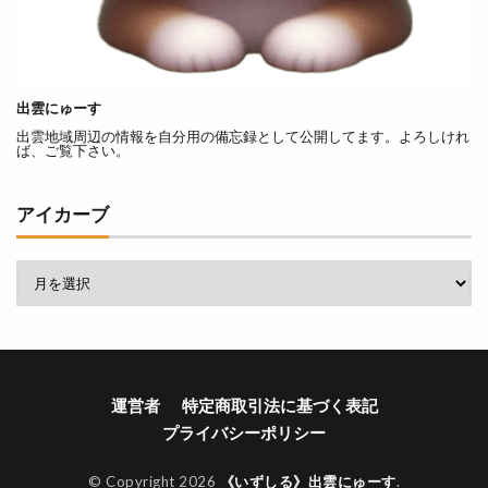
くにびきメッセ
くにびき海岸道路
くらげ
くるみ市
ぐりこ
けいき
こう
こうらん
こさと
こだわり工房展
出雲にゅーす
こっころカード
こども縁日
こはる
出雲地域周辺の情報を自分用の備忘録として公開してます。よろしけれ
ば、ご覧下さい。
こ゚縁つながるフェスタ
ごうぎん
ごうぎんアプリ
ごうぎんスマート通帳
アイカーブ
ごっつおらーめん
ごほうびHOUSE
ごみの収集
ご利益
ご当地キャラ
ご縁ポスト
ご縁広場
ご縁札
ご縁横丁
さくら
さつま揚げ
さんいんEVショー
さんいんキッチンカーフェス
運営者
特定商取引法に基づく表記
さんいん輸入車ショー
さんた
さんぴーの出雲
プライバシーポリシー
さんべマルシェ
しのから
しまぎん
しまね
しまねがドラマになるなんて
© Copyright 2026
《いずしる》出雲にゅーす
.