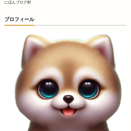
にほんブログ村
お寺で縁日
お届け仕出し厨房
お年玉付き
お店
お役立ち
お持ち帰り
プロフィール
お正月オードブル
お箸感謝お焚き上げ祭
お腹
お赤飯
お赤飯の日
お野菜キッチン
かいじん
かがりび
かぐれ
かつてん
かつ楽
かなめ庵
かにいち
かに小屋
かに道場
かのや
かまいたち
かまいたちの掟
かみありづき
かみあり製麺
からあげ
からあげのお店
からあげサン
からあげ専門店
からあげ店
からかま
からく
かららこ
から好し
がぶっと
きこくさい
きすきマルシェ
きすき夏祭り
きぶね
きんぐ
ぎょうざぎょく
くしかつ笑
くにびき
くにびきマラソン