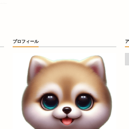
ガラスのお雛様展
ガラス工房 IZUMO
ガンボフェス
ガーブ出雲
キノトマ
キャンドルナイト
キャンプ
キャンペーン
キュ
ラグループ年末市
キララビーチ
キララ多伎
キラ肌
キレイマ
ギャラリー
ギョッピー
クイズラリー
クチーナ アルベロ
クラフトビール
クラフトビールパラダイス
クラフトフェア
ク
プロフィール
ブル
クリスマスケーキ
クリスマスディナー
クリーニング
ク
クレーンゲーム専門店
クロスキャンパー
クロッフル
クロッ
クーポン
グッディー
グッディー上成店
グラッピーノ
グラ
IZUMO
グランプリ
グラース
グルテンフリー
グルメ
ケイスマイル
ケンタッキーフライドチキン
ケンタッキーフライドチ
キ屋
ケーキ日和
ケーズデンキ
ゲストハウス
ゲームコーナー
コインレストラン
コインロッカー
ココカラ
ココマルシェ
ト
コスとくマーケット 平田店
コスコクレープ
コストコ
コ
ラブ松江
コミュニティバス
コワリ
コンサート
コンテナカフ
コーヒーレストラン
ゴビウス
ゴートゥーイート 島根
ゴー