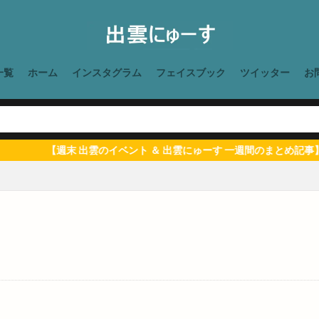
ゆかり館
ゆずり葉
ゆめタウン
ゆめタウン出雲
ゆめタ
ゆめタウン斐川店
ゆめパーク
よさこい
よつがね
よつが
らぁ麺げんてつ
らいらい
りょじん
れきはく夏まつり
れきは
れきはく観月会
れんげさん
れんげ祭り
ろーじ出雲
わ
一覧
ホーム
インスタグラム
フェイスブック
ツイッター
お
わくわくテレビランド
わくわくパークinいずも
わと
わらびも
わんワンマルシェ
アイガテ
アイサポ
アイシングクッキー
アウトドア
アエル
アカチャンホンポ
アガン
アクアス
【週末 出雲のイベント ＆ 出雲にゅーす 一週間のまとめ記事】をこ
アシスト24
アジアンダイニング アガン
アスレチック
アズコ
アトネス
アトネスいずも
アトネスいずも工作教室
アトモスフィ
アナザースカイ
アニマルレスキュードリームロード
アハメド
ア
アリオン斐川店
アルファー食品
アレア
アンチエイジング
ンスタイル
イオンモール
イオンモール出雲
イオンモール出雲店
イオン松江
イズモエコフリマルシェ
イズモテラス
イズモボウル
フェア
イタリアン
イタリアンレストラン
イタリア料理
イ
チエ
イデア企画
イベント
イマジンコーヒー
イルミネーショ