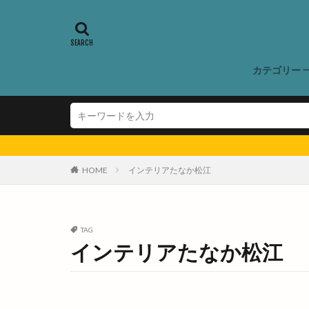
ゆかたでキテキテ
ゆめタウン斐川
よなごバル
れきはく秋まつり
カテゴリー 
わくわくタウン
わんにゃんカップ
アイディーワーク
アゴウミューズ
アッベリーナ
HOME
インテリアたなか松江
アナザスカイ
アリオン塩冶店
イオン
イオ
TAG
インテリアたなか松江
イオン大田店
イタケン リビング
イタリヤ
イ