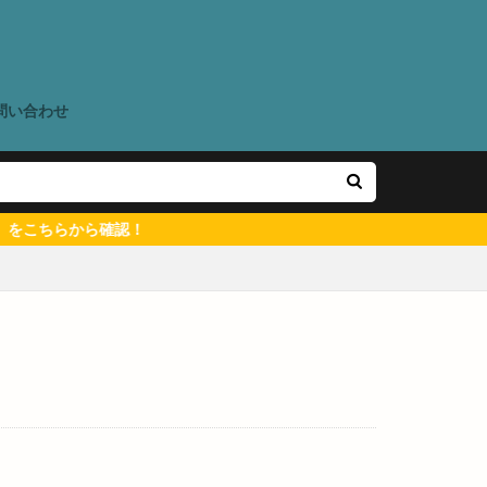
ウン出雲店
ね夏祭り
く春まつり2023
いわいFESTIVAL
問い合わせ
ち
アイディー
アクセス
ちらから確認！
ーヒー
ア
メリカンカルチャー
アーケード
イオン出雲
イタケン
タリア食堂ポー
ン
イワガキ