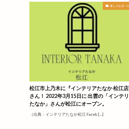
イワガキを食べに
暮しのお店･ｼｮｯ
インドカレー
インポートセレク
ウィンディファー
エシカルマルシェ
エンマルシェ
オリジナルＴシャ
オープンスペース
カイロプラクティ
カグラ
カサ
松江市上乃木に『インテリアたなか 松江店
カット専門店
さん！ 2022年3月15日に 出雲の「インテ
カフェ&ビストロ
たなか」さんが松江にオープン。
カプセルトイ
カラートリートメ
（出典：インテリアたなか松江 Faceb […]
カーコーティング