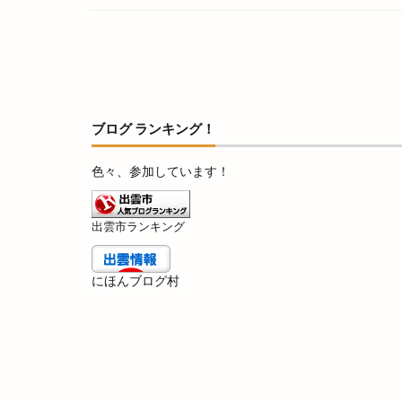
ガネーシャ
キッチンブーレ
キララ
キラ
ギフトマーケット
クラフトコーラ
ブログ ランキング！
クリスマスオード
クレジットカード
色々、参加しています！
クロワッサン
グランピングベース
出雲市ランキング
グレアショップ
ケーキ
ケー
にほんブログ村
コインランドリー
コスとくマーケッ
コナミスポーツク
コーヒースタンド