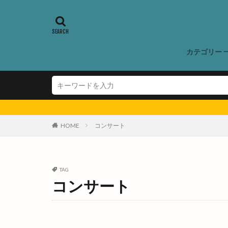
やるやる期
ゆかたでキテキテ
ゆめタウン斐川
カテゴリー 
よなごバル
れきはく秋まつり
わくわくタウン
わんにゃんカップ
アイディーワーク
HOME
コンサート
アゴウミューズ
アッベリーナ
アナザスカイ
TAG
コンサート
アリオン塩冶店
イオン
イオ
イオン大田店
イタケン リビング