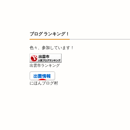
カラートリートメ
カーコーティング
ガネーシャ
キッチンブーレ
ブログ ランキング！
キララ
キラ
ギフトマーケット
色々、参加しています！
クラフトコーラ
クリスマスオード
出雲市ランキング
クレジットカード
クロワッサン
にほんブログ村
グランピングベース
グレアショップ
ケーキ
ケー
コインランドリー
コスとくマーケッ