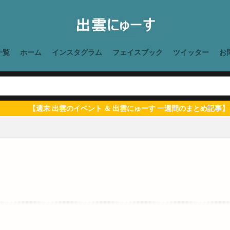
やるやる期写真展
や台ずし
ゆうずキッチン
ゆうプラザ
ゆか
ゆかり館
ゆずり葉
ゆめタウン
ゆめタウン出雲
ゆめタ
ゆめタウン斐川店
ゆめパーク
よさこい
よつがね
よつが
一覧
ホーム
インスタグラム
フェイスブック
ツイッター
お
らぁ麺げんてつ
らいらい
りょじん
れきはく夏まつり
れきは
れきはく観月会
れんげさん
れんげ祭り
ろーじ出雲
わ
わくわくテレビランド
わくわくパークinいずも
わと
わらびも
わんワンマルシェ
アイガテ
アイサポ
アイシングクッキー
【週末 出雲のイベント ＆ 出雲にゅーす 一週間のまとめ記事】をこ
アウトドア
アエル
アカチャンホンポ
アガン
アクアス
アシスト24
アジアンダイニング アガン
アスレチック
アズコ
アトネス
アトネスいずも
アトネスいずも工作教室
アトモスフィ
アナザースカイ
アニマルレスキュードリームロード
アハメド
ア
アリオン斐川店
アルファー食品
アレア
アンチエイジング
ンスタイル
イオンモール
イオンモール出雲
イオンモール出雲店
イオン松江
イズモエコフリマルシェ
イズモテラス
イズモボウル
フェア
イタリアン
イタリアンレストラン
イタリア料理
イ