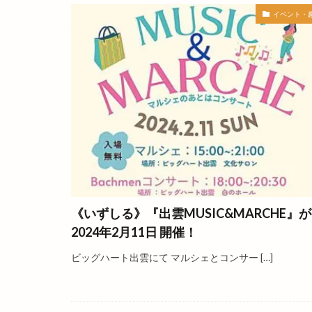
イベント・
イタリヤ
イ
イワガキを食べに
インドカレー
インポートセレク
ウィンディファー
エシカルマルシェ
エンマルシェ
オリジナルＴシャ
オープンスペース
カイロプラクティ
《いずしる》『出雲MUSIC&MARCHE』
カグラ
カサ
2024年2月11日 開催！
カット専門店
ビッグハート出雲にて マルシェとコンサー […]
カフェ&ビストロ
カプセルトイ