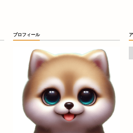
ント
カリッジュ
カリフォルニアキッチン出雲
カレー
カレー
カーライフフロンティア斐川 SS
ガスト
ガソリンスタンド
ガラスのお雛様展
ガラス工房 IZUMO
ガンボフェス
ガーブ出雲
キノトマ
キャンドルナイト
キャンプ
キャンペーン
キュ
プロフィール
ラグループ年末市
キララビーチ
キララ多伎
キラ肌
キレイマ
ギャラリー
ギョッピー
クイズラリー
クチーナ アルベロ
クラフトビール
クラフトビールパラダイス
クラフトフェア
ク
ブル
クリスマスケーキ
クリスマスディナー
クリーニング
ク
クレーンゲーム専門店
クロスキャンパー
クロッフル
クロッ
クーポン
グッディー
グッディー上成店
グラッピーノ
グラ
IZUMO
グランプリ
グラース
グルテンフリー
グルメ
ケイスマイル
ケンタッキーフライドチキン
ケンタッキーフライドチ
キ屋
ケーキ日和
ケーズデンキ
ゲストハウス
ゲームコーナー
コインレストラン
コインロッカー
ココカラ
ココマルシェ
ト
コスとくマーケット 平田店
コスコクレープ
コストコ
コ