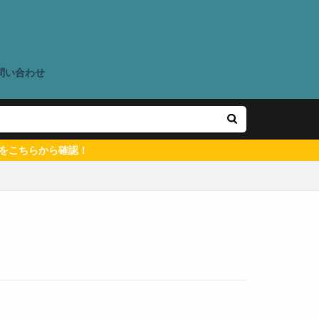
た
ウン出雲店
ね夏祭り
問い合わせ
く春まつり2023
いわいFESTIVAL
ち
アイディー
ちらから確認！
アクセス
ーヒー
ア
メリカンカルチャー
アーケード
イオン出雲
イタケン
タリア食堂ポー