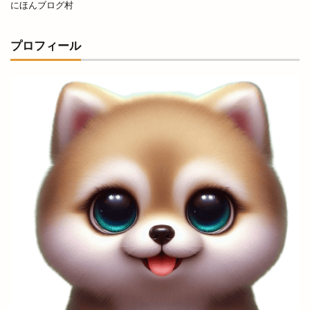
にほんブログ村
お寺で縁日
お届け仕出し厨房
お年玉付き
お店
お役立ち
お持ち帰り
プロフィール
お正月オードブル
お箸感謝お焚き上げ祭
お腹
お赤飯
お赤飯の日
お野菜キッチン
かいじん
かがりび
かぐれ
かつてん
かつ楽
かなめ庵
かにいち
かに小屋
かに道場
かのや
かまいたち
かまいたちの掟
かみありづき
かみあり製麺
からあげ
からあげのお店
からあげサン
からあげ専門店
からあげ店
からかま
からく
かららこ
から好し
がぶっと
きこくさい
きすきマルシェ
きすき夏祭り
きぶね
きんぐ
ぎょうざぎょく
くしかつ笑
くにびき
くにびきマラソン