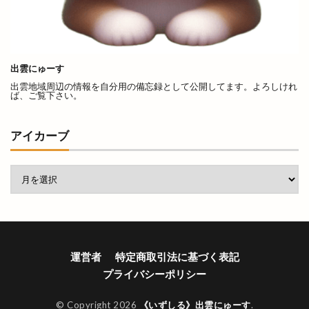
くにびきメッセ
くにびき海岸道路
くらげ
くるみ市
ぐりこ
けいき
こう
こうらん
こさと
こだわり工房展
出雲にゅーす
こっころカード
こども縁日
こはる
出雲地域周辺の情報を自分用の備忘録として公開してます。よろしけれ
ば、ご覧下さい。
こ゚縁つながるフェスタ
ごうぎん
ごうぎんアプリ
ごうぎんスマート通帳
アイカーブ
ごっつおらーめん
ごほうびHOUSE
ごみの収集
ご利益
ご当地キャラ
ご縁ポスト
ご縁広場
ご縁札
ご縁横丁
さくら
さつま揚げ
さんいんEVショー
さんいんキッチンカーフェス
運営者
特定商取引法に基づく表記
さんいん輸入車ショー
さんた
さんぴーの出雲
プライバシーポリシー
さんべマルシェ
しのから
しまぎん
しまね
しまねがドラマになるなんて
© Copyright 2026
《いずしる》出雲にゅーす
.