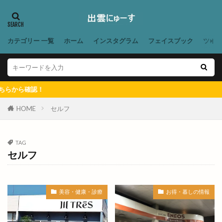
あかつきファーム今在家
あこ酵母
あご野焼
あそび王国
あそぼ
あづま堂
あらいぐま
カテゴリー 一覧
ホーム
インスタグラム
フェイスブック
ツイ
ありがとう
ありがとうプラザ
あん
あんり
いいじま整骨院
いきなりステーキ
いずしる
いずも
いずもだんだんマルシェ
から確認！
いずもだんだん祭り
いずもまがたまの里
いずも子どもフェスタ
いずも産業未来博
HOME
セルフ
いずも補聴器
いちえ
いちか
いちご狩り
いちご飴専門店
いちじく
いちれん
TAG
セルフ
いっとこ
いつでもスイーツ
いつでもスイーツ出雲店
いづも寒天工房
いづも財団
いとおかし
いない出雲ドーム東店
美容・健康・診療
お得・暮しの情報
いまよう
いも
うがばし
うが橋
うさうさマルシェ
うさぎ
うさぎの登り坂展