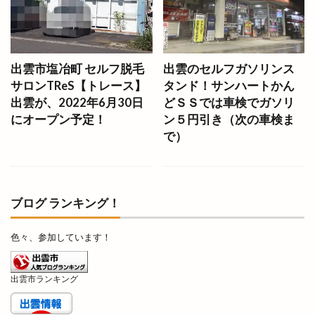
うさぎや
うさぎキャンプ村
うさぎ祭り
うどん自販機
うどん長屋
うなぎ
うなぎ専門店
うな昇
うに
うまいもの博
出雲市塩冶町 セルフ脱毛
出雲のセルフガソリンス
サロンTReS【トレース】
タンド！サンハートかん
うまいもの市
うまのおばち
えんゆいはなや
出雲が、2022年6月30日
どＳＳでは車検でガソリ
おいしさ工房ふるかわ
おうちイベント
にオープン予定！
ン５円引き（次の車検ま
おかや木芸
おきす
おきな
おぎとち店
で）
おしごと体験
おすすめ
おせち料理
おたからや
おちょぼさん
おつまみ研究所
おでかけHappy松江旅
おでん
おひなさんぽ
ブログ ランキング！
おみくじ
おみくじを結ぶ木
おみやげ楽市
色々、参加しています！
おみやげ楽市出雲
おむすびスタンド
おむらいす亭
おんどや
おウチdeお肉
出雲市ランキング
お仕事
お仕事体験フェス
お城まつり
お好み焼き
お好み焼肉
お宮参り