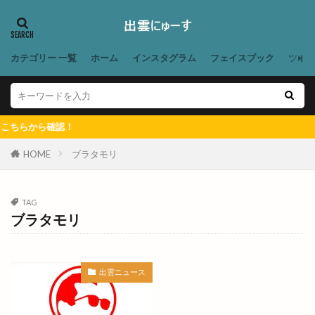
YummyCircus
ZUMBA
◯千
あいと地球と競売人
あお
あかつきファーム
あかつきファーム今在家
あこ酵母
あご野焼
カテゴリー 一覧
ホーム
インスタグラム
フェイスブック
ツイ
あそび王国
あそぼ
あづま堂
あらいぐま
ありがとう
ありがとうプラザ
あん
あんり
いいじま整骨院
いきなりステーキ
らから確認！
いずしる
いずも
いずもだんだんマルシェ
HOME
ブラタモリ
いずもだんだん祭り
いずもまがたまの里
いずも子どもフェスタ
いずも産業未来博
TAG
いずも補聴器
いちえ
いちか
いちご狩り
ブラタモリ
いちご飴専門店
いちじく
いちれん
いっとこ
いつでもスイーツ
出雲ニュース
いつでもスイーツ出雲店
いづも寒天工房
いづも財団
いとおかし
いない出雲ドーム東店