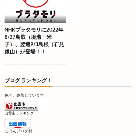
いまよう
いも
うがばし
うが橋
うさうさマルシェ
うさぎ
うさぎの登り坂展
うさぎや
うさぎキャンプ村
うさぎ祭り
NHKブラタモリに2022年
うどん自販機
うどん長屋
うなぎ
8/27鳥取（境港・米
うなぎ専門店
うな昇
うに
うまいもの博
子）、翌週9/3島根（石見
銀山）が登場！！
うまいもの市
うまのおばち
えんゆいはなや
おいしさ工房ふるかわ
おうちイベント
おかや木芸
おきす
おきな
おぎとち店
ブログ ランキング！
おしごと体験
おすすめ
おせち料理
おたからや
おちょぼさん
おつまみ研究所
色々、参加しています！
おでかけHappy松江旅
おでん
おひなさんぽ
おみくじ
おみくじを結ぶ木
おみやげ楽市
出雲市ランキング
おみやげ楽市出雲
おむすびスタンド
おむらいす亭
おんどや
おウチdeお肉
にほんブログ村