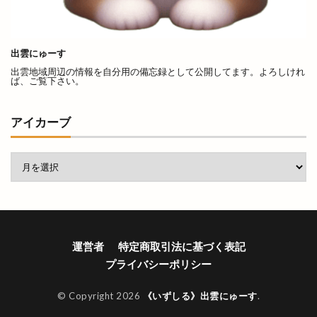
きぶね
きんぐ
ぎょうざぎょく
くしかつ笑
くにびき
くにびきマラソン
くにびきメッセ
くにびき海岸道路
くらげ
出雲にゅーす
出雲地域周辺の情報を自分用の備忘録として公開してます。よろしけれ
くるみ市
ぐりこ
けいき
こう
ば、ご覧下さい。
こうらん
こさと
こだわり工房展
こっころカード
こども縁日
こはる
アイカーブ
こ゚縁つながるフェスタ
ごうぎん
ごうぎんアプリ
ごうぎんスマート通帳
ごっつおらーめん
ごほうびHOUSE
ごみの収集
ご利益
ご当地キャラ
ご縁ポスト
ご縁広場
ご縁札
ご縁横丁
運営者
特定商取引法に基づく表記
さくら
さつま揚げ
さんいんEVショー
プライバシーポリシー
さんいんキッチンカーフェス
© Copyright 2026
《いずしる》出雲にゅーす
.
さんいん輸入車ショー
さんた
さんぴーの出雲