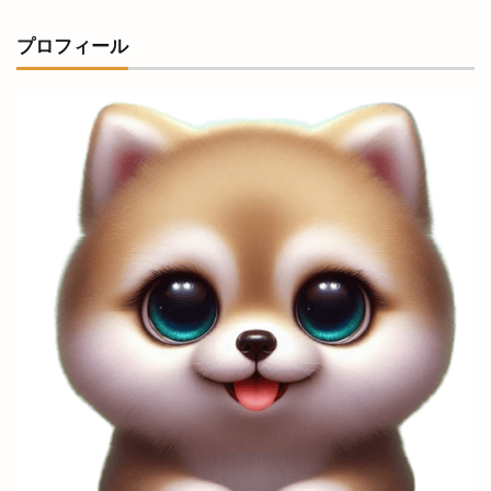
お仕事
お仕事体験フェス
お城まつり
プロフィール
お好み焼き
お好み焼肉
お宮参り
お寺で縁日
お届け仕出し厨房
お年玉付き
お店
お役立ち
お持ち帰り
お正月オードブル
お箸感謝お焚き上げ祭
お腹
お赤飯
お赤飯の日
お野菜キッチン
かいじん
かがりび
かぐれ
かつてん
かつ楽
かなめ庵
かにいち
かに小屋
かに道場
かのや
かまいたち
かまいたちの掟
かみありづき
かみあり製麺
からあげ
からあげのお店
からあげサン
からあげ専門店
からあげ店
からかま
からく
かららこ
から好し
がぶっと
きこくさい
きすきマルシェ
きすき夏祭り