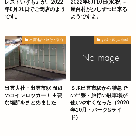
レストいずも』が、2022
2022年8月10日(水.祝)～
そば耕一
そ～だったのかンパニー
たい夢
年8月31日でご閉店のよう
屋台村が少しずつ出来る
です。
ようですよ。
たい焼き
たい焼きパフェ
たけおっつあんまつり
たこせん
たこちゃん
たこ・ベビ・良ちゃん
たこ焼き
出雲神話・旅行・宿泊
お得・暮しの情報
たこ焼きたこちゃん
たたら製鉄
たばら食堂
たまき出雲店
たまたまマルシェ
だるまビル
だんだんまるしぇ
だんだんよさこい祭
だんだんカード
だんだんテラス1階
だんだんマルシェ
だんだん広場
出雲大社・出雲市駅 周辺
＄JR出雲市駅から特急で
のコインロッカー！ 主要
の出張・旅行の駐車場が
だんだん梨屋あぐ梨
ちゅうにつぁん
な場所をまとめました
使いやすくなった（2020
ちょこっとカラチャム
ちょっこす
ついたち
年10月・パーク&ライ
つかえるお店
つけしゃぶえんぎ
ド）
つけしゃぶ縁起
つつじ祭り
つながる831
つなぐみらい
つむぎ
てつ
とうろう流し