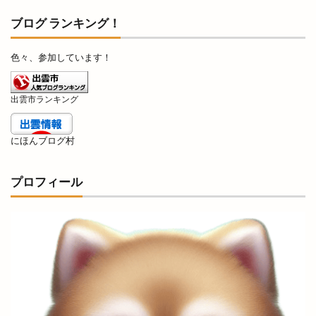
とくとくマーケット
とびすマルシェ
とらこ
ブログ ランキング！
とりしゅう
とり専門店
とれとれ海鮮丼
色々、参加しています！
とろり天使のわらびもち
とんかつ
とんかつ一番
とんとん亭
どうぎょうれつ
出雲市ランキング
どこ
どさん娘
どじょう
どじょナリエ
ど冷えもん
なおえ夏まつり
なおえ桜祭り
にほんブログ村
なおらい
なかまちGO
なかまちHAPPY
なかまち商店街
なぎさ祭り
なつやさい
プロフィール
なづき
ななほし
なまの口どけ
なんぽうパン
ねばりっこ
のがみ
のどぐろ丼
のどぐろ日本海
のみのすくね
のりものまつり
はかたや
はくと
はしんま
はたらくくるま
はち
はなれ
はぴ得チケット
はまゆうマラソン
はるあみ