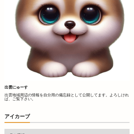
はんげ
ばたでん
ぱらてぃみ
ぱる市
ぱんじゃ
ひかわ
ひがしや
ひごペット
ひなめぐり
ひまわり
ひまわり咲かせ隊
ひらた
ひらたまちあそび
ひらたキッチン
ひらたナイトマルシェ
ひらたマルシェ
ひろ
ぴぃかぁぶぅ
ふくちゃん
ふじおかだいせつ
ふじはら
ふふふ
ふりそでMODE
ふるかわ
ふわふわランド
ぶーちゃんらーめん
べっぴんシャン
べっぴんシャンminiマルシェ
出雲にゅーす
ほうらいし
ほっかほっか亭
ほのか
出雲地域周辺の情報を自分用の備忘録として公開してます。よろしけれ
ば、ご覧下さい。
ほむさぽ奥出雲
ほりだしもん
ほろ
ほんやさんマルシェ
ぼてふりや
ぼんくら
アイカーブ
まさぎヶ丘
まちゼミ
まつえファーマーズマーケット
まつえ土曜夜市