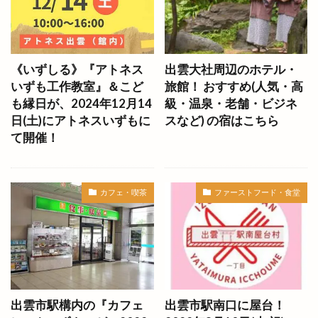
さんべマルシェ
しのから
しまぎん
しまね
しまねがドラマになるなんて
しまねっこ
しまねっこフェスティバル
《いずしる》『アトネス
出雲大社周辺のホテル・
いずも工作教室』＆こど
旅館！ おすすめ(人気・高
しまねっこ号Ⅱ
しまねの地酒フェア
も縁日が、2024年12月14
級・温泉・老舗・ビジネ
しまねクラフトフェア
しまねプレミアム飲食券
日(土)にアトネスいずもに
スなど) の宿はこちら
しまね映画祭
しまね花の郷
しまね農業女子
て開催！
しまむら
しまドラ
しめ縄
しゃくしさい
しゃぶしゃぶ
しゃべる
しょうわマルシェ
カフェ・喫茶
ファーストフード・食堂
しるべ
しんきん
しんのすけ
しんぶんまつり
しんもん
しんもん横丁
しーじゃっく
すいか祭
すし日和
ずんどう屋
せいだまり
せかいの恐竜ワンダーランド
せっかくグルメ
出雲市駅構内の『カフェ
出雲市駅南口に屋台！
そうらく
そば処
そば屋
そば縁