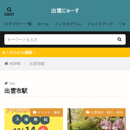
きぶね
きんぐ
ぎょうざぎょく
くしかつ笑
くにびき
くにびきマラソン
カテゴリー 一覧
ホーム
インスタグラム
フェイスブック
ツイ
くにびきメッセ
くにびき海岸道路
くらげ
くるみ市
ぐりこ
けいき
こう
こうらん
こさと
こだわり工房展
ちらから確認！
こっころカード
こども縁日
こはる
こ゚縁つながるフェスタ
ごうぎん
HOME
出雲市駅
ごうぎんアプリ
ごうぎんスマート通帳
ごっつおらーめん
ごほうびHOUSE
TAG
出雲市駅
ごみの収集
ご利益
ご当地キャラ
ご縁ポスト
ご縁広場
ご縁札
ご縁横丁
さくら
さつま揚げ
さんいんEVショー
イベント・趣味
出雲神話・旅行・宿泊
さんいんキッチンカーフェス
さんいん輸入車ショー
さんた
さんぴーの出雲