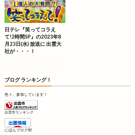
いまよう
いも
うがばし
うが橋
うさうさマルシェ
うさぎ
うさぎの登り坂展
うさぎや
うさぎキャンプ村
うさぎ祭り
日テレ『笑ってコラえ
うどん自販機
うどん長屋
うなぎ
て!2時間SP』の2023年8
うなぎ専門店
うな昇
うに
うまいもの博
月23日(水) 放送に 出雲大
社が・・・！
うまいもの市
うまのおばち
えんゆいはなや
おいしさ工房ふるかわ
おうちイベント
おかや木芸
おきす
おきな
おぎとち店
ブログ ランキング！
おしごと体験
おすすめ
おせち料理
おたからや
おちょぼさん
おつまみ研究所
色々、参加しています！
おでかけHappy松江旅
おでん
おひなさんぽ
おみくじ
おみくじを結ぶ木
おみやげ楽市
出雲市ランキング
おみやげ楽市出雲
おむすびスタンド
おむらいす亭
おんどや
おウチdeお肉
にほんブログ村