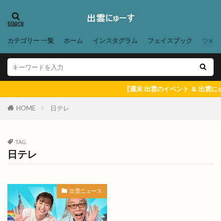
YummyCircus
ZUMBA
◯千
あいと地球と競売人
あお
あかつきファーム
あかつきファーム今在家
あこ酵母
あご野焼
カテゴリー 一覧
ホーム
インスタグラム
フェイスブック
ツイ
あそび王国
あそぼ
あづま堂
あらいぐま
ありがとう
ありがとうプラザ
あん
あんり
いいじま整骨院
いきなりステーキ
【週末 出雲のイベント ＆ 出雲にゅー
いずしる
いずも
いずもだんだんマルシェ
HOME
日テレ
いずもだんだん祭り
いずもまがたまの里
いずも子どもフェスタ
いずも産業未来博
TAG
いずも補聴器
いちえ
いちか
いちご狩り
日テレ
いちご飴専門店
いちじく
いちれん
いっとこ
いつでもスイーツ
出雲ニュース
いつでもスイーツ出雲店
いづも寒天工房
いづも財団
いとおかし
いない出雲ドーム東店