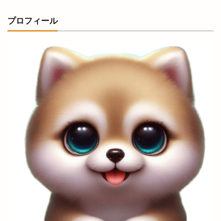
お仕事
お仕事体験フェス
お城まつり
プロフィール
お好み焼き
お好み焼肉
お宮参り
お寺で縁日
お届け仕出し厨房
お年玉付き
お店
お役立ち
お持ち帰り
お正月オードブル
お箸感謝お焚き上げ祭
お腹
お赤飯
お赤飯の日
お野菜キッチン
かいじん
かがりび
かぐれ
かつてん
かつ楽
かなめ庵
かにいち
かに小屋
かに道場
かのや
かまいたち
かまいたちの掟
かみありづき
かみあり製麺
からあげ
からあげのお店
からあげサン
からあげ専門店
からあげ店
からかま
からく
かららこ
から好し
がぶっと
きこくさい
きすきマルシェ
きすき夏祭り