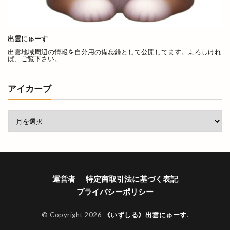
きぶね
きんぐ
ぎょうざぎょく
くしかつ笑
くにびき
くにびきマラソン
くにびきメッセ
くにびき海岸道路
くらげ
出雲にゅーす
出雲地域周辺の情報を自分用の備忘録として公開してます。よろしけれ
くるみ市
ぐりこ
けいき
こう
ば、ご覧下さい。
こうらん
こさと
こだわり工房展
こっころカード
こども縁日
こはる
アイカーブ
こ゚縁つながるフェスタ
ごうぎん
ごうぎんアプリ
ごうぎんスマート通帳
ごっつおらーめん
ごほうびHOUSE
ごみの収集
ご利益
ご当地キャラ
ご縁ポスト
ご縁広場
ご縁札
ご縁横丁
運営者
特定商取引法に基づく表記
さくら
さつま揚げ
さんいんEVショー
プライバシーポリシー
さんいんキッチンカーフェス
© Copyright 2026
《いずしる》出雲にゅーす
.
さんいん輸入車ショー
さんた
さんぴーの出雲