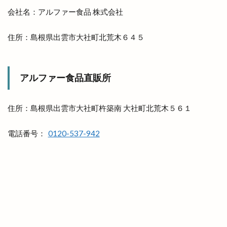
防災食
阿国の道
阿国塔
阿国寺
限定
会社名：アルファー食品 株式会社
隠れ家
隠れ家サロン
雑貨屋
雑貨店
住所：島根県出雲市大社町北荒木６４５
雲南
雲南EXPO
雲南市
雲南市プレミアム商品券
雲州
雲州ひらたナイトマルシェ
雲州ひらた弁慶くじ
アルファー食品直販所
雲州メモリー
雲州平田
電子マネー
電話ボックス型
青空レストラン
靴
住所：島根県出雲市大社町杵築南 大社町北荒木５６１
韓国クリスピーチキン
韓国料理
韓国本場の味
電話番号：
0120-537-942
韓竈神社
須佐神社
風Time
風水薬膳
飛行機
飛鳥祭
食べ放題
食パン専門店
食堂いち
飯南
飲み屋
餃子
餃子の365日
餃子の雪松
餃子屋
餃子玉
餃子食堂マルケン
香具礼
香蘭
馬
馬と牛
駅ナカ
駅舎工事
駐車場