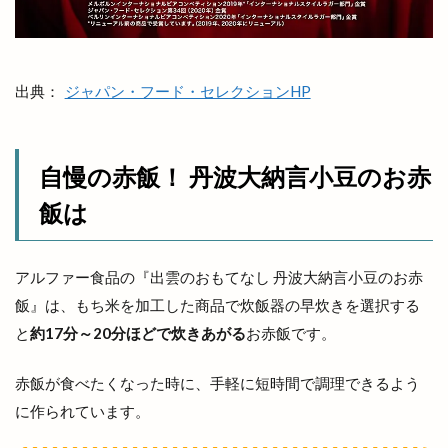
結ぶ
結婚式
網焼酒家
綿屋彦左衛門
総菜
縁
縁むすび
縁引寄祭
縁結び
縁結びの神様
縁結び大祭
縁結大祭
縁結花屋
出典：
ジャパン・フード・セレクションHP
縁縁出雲 Produced by BEAMS JAPAN
纏
美ビール
美保関灯台
美喰Labo 我龍 Garyou
美容
自慢の赤飯！ 丹波大納言小豆のお赤
美容室
美容脱毛
美肌
美肌ワークショップ
羽根屋
羽根屋伝承館店
翠鳩の巣
老舗造酒屋
飯は
肉と中華メシ
肉のジャンボびっくり市
肉フェス×酒まつり
肉処ももい
肉屋黒川
アルファー食品の『出雲のおもてなし 丹波大納言小豆のお赤
肉汁水餃子
脱毛
脱毛サロン
自動販売機
飯』は、もち米を加工した商品で炊飯器の早炊きを選択する
と
約17分～20分ほどで炊きあがる
お赤飯です。
自宅婚
自家製酵母
自販機
興雲閣
舟島屋
艸楽
芦渡店
花のれん
花の郷
赤飯が食べたくなった時に、手軽に短時間で調理できるよう
花房
花火
花火の夕べ
花火大会
花粉
に作られています。
花粉予報
芸能事務所
若狭土手
若竹