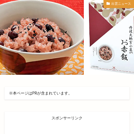
島根県立大学
島根県立大学短期大学部
出雲ニュース
島根県立東部高等技術校
島根県自動車整備振興会
島根県道路カメラ
島根県高校野球
島根県高校駅伝
島根県高等学校駅伝競走大会
島根銀行
川津
川津店
川跡
川跡店
工事
工房
巨大海上
巾着袋
市の窓口業務
市の花
師走
平和ぞば
平均年収ランキング
平田
平田まちあそび
平田まつり
平田ショッピングセンター
平田ショッピングセンター ＶｉＶＡ
※本ページはPRが含まれています。
平田ショッピングセンターViVA
平田商店会
平田店
平田支店
平田文化館
平田町
年の瀬パル
スポンサーリンク
年末市
年末年始
年賀状
幸
店名変更
店舗改装
店舗統廃合
店頭販売
建替工事