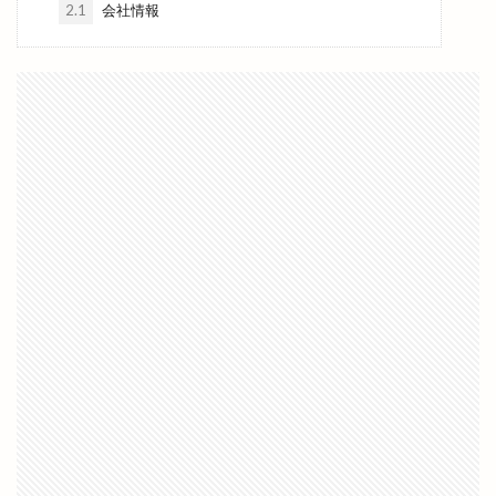
2.1
会社情報
旧高松村
旨の御鉢
早特14
早特21
早特7
旬彩IZAKAYA
旬彩酒房
旬菜
旬魚旬彩わや
旭IC
明日
明治書店斐川店
明治神宮
昔ながら
星のリゾート
星空のレストラン
星空ガーデン
星花ヨガスタジオ
春
春のまちあるき
春のフラワーフェスタ
春の感謝祭
春の青空市
春物
春祭り
昼飲み
時刻表
時間
晩秋ひかわ野工芸まつり
晴レナマルシェ
晴レナルポ
暖だんマルシェ
暖愛笑
月曜日のカレー会
有料
有料化
有限会社イタケン
有限会社長岡屋
服装
朔のカンパーニュ
朝倉橋プレイス
朝市
木の実
木楽祭
木次
木綿街道
木綿街道クリスマスマーケット
本庄の小さなマルシェ