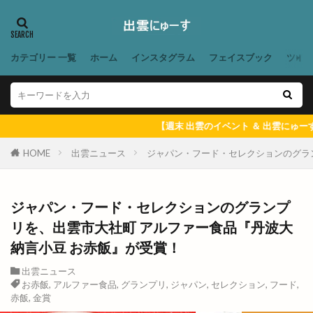
小麦家 Gabutto
小麦家がぶっと
尾道ラーメン
居酒屋
屋台
屋台村
山さ紀
山と酒
山のうえの学校マルシェ
山内健司
山城めぐり
カテゴリー 一覧
ホーム
インスタグラム
フェイスブック
ツイ
山太
山陰
山陰いいものマルシェ
山陰エンタメ運動会
山陰モビリティパーク
山陰中央テレビ
山陰中央新報
山陰中央新報社
【週末 出雲のイベント ＆ 出雲にゅーす 一週間のまとめ記
山陰合同銀行
山陰合同銀行本店
山陰居酒屋
HOME
出雲ニュース
ジャパン・フード・セレクションのグラ
山陰道
山陰道開通記念イベントinキララ
岡清木芸
岩がき
島のドッグラン
島根
島根 gotoイート
ジャパン・フード・セレクションのグランプ
島根deマルシェ
島根スサノオマジック
島根ビール
リを、出雲市大社町 アルファー食品『丹波大
島根ワイナリー
島根中央信用金庫
島根出雲店
納言小豆 お赤飯』が受賞！
島根医大
島根和牛専門店
島根大田店
出雲ニュース
島根斐川店
島根県
島根県分支部
お赤飯
,
アルファー食品
,
グランプリ
,
ジャパン
,
セレクション
,
フード
,
赤飯
,
金賞
島根県民パスポート
島根県産
島根県立中央病院