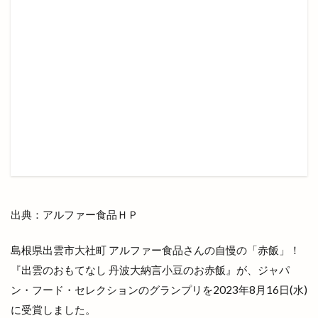
弁当
弁慶くじ
当選番号
彼岸市
後藤商店
御朱印帳
復活
恋する日御碕イルミネーション
恵季
恵方巻
恵曇集会所
恵比寿
惣菜
惣菜コーナー
意味
愛宕山公園
感謝祭
成人式
戦国時代
所ジョージ
所原
扇町
手ごねパン教室
手ぶらdeピクニック
手まり
手当
手数料
拉麺かもす
拉麺屋 神楽
持ち帰り専門店
振込
振込手数料
授与品
出典：アルファー食品ＨＰ
掛け替え
推し
握手
撮影会
支店
支那そば 来来
改修
改良めだか
改装
島根県出雲市大社町 アルファー食品さんの自慢の「赤飯」！
改装工事
整体
整骨院
文吉うどん
『出雲のおもてなし 丹波大納言小豆のお赤飯』が、ジャパ
文吉たまき
斐伊川
斐伊川河川敷
斐川
ン・フード・セレクションのグランプリを2023年8月16日(水)
斐川そばまつり
斐川だんだんよさこい祭
に受賞しました。