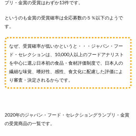
プリ・金賞の受賞はわずか13件です。
松江観光協会
松江駅
枝大津
枝大津町
栗寅
株式会社
株式会社 ナガタ
株式会社 尊
というのも金賞の受賞確率は全応募数の５％以下のようで
株式会社 カガヤキ
株式会社ふたば
す。
株式会社福島造園
桃源
桃源郷
桜
桜まつり
梟の城
森星
森英恵
なぜ、受賞確率が低いかというと・・・ジャパン・フー
椅子も大社前駅
極実すいか
極真会館
ド・セレクションは、10,000人以上のフードアナリスト
極真空手
楽しいうれしい運動プロジェクト
を中心に選ぶ日本初の食品・食材評価制度で、日本人の
繊細な味覚、嗜好性、感性、食文化に配慮した評価によ
楽市カルビ
横浜家系ラーメン吉岡家
り審査・決定されるからです。
横田ふんわり市場
横田蔵市
歌舞伎の創始者
歌舞伎の始祖
歌舞伎踊り
正門
武内神社
武志山荘
歳末大抽選会
歴博
段ボールクラフト
毎月第1日曜
毛利元就
2020年のジャパン・フード・セレクショングランプリ・金賞
氏神様
気まぐれな
気学的人生設計
水族館
の受賞商品の一覧です。
水木しげるロード
氷川神社
永瀬石油
沖野上