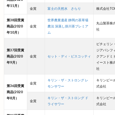
炙り牛タン万
炭火焼鳥
無人販売
無人販売所
年11月）
金賞
富士の天然水 さらり
株式会社TOK
無印良品
無料
無自性館
焼きそば
焼きそば専門店
焼きたて名人
第38回受賞
世界農業遺産 静岡の茶草場
丸山製茶株
商品(2020
金賞
農法 深蒸し掛川茶プレミア
焼きたて名人 パン屋さん
焼きたて名人パン屋さん
社
年10月）
ム
焼き芋自販機
焼き菓子
焼き鳥
焼肉
ビチェリン
焼肉と居酒屋
焼肉ビアムーン
焼肉店
第37回受賞
ジアパシフ
焼肉百式
焼肉酒場れもん
焼肉食べ放題
牛
商品(2020
金賞
セット・ディ・ビスコッティ
クアンドミ
牛たん
特別
特売
猪目港
年9月）
イースト株
社
献上そば羽根屋
玉木園芸
玉湯
玉湯体育館
玉造の小さなマルシェ
玉造温泉
玉造温泉夏まつり
キリン・ザ・ストロング レ
キリンビー
金賞
王福
珈琲店蒼
理容
理容室
琴引
第36回受賞
モンサワー
式会社
商品(2020
琴引フォレストパーク
甘味処鎌倉
生
キリン・ザ・ストロング ド
キリンビー
年8月）
金賞
生ドーナツ
生徒数
生涯スポーツ
ライサワー
式会社
生餃子おちょぼさん
生餃子専門店
産直会