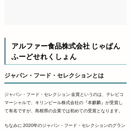
本店
本町
札幌
札幌ラーメン
朱鷺会館
東亜産業
東京
東京から出雲大社
東京まぜそば麺屋まつり
東京分祠
東伯店
東出雲
東部ぶどう集荷所
東部高等技術校
松江
松江GENKI夜市
松江GENKI夜市プラス
アルファー食品株式会社 じゃぱん
松江YEG
松江YEGマルシェ
松江かにいち
ふーどせれくしょん
松江かに小屋
松江しんじ湖温泉
松江キャンパス
松江サップフェス
松江ジビエール
松江テルサ
ジャパン・フード・セレクションとは
松江フォーゲルパーク
松江ヨアカリ
松江ヨアカリin宍道
松江乃木店
ジャパン・フード・セレクション 金賞というのは、テレビコ
松江商工会議所青年部
松江地ビール
松江城
マーシャルで、キリンビール株式会社の『本麒麟』が受賞し
松江城大茶会
松江学園通り店
松江市
て有名ですが、島根県の企業では初めての受賞となります。
松江市役所新庁舎
松江店
松江東津田
ちなみに 2020年のジャパン・フード・セレクションのグラン
松江水燈路
松江水郷祭
松江白潟本町
松江祭