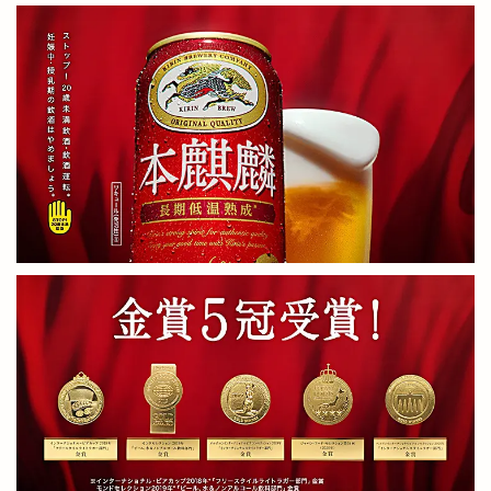
神西まつり
神西店
神西湖
神西湖花火大会
神話の国出雲・日御碕のりものまつり
神話の國よさこい祭り
神議り
神門
神門縁日
神門通り
神門通りポケットパーク
神門通り店
神門郡家
福のフルーツサンド
福の唐揚げ
福の酒場
福乃和
福吉
福杓子祭
福神祭
福袋
秋の味覚市
秋冬物
移転
種類
稲佐の浜
稲岡
空飛ぶブタ野郎
窓口
笑いヨガ
笑い文字
笑ってコラえて
笑笑
筋膜リリース
箸の日
節分祭
築地松
篠寛
米
米子
米子コンベンションセンター
米子天満屋
米子市
米子桜まつり
米子産業体育館
米麹
精霊流し
糸賀ふとん店
紀伊國屋書店
紅うさぎ
紅葉
紫陽彩