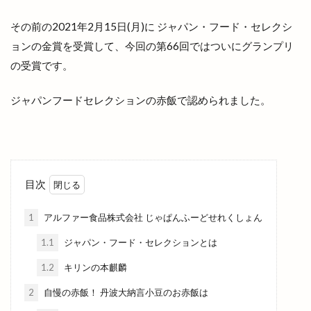
斐川のひまわり畑
斐川オープンガーデン
その前の2021年2月15日(月)に ジャパン・フード・セレクシ
斐川バラのオープンガーデン
斐川倉庫
斐川公園
ョンの金賞を受賞して、今回の第66回ではついにグランプリ
斐川店
斐川町
斐川町商工まつり
斐川町富村
の受賞です。
斐川町沖洲
斐川町直江
斐川町荘原
斐川町菜の花畑
斐川西店
料金
新オープン
ジャパンフードセレクションの赤飯で認められました。
新幹線
新幹線ラーメン
新庁舎
新店舗
新茶まつり
新規オープン
旅館
日テレ
日御碕
日御碕で過ごす特別な休日
日御碕灯台
目次
日曜劇場
日替り弁当
日本グランプリシリーズ
日本ラーメン科学研究所
1
アルファー食品株式会社 じゃぱんふーどせれくしょん
日本女子ソフトボール１部リーグ
日本海テレビ
1.1
ジャパン・フード・セレクションとは
日本海テレビアプリ
日本海直送
1.2
キリンの本麒麟
日本海貿易株式会社
日産サティオ島根
日真
2
自慢の赤飯！ 丹波大納言小豆のお赤飯は
旧JA平田中央支店
旧大社駅
旧東小学校