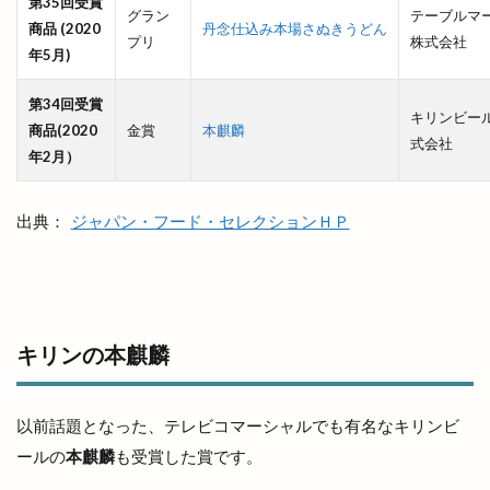
第35回受賞
甲子園
甲賀米粉たい焼き
申し込み
男性専用
グラン
テーブルマ
商品 (2020
丹念仕込み本場さぬきうどん
プリ
株式会社
町の台所
町カレー
界
界 出雲
番号
年5月)
痩せない
白
白兎
白枝
白枝店
第34回受賞
キリンビー
白枝町
白洗舎
白潟天満宮
白虎点心房
商品(2020
金賞
本麒麟
式会社
白鳥
盆夜祭
盆踊り
益田市
直会
年2月）
直江
直販所
県立浜山球場
県道
真名井
出典：
ジャパン・フード・セレクションＨＰ
真名井の清水
真幸ヶ丘
真幸ヶ丘公園
真幸ヶ丘公園夏まつり
矢尾
矢野
知井宮
知井宮のベーカリー
知井宮店
知足亭
石けん
石橋呉服店
石窯ピザ
石見海浜公園
石見銀山
キリンの本麒麟
砂
祇園祭
祈穀祭
神々の国出雲
神伝
神在月
神在月IZUMO
神在祭
神戸川
以前話題となった、テレビコマーシャルでも有名なキリンビ
神楽奉納
神楽殿
神様
神様の海岸清掃活動
ールの
本麒麟
も受賞した賞です。
神水
神立中華 王福
神苑
神西