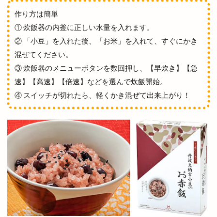
英会話
茅原神社
草竹クリニック
草谷
作り方は簡単
荒木村 茅原村
荒茅
荒茅町
荘原
① 炊飯器の内釜に正しい水量を入れます。
荘原夏まつり
荻杼
菅原道真
菜の花まつり
② 「小豆」を入れた後、「お米」を入れて、すぐにかき
菜月
華もめん
華家
蓬莱柿
薬膳料理
混ぜてください。
③ 炊飯器のメニューボタンを数回押し、【早炊き】【急
藤
藤増
藤岡大拙
藤田
藤田焼きそば
速】【高速】【倍速】などを選んで炊飯開始。
行き方
行けない人
西工務店
西濃
④ スイッチが切れたら、軽くかき混ぜて出来上がり！
見学ツアー
見頃
解体
評判
謎解き宝探しトレイン
豊源
豪農屋敷ライブ
貸切
購入方法
赤塚
赤飯
走るパン屋さん
超グルメフェス
足ふみ草花
足湯
路線バス
車
車中泊
車検
軽四朝市
軽自動車専門店
輝け１１しまね町村フェスティバル
輸入車販売
農事組合法人おきす
逆
連歌庵
遊び場