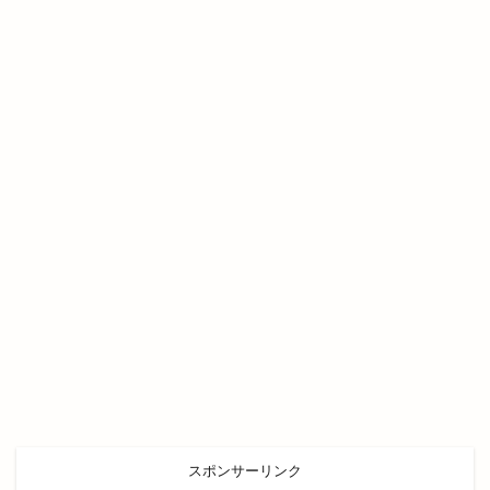
ＪＵＭＢＯ ＭＡＸ
ＬＰＣグループ
ＬＰＣ松江レイクサイド
ＮＨＫ
ＲＡＳＯＩ
ＴＢＳドラマ
検索
スポンサーリンク