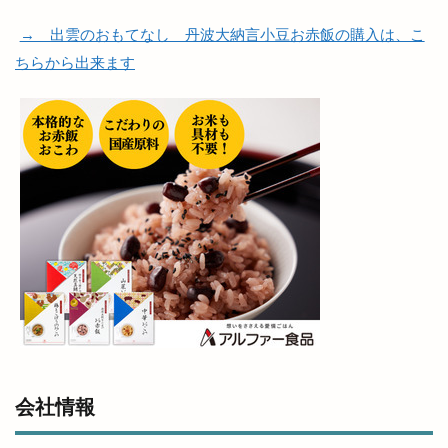
遊ぼうday
遊食俱楽部
運休
運行状況
→ 出雲のおもてなし 丹波大納言小豆お赤飯の購入は、こ
道とん堀
道の駅本庄
道の駅秋鹿なぎさ公園
ちらから出来ます
道路カメラ
避難所
郵送
郷土史
酒ゴリラ出雲店
酒サム
酒井
酒専門店SAM 出雲店
酒持田蔵
酒石橋
醗酵文化研究所
醸造所
重さ
重要文化財
野見宿禰
野見宿禰神社
金しゃり
金刀比羅
金子貴俊
金絲雀
金融機関
金賞
釣具
鉄っぽ家
鉄板イタリアン
鉄板焼
鉄板焼藤増
鉄板皿
銀座
銀行
鍋や中じい
鍋カレー
鍛冶屋と料理
鎌倉
鎌倉わらびもち
長さんラーメン
長久
長岡屋茂助
長崎ちゃんぽん
閉店
閉館
開局70周年
会社情報
開店
開店/閉店
開店閉店
開花予想
開館