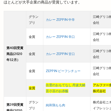
ほとんどが大手企業の商品が受賞しています。
沖野上ブルー
注連縄
浜山公園野球場
浜山公園陸上競技場
浜山店
浜田
浜田道
グラン
江崎グリコ
浜町
浴衣バル
海外
海奴
海岸清掃
カレー ZEPPIN 中辛
プリ
会社
海水浴場
海神
海辺のコンサート
海都
江崎グリコ
海開き
海鮮BBQ
海鮮かんかん焼
海鮮丼
金賞
カレー ZEPPIN 辛口
会社
深澤辰哉
混雑
混雑状況
渋谷
渡橋
第40回受賞
江崎グリコ
渡橋町
温泉
温泉津温泉
温泉津温泉夏まつり
商品(2020
金賞
カレー ZEPPIN 甘口
会社
湊山公園
湖上花火大会
湖畔の温泉宿くにびき
年12月）
湖遊館
湖陵
湖陵どんとこい祭
江崎グリコ
金賞
ZEPPIN ビーフシチュー
会社
湖陵どんとこい祭り
湖陵ミニ夏祭り
湖陵温泉
湯の川温泉
満月の仮装リフト
満開
滝
出雲のおもてなし 丹波大納
アルファー
金賞
漁人
潜在能力テスト
濱家隆一
灯めぐり
言小豆のお赤飯
株式会社
灯台
灯台FES日御碕
灯台フェス日御碕2024
グラン
株式会社ニ
第39回受賞
純和鶏もも肉
灯台ワールドサミット
炉端かば
炉端焼き
プリ
イフレッシ
商品(2020