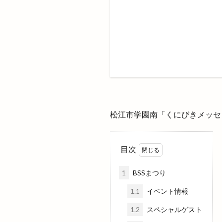
斐川店
斐川
斐川町菜の花畑
新茶まつり
日曜劇場
日
日本女子ソフトボ
日本海貿易株式会
旧高松村
旨
旬魚旬彩わや
松江市学園南「くにびきメッセ 大展
星空のレストラン
春の感謝祭
目次
晴レナマルシェ
有限会社イタケン
1
BSSまつり
木楽祭
木次
1.1
イベント情報
札幌
札幌ラ
1.2
スペシャルゲスト
東京分祠
東