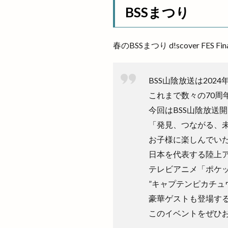
温泉津温泉夏まつ
BSSまつり
湖陵どんとこい祭
満月の仮装リフト
春のBSSまつり d!scover FES Fin
灯台FES日御碕
炙り牛タン万
BSS山陰放送は202
焼きそば専門店
これまで数々の70周
焼き菓子
焼
今回はBSS山陰放送
焼肉酒場れもん
「発見、つながる、
玉木園芸
玉
お子様に楽しんでい
珈琲店蒼
理
日本を代表する陸上
生徒数
生涯
テレビアニメ「ポケ
甲賀米粉たい焼き
”キャプテンピカチュ
痩せない
白
豪華ゲストも登場する
白鳥
盆夜祭
このイベントをぜひ
真名井の清水