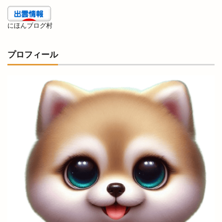
三瓶山山開き
三瓶山東の原
三瓶観光リフト
上の宮
上塩冶
上津チャレンジフィールド
にほんブログ村
上田コールド
上直江
下り参道
下古志
下古志町
不定期
丑の日
プロフィール
世界フェアトレードデー
世界糖尿病デー
両三柳
中国四川料理
中央しんきん
中央通り
中日つぁん
中海ふれあい公園
中町商店街
中華
中華料理
中華料理店
中華食堂一番
中華飯店
中酪
中野美保南
串カツ
丸亀製麺出雲
丸信商事
丼
乃が美
久世福商店
亀山会館
予約
二十歳の集い
井上さやか
井上太陽
井山屋製菓
交通系
京店カラコロ広場
人形のはなふさ
人気
人生ゲーム