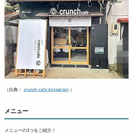
ファミリーバル
ファミリーマート
ファミリーマート平田西店
ファミリーマート雲州平田駅東店
ファンケル
ファンミーティング
フィンランド
フィンランドサウナ
フィンランドサウナフェス
フウタイム
フェス
フェスタ・ルーチェ
フェスティバル
フォーク酒場
フジテレビ
フライングキッズ
フランス料理店
フリマ
フリースクール
フリースペース
フリーマケット
フリーマーケット
（出典：
crunch-cafe instagram
）
フルーツサンドショップ
フレンチ
フレンチレストラン
フーズマーケット
メニュー
フーズマーケットホック
フーズマーケットホック平田店
フード
メニューの1つをご紹介！