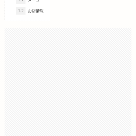
ハンドメイド市
ハードオフ
ハードパン
ハーブ
バイキング
バス
バスまつり
1.2
お店情報
バッテリー交換
バナナジュース
バナナマンのせっかくグルメ
バナナンマン
バラパン
バレンタイン
バンブー
バー ビートル
バースデイ 出雲店
バードジャズオーケストラ
バーニャカウダ
バーベキュー
パイのお店 minorie』
パイの専門店
パイフーテンシンボウ
パチスロ専門店
パチンコ
パティスリーデュレ・セゾン
パティスリールノワール
パラオ
パラティッシ
パルメイト
パルメイト出雲
パワースポット
パン
パンとスイーツのマルシェ
パンケーキ