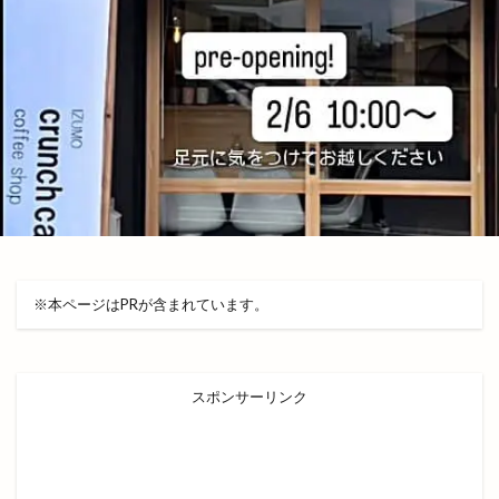
チューリップ祭り
チョアチキン
チョアチキン大庭kamosu店
チョコザップ
チョコレート専門店
チョコレート工場
チラシ
ツインリーブスホテル
テイクアウト
テイクアウト専門店
テガルデリバリー
テナント
テルサ
テレビ新広島
テントサウナ
ディスカウント
ディスカウントストア
ディーアンド
デコ
デパート
デマンド交通サービス
デリバリー
※本ページはPRが含まれています。
デート
トキ
トクトクきっぷ
トクバイ
トビ
トムＴＯＭファーム
トヨタレンタリース
トライアル
トランポリン
トリミング
スポンサーリンク
トリ吉印のきいろいお店
トレース
トーアマート
トータルビューティーサロン