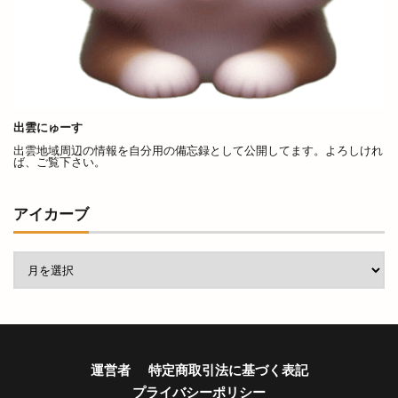
今井書店
今井書店出雲店
今在家
今市
今市町
今市町北本町
今市町新町
今市６号線
今日
仕出し弁当
他行
他金融機関
代官町
令和4年
伊勢宮
伊太利屋
休業
伝承館
住まいのまつり
出雲にゅーす
佐々木美玲
佐藤内科
佐藤拓司
佐藤栞里
出雲地域周辺の情報を自分用の備忘録として公開してます。よろしけれ
ば、ご覧下さい。
佐藤道場
佐野農園
体験教室
何市
何県
併川
使い方
使えるお店
例祭
アイカーブ
俵まんじゅう
俺たちメダカ族
倉吉すいか
個室
個室de焼き鳥 こさと
値段
健菜厨房
備蓄米
像
元祖ステーキ重専門店
入南
全国うまいもの博
全国チェーン
全肉祭
全身
八兵衛
運営者
特定商取引法に基づく表記
八剣伝
八束町
八足門
八雲神社
プライバシーポリシー