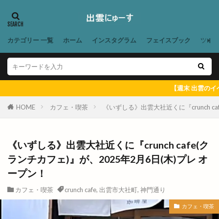
スパイスカレー
スパゲティハウスマッキー
スピリチュアルフェア
スポーツ庁
スマホ
スマートフォンケースストアゆめタウン出雲店
カテゴリー 一覧
ホーム
インスタグラム
フェイスブック
ツイ
スヤキ屋
スラッシュ出雲
スリーピー
スロット
スーパーマート
セカンド
セブン
セブンイレブン
セブンスダイス
【週末 出雲のイベント ＆ 出
セリア
セリア出雲渡橋店
セルフ
HOME
カフェ・喫茶
《いずしる》出雲大社近くに『crunch ca
セルフ脱毛
セレクション
セレクトショップ
センチュリオンホテル出雲
ゼロワン
ソース
タカラトミー
タシロハク
タマステージ
《いずしる》出雲大社近くに『crunch cafe(ク
ランチカフェ)』が、2025年2月6日(木)プレ オ
タラート
タレント
タロット占い
ープン！
ダイアナ
ダイエット
ダイオウイカ
ダイソー
ダイブバー
ダイレックス
カフェ・喫茶
crunch cafe
,
出雲市大社町
,
神門通り
チェルシーニューヨーク
チチカカ
カフェ・喫茶