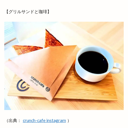
フードコート
ブックオフ
ブックオフ出雲店
ブックカバー
ブラタモリ
ブラックフライデー
【グリルサンドと珈琲】
ブルワリー
ブルーカカオ
ブーランジェリーミケ
プチカラチャム
プラタナスホール
プラチナ
プラチナメダカ
プラネタリウム
プラント
プラント出雲店
プレギエーラジェラート
プレミアムチケット
プレミアム商品券
ベッカライコンディトライヒダカ
ヘア
ヘアカラー
ヘアカラーカフェ+今市店
ヘアサロン
ヘアーサロン
ヘラ
ベトナム料理
ベビーカステラ
ベーカリー
ベーカリーBOC
ベーカリーたろきち
ペット
ペットと泊まれる宿
ペットクリニック
（出典：
crunch-cafe instagram
）