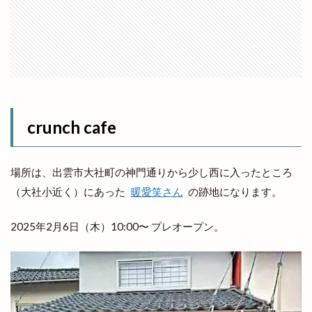
パンフェス
パン在月
パン屋
パーク
パーソナルジム
ヒダカキッチン
ヒナタバコ
ヒュッゲ
ビアへるん
ビアガーデン
ビアテラス
ビアテリアシーナ
ビアバイキング
ビアパック
ビアフェス
ビアフェスタ
ビアホール
ビジネスフェア
ビジネスホテル
crunch cafe
ビストロ
ビストロ309
ビストロサンマルク
ビッグシップ
ビッグハート出雲
ビッグボーイ
場所は、出雲市大社町の神門通りから少し西に入ったところ
ビバ
ビレッジ
ビートル バーガー
（大社小近く）にあった
暖愛笑さん
の跡地になります。
ビーフコロッケ
ビーマイル
ビームス
ビームス ジャパン
ビームスジャパン出雲
2025年2月6日（木）10:00〜 プレオープン。
ビール
ピアーチェ
ピクニック
ピクニックゆめタウン出雲店
ピザ
ピザハット
ファッションセンター
ファディー
ファミマ