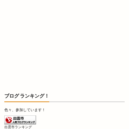
レトロな自動販売機
レンタカー
レンタルショップ
レンタルスペース
レンタルボックス
ロワンテ
ローカリズム
ローストチキン専門店
ローズガーデン松江
ローソン
ローソン 島大通店
ローリエ
ワイン
ワッフル
ワンONE祭り
ワンダフルフェスティバル
ワンフー
ワークマン女子
ワールドキッチン
ヴィオラス
ヴィシル
ヴィラ
ヴィラフォーシーズンズ
ヴィラ出雲
ヴィヴァン
一時休業
一畑バス
一畑百貨店
一畑薬師
一畑電車
ブログ ランキング！
一畑電車謎解き
一畑電鉄
一福
一華
色々、参加しています！
一蓮
一覧
万九千神社
三代目
三刀屋
三木整形外科ペインクリニック
三瓶山
出雲市ランキング