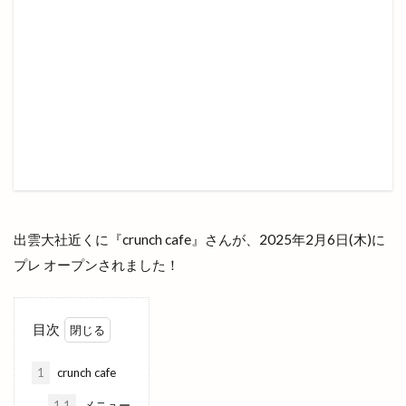
ドキュメント72時間
ドッグスパ
ドッグラン
ドッチボール
ドトールコーヒー
ドミノピザ
ドミノピザ出雲店
ドミノピザ松江島大店
ドラッグ
ドラマ
ドラム
ドンシュー
ドーナッツ
ドーナツ
ドーム店
ナナイロイズ クレープ
ナマステインディア
ナンバ
ニューインテリア
ニューウェルシティ
ニューオーリンズ
ヌードルツアーズ
ネイチャーサロン
ネットスーパー
出雲大社近くに『crunch cafe』さんが、2025年2月6日(木)に
ハイパーフィット
ハイパーフィット24
プレ オープンされました！
ハイパーフィット24 東出雲店
ハイブリッド
ハザードマップ
ハチナナハチ
ハッピーアワー
目次
ハレパン出雲店
ハレルヤ
ハロウィンナイト
1
crunch cafe
ハンドメイド
ハンドメイドマルシェ
1.1
メニュー