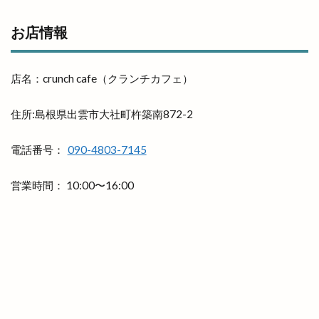
ペッパーランチ
ペルファイン
ホイアン食堂
ホック
ホットエアー
ホットエアー2
お店情報
ホテル
ホテルリッチガーデン
ホテル一畑
ホビーオフ
ホルモン
ホームセンター
店名：crunch cafe（クランチカフェ）
ボックスショップ出雲
ボードゲームスペース
住所:島根県出雲市大社町杵築南872-2
ポケモンセンター
ポップアップストア
ポツンと一軒家
ポプラ
マイクロバブル
電話番号：
090-4803-7145
マクドナルト
マクドナルド
マック
マックスバリュ
マックスバリュ今市店
営業時間： 10:00〜16:00
マックデリバリー
ママの店
ママカラマルシェ
マラソン
マリンアスレチック
マリンポリス
マルエフガーデン
マルクス
マルシェ
マルマン
マンモス 出雲店
マーケット
ミシュランプレート
ミニクリスマスマーケット