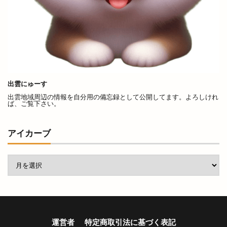
県立浜山球場
県道
真名井
真名井の清水
真幸ヶ丘
真幸ヶ丘公園
真幸ヶ丘公園夏まつり
矢尾
矢野
知井宮
知井宮のベーカリー
知井宮店
知足亭
石けん
石橋呉服店
石窯ピザ
石見海浜公園
石見銀山
砂
出雲にゅーす
祇園祭
祈穀祭
神々の国出雲
神伝
出雲地域周辺の情報を自分用の備忘録として公開してます。よろしけれ
ば、ご覧下さい。
神在月
神在月IZUMO
神在祭
神戸川
神楽奉納
神楽殿
神様
アイカーブ
神様の海岸清掃活動
神水
神立中華 王福
神苑
神西
神西まつり
神西店
神西湖
神西湖花火大会
神話の国出雲・日御碕のりものまつり
神話の國よさこい祭り
神議り
神門
神門縁日
神門通り
神門通りポケットパーク
運営者
特定商取引法に基づく表記