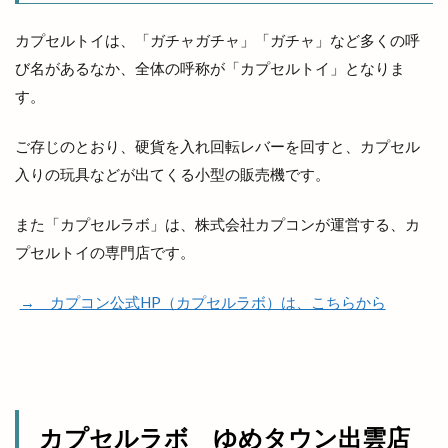
和食居酒屋
和食料理屋
唐崎商店
唐川
カプセルトイは、「ガチャガチャ」「ガチャ」など多くの呼
唐揚げ専門店
唐楽
唯一無二
商店
び名があるなか、全体の呼称が「カプセルトイ」となりま
善ちゃんラーメン
喜多縁
喫茶福乃珈琲
す。
喰神
営業日
営業時間
四季荘
ご存じのとおり、硬貨を入れ回転レバーを回すと、カプセル
四絡の由来
回遊館
回遊館 出雲
入りの玩具などが出てくる小型の販売機です。
国引き神話
国道431
国道9号線
国際空手道連盟
土曜夜市
地ビール
また「カプセルラボ」は、株式会社カプコンが運営する、カ
地元民
地名の由来
地域の歴史
プセルトイの専門店です。
地域展示パネル
地爪ケアクリニックサロン
→ カプコン公式HP（カプセルラボ）は、こちらから
坂の下の小さなお店
坂根屋
坦々麺
城跡ハイキング
堀川遊覧船
堀江薬局
場所
塊根植物
塩冶
塩冶店
塩冶有原
塩冶有原町
塩冶町
塩冶神前
カプセルラボ ゆめタウン出雲店
塩名人
塩名人 出雲店
塩名人 本店
境港