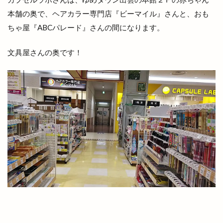
大社地区農業まつり
大社店
大社支店
本舗の奥で、ヘアカラー専門店『ビーマイル』さんと、おも
大社浜山店
大社町
大社築港
大社線
ちゃ屋『ABCパレード』さんの間になります。
大社門前ラボ
大社駅はじまりフェスタ
大祭
文具屋さんの奥です！
大祭礼
大衆酒場
大衆鉄板酒場
大阪
大阪の味
大阪ホルモン艶
天ぷら
天串ラーメン
天井川
天心
天満宮
天満屋
天然うなぎ
天然塩ラーメン
天然酵母
天然酵母のパンやさん
天神
天神さん夏祭り
天神寿司
天神町
天麩羅
奉納山
奉納山公園
奥出雲そば処一福
奥出雲町
奥医院
女子旅
女性専用
女性限定
奴
好きです一畑電車
姫ラボ
姫ラボ
姫原
姫原店
姫原町
子供
子育て
学園店
宅配すし
宅配専門