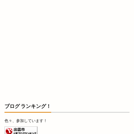
湖上花火大会
湖畔の温泉宿くにびき
湖遊館
湖陵
湖陵どんとこい祭
湖陵どんとこい祭り
湖陵ミニ夏祭り
湖陵温泉
湯の川温泉
満月の仮装リフト
満開
滝
漁人
潜在能力テスト
濱家隆一
灯めぐり
灯台
灯台FES日御碕
灯台フェス日御碕2024
灯台ワールドサミット
炉端かば
炉端焼き
炙り牛タン万
炭火焼鳥
無人販売
無人販売所
無印良品
無料
無自性館
焼きそば
焼きそば専門店
焼きたて名人
焼きたて名人 パン屋さん
焼きたて名人パン屋さん
ブログ ランキング！
焼き芋自販機
焼き菓子
焼き鳥
焼肉
色々、参加しています！
焼肉と居酒屋
焼肉ビアムーン
焼肉店
焼肉百式
焼肉酒場れもん
焼肉食べ放題