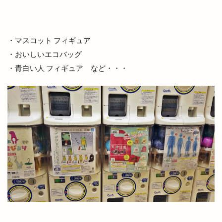
島根県立大学短期大学部
島根県立東部高等技術校
島根県自動車整備振興会
島根県道路カメラ
・マスコット フィギュア
島根県高校野球
島根県高校駅伝
・おいしいエコバッグ
島根県高等学校駅伝競走大会
島根銀行
川津
・青白い人 フィギュア など・・・
川津店
川跡
川跡店
工事
工房
巨大海上
巾着袋
市の窓口業務
市の花
師走
平和ぞば
平均年収ランキング
平田
平田まちあそび
平田まつり
平田ショッピングセンター
平田ショッピングセンター ＶｉＶＡ
平田ショッピングセンターViVA
平田商店会
平田店
平田支店
平田文化館
平田町
年の瀬パル
年末市
年末年始
年賀状
幸
店名変更
店舗改装
店舗統廃合