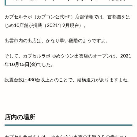
壱香庵
夏まつり
夏夜祭
夏祭り
カプセルラボ（カプコン公式HP）店舗情報では、首都圏をは
夕やけこやけ
夕刻篝火舞
夕日
じめ10店舗が掲載（2021年9月現在）。
多伎いちじくフェア
多伎キララまつり
多伎ジャズ
多伎町
夜行バス
夜間診療所
出雲市内の出店は、かなり早い段階のようですよ。
夢みなとタワー
大しめ縄
大なほらい
そして、カプセルラボ ゆめタウン出雲店のオープンは、
2021
大即売会
大吉
大土地神楽
大型店舗
年10月15日(金)
でした。
大塚
大塚店
大学三大駅伝
大山ブロッコリー
大年神社
大東七夕まつり
設置台数は480台以上とのことで、結構迫力がありますよね。
大根島
大根島ぼたん祭
大根島ワンONE祭り
大津店
大津新崎
大津新崎町
大津朝倉
大田
大田丼丸
大田市
大田市駅
大田店
大田支店
大田町
大社
店内の場所
大社ご縁広場
大社の紅うさぎ
大社はまゆうマラソン
大社出張所
カプセルラボさんは、ゆめタウン出雲の本館２Ｆの赤ちゃん