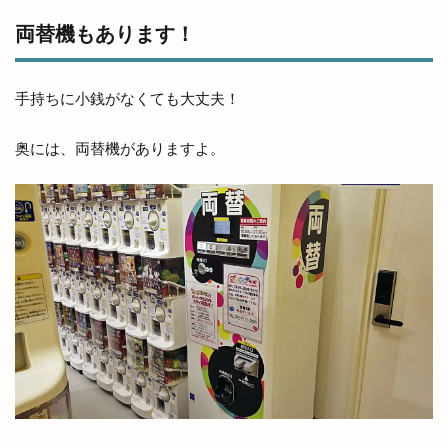
斐川そばまつり
斐川だんだんよさこい祭
両替機もあります！
斐川のひまわり畑
斐川オープンガーデン
斐川バラのオープンガーデン
斐川倉庫
手持ちに小銭がなくても大丈夫！
斐川公園
斐川店
斐川町
奥には、両替機がありますよ。
斐川町商工まつり
斐川町富村
斐川町沖洲
斐川町直江
斐川町荘原
斐川町菜の花畑
斐川西店
料金
新オープン
新幹線
新幹線ラーメン
新庁舎
新店舗
新茶まつり
新規オープン
旅館
日テレ
日御碕
日御碕で過ごす特別な休日
日御碕灯台
日曜劇場
日替り弁当
日本グランプリシリーズ
日本ラーメン科学研究所
日本女子ソフトボール１部リーグ
日本海テレビ
日本海テレビアプリ
日本海直送