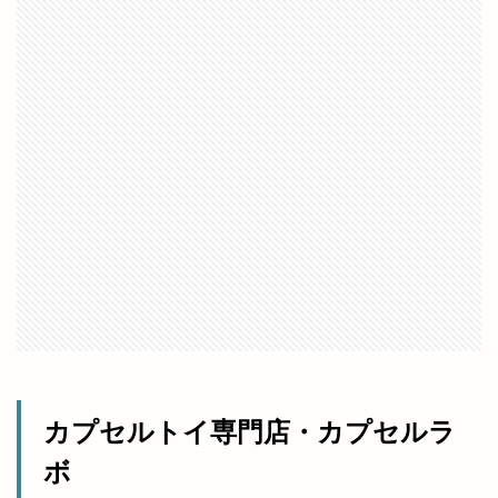
半額倉庫あそViVA店
半額専門店
南口
南天神コインランドリー
印
原宿ピクニック
原鹿の旧豪農屋敷
参拝
口コミ
口福堂
古代
古代出雲大社
古代出雲歴史博物館
古例渡御式
古古米
古川製パン店
古志夏祭り
古志氏
古志町の歴史
古志遺跡群
古民家
古民家レストラン
古着
古着屋ミックステープ
台湾かき氷
台湾料理
合銀
合鍵
吉兆館
吉岡隆徳記念
名所
名越弥七朗
呑み処 わや
味の店 めぐみ
味噌ラーメン
味都
和
和ごころじょこ
和平
カプセルトイ専門店・カプセルラ
和樂庵酒井
和焼肉 六味
和牛焼肉屋
ボ
和田珍味
和鋼博物館
和風スナック