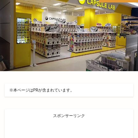
出雲国風土記
出雲塩冶原店
出雲塩冶店
出雲多伎ブルワリー
出雲大塚店
出雲大社
出雲大社1月
出雲大社2月
出雲大社5月
出雲大社ブルーライトアップ
出雲大社前駅
出雲大社神門通り店
出雲小山店
出雲市
出雲市 歴史
出雲市の歴史
出雲市中心商店街
出雲市今市町
出雲市体育館
出雲市古志町
出雲市商工団体協議会
出雲市四絡
出雲市塩冶
出雲市塩冶町
出雲市大塚町
出雲市大津町
※本ページはPRが含まれています。
出雲市大社町
出雲市天神
出雲市天神町
出雲市姫原
出雲市小山町
出雲市小川町
出雲市平田町
出雲市役所だんだん広場
スポンサーリンク
出雲市役所南側
出雲市斐川町
出雲市新町
出雲市東林木町
出雲市民会館
出雲市江田町