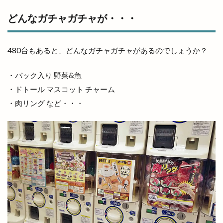
宇迦橋
安分亭
安来
安来市
どんなガチャガチャが・・・
安来市安来町
安来節演芸館
完全予約制
宍道
宍道IC
宍道ふるさと森林公園
480台もあると、どんなガチャガチャがあるのでしょうか？
宍道公民館
宍道湖
宍道湖しじみ館
宍道湖自然館ゴビウス
宍道町
・バック入り 野菜&魚
・ドトール マスコット チャーム
定額制セルフエステ
定食屋
宮川大輔
・肉リング など・・・
宮脇書店
家具
家族旅行
家族葬ホール
宿泊
寝台特急
寿司
専門店
小さな
小さなラーメン屋
小さな結婚式
小学校
小学生
小山
小山店
小島よしお
小島よしおの食べてもりもりハッピー教室
小顔エステ
小麦家 Gabutto
小麦家がぶっと
尾道ラーメン
居酒屋
屋台
屋台村
山さ紀
山と酒
山のうえの学校マルシェ