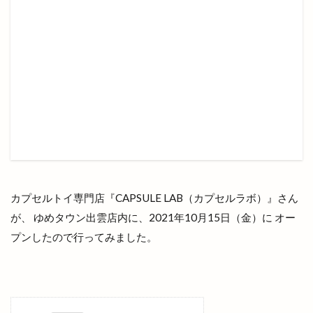
出雲市浜町
出雲市渡橋
出雲市渡橋町
出雲市湖陵町
出雲市灘分町
出雲市白枝町
出雲市総合体育館
出雲市荻杼
出雲市荻杼町
出雲市駅
出雲市駅前
出雲市駅前町
出雲市駅南
出雲市駅南店
出雲市高岡町
出雲平田
出雲平田店
出雲平野
出雲店
出雲教
出雲文化伝承館
出雲斐川店
出雲斐川町店
出雲日御碕灯台
出雲歴史博物館
出雲民藝館
出雲物産館
出雲直会バル
カプセルトイ専門店『CAPSULE LAB（カプセルラボ）』さん
出雲神楽
出雲神話まつり
出雲科学館
が、 ゆめタウン出雲店内に、2021年10月15日（金）に オー
プンしたので行ってみました。
出雲空港
出雲空港ホテル
出雲縁紡ぎだんだんcafe
出雲縁結び空港
出雲花火大会
出雲茶寮
出雲荻杼店
出雲西店
出雲観光
出雲観光協会