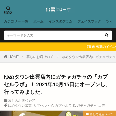
出雲アート＆オーガニックフェス
出雲ウィーク
出雲グランピング
出雲ケーブルビジョン
カテゴリー 一覧
ホーム
インスタグラム
フェイスブック
ツイ
出雲ショッピング
出雲センター
出雲タイ古式ボディケア
出雲テラス
出雲ドーム
出雲ドーム2000人の吹奏楽
【週末 出雲のイベント ＆ 出雲にゅーす
出雲ドームdeスポーツ＆健康フェスティバル
出雲ドームかみあり吹奏楽フェスタ2023
HOME
暮しのお店･ｼｮｯﾌﾟ
ゆめタウン出雲店内にガチャガチャの
出雲ナイトマルシェ
出雲バル
出雲ビアフェス
出雲プロジェクト
出雲プロジェクト 2期
ゆめタウン出雲店内にガチャガチャの『カプ
出雲ミライト
出雲ロイヤルホテル
セルラボ』！ 2021年10月15日にオープンし、
出雲上塩冶店
出雲丼丸
出雲健康公園
行ってみました。
出雲全日本大学選抜駅伝競走
出雲北店
暮しのお店･ｼｮｯﾌﾟ
出雲南店
出雲商工会
出雲商工会議所
ゆめタウン出雲
,
カプセルトイ
,
カプセルラボ
,
ガチャガチャ
,
出雲
出雲商工会議所青年部
出雲商工会館
出雲商業
暮しのお店･ｼｮｯﾌﾟ