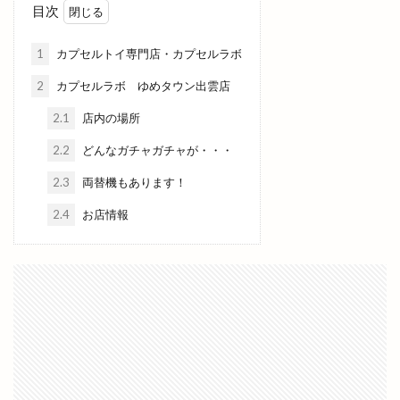
目次
出雲警察署
出雲讃岐
出雲豚骨ラーメン
出雲販売店
出雲路遊食 八雲
出雲道場
1
カプセルトイ専門店・カプセルラボ
出雲阿国
出雲阿国の墓
出雲阿国終焉地
2
カプセルラボ ゆめタウン出雲店
出雲陸上
出雲陸上競技大会
出雲須佐温泉
2.1
店内の場所
出雲駅伝
出雲駅前
出雲駅南屋台村
2.2
どんなガチャガチャが・・・
出雲駅南店
出雲高岡店
出雲高松駅
分社
2.3
両替機もあります！
分祠
分院
切符
初音寿司
券売機
2.4
お店情報
前田真由子
前門屋
助成
動物ふれあい祭り
動物病院
勢溜
勢溜の大鳥居
北京
北島国造館
北本町
北栄町
北海道
北神立店
北陽ミートセンター
医大
医大通り
十五屋
十割そば塩名人
十割蕎麦 塩名人
千家尊福
半夏
半夏まつり
半額倉庫