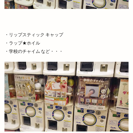
山内健司
山城めぐり
山太
山陰
山陰いいものマルシェ
山陰エンタメ運動会
山陰モビリティパーク
山陰中央テレビ
・リップスティック キャップ
山陰中央新報
山陰中央新報社
山陰合同銀行
・ラップ★ホイル
山陰合同銀行本店
山陰居酒屋
山陰道
・学校のチャイム など・・・
山陰道開通記念イベントinキララ
岡清木芸
岩がき
島のドッグラン
島根
島根 gotoイート
島根deマルシェ
島根スサノオマジック
島根ビール
島根ワイナリー
島根中央信用金庫
島根出雲店
島根医大
島根和牛専門店
島根大田店
島根斐川店
島根県
島根県分支部
島根県民パスポート
島根県産
島根県立中央病院
島根県立大学