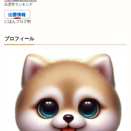
出雲市ランキング
牛
牛たん
特別
特売
猪目港
献上そば羽根屋
玉木園芸
玉湯
にほんブログ村
玉湯体育館
玉造の小さなマルシェ
玉造温泉
玉造温泉夏まつり
王福
珈琲店蒼
理容
プロフィール
理容室
琴引
琴引フォレストパーク
甘味処鎌倉
生
生ドーナツ
生徒数
生涯スポーツ
生餃子おちょぼさん
生餃子専門店
産直会
甲子園
甲賀米粉たい焼き
申し込み
男性専用
町の台所
町カレー
界
界 出雲
番号
痩せない
白
白兎
白枝
白枝店
白枝町
白洗舎
白潟天満宮
白虎点心房
白鳥
盆夜祭
盆踊り
益田市
直会
直江
直販所