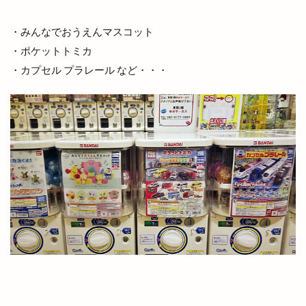
店頭販売
建替工事
弁当
弁慶くじ
・みんなでおうえんマスコット
当選番号
彼岸市
後藤商店
御朱印帳
・ポケットトミカ
復活
恋する日御碕イルミネーション
恵季
・カプセル プラレール など・・・
恵方巻
恵曇集会所
恵比寿
惣菜
惣菜コーナー
意味
愛宕山公園
感謝祭
成人式
戦国時代
所ジョージ
所原
扇町
手ごねパン教室
手ぶらdeピクニック
手まり
手当
手数料
拉麺かもす
拉麺屋 神楽
持ち帰り専門店
振込
振込手数料
授与品
掛け替え
推し
握手
撮影会
支店
支那そば 来来
改修
改良めだか
改装
改装工事
整体
整骨院
文吉うどん
文吉たまき
斐伊川
斐伊川河川敷
斐川