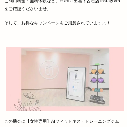
ご利用料金・無料体験など、FURDI 出雲下古志店 Instagram
大田
大田丼丸
大田市
大田市駅
をご確認くださいませ。
大田店
大田支店
大田町
大社
そして、お得なキャンペーンもご用意されていますよ！
大社ご縁広場
大社の紅うさぎ
大社はまゆうマラソン
大社出張所
大社地区農業まつり
大社店
大社支店
大社浜山店
大社町
大社築港
大社線
大社門前ラボ
大社駅はじまりフェスタ
大祭
大祭礼
大衆酒場
大衆鉄板酒場
大阪
大阪の味
大阪ホルモン艶
天ぷら
天串ラーメン
天井川
天心
天満宮
天満屋
天然うなぎ
天然塩ラーメン
天然酵母
天然酵母のパンやさん
天神
天神さん夏祭り
天神寿司
天神町
天麩羅
この機会に【女性専用】AIフィットネス・トレーニングジム
奉納山
奉納山公園
奥出雲そば処一福