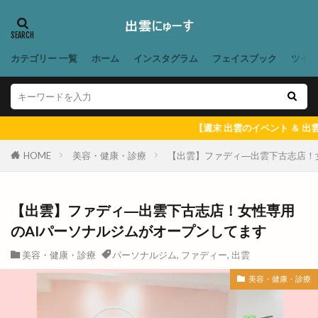
一蓮
一覧
万九千神社
三代目
三刀屋
三木整形外科ペインクリニック
三瓶山
カテゴリー 一覧
ホーム
インスタグラム
フェイスブック
ツイ
三瓶山山開き
三瓶山東の原
三瓶観光リフト
上の宮
上塩冶
上津チャレンジフィールド
上田コールド
上直江
下り参道
下古志
【週末 出雲のイベント ＆ 出雲にゅーす 一週
下古志町
不定期
丑の日
世界フェアトレードデー
世界糖尿病デー
HOME
美容・健康・診療
【出雲】ファディ―出雲下古志店！
両三柳
中国四川料理
中央しんきん
中央通り
中日つぁん
中海ふれあい公園
【出雲】ファディ―出雲下古志店！女性専用
中町商店街
中華
中華料理
中華料理店
のAIパーソナルジムがオープンしてます
中華食堂一番
中華飯店
中酪
中野美保南
美容・健康・診療
パーソナルジム
,
ファディー
,
出雲
串カツ
丸亀製麺出雲
丸信商事
丼
美容・健康・診療
乃が美
久世福商店
亀山会館
予約
二十歳の集い
井上さやか
井上太陽