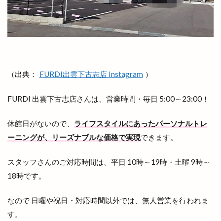
呑み処 わや
味の店 めぐみ
味噌ラーメン
味都
和
和ごころじょこ
和平
和樂庵酒井
和焼肉 六味
和牛焼肉屋
和田珍味
和鋼博物館
和風スナック
（出典：
FURDI出雲下古志店 Instagram
）
和食居酒屋
和食料理屋
唐崎商店
唐川
唐揚げ専門店
唐楽
唯一無二
商店
FURDI 出雲下古志店さんは、営業時間・毎日 5:00～23:00！
善ちゃんラーメン
喜多縁
喫茶福乃珈琲
喰神
営業日
営業時間
四季荘
休館日がないので、
ライフスタイルにあったパーソナルトレ
ーニングが、リーズナブルな価格で実現
できます。
四絡の由来
回遊館
回遊館 出雲
国引き神話
国道431
国道9号線
スタッフさんのご対応時間は、平日 10時～19時・土曜 9時～
国際空手道連盟
土曜夜市
地ビール
18時です。
地元民
地名の由来
地域の歴史
なので 日曜や祝日・対応時間以外では、無人営業を行われま
地域展示パネル
地爪ケアクリニックサロン
す。
坂の下の小さなお店
坂根屋
坦々麺