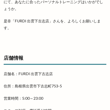
にて、あなたに合ったパーソナルトレーニングはいかがでし
奥出雲町
奥医院
女子旅
女性専用
ょうか。
女性限定
奴
好きです一畑電車
姫ラボ
是非「FURDI 出雲下古志店」さんを、よろしくお願いしま
姫ラボ
姫原
姫原店
姫原町
子供
す。
子育て
学園店
宅配すし
宅配専門
宇迦橋
安分亭
安来
安来市
安来市安来町
安来節演芸館
完全予約制
宍道
宍道IC
宍道ふるさと森林公園
店舗情報
宍道公民館
宍道湖
宍道湖しじみ館
宍道湖自然館ゴビウス
宍道町
店舗名：FURDI 出雲下古志店
定額制セルフエステ
定食屋
宮川大輔
宮脇書店
家具
家族旅行
家族葬ホール
住所：島根県出雲市下古志町753-5
宿泊
寝台特急
寿司
専門店
小さな
営業時間：5:00～23:00
小さなラーメン屋
小さな結婚式
小学校
小学生
小山
小山店
小島よしお