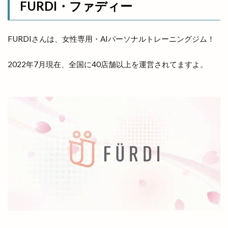
FURDI・ファディー
出雲市姫原
出雲市小山町
出雲市小川町
出雲市平田町
出雲市役所だんだん広場
FURDIさんは、女性専用・AIパーソナルトレーニングジム！
出雲市役所南側
出雲市斐川町
出雲市新町
出雲市東林木町
出雲市民会館
出雲市江田町
2022年7月現在、全国に40店舗以上を運営されてますよ。
出雲市浜町
出雲市渡橋
出雲市渡橋町
出雲市湖陵町
出雲市灘分町
出雲市白枝町
出雲市総合体育館
出雲市荻杼
出雲市荻杼町
出雲市駅
出雲市駅前
出雲市駅前町
出雲市駅南
出雲市駅南店
出雲市高岡町
出雲平田
出雲平田店
出雲平野
出雲店
出雲教
出雲文化伝承館
出雲斐川店
出雲斐川町店
出雲日御碕灯台
出雲歴史博物館
出雲民藝館
出雲物産館
出雲直会バル
出雲神楽
出雲神話まつり
出雲科学館