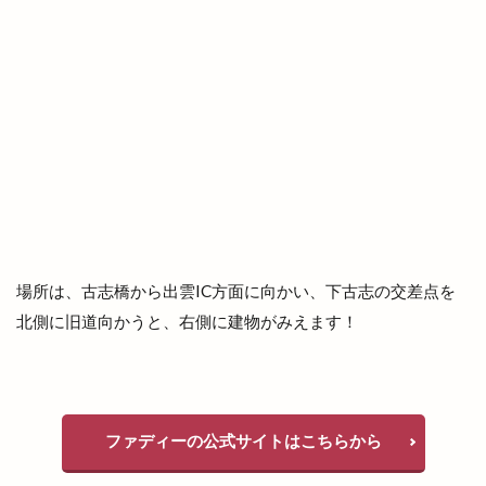
島根医大
島根和牛専門店
島根大田店
島根斐川店
島根県
島根県分支部
島根県民パスポート
島根県産
島根県立中央病院
島根県立大学
島根県立大学短期大学部
島根県立東部高等技術校
島根県自動車整備振興会
島根県道路カメラ
島根県高校野球
島根県高校駅伝
島根県高等学校駅伝競走大会
島根銀行
川津
場所は、古志橋から出雲IC方面に向かい、下古志の交差点を
川津店
川跡
川跡店
工事
工房
北側に旧道向かうと、右側に建物がみえます！
巨大海上
巾着袋
市の窓口業務
市の花
師走
平和ぞば
平均年収ランキング
平田
平田まちあそび
平田まつり
ファディーの公式サイトはこちらから
平田ショッピングセンター
平田ショッピングセンター ＶｉＶＡ