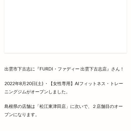
全国チェーン
全肉祭
全身
八兵衛
八剣伝
八束町
八足門
八雲神社
八雲風穴
公善社
公園
公開講座
内科
写真展
冬の出雲グルメキャンペーン
冷凍
冷凍まんじゅう
冷凍自動販売機
冷凍餃子
凡蔵
凸
出前
出前館
出商デパート
出張所
出福
出西
出雲市下古志に『FURDI・ファディー 出雲下古志店』さん！
出西窯
出雲
出雲MUSIC＆MARCHE
出雲ZUMBA®フェス
出雲あんこ旅
2022年8月20日(土) ・【女性専用】AIフィットネス・トレー
出雲うどん
出雲ぜんざい本舗
出雲そば
ニングジムがオープンしました。
出雲そばと美食の旅
出雲そばまつり
島根県の店舗は「松江東津田店」に次いで、２店舗目のオー
出雲そば旅
出雲だんだんとまとアリーナ
プンになります。
出雲だんだん広場
出雲だんだん祭り
出雲にゅーす
出雲の加田屋