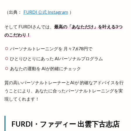
出雲空港
出雲空港ホテル
（出典：
FURDI 公式 Instagram
）
出雲縁紡ぎだんだんcafe
出雲縁結び空港
出雲花火大会
出雲茶寮
出雲荻杼店
そして FURDIさんでは、
最高の「あなただけ」を叶える3つ
出雲西店
出雲観光
出雲観光協会
のこだわり！
出雲警察署
出雲讃岐
出雲豚骨ラーメン
パーソナルトレーニングを 月々7,678円で
出雲販売店
出雲路遊食 八雲
出雲道場
ひとりひとりにあった AIパーソナルプログラム
出雲阿国
出雲阿国の墓
出雲阿国終焉地
あなたの運動を AIが的確にチェック
出雲陸上
出雲陸上競技大会
出雲須佐温泉
出雲駅伝
出雲駅前
出雲駅南屋台村
質の高いパーソナルトレーナーとAIが 的確なアドバイスを行
うことにより、あなたに合ったパーソナルトレーニングを実
出雲駅南店
出雲高岡店
出雲高松駅
分社
現してくれます！
分祠
分院
切符
初音寿司
券売機
前田真由子
前門屋
助成
動物ふれあい祭り
動物病院
勢溜
FURDI・ファディー 出雲下古志店
勢溜の大鳥居
北京
北島国造館
北本町