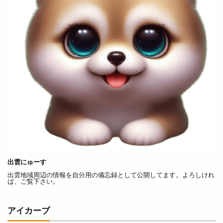
晩秋ひかわ野工芸まつり
晴レナマルシェ
晴レナルポ
暖だんマルシェ
暖愛笑
月曜日のカレー会
有料
有料化
有限会社イタケン
有限会社長岡屋
服装
朔のカンパーニュ
朝倉橋プレイス
朝市
木の実
木楽祭
木次
木綿街道
木綿街道クリスマスマーケット
本庄の小さなマルシェ
本店
本町
札幌
札幌ラーメン
朱鷺会館
東亜産業
東京
東京から出雲大社
東京まぜそば麺屋まつり
出雲にゅーす
東京分祠
東伯店
東出雲
出雲地域周辺の情報を自分用の備忘録として公開してます。よろしけれ
ば、ご覧下さい。
東部ぶどう集荷所
東部高等技術校
松江
松江GENKI夜市
松江GENKI夜市プラス
アイカーブ
松江YEG
松江YEGマルシェ
松江かにいち