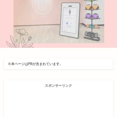
井山屋製菓
交通系
京店カラコロ広場
人形のはなふさ
人気
人生ゲーム
今井書店
今井書店出雲店
今在家
今市
今市町
今市町北本町
今市町新町
今市６号線
今日
仕出し弁当
他行
他金融機関
代官町
令和4年
伊勢宮
伊太利屋
休業
伝承館
住まいのまつり
※本ページはPRが含まれています。
佐々木美玲
佐藤内科
佐藤拓司
佐藤栞里
佐藤道場
佐野農園
体験教室
何市
何県
併川
使い方
使えるお店
例祭
スポンサーリンク
俵まんじゅう
俺たちメダカ族
倉吉すいか
個室
個室de焼き鳥 こさと
値段
健菜厨房
備蓄米
像
元祖ステーキ重専門店
入南
全国うまいもの博