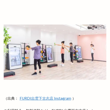
城跡ハイキング
堀川遊覧船
堀江薬局
場所
塊根植物
塩冶
塩冶店
塩冶有原
塩冶有原町
塩冶町
塩冶神前
塩名人
塩名人 出雲店
塩名人 本店
境港
壱香庵
夏まつり
夏夜祭
夏祭り
夕やけこやけ
夕刻篝火舞
夕日
多伎いちじくフェア
多伎キララまつり
多伎ジャズ
多伎町
夜行バス
夜間診療所
夢みなとタワー
大しめ縄
大なほらい
大即売会
大吉
大土地神楽
大型店舗
大塚
大塚店
大学三大駅伝
大山ブロッコリー
大年神社
大東七夕まつり
（出典：
FURDI出雲下古志店 Instagram
）
大根島
大根島ぼたん祭
大根島ワンONE祭り
大津店
大津新崎
大津新崎町
大津朝倉