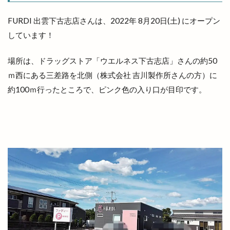
北栄町
北海道
北神立店
FURDI 出雲下古志店さんは、2022年 8月20日(土) にオープン
北陽ミートセンター
医大
医大通り
しています！
十五屋
十割そば塩名人
十割蕎麦 塩名人
場所は、ドラッグストア「ウエルネス下古志店」さんの約50
千家尊福
半夏
半夏まつり
半額倉庫
ｍ西にある三差路を北側（株式会社 吉川製作所さんの方）に
半額倉庫あそViVA店
半額専門店
南口
約100ｍ行ったところで、ピンク色の入り口が目印です。
南天神コインランドリー
印
原宿ピクニック
原鹿の旧豪農屋敷
参拝
口コミ
口福堂
古代
古代出雲大社
古代出雲歴史博物館
古例渡御式
古古米
古川製パン店
古志夏祭り
古志氏
古志町の歴史
古志遺跡群
古民家
古民家レストラン
古着
古着屋ミックステープ
台湾かき氷
台湾料理
合銀
合鍵
吉兆館
吉岡隆徳記念
名所
名越弥七朗