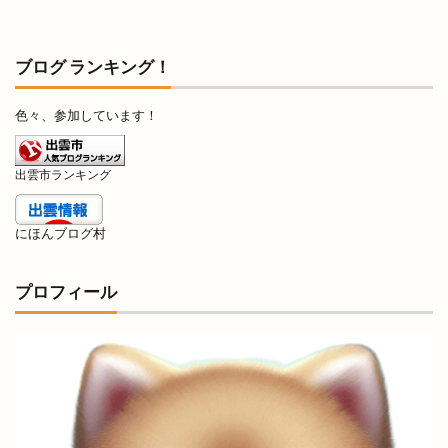
日曜劇場
日替り弁当
日本グランプリシリーズ
日本ラーメン科学研究所
ブログ ランキング！
日本女子ソフトボール１部リーグ
日本海テレビ
色々、参加しています！
日本海テレビアプリ
日本海直送
日本海貿易株式会社
日産サティオ島根
日真
出雲市ランキング
旧JA平田中央支店
旧大社駅
旧東小学校
旧高松村
旨の御鉢
早特14
早特21
にほんブログ村
早特7
旬彩IZAKAYA
旬彩酒房
旬菜
旬魚旬彩わや
旭IC
明日
明治書店斐川店
プロフィール
明治神宮
昔ながら
星のリゾート
星空のレストラン
星空ガーデン
星花ヨガスタジオ
春
春のまちあるき
春のフラワーフェスタ
春の感謝祭
春の青空市
春物
春祭り
昼飲み
時刻表
時間