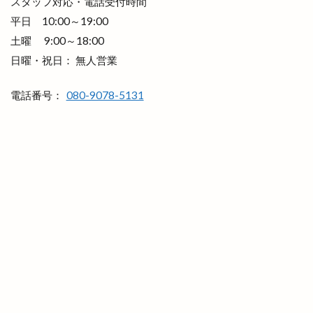
スタッフ対応・電話受付時間
小島よしおの食べてもりもりハッピー教室
平日 10:00～19:00
小顔エステ
小麦家 Gabutto
小麦家がぶっと
土曜 9:00～18:00
日曜・祝日： 無人営業
尾道ラーメン
居酒屋
屋台
屋台村
山さ紀
山と酒
山のうえの学校マルシェ
電話番号：
080-9078-5131
山内健司
山城めぐり
山太
山陰
山陰いいものマルシェ
山陰エンタメ運動会
山陰モビリティパーク
山陰中央テレビ
山陰中央新報
山陰中央新報社
山陰合同銀行
山陰合同銀行本店
山陰居酒屋
山陰道
山陰道開通記念イベントinキララ
岡清木芸
岩がき
島のドッグラン
島根
島根 gotoイート
島根deマルシェ
島根スサノオマジック
島根ビール
島根ワイナリー
島根中央信用金庫
島根出雲店