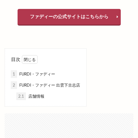
出雲の國のソフトクリーム
出雲の地名
ファディーの公式サイトはこちらから
出雲の城跡
出雲の新酒祭
出雲の旅
出雲の日
出雲の歴史
出雲の舞
出雲ふるさと応援マルシェ
出雲アート＆オーガニックフェス
出雲ウィーク
出雲グランピング
出雲ケーブルビジョン
目次
出雲ショッピング
出雲センター
1
FURDI・ファディー
出雲タイ古式ボディケア
出雲テラス
2
FURDI・ファディー 出雲下古志店
出雲ドーム
出雲ドーム2000人の吹奏楽
出雲ドームdeスポーツ＆健康フェスティバル
2.1
店舗情報
出雲ドームかみあり吹奏楽フェスタ2023
出雲ナイトマルシェ
出雲バル
出雲ビアフェス
出雲プロジェクト
出雲プロジェクト 2期
出雲ミライト
出雲ロイヤルホテル