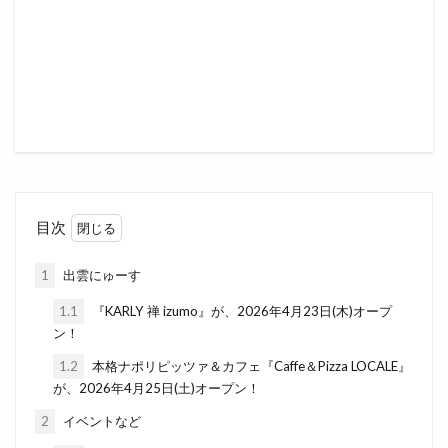
鳥周
鳶ヶ巣城
鳶巣コミュニティセンター
鳶巣コミュニティーセンター
鷺浦
鷺浦湾
麦穂
麺処 ぐり虎
麺処わや
麺家
麺家 八兵衛 BETTAKU
麺家ひばり
麺家八兵衛BETTAKU
麺屋
麺屋 ハレの日
麺屋おくに
麻婆豆腐
鼕行列
龍蛇神
＆（アンド）
２期工事
８
Ｃラウンジ
目次
ＨＯＫ
ＪＡしまね
ＪＲ西日本
1
出雲にゅーす
ＪＳＳ出雲
ＪＵＭＢＯ ＭＡＸ
ＬＰＣグループ
ＬＰＣ松江レイクサイド
1.1
『KARLY 禅 izumo』が、2026年4月23日(木)オープ
ン！
ＮＨＫ
ＲＡＳＯＩ
ＴＢＳドラマ
1.2
本格ナポリピッツァ＆カフェ『Caffe＆Pizza LOCALE』
が、2026年4月25日(土)オープン！
検索
2
イベントなど