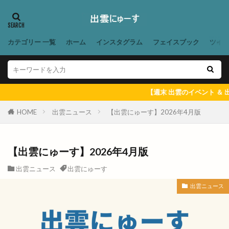
金賞
釣具
鉄っぽ家
鉄板イタリアン
鉄板焼
鉄板焼藤増
鉄板皿
銀座
カテゴリー 一覧
ホーム
インスタグラム
フェイスブック
ツイ
銀行
鍋や中じい
鍋カレー
鍛冶屋と料理
鎌倉
鎌倉わらびもち
長さんラーメン
長久
長岡屋茂助
長崎ちゃんぽん
閉店
【週末 出雲のイベント ＆ 出雲にゅーす 一週間のまとめ記事】をこちら
閉館
開局70周年
開店
開店/閉店
開店閉店
開花予想
開館
防災食
HOME
出雲ニュース
【出雲にゅーす】2026年4月版
阿国の道
阿国塔
阿国寺
限定
隠れ家
隠れ家サロン
雑貨屋
雑貨店
【出雲にゅーす】2026年4月版
雲南
雲南EXPO
雲南市
出雲ニュース
出雲にゅーす
雲南市プレミアム商品券
雲州
出雲ニュース
雲州ひらたナイトマルシェ
雲州ひらた弁慶くじ
雲州メモリー
雲州平田
電子マネー
電話ボックス型
青空レストラン
靴