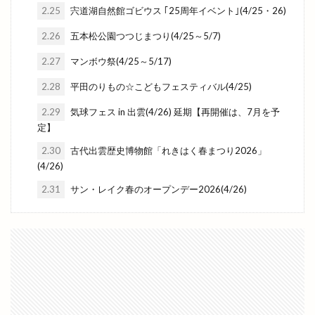
2.25
宍道湖自然館ゴビウス ｢25周年イベント｣(4/25・26)
2.26
五本松公園つつじまつり(4/25～5/7)
2.27
マンボウ祭(4/25～5/17)
2.28
平田のりもの☆こどもフェスティバル(4/25)
2.29
気球フェス in 出雲(4/26) 延期【再開催は、7月を予
定】
2.30
古代出雲歴史博物館「れきはく春まつり2026」
(4/26)
2.31
サン・レイク春のオープンデー2026(4/26)