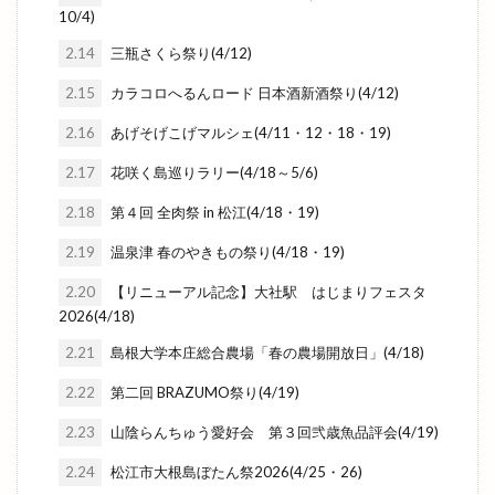
10/4)
2.14
三瓶さくら祭り(4/12)
2.15
カラコロへるんロード 日本酒新酒祭り(4/12)
2.16
あげそげこげマルシェ(4/11・12・18・19)
2.17
花咲く島巡りラリー(4/18～5/6)
2.18
第４回 全肉祭 in 松江(4/18・19)
2.19
温泉津 春のやきもの祭り(4/18・19)
2.20
【リニューアル記念】大社駅 はじまりフェスタ
2026(4/18)
2.21
島根大学本庄総合農場「春の農場開放日」(4/18)
2.22
第二回 BRAZUMO祭り(4/19)
2.23
山陰らんちゅう愛好会 第３回弐歳魚品評会(4/19)
2.24
松江市大根島ぼたん祭2026(4/25・26)