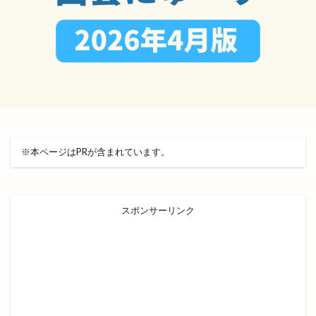
韓国クリスピーチキン
韓国料理
韓国本場の味
韓竈神社
須佐神社
風Time
風水薬膳
飛行機
飛鳥祭
食べ放題
食パン専門店
食堂いち
飯南
飲み屋
餃子
餃子の365日
餃子の雪松
餃子屋
餃子玉
餃子食堂マルケン
香具礼
香蘭
馬
馬と牛
駅ナカ
駅舎工事
駐車場
※本ページはPRが含まれています。
駕籠石庵
高岡
高岡町
高本彩花
高松ライジングサン
高松地区
高松店
スポンサーリンク
高校駅伝
高瀬川
高瀬川ひなながし
高瀬川灯ろう流し
高級
高級食パン専門店
鬼子母
鬼子母めだか
鬼春めだか
魔法の子育て講座
魚っぴー
鰐淵寺
鰻の成瀬
鳥さく
鳥取県
鳥取銀行