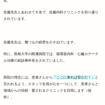
名。
パイの専門店
パイフーテンシンボウ
佐藤先生とあわせて６名で、佐藤内科クリニックを切り盛り
パチスロ専門店
パチンコ
されています。
パティスリーデュレ・セゾン
パティスリールノワール
パラオ
パラティッシ
パルメイト
パルメイト出雲
パワースポット
佐藤先生は、幾つもの経歴をかさねています。
パン
パンとスイーツのマルシェ
パンケーキ
パンフェス
パン在月
パン屋
パーク
特に、島根大学の附属病院では、循環器内科・心臓カテーテ
パーソナルジム
ヒダカキッチン
ヒナタバコ
ル治療の副診療科長をされていました。
ヒュッゲ
ビアへるん
ビアガーデン
ビアテラス
ビアテリアシーナ
ビアバイキング
医院の理念には、患者さんから
「ここに来れば安心だ！」
と
ビアパック
ビアフェス
ビアフェスタ
言われるよう、スタッフ全員が心を一つにして、患者さんと
ビアホール
ビジネスフェア
ビジネスホテル
地域からの信頼・愛されるクリニックを目指します（抜
ビストロ
ビストロ309
ビストロサンマルク
粋）。
ビッグシップ
ビッグハート出雲
ビッグボーイ