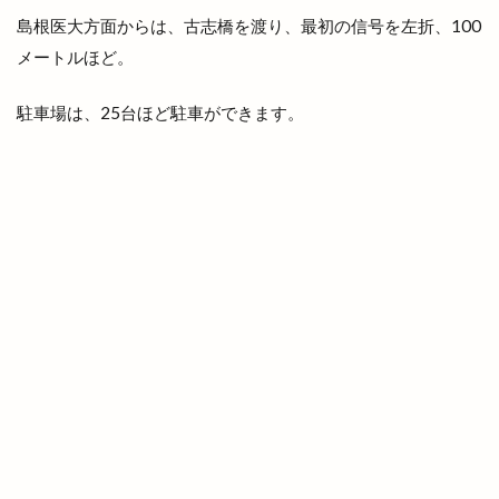
島根医大方面からは、古志橋を渡り、最初の信号を左折、100
ベッカライコンディトライヒダカ
ヘア
メートルほど。
ヘアカラー
ヘアカラーカフェ+今市店
ヘアサロン
ヘアーサロン
ヘラ
駐車場は、25台ほど駐車ができます。
ベトナム料理
ベビーカステラ
ベーカリー
ベーカリーBOC
ベーカリーたろきち
ペット
ペットと泊まれる宿
ペットクリニック
ペッパーランチ
ペルファイン
ホイアン食堂
ホック
ホットエアー
ホットエアー2
ホテル
ホテルリッチガーデン
ホテル一畑
ホビーオフ
ホルモン
ホームセンター
ボックスショップ出雲
ボードゲームスペース
ポケモンセンター
ポップアップストア
ポツンと一軒家
ポプラ
マイクロバブル
マクドナルト
マクドナルド
マック