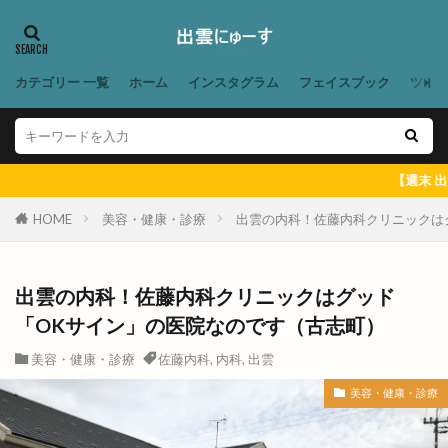
スタジオandマルシェ
スタジオマルシェ
スタバ
スタンダードプロダクツ
スタンド
カテゴリー 一覧
ホーム
インスタグラム
フェイスブック
ツイ
スタンプラリー
スターチス
スターバックス
ステラ
ストップ地球温暖化フェア
ストレッチヒーロー
スナゴダ
【週末 出雲のイベン
スナック出雲 in 神門通り
スノボ
スノボード
HOME
美容・健康・診療
出雲の内科！佐藤内科クリニックは
スパイスカレー
スパゲティハウスマッキー
スピリチュアルフェア
スポーツ庁
スマホ
スマートフォンケースストアゆめタウン出雲店
出雲の内科！佐藤内科クリニックはグッド
スヤキ屋
スラッシュ出雲
スリーピー
「OKサイン」の医院なのです（古志町）
スロット
スーパーマート
セカンド
美容・健康・診療
佐藤内科
,
内科
,
出雲
セブン
セブンイレブン
セブンスダイス
美容・健康・診療
セリア
セリア出雲渡橋店
セルフ
セルフ脱毛
セレクション
セレクトショップ