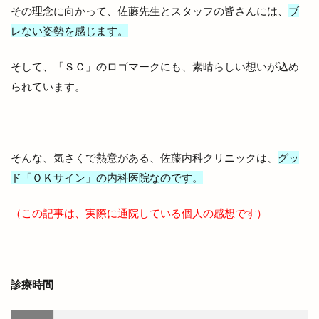
その理念に向かって、佐藤先生とスタッフの皆さんには、
ブ
ビバ
ビレッジ
ビートル バーガー
レない姿勢を感じます。
ビーフコロッケ
ビーマイル
ビームス
ビームス ジャパン
ビームスジャパン出雲
そして、「ＳＣ」のロゴマークにも、素晴らしい想いが込め
られています。
ビール
ピアーチェ
ピクニック
ピクニックゆめタウン出雲店
ピザ
ピザハット
ファッションセンター
ファディー
ファミマ
ファミリーバル
ファミリーマート
そんな、気さくで熱意がある、佐藤内科クリニックは、
グッ
ド「ＯＫサイン」の内科医院なのです。
ファミリーマート平田西店
ファミリーマート雲州平田駅東店
ファンケル
（この記事は、実際に通院している個人の感想です）
ファンミーティング
フィンランド
フィンランドサウナ
フィンランドサウナフェス
フウタイム
フェス
フェスタ・ルーチェ
診療時間
フェスティバル
フォーク酒場
フジテレビ
フライングキッズ
フランス料理店
フリマ