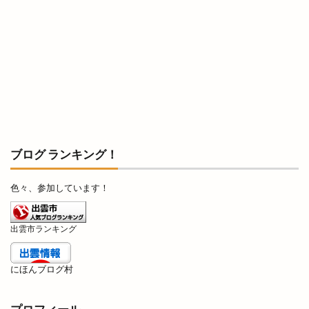
リニューアル
リニューアルオープン
リノ
リユース
リラクゼーションサロン
リンガーハット
リンパマッサージ
リンリン
ルバーブ
ルミナ
レイカズンアウトレット
レウナ
レガーレ
レクレーション
レストラン
レストラン至誠
レトロな自動販売機
レンタカー
ブログ ランキング！
レンタルショップ
レンタルスペース
色々、参加しています！
レンタルボックス
ロワンテ
ローカリズム
ローストチキン専門店
ローズガーデン松江
出雲市ランキング
ローソン
ローソン 島大通店
ローリエ
ワイン
ワッフル
ワンONE祭り
にほんブログ村
ワンダフルフェスティバル
ワンフー
ワークマン女子
ワールドキッチン
ヴィオラス