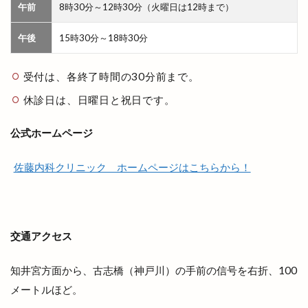
午前
8時30分～12時30分（火曜日は12時まで）
フリースクール
フリースペース
午後
15時30分～18時30分
フリーマケット
フリーマーケット
フルーツサンドショップ
フレンチ
受付は、各終了時間の30分前まで。
フレンチレストラン
フーズマーケット
休診日は、日曜日と祝日です。
フーズマーケットホック
フーズマーケットホック平田店
フード
公式ホームページ
フードコート
ブックオフ
ブックオフ出雲店
佐藤内科クリニック ホームページはこちらから！
ブックカバー
ブラタモリ
ブラックフライデー
ブルワリー
ブルーカカオ
ブーランジェリーミケ
プチカラチャム
交通アクセス
プラタナスホール
プラチナ
プラチナメダカ
プラネタリウム
プラント
プラント出雲店
知井宮方面から、古志橋（神戸川）の手前の信号を右折、100
プレギエーラジェラート
プレミアムチケット
メートルほど。
プレミアム商品券