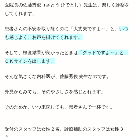
医院長の佐藤秀俊（さとう ひでとし）先生は、楽しく診察を
ネイチャーサロン
ネットスーパー
してくれます。
ハイパーフィット
ハイパーフィット24
ハイパーフィット24 東出雲店
ハイブリッド
患者さんの不安を取り除くのに「大丈夫ですよ～」と、
いつ
も感じよく、お声を掛けてくれます。
ハザードマップ
ハチナナハチ
ハッピーアワー
ハレパン出雲店
ハレルヤ
ハロウィンナイト
そして、検査結果が良かったときは
「グッドですよ～」と、
ハンドメイド
ハンドメイドマルシェ
ＯＫサインを出します。
ハンドメイド市
ハードオフ
ハードパン
そんな気さくな内科医が、佐藤秀俊 先生なのです。
ハーブ
バイキング
バス
バスまつり
バッテリー交換
バナナジュース
外見からみても、そのやさしさを感じとれます。
バナナマンのせっかくグルメ
バナナンマン
バラパン
バレンタイン
バンブー
そのためか、いつ来院しても、患者さんで一杯です。
バー ビートル
バースデイ 出雲店
バードジャズオーケストラ
バーニャカウダ
受付のスタッフは女性２名、診療補助のスタッフは女性３
バーベキュー
パイのお店 minorie』