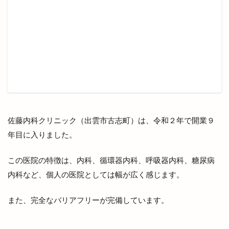
デパート
デマンド交通サービス
デリバリー
デート
トキ
トクトクきっぷ
トクバイ
トビ
トムＴＯＭファーム
トヨタレンタリース
トライアル
トランポリン
トリミング
トリ吉印のきいろいお店
トレース
トーアマート
トータルビューティーサロン
ドキュメント72時間
ドッグスパ
ドッグラン
佐藤内科クリニック（出雲市古志町）は、令和２年で開業９
ドッチボール
ドトールコーヒー
ドミノピザ
年目に入りました。
ドミノピザ出雲店
ドミノピザ松江島大店
この医院の特徴は、内科、循環器内科、呼吸器内科、糖尿病
ドラッグ
ドラマ
ドラム
ドンシュー
内科など、個人の医院としては幅が広く感じます。
ドーナッツ
ドーナツ
ドーム店
ナナイロイズ クレープ
ナマステインディア
また、完全なバリアフリーが完備しています。
ナンバ
ニューインテリア
ニューウェルシティ
ニューオーリンズ
ヌードルツアーズ