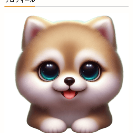
プロフィール
ヴィシル
ヴィラ
ヴィラフォーシーズンズ
ヴィラ出雲
ヴィヴァン
一時休業
一畑バス
一畑百貨店
一畑薬師
一畑電車
一畑電車謎解き
一畑電鉄
一福
一華
一蓮
一覧
万九千神社
三代目
三刀屋
三木整形外科ペインクリニック
三瓶山
三瓶山山開き
三瓶山東の原
三瓶観光リフト
上の宮
上塩冶
上津チャレンジフィールド
上田コールド
上直江
下り参道
下古志
下古志町
不定期
丑の日
世界フェアトレードデー
世界糖尿病デー
両三柳
中国四川料理
中央しんきん
中央通り
中日つぁん
中海ふれあい公園
中町商店街
中華
中華料理
中華料理店