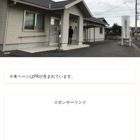
センチュリオンホテル出雲
ゼロワン
ソース
タカラトミー
タシロハク
タマステージ
タラート
タレント
タロット占い
ダイアナ
ダイエット
ダイオウイカ
ダイソー
ダイブバー
ダイレックス
チェルシーニューヨーク
チチカカ
チューリップ祭り
チョアチキン
※本ページはPRが含まれています。
チョアチキン大庭kamosu店
チョコザップ
チョコレート専門店
チョコレート工場
チラシ
ツインリーブスホテル
テイクアウト
スポンサーリンク
テイクアウト専門店
テガルデリバリー
テナント
テルサ
テレビ新広島
テントサウナ
ディスカウント
ディスカウントストア
ディーアンド
デコ