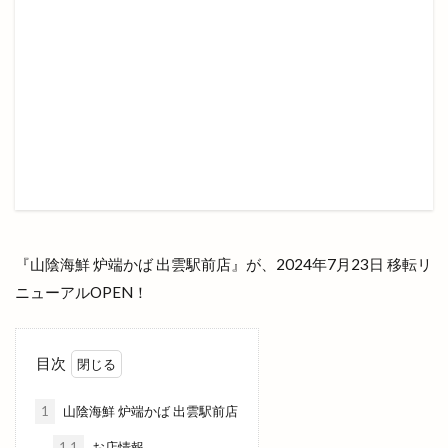
ヒュッゲ
ビアへるん
ビアガーデン
ビアテラス
ビアテリアシーナ
ビアバイキング
ビアパック
ビアフェス
ビアフェスタ
ビアホール
ビジネスフェア
ビジネスホテル
ビストロ
ビストロ309
ビストロサンマルク
ビッグシップ
ビッグハート出雲
ビッグボーイ
ビバ
ビレッジ
ビートル バーガー
ビーフコロッケ
ビーマイル
ビームス
ビームス ジャパン
ビームスジャパン出雲
『山陰海鮮 炉端かば 出雲駅前店』が、2024年7月23日 移転リ
ニューアルOPEN！
ビール
ピアーチェ
ピクニック
ピクニックゆめタウン出雲店
ピザ
ピザハット
ファッションセンター
ファディー
ファミマ
目次
ファミリーバル
ファミリーマート
1
山陰海鮮 炉端かば 出雲駅前店
ファミリーマート平田西店
1.1
お店情報