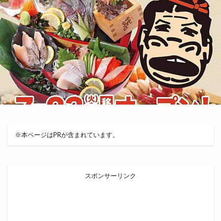
バッテリー交換
バナナジュース
バナナマンのせっかくグルメ
バナナンマン
バラパン
バレンタイン
バンブー
バー ビートル
バースデイ 出雲店
バードジャズオーケストラ
バーニャカウダ
バーベキュー
パイのお店 minorie』
パイの専門店
パイフーテンシンボウ
パチスロ専門店
パチンコ
パティスリーデュレ・セゾン
※本ページはPRが含まれています。
パティスリールノワール
パラオ
パラティッシ
パルメイト
パルメイト出雲
パワースポット
パン
パンとスイーツのマルシェ
パンケーキ
スポンサーリンク
パンフェス
パン在月
パン屋
パーク
パーソナルジム
ヒダカキッチン
ヒナタバコ