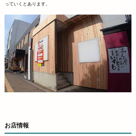
ランドセル
ランプ
ラン活
ラ・セゾン
っていくとあります。
ラーメン
ラーメン居酒屋
ラーメン屋あぐ梨
ラーメン篠寛
ラーメン茶屋
ラー麺ずんどう屋
リズム
リズモ
リズモ出雲
リチウム
リッチガーデン
リトミックミニ体験会
リトミック教室
リトルアリス
リニューア
リニューアル
リニューアルオープン
リノ
リユース
リラクゼーションサロン
リンガーハット
リンパマッサージ
リンリン
ルバーブ
ルミナ
レイカズンアウトレット
レウナ
レガーレ
レクレーション
レストラン
レストラン至誠
レトロな自動販売機
レンタカー
お店情報
レンタルショップ
レンタルスペース