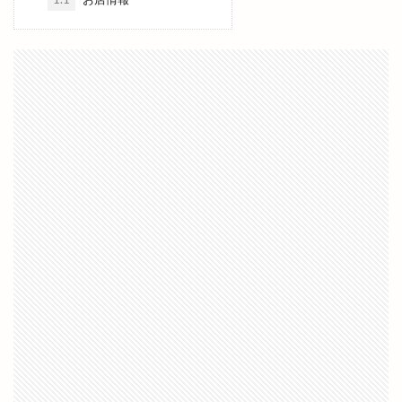
ファミリーマート雲州平田駅東店
ファンケル
ファンミーティング
フィンランド
フィンランドサウナ
フィンランドサウナフェス
フウタイム
フェス
フェスタ・ルーチェ
フェスティバル
フォーク酒場
フジテレビ
フライングキッズ
フランス料理店
フリマ
フリースクール
フリースペース
フリーマケット
フリーマーケット
フルーツサンドショップ
フレンチ
フレンチレストラン
フーズマーケット
フーズマーケットホック
フーズマーケットホック平田店
フード
フードコート
ブックオフ
ブックオフ出雲店
ブックカバー
ブラタモリ
ブラックフライデー