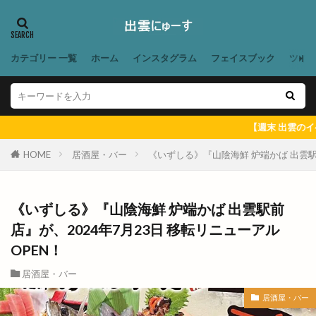
ドミノピザ出雲店
ドミノピザ松江島大店
ドラッグ
ドラマ
ドラム
ドンシュー
ドーナッツ
ドーナツ
ドーム店
カテゴリー 一覧
ホーム
インスタグラム
フェイスブック
ツイ
ナナイロイズ クレープ
ナマステインディア
ナンバ
ニューインテリア
ニューウェルシティ
ニューオーリンズ
ヌードルツアーズ
【週末 出雲のイベント ＆ 出
ネイチャーサロン
ネットスーパー
HOME
居酒屋・バー
《いずしる》『山陰海鮮 炉端かば 出雲駅
ハイパーフィット
ハイパーフィット24
ハイパーフィット24 東出雲店
ハイブリッド
ハザードマップ
ハチナナハチ
ハッピーアワー
《いずしる》『山陰海鮮 炉端かば 出雲駅前
店』が、2024年7月23日 移転リニューアル
ハレパン出雲店
ハレルヤ
ハロウィンナイト
OPEN！
ハンドメイド
ハンドメイドマルシェ
ハンドメイド市
ハードオフ
ハードパン
居酒屋・バー
ハーブ
バイキング
バス
バスまつり
居酒屋・バー