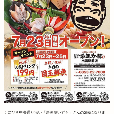
ホテル
ホテルリッチガーデン
ホテル一畑
ホビーオフ
ホルモン
ホームセンター
ボックスショップ出雲
ボードゲームスペース
ポケモンセンター
ポップアップストア
ポツンと一軒家
ポプラ
マイクロバブル
マクドナルト
マクドナルド
マック
マックスバリュ
マックスバリュ今市店
マックデリバリー
ママの店
ママカラマルシェ
マラソン
マリンアスレチック
マリンポリス
マルエフガーデン
マルクス
マルシェ
マルマン
マンモス 出雲店
マーケット
ミシュランプレート
ミニクリスマスマーケット
ミニライブ
ミュージカル
ミートショップきたがき
ムラサキスポーツ
くにびき中央通り沿い「居酒屋いずも」さんの2階になりま