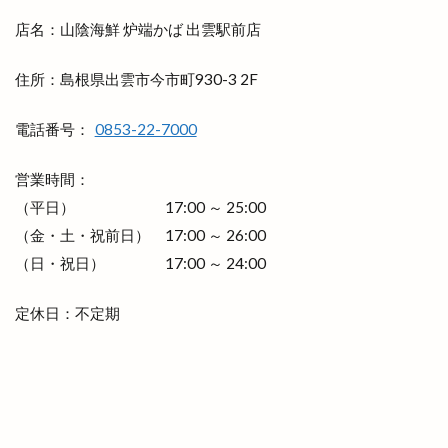
レンタルボックス
ロワンテ
ローカリズム
店名：山陰海鮮 炉端かば 出雲駅前店
ローストチキン専門店
ローズガーデン松江
ローソン
ローソン 島大通店
ローリエ
住所：島根県出雲市今市町930-3 2F
ワイン
ワッフル
ワンONE祭り
電話番号：
0853-22-7000
ワンダフルフェスティバル
ワンフー
ワークマン女子
ワールドキッチン
ヴィオラス
営業時間：
ヴィシル
ヴィラ
ヴィラフォーシーズンズ
（平日） 17:00 ～ 25:00
ヴィラ出雲
ヴィヴァン
一時休業
（金・土・祝前日） 17:00 ～ 26:00
一畑バス
一畑百貨店
一畑薬師
一畑電車
（日・祝日） 17:00 ～ 24:00
一畑電車謎解き
一畑電鉄
一福
一華
定休日：不定期
一蓮
一覧
万九千神社
三代目
三刀屋
三木整形外科ペインクリニック
三瓶山
三瓶山山開き
三瓶山東の原
三瓶観光リフト
上の宮
上塩冶
上津チャレンジフィールド