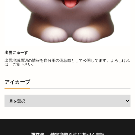
出雲国風土記
出雲塩冶原店
出雲塩冶店
出雲多伎ブルワリー
出雲大塚店
出雲大社
出雲大社1月
出雲大社2月
出雲大社5月
出雲大社ブルーライトアップ
出雲大社前駅
出雲大社神門通り店
出雲小山店
出雲市
出雲市 歴史
出雲市の歴史
出雲市中心商店街
出雲にゅーす
出雲市今市町
出雲市体育館
出雲市古志町
出雲地域周辺の情報を自分用の備忘録として公開してます。よろしけれ
ば、ご覧下さい。
出雲市商工団体協議会
出雲市四絡
出雲市塩冶
出雲市塩冶町
出雲市大塚町
出雲市大津町
アイカーブ
出雲市大社町
出雲市天神
出雲市天神町
出雲市姫原
出雲市小山町
出雲市小川町
出雲市平田町
出雲市役所だんだん広場
出雲市役所南側
出雲市斐川町
出雲市新町
出雲市東林木町
出雲市民会館
出雲市江田町
運営者
特定商取引法に基づく表記