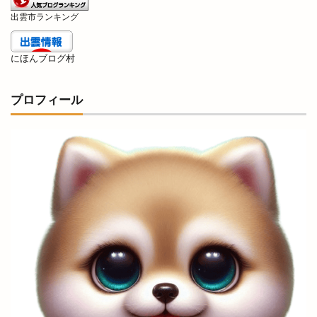
出雲アート＆オーガニックフェス
出雲ウィーク
出雲市ランキング
出雲グランピング
出雲ケーブルビジョン
出雲ショッピング
出雲センター
にほんブログ村
出雲タイ古式ボディケア
出雲テラス
出雲ドーム
出雲ドーム2000人の吹奏楽
プロフィール
出雲ドームdeスポーツ＆健康フェスティバル
出雲ドームかみあり吹奏楽フェスタ2023
出雲ナイトマルシェ
出雲バル
出雲ビアフェス
出雲プロジェクト
出雲プロジェクト 2期
出雲ミライト
出雲ロイヤルホテル
出雲上塩冶店
出雲丼丸
出雲健康公園
出雲全日本大学選抜駅伝競走
出雲北店
出雲南店
出雲商工会
出雲商工会議所
出雲商工会議所青年部
出雲商工会館
出雲商業