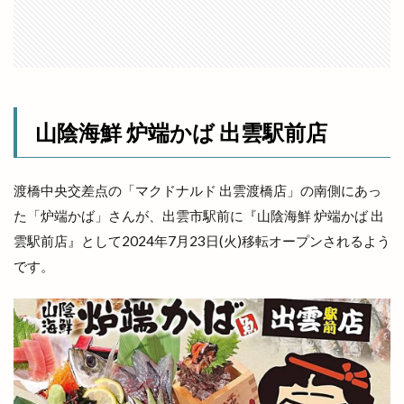
ブルワリー
ブルーカカオ
ブーランジェリーミケ
プチカラチャム
プラタナスホール
プラチナ
プラチナメダカ
プラネタリウム
プラント
プラント出雲店
プレギエーラジェラート
プレミアムチケット
山陰海鮮 炉端かば 出雲駅前店
プレミアム商品券
ベッカライコンディトライヒダカ
ヘア
渡橋中央交差点の「マクドナルド 出雲渡橋店」の南側にあっ
ヘアカラー
ヘアカラーカフェ+今市店
た「炉端かば」さんが、出雲市駅前に『山陰海鮮 炉端かば 出
ヘアサロン
ヘアーサロン
ヘラ
雲駅前店』として2024年7月23日(火)移転オープンされるよう
ベトナム料理
ベビーカステラ
ベーカリー
です。
ベーカリーBOC
ベーカリーたろきち
ペット
ペットと泊まれる宿
ペットクリニック
ペッパーランチ
ペルファイン
ホイアン食堂
ホック
ホットエアー
ホットエアー2