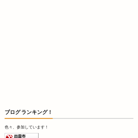
冷凍
冷凍まんじゅう
冷凍自動販売機
冷凍餃子
凡蔵
凸
出前
出前館
出商デパート
出張所
出福
出西
出西窯
出雲
出雲MUSIC＆MARCHE
出雲ZUMBA®フェス
出雲あんこ旅
出雲うどん
出雲ぜんざい本舗
出雲そば
出雲そばと美食の旅
出雲そばまつり
出雲そば旅
出雲だんだんとまとアリーナ
出雲だんだん広場
出雲だんだん祭り
出雲にゅーす
出雲の加田屋
出雲の國のソフトクリーム
出雲の地名
出雲の城跡
出雲の新酒祭
出雲の旅
ブログ ランキング！
出雲の日
出雲の歴史
出雲の舞
色々、参加しています！
出雲ふるさと応援マルシェ