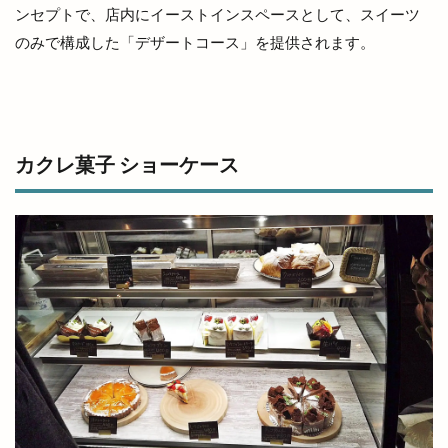
斐伊川
斐伊川河川敷
斐川
ンセプトで、店内にイーストインスペースとして、スイーツ
のみで構成した「デザートコース」を提供されます。
斐川そばまつり
斐川だんだんよさこい祭
斐川のひまわり畑
斐川オープンガーデン
斐川バラのオープンガーデン
斐川倉庫
斐川公園
斐川店
斐川町
カクレ菓子 ショーケース
斐川町商工まつり
斐川町富村
斐川町沖洲
斐川町直江
斐川町荘原
斐川町菜の花畑
斐川西店
料金
新オープン
新幹線
新幹線ラーメン
新庁舎
新店舗
新茶まつり
新規オープン
旅館
日テレ
日御碕
日御碕で過ごす特別な休日
日御碕灯台
日曜劇場
日替り弁当
日本グランプリシリーズ
日本ラーメン科学研究所
日本女子ソフトボール１部リーグ
日本海テレビ