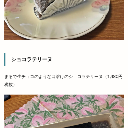
松江フォーゲルパーク
松江ヨアカリ
松江ヨアカリin宍道
松江乃木店
松江商工会議所青年部
松江地ビール
松江城
松江城大茶会
松江学園通り店
松江市
松江市役所新庁舎
松江店
松江東津田
松江水燈路
松江水郷祭
松江白潟本町
松江祭
松江観光協会
松江駅
枝大津
ショコラテリーヌ
枝大津町
栗寅
株式会社
株式会社 ナガタ
株式会社 尊
まるで生チョコのような口溶けのショコラテリーヌ（1,480円
税抜）
株式会社 カガヤキ
株式会社ふたば
株式会社福島造園
桃源
桃源郷
桜
桜まつり
梟の城
森星
森英恵
椅子も大社前駅
極実すいか
極真会館
極真空手
楽しいうれしい運動プロジェクト