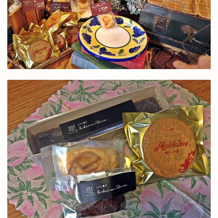
温泉津温泉
温泉津温泉夏まつり
湊山公園
湖上花火大会
湖畔の温泉宿くにびき
湖遊館
湖陵
湖陵どんとこい祭
湖陵どんとこい祭り
湖陵ミニ夏祭り
湖陵温泉
湯の川温泉
満月の仮装リフト
満開
滝
漁人
潜在能力テスト
濱家隆一
灯めぐり
灯台
灯台FES日御碕
灯台フェス日御碕2024
灯台ワールドサミット
炉端かば
炉端焼き
炙り牛タン万
炭火焼鳥
無人販売
無人販売所
無印良品
無料
無自性館
焼きそば
焼きそば専門店
焼きたて名人
焼きたて名人 パン屋さん
焼きたて名人パン屋さん
焼き芋自販機
焼き菓子
焼き鳥
焼肉
焼肉と居酒屋
焼肉ビアムーン
焼肉店