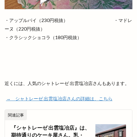
焼肉百式
焼肉酒場れもん
焼肉食べ放題
牛
牛たん
特別
特売
猪目港
・アップルパイ（230円税抜） ・マドレ
献上そば羽根屋
玉木園芸
玉湯
ーヌ（220円税抜）
玉湯体育館
玉造の小さなマルシェ
玉造温泉
・クラシックショコラ（180円税抜）
玉造温泉夏まつり
王福
珈琲店蒼
理容
理容室
琴引
琴引フォレストパーク
甘味処鎌倉
生
生ドーナツ
生徒数
生涯スポーツ
生餃子おちょぼさん
生餃子専門店
産直会
甲子園
近くには、人気のシャトレーゼ 出雲塩冶店さんもあります。
甲賀米粉たい焼き
申し込み
男性専用
→ シャトレーゼ 出雲塩冶店さんの詳細は、こちら
町の台所
町カレー
界
界 出雲
番号
痩せない
白
白兎
白枝
関連記事
白枝店
白枝町
白洗舎
白潟天満宮
『シャトレーゼ 出雲塩冶店』は、
白虎点心房
白鳥
盆夜祭
盆踊り
期待通りのケーキ屋さん。乳・