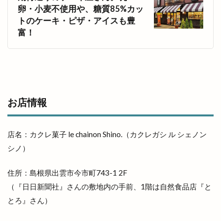
益田市
直会
直江
直販所
卵・小麦不使用や、糖質85%カッ
トのケーキ・ピザ・アイスも豊
県立浜山球場
県道
真名井
真名井の清水
富！
真幸ヶ丘
真幸ヶ丘公園
真幸ヶ丘公園夏まつり
矢尾
矢野
知井宮
知井宮のベーカリー
知井宮店
知足亭
石けん
石橋呉服店
石窯ピザ
石見海浜公園
石見銀山
砂
祇園祭
祈穀祭
神々の国出雲
神伝
お店情報
神在月
神在月IZUMO
神在祭
神戸川
神楽奉納
神楽殿
神様
店名：カクレ菓子 le chainon Shino.（カクレガシ ル シェノン
神様の海岸清掃活動
神水
神立中華 王福
シノ）
神苑
神西
神西まつり
神西店
住所：島根県出雲市今市町743-1 2F
神西湖
神西湖花火大会
（『日日新聞社』さんの敷地内の手前、1階は自然食品店『と
神話の国出雲・日御碕のりものまつり
とろ』さん）
神話の國よさこい祭り
神議り
神門