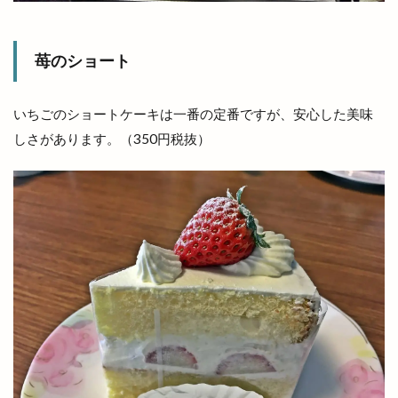
日本海テレビアプリ
日本海直送
日本海貿易株式会社
日産サティオ島根
日真
苺のショート
旧JA平田中央支店
旧大社駅
旧東小学校
旧高松村
旨の御鉢
早特14
早特21
いちごのショートケーキは一番の定番ですが、安心した美味
早特7
旬彩IZAKAYA
旬彩酒房
旬菜
しさがあります。（350円税抜）
旬魚旬彩わや
旭IC
明日
明治書店斐川店
明治神宮
昔ながら
星のリゾート
星空のレストラン
星空ガーデン
星花ヨガスタジオ
春
春のまちあるき
春のフラワーフェスタ
春の感謝祭
春の青空市
春物
春祭り
昼飲み
時刻表
時間
晩秋ひかわ野工芸まつり
晴レナマルシェ
晴レナルポ
暖だんマルシェ
暖愛笑
月曜日のカレー会
有料
有料化