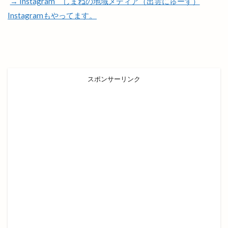
→ Instagram しまねの地域メディア（出雲にゅーす）
遊ぼうday
遊食俱楽部
運休
運行状況
Instagramもやってます。
道とん堀
道の駅本庄
道の駅秋鹿なぎさ公園
道路カメラ
避難所
郵送
郷土史
酒ゴリラ出雲店
酒サム
酒井
酒専門店SAM 出雲店
酒持田蔵
酒石橋
スポンサーリンク
醗酵文化研究所
醸造所
重さ
重要文化財
野見宿禰
野見宿禰神社
金しゃり
金刀比羅
金子貴俊
金絲雀
金融機関
金賞
釣具
鉄っぽ家
鉄板イタリアン
鉄板焼
鉄板焼藤増
鉄板皿
銀座
銀行
鍋や中じい
鍋カレー
鍛冶屋と料理
鎌倉
鎌倉わらびもち
長さんラーメン
長久
長岡屋茂助
長崎ちゃんぽん
閉店
閉館
開局70周年
開店
開店/閉店