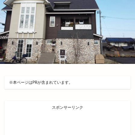
塩名人
塩名人 出雲店
塩名人 本店
境港
壱香庵
夏まつり
夏夜祭
夏祭り
夕やけこやけ
夕刻篝火舞
夕日
多伎いちじくフェア
多伎キララまつり
多伎ジャズ
多伎町
夜行バス
夜間診療所
夢みなとタワー
大しめ縄
大なほらい
大即売会
大吉
大土地神楽
大型店舗
大塚
大塚店
大学三大駅伝
大山ブロッコリー
大年神社
大東七夕まつり
※本ページはPRが含まれています。
大根島
大根島ぼたん祭
大根島ワンONE祭り
大津店
大津新崎
大津新崎町
大津朝倉
スポンサーリンク
大田
大田丼丸
大田市
大田市駅
大田店
大田支店
大田町
大社
大社ご縁広場
大社の紅うさぎ