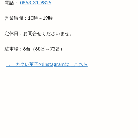
電話：
0853-31-9825
神門縁日
神門通り
神門通りポケットパーク
神門通り店
神門郡家
福のフルーツサンド
営業時間：10時～19時
福の唐揚げ
福の酒場
福乃和
福吉
福杓子祭
福神祭
福袋
秋の味覚市
定休日：お問合せくださいませ。
秋冬物
移転
種類
稲佐の浜
稲岡
駐車場：6台（68番～73番）
空飛ぶブタ野郎
窓口
笑いヨガ
笑い文字
笑ってコラえて
笑笑
筋膜リリース
→ カクレ菓子のInstagramは、こちら
箸の日
節分祭
築地松
篠寛
米
米子
米子コンベンションセンター
米子天満屋
米子市
米子桜まつり
米子産業体育館
米麹
精霊流し
糸賀ふとん店
紀伊國屋書店
紅うさぎ
紅葉
紫陽彩
結ぶ
結婚式
網焼酒家
綿屋彦左衛門
総菜
縁
縁むすび
縁引寄祭
縁結び