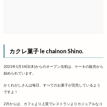
幸
店名変更
店舗改装
店舗統廃合
店頭販売
建替工事
弁当
弁慶くじ
当選番号
彼岸市
後藤商店
御朱印帳
復活
恋する日御碕イルミネーション
恵季
恵方巻
恵曇集会所
恵比寿
惣菜
惣菜コーナー
意味
愛宕山公園
感謝祭
成人式
戦国時代
所ジョージ
所原
カクレ菓子 le chainon Shino.
扇町
手ごねパン教室
手ぶらdeピクニック
手まり
手当
手数料
拉麺かもす
2021年1月14日(木)からのオープン当初は、ケーキの販売から
拉麺屋 神楽
持ち帰り専門店
振込
始められています。
振込手数料
授与品
掛け替え
推し
かくれがしさんは毎日、すべてのお菓子が完売しているよう
握手
撮影会
支店
支那そば 来来
ですよ！
改修
改良めだか
改装
改装工事
整体
整骨院
文吉うどん
文吉たまき
2月からは、カフェより上質でレストランよりカジュアルなコ