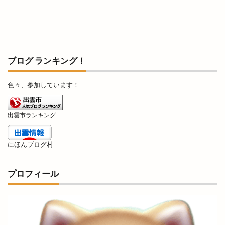
馬と牛
駅ナカ
駅舎工事
駐車場
駕籠石庵
高岡
高岡町
高本彩花
高松ライジングサン
高松地区
高松店
高校駅伝
高瀬川
高瀬川ひなながし
ブログ ランキング！
高瀬川灯ろう流し
高級
高級食パン専門店
鬼子母
鬼子母めだか
鬼春めだか
色々、参加しています！
魔法の子育て講座
魚っぴー
鰐淵寺
出雲市ランキング
鰻の成瀬
鳥さく
鳥取県
鳥取銀行
鳥周
鳶ヶ巣城
鳶巣コミュニティセンター
にほんブログ村
鳶巣コミュニティーセンター
鷺浦
鷺浦湾
麦穂
麺処 ぐり虎
麺処わや
麺家
プロフィール
麺家 八兵衛 BETTAKU
麺家ひばり
麺家八兵衛BETTAKU
麺屋
麺屋 ハレの日
麺屋おくに
麻婆豆腐
鼕行列
龍蛇神