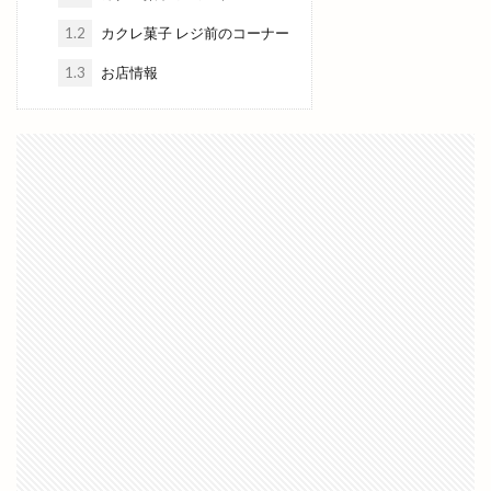
島根県立中央病院
島根県立大学
1.2
カクレ菓子 レジ前のコーナー
島根県立大学短期大学部
島根県立東部高等技術校
1.3
お店情報
島根県自動車整備振興会
島根県道路カメラ
島根県高校野球
島根県高校駅伝
島根県高等学校駅伝競走大会
島根銀行
川津
川津店
川跡
川跡店
工事
工房
巨大海上
巾着袋
市の窓口業務
市の花
師走
平和ぞば
平均年収ランキング
平田
平田まちあそび
平田まつり
平田ショッピングセンター
平田ショッピングセンター ＶｉＶＡ
平田ショッピングセンターViVA
平田商店会
平田店
平田支店
平田文化館
平田町
年の瀬パル
年末市
年末年始
年賀状