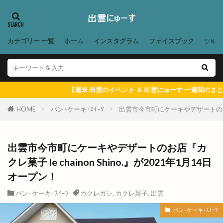
和田珍味
和鋼博物館
和風スナック
和食居酒屋
和食料理屋
唐崎商店
唐川
唐揚げ専門店
唐楽
唯一無二
商店
カテゴリー 一覧
ホーム
インスタグラム
フェイスブック
ツイ
善ちゃんラーメン
喜多縁
喫茶福乃珈琲
喰神
営業日
営業時間
四季荘
四絡の由来
回遊館
回遊館 出雲
週末 出雲のイベント ＆ 出雲にゅーす 一週間のまとめ記事】をこちらから確
国引き神話
国道431
国道9号線
HOME
パン･ケーキ･ｽｲｰﾂ
出雲市今市町にケーキやデザートのお店『カ
国際空手道連盟
土曜夜市
地ビール
地元民
地名の由来
地域の歴史
出雲市今市町にケーキやデザートのお店『カ
地域展示パネル
地爪ケアクリニックサロン
クレ菓子 le chainon Shino.』が2021年1月14日
坂の下の小さなお店
坂根屋
坦々麺
オープン！
城跡ハイキング
堀川遊覧船
堀江薬局
パン･ケーキ･ｽｲｰﾂ
カクレガシ
,
カクレ菓子
,
出雲
場所
塊根植物
塩冶
塩冶店
パン･ケーキ･ｽｲｰﾂ
塩冶有原
塩冶有原町
塩冶町
塩冶神前