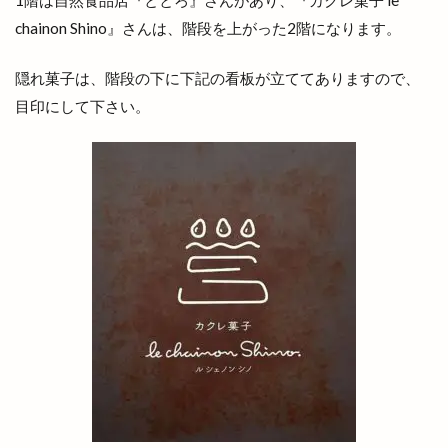
子育て
学園店
宅配すし
宅配専門
chainon Shino』さんは、階段を上がった2階になります。
宇迦橋
安分亭
安来
安来市
安来市安来町
安来節演芸館
完全予約制
隠れ菓子は、階段の下に下記の看板が立ててありますので、
目印にして下さい。
宍道
宍道IC
宍道ふるさと森林公園
宍道公民館
宍道湖
宍道湖しじみ館
宍道湖自然館ゴビウス
宍道町
定額制セルフエステ
定食屋
宮川大輔
宮脇書店
家具
家族旅行
家族葬ホール
宿泊
寝台特急
寿司
専門店
小さな
小さなラーメン屋
小さな結婚式
小学校
小学生
小山
小山店
小島よしお
小島よしおの食べてもりもりハッピー教室
小顔エステ
小麦家 Gabutto
小麦家がぶっと
尾道ラーメン
居酒屋
屋台
屋台村