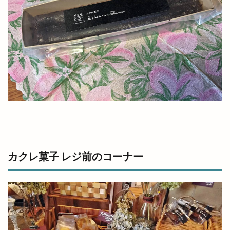
楽市カルビ
横浜家系ラーメン吉岡家
横田ふんわり市場
横田蔵市
歌舞伎の創始者
歌舞伎の始祖
歌舞伎踊り
正門
武内神社
武志山荘
歳末大抽選会
歴博
段ボールクラフト
毎月第1日曜
毛利元就
氏神様
気まぐれな
気学的人生設計
水族館
水木しげるロード
氷川神社
永瀬石油
沖野上
沖野上ブルー
注連縄
浜山公園野球場
浜山公園陸上競技場
浜山店
浜田
浜田道
浜町
浴衣バル
海外
カクレ菓子 レジ前のコーナー
海奴
海岸清掃
海水浴場
海神
海辺のコンサート
海都
海開き
海鮮BBQ
海鮮かんかん焼
海鮮丼
深澤辰哉
混雑
混雑状況
渋谷
渡橋
渡橋町
温泉