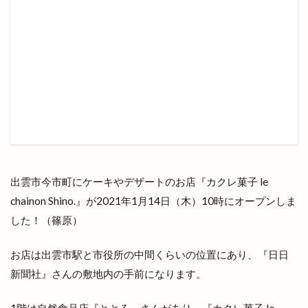
大社はまゆうマラソン
大社出張所
大社地区農業まつり
大社店
大社支店
大社浜山店
大社町
大社築港
大社線
大社門前ラボ
大社駅はじまりフェスタ
大祭
大祭礼
大衆酒場
大衆鉄板酒場
大阪
大阪の味
大阪ホルモン艶
天ぷら
天串ラーメン
天井川
天心
天満宮
天満屋
天然うなぎ
天然塩ラーメン
出雲市今市町にケーキやデザートのお店『カクレ菓子 le
天然酵母
天然酵母のパンやさん
天神
chainon Shino.』が2021年1月14日（木）10時にオープンしま
天神さん夏祭り
天神寿司
天神町
天麩羅
した！（篠原）
奉納山
奉納山公園
奥出雲そば処一福
奥出雲町
奥医院
女子旅
女性専用
お店は出雲市駅と市役所の中間くらいの位置にあり、『日日
女性限定
奴
好きです一畑電車
姫ラボ
新聞社』さんの敷地内の手前になります。
姫ラボ
姫原
姫原店
姫原町
子供
1階は自然食品店『ととろ』さんがあり、『カクレ菓子 le