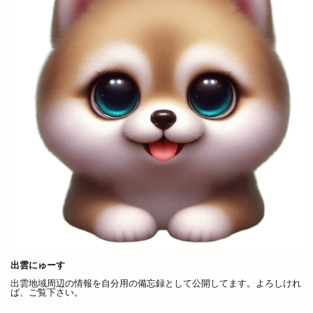
＆（アンド）
２期工事
８
Ｃラウンジ
ＨＯＫ
ＪＡしまね
ＪＲ西日本
ＪＳＳ出雲
ＪＵＭＢＯ ＭＡＸ
ＬＰＣグループ
ＬＰＣ松江レイクサイド
ＮＨＫ
ＲＡＳＯＩ
ＴＢＳドラマ
検索
出雲にゅーす
出雲地域周辺の情報を自分用の備忘録として公開してます。よろしけれ
ば、ご覧下さい。