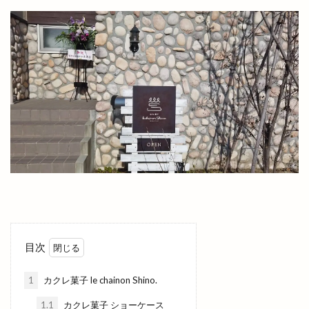
山さ紀
山と酒
山のうえの学校マルシェ
山内健司
山城めぐり
山太
山陰
山陰いいものマルシェ
山陰エンタメ運動会
山陰モビリティパーク
山陰中央テレビ
山陰中央新報
山陰中央新報社
山陰合同銀行
山陰合同銀行本店
山陰居酒屋
山陰道
山陰道開通記念イベントinキララ
岡清木芸
岩がき
島のドッグラン
島根
島根 gotoイート
島根deマルシェ
島根スサノオマジック
島根ビール
島根ワイナリー
島根中央信用金庫
島根出雲店
目次
島根医大
島根和牛専門店
島根大田店
島根斐川店
島根県
島根県分支部
1
カクレ菓子 le chainon Shino.
島根県民パスポート
島根県産
1.1
カクレ菓子 ショーケース