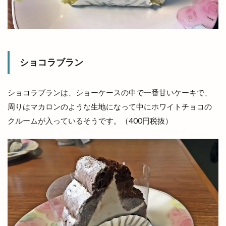
有限会社イタケン
有限会社長岡屋
服装
朔のカンパーニュ
朝倉橋プレイス
朝市
木の実
木楽祭
木次
木綿街道
木綿街道クリスマスマーケット
ショコラブラン
本庄の小さなマルシェ
本店
本町
札幌
札幌ラーメン
朱鷺会館
東亜産業
東京
ショコラブランは、ショーケースの中で一番甘いケーキで、
東京から出雲大社
東京まぜそば麺屋まつり
周りはマカロンのような生地になって中にホワイトチョコの
東京分祠
東伯店
東出雲
クルームが入っているそうです。（400円税抜）
東部ぶどう集荷所
東部高等技術校
松江
松江GENKI夜市
松江GENKI夜市プラス
松江YEG
松江YEGマルシェ
松江かにいち
松江かに小屋
松江しんじ湖温泉
松江キャンパス
松江サップフェス
松江ジビエール
松江テルサ