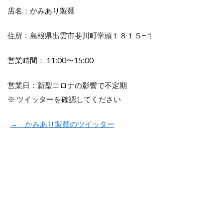
店名：かみあり製麺
伊太利屋
休業
伝承館
住まいのまつり
佐々木美玲
佐藤内科
佐藤拓司
佐藤栞里
住所：島根県出雲市斐川町学頭１８１５−１
佐藤道場
佐野農園
体験教室
何市
営業時間： 11:00〜15:00
何県
併川
使い方
使えるお店
例祭
俵まんじゅう
俺たちメダカ族
倉吉すいか
営業日：新型コロナの影響で不定期
個室
個室de焼き鳥 こさと
値段
※ ツイッターを確認してください
健菜厨房
備蓄米
像
→ かみあり製麺のツイッター
元祖ステーキ重専門店
入南
全国うまいもの博
全国チェーン
全肉祭
全身
八兵衛
八剣伝
八束町
八足門
八雲神社
八雲風穴
公善社
公園
公開講座
内科
写真展
冬の出雲グルメキャンペーン
冷凍
冷凍まんじゅう
冷凍自動販売機
冷凍餃子
凡蔵
凸
出前
出前館