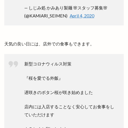
— しじみ処 かみあり製麺 🌸スタッフ募集🌸
ラーメン篠寛
ラーメン茶屋
ラー麺ずんどう屋
(@KAMIARI_SEIMEN)
April 4, 2020
リズム
リズモ
リズモ出雲
リチウム
リッチガーデン
リトミックミニ体験会
リトミック教室
リトルアリス
リニューア
天気の良い日には、店外での食事もできます。
リニューアル
リニューアルオープン
リノ
リユース
リラクゼーションサロン
新型コロナウィルス対策
リンガーハット
リンパマッサージ
リンリン
ルバーブ
ルミナ
レイカズンアウトレット
『桜を愛でる外飯』
レウナ
レガーレ
レクレーション
レストラン
レストラン至誠
遅咲きのボタン桜が咲き始めました
レトロな自動販売機
レンタカー
店内には入店することなく安心してお食事をし
レンタルショップ
レンタルスペース
ていただけます
レンタルボックス
ロワンテ
ローカリズム
ローストチキン専門店
ローズガーデン松江