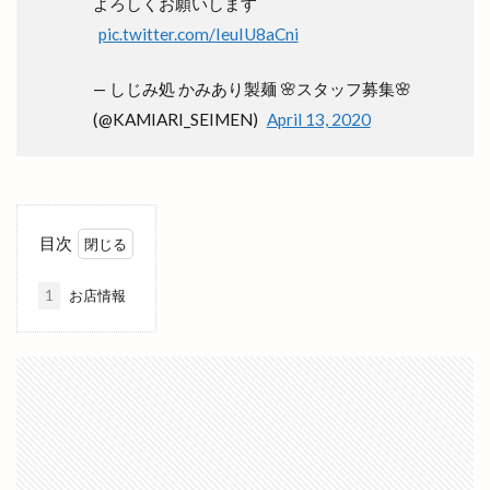
よろしくお願いします
pic.twitter.com/IeuIU8aCni
ローソン
ローソン 島大通店
ローリエ
ワイン
ワッフル
ワンONE祭り
— しじみ処 かみあり製麺 🌸スタッフ募集🌸
ワンダフルフェスティバル
ワンフー
(@KAMIARI_SEIMEN)
April 13, 2020
ワークマン女子
ワールドキッチン
ヴィオラス
ヴィシル
ヴィラ
ヴィラフォーシーズンズ
ヴィラ出雲
ヴィヴァン
一時休業
目次
一畑バス
一畑百貨店
一畑薬師
一畑電車
一畑電車謎解き
一畑電鉄
一福
一華
1
お店情報
一蓮
一覧
万九千神社
三代目
三刀屋
三木整形外科ペインクリニック
三瓶山
三瓶山山開き
三瓶山東の原
三瓶観光リフト
上の宮
上塩冶
上津チャレンジフィールド
上田コールド
上直江
下り参道
下古志
下古志町
不定期
丑の日