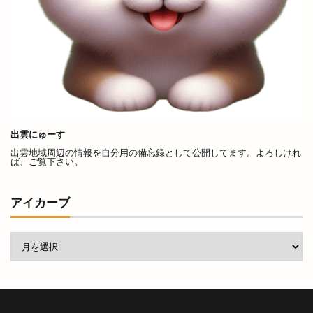
原鹿の旧豪農屋敷
参拝
口コミ
口福堂
古代
古代出雲大社
古代出雲歴史博物館
古例渡御式
古古米
古川製パン店
古志夏祭り
古志氏
古志町の歴史
古志遺跡群
古民家
古民家レストラン
古着
古着屋ミックステープ
台湾かき氷
出雲にゅーす
出雲地域周辺の情報を自分用の備忘録として公開してます。よろしけれ
台湾料理
合銀
合鍵
吉兆館
ば、ご覧下さい。
吉岡隆徳記念
名所
名越弥七朗
呑み処 わや
味の店 めぐみ
味噌ラーメン
アイカーブ
味都
和
和ごころじょこ
和平
和樂庵酒井
和焼肉 六味
和牛焼肉屋
和田珍味
和鋼博物館
和風スナック
和食居酒屋
和食料理屋
唐崎商店
唐川
唐揚げ専門店
唐楽
唯一無二
商店