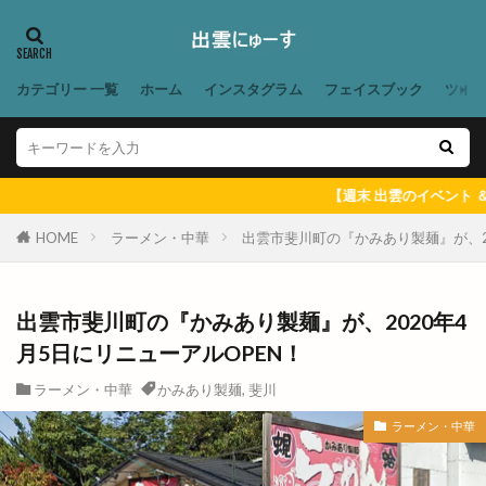
ビアパック
ビアフェス
ビアフェスタ
ビアホール
ビジネスフェア
ビジネスホテル
カテゴリー 一覧
ホーム
インスタグラム
フェイスブック
ツイ
ビストロ
ビストロ309
ビストロサンマルク
ビッグシップ
ビッグハート出雲
ビッグボーイ
ビバ
ビレッジ
ビートル バーガー
【週末 出雲のイベント ＆ 出雲にゅ
ビーフコロッケ
ビーマイル
ビームス
HOME
ラーメン・中華
出雲市斐川町の『かみあり製麺』が、20
ビームス ジャパン
ビームスジャパン出雲
ビール
ピアーチェ
ピクニック
ピクニックゆめタウン出雲店
ピザ
ピザハット
出雲市斐川町の『かみあり製麺』が、2020年4
ファッションセンター
ファディー
ファミマ
月5日にリニューアルOPEN！
ファミリーバル
ファミリーマート
ラーメン・中華
かみあり製麺
,
斐川
ファミリーマート平田西店
ラーメン・中華
ファミリーマート雲州平田駅東店
ファンケル
ファンミーティング
フィンランド