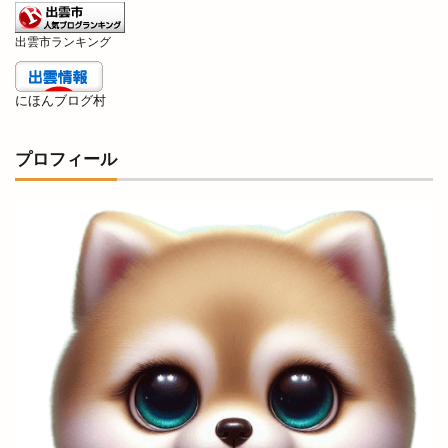
出雲阿国
出雲阿国の墓
出雲阿国終焉地
出雲市ランキング
出雲陸上
出雲陸上競技大会
出雲須佐温泉
出雲駅伝
出雲駅前
出雲駅南屋台村
にほんブログ村
出雲駅南店
出雲高岡店
出雲高松駅
分社
プロフィール
分祠
分院
切符
初音寿司
券売機
前田真由子
前門屋
助成
動物ふれあい祭り
動物病院
勢溜
勢溜の大鳥居
北京
北島国造館
北本町
北栄町
北海道
北神立店
北陽ミートセンター
医大
医大通り
十五屋
十割そば塩名人
十割蕎麦 塩名人
千家尊福
半夏
半夏まつり
半額倉庫
半額倉庫あそViVA店
半額専門店
南口
南天神コインランドリー
印
原宿ピクニック