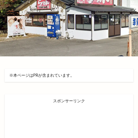
フィンランドサウナ
フィンランドサウナフェス
フウタイム
フェス
フェスタ・ルーチェ
フェスティバル
フォーク酒場
フジテレビ
フライングキッズ
フランス料理店
フリマ
フリースクール
フリースペース
フリーマケット
フリーマーケット
フルーツサンドショップ
フレンチ
※本ページはPRが含まれています。
フレンチレストラン
フーズマーケット
フーズマーケットホック
フーズマーケットホック平田店
フード
スポンサーリンク
フードコート
ブックオフ
ブックオフ出雲店
ブックカバー
ブラタモリ
ブラックフライデー
ブルワリー
ブルーカカオ
ブーランジェリーミケ
プチカラチャム