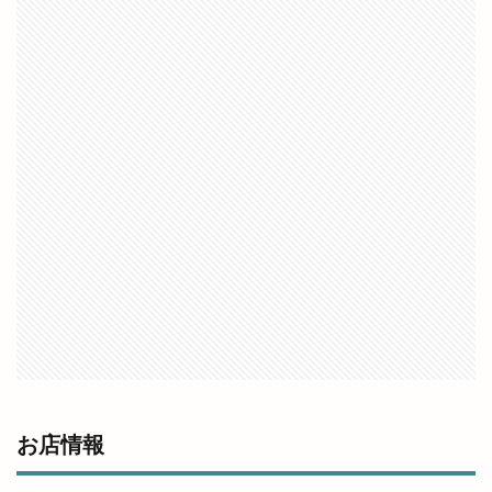
世界フェアトレードデー
世界糖尿病デー
両三柳
中国四川料理
中央しんきん
中央通り
中日つぁん
中海ふれあい公園
中町商店街
中華
中華料理
中華料理店
中華食堂一番
中華飯店
中酪
中野美保南
串カツ
丸亀製麺出雲
丸信商事
丼
乃が美
久世福商店
亀山会館
予約
二十歳の集い
井上さやか
井上太陽
井山屋製菓
交通系
京店カラコロ広場
人形のはなふさ
人気
人生ゲーム
今井書店
今井書店出雲店
今在家
今市
今市町
今市町北本町
今市町新町
お店情報
今市６号線
今日
仕出し弁当
他行
他金融機関
代官町
令和4年
伊勢宮