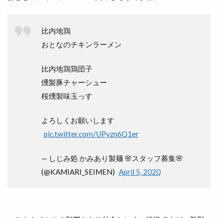
ボックスショップ出雲
ボードゲームスペース
比内地鶏
ポケモンセンター
ポップアップストア
おとなのチキンラーメン
ポツンと一軒家
ポプラ
マイクロバブル
マクドナルト
マクドナルド
マック
比内地鶏鶏団子
マックスバリュ
マックスバリュ今市店
燻製豚チャーシュー
マックデリバリー
ママの店
ママカラマルシェ
桜燻製味玉っす
マラソン
マリンアスレチック
マリンポリス
よろしくお願いします
マルエフガーデン
マルクス
マルシェ
pic.twitter.com/UPyzn6Q1er
マルマン
マンモス 出雲店
マーケット
ミシュランプレート
ミニクリスマスマーケット
— しじみ処 かみあり製麺 🌸スタッフ募集🌸
ミニライブ
ミュージカル
(@KAMIARI_SEIMEN)
April 5, 2020
ミートショップきたがき
ムラサキスポーツ
ムーランドール
メガネノ岩谷
メダカ
メニュー
メラ旅
メロンパン
メンズ