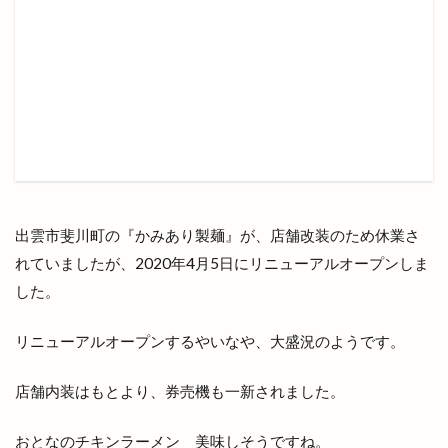
プラタナスホール
プラチナ
プラチナメダカ
プラネタリウム
プラント
プラント出雲店
プレギエーラジェラート
プレミアムチケット
プレミアム商品券
ベッカライコンディトライヒダカ
ヘア
ヘアカラー
ヘアカラーカフェ+今市店
ヘアサロン
ヘアーサロン
ヘラ
出雲市斐川町の『かみあり製麺』が、店舗改装のため休業さ
ベトナム料理
ベビーカステラ
ベーカリー
れていましたが、2020年4月5日にリニューアルオープンしま
ベーカリーBOC
ベーカリーたろきち
ペット
した。
ペットと泊まれる宿
ペットクリニック
リニューアルオープンするやいなや、大盛況のようです。
ペッパーランチ
ペルファイン
ホイアン食堂
ホック
ホットエアー
ホットエアー2
店舗内装はもとより、券売機も一新されました。
ホテル
ホテルリッチガーデン
ホテル一畑
おとなのチキンラーメン 美味しそうですね。
ホビーオフ
ホルモン
ホームセンター