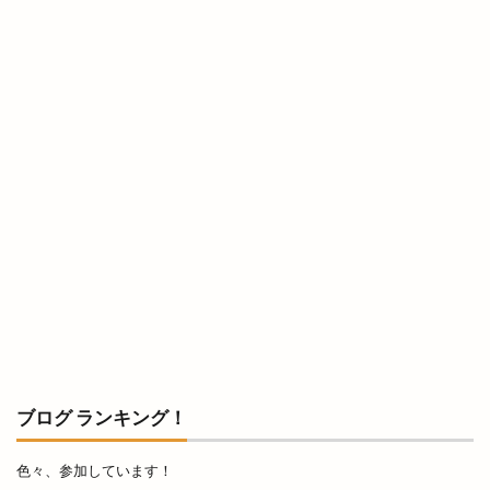
出雲市総合体育館
出雲市荻杼
出雲市荻杼町
出雲市駅
出雲市駅前
出雲市駅前町
出雲市駅南
出雲市駅南店
出雲市高岡町
出雲平田
出雲平田店
出雲平野
出雲店
出雲教
出雲文化伝承館
出雲斐川店
出雲斐川町店
出雲日御碕灯台
出雲歴史博物館
出雲民藝館
出雲物産館
出雲直会バル
出雲神楽
出雲神話まつり
出雲科学館
出雲空港
出雲空港ホテル
出雲縁紡ぎだんだんcafe
出雲縁結び空港
出雲花火大会
出雲茶寮
出雲荻杼店
ブログ ランキング！
出雲西店
出雲観光
出雲観光協会
出雲警察署
出雲讃岐
出雲豚骨ラーメン
色々、参加しています！
出雲販売店
出雲路遊食 八雲
出雲道場