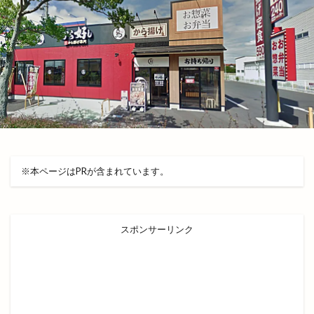
セブン
セブンイレブン
セブンスダイス
セリア
セリア出雲渡橋店
セルフ
セルフ脱毛
セレクション
セレクトショップ
センチュリオンホテル出雲
ゼロワン
ソース
タカラトミー
タシロハク
タマステージ
タラート
タレント
タロット占い
ダイアナ
ダイエット
ダイオウイカ
ダイソー
ダイブバー
ダイレックス
※本ページはPRが含まれています。
チェルシーニューヨーク
チチカカ
チューリップ祭り
チョアチキン
チョアチキン大庭kamosu店
チョコザップ
スポンサーリンク
チョコレート専門店
チョコレート工場
チラシ
ツインリーブスホテル
テイクアウト
テイクアウト専門店
テガルデリバリー