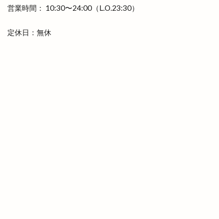
プラネタリウム
プラント
プラント出雲店
営業時間： 10:30〜24:00（L.O.23:30）
プレギエーラジェラート
プレミアムチケット
定休日：無休
プレミアム商品券
ベッカライコンディトライヒダカ
ヘア
ヘアカラー
ヘアカラーカフェ+今市店
ヘアサロン
ヘアーサロン
ヘラ
ベトナム料理
ベビーカステラ
ベーカリー
ベーカリーBOC
ベーカリーたろきち
ペット
ペットと泊まれる宿
ペットクリニック
ペッパーランチ
ペルファイン
ホイアン食堂
ホック
ホットエアー
ホットエアー2
ホテル
ホテルリッチガーデン
ホテル一畑
ホビーオフ
ホルモン
ホームセンター
ボックスショップ出雲
ボードゲームスペース