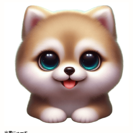
ワイン
ワッフル
ワンONE祭り
ワンダフルフェスティバル
ワンフー
ワークマン女子
ワールドキッチン
ヴィオラス
ヴィシル
ヴィラ
ヴィラフォーシーズンズ
ヴィラ出雲
ヴィヴァン
一時休業
一畑バス
一畑百貨店
一畑薬師
一畑電車
一畑電車謎解き
一畑電鉄
一福
一華
一蓮
一覧
万九千神社
三代目
三刀屋
三木整形外科ペインクリニック
三瓶山
三瓶山山開き
三瓶山東の原
三瓶観光リフト
上の宮
上塩冶
上津チャレンジフィールド
上田コールド
上直江
下り参道
下古志
下古志町
不定期
丑の日
世界フェアトレードデー
世界糖尿病デー
出雲にゅーす