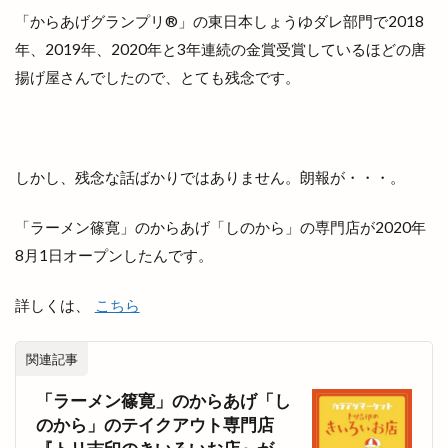
ナナイロイズ クレープ
ナマステインディア
「からあげグランプリ®」の東日本しょうゆダレ部門で2018
ナンバ
ニューインテリア
ニューウェルシティ
年、2019年、2020年と3年連続の金賞受賞しているほどの唐
ニューオーリンズ
ヌードルツアーズ
揚げ屋さんでしたので、とても残念です。
ネイチャーサロン
ネットスーパー
ハイパーフィット
ハイパーフィット24
ハイパーフィット24 東出雲店
ハイブリッド
しかし、残念な話ばかりではありません。朗報が・・・。
ハザードマップ
ハチナナハチ
ハッピーアワー
ハレパン出雲店
ハレルヤ
ハロウィンナイト
「ラーメン篠寛」のからあげ「しのから」の専門店が2020年
8月1日オープンしたんです。
ハンドメイド
ハンドメイドマルシェ
ハンドメイド市
ハードオフ
ハードパン
詳しくは、
こちら
ハーブ
バイキング
バス
バスまつり
バッテリー交換
バナナジュース
関連記事
バナナマンのせっかくグルメ
バナナンマン
「ラーメン篠寛」のからあげ「し
バラパン
バレンタイン
バンブー
のから」のテイクアウト専門店