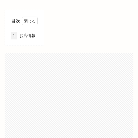
ビアホール
ビジネスフェア
ビジネスホテル
ビストロ
ビストロ309
ビストロサンマルク
ビッグシップ
ビッグハート出雲
ビッグボーイ
目次
ビバ
ビレッジ
ビートル バーガー
1
お店情報
ビーフコロッケ
ビーマイル
ビームス
ビームス ジャパン
ビームスジャパン出雲
ビール
ピアーチェ
ピクニック
ピクニックゆめタウン出雲店
ピザ
ピザハット
ファッションセンター
ファディー
ファミマ
ファミリーバル
ファミリーマート
ファミリーマート平田西店
ファミリーマート雲州平田駅東店
ファンケル
ファンミーティング
フィンランド
フィンランドサウナ
フィンランドサウナフェス