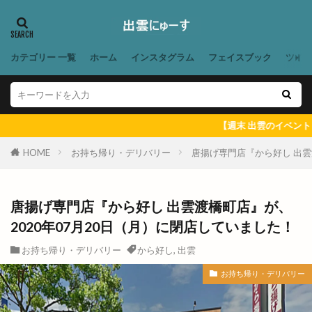
スイーツ
スイーツ専門無人販売所
スイーツ複合店
スイーツ複合店舗
スキー
スクールノマドフェスタ
スケート
スシロー
カテゴリー 一覧
ホーム
インスタグラム
フェイスブック
ツイ
スタジオandマルシェ
スタジオマルシェ
スタバ
スタンダードプロダクツ
スタンド
スタンプラリー
スターチス
スターバックス
【週末 出雲のイベント ＆ 出雲に
ステラ
ストップ地球温暖化フェア
HOME
お持ち帰り・デリバリー
唐揚げ専門店『から好し 出雲
ストレッチヒーロー
スナゴダ
スナック出雲 in 神門通り
スノボ
スノボード
スパイスカレー
スパゲティハウスマッキー
唐揚げ専門店『から好し 出雲渡橋町店』が、
2020年07月20日（月）に閉店していました！
スピリチュアルフェア
スポーツ庁
スマホ
スマートフォンケースストアゆめタウン出雲店
お持ち帰り・デリバリー
から好し
,
出雲
スヤキ屋
スラッシュ出雲
スリーピー
お持ち帰り・デリバリー
スロット
スーパーマート
セカンド