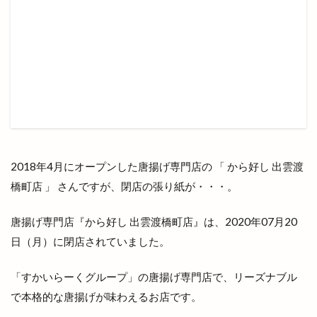
テナント
テルサ
テレビ新広島
テントサウナ
ディスカウント
ディスカウントストア
ディーアンド
デコ
デパート
デマンド交通サービス
デリバリー
デート
トキ
トクトクきっぷ
トクバイ
トビ
トムＴＯＭファーム
トヨタレンタリース
トライアル
トランポリン
トリミング
トリ吉印のきいろいお店
トレース
2018年4月にオープンした唐揚げ専門店の 「 から好し 出雲渡
トーアマート
トータルビューティーサロン
橋町店 」 さんですが、閉店の張り紙が・・・。
ドキュメント72時間
ドッグスパ
ドッグラン
唐揚げ専門店『から好し 出雲渡橋町店』は、2020年07月20
ドッチボール
ドトールコーヒー
ドミノピザ
日（月）に閉店されていました。
ドミノピザ出雲店
ドミノピザ松江島大店
ドラッグ
ドラマ
ドラム
ドンシュー
「すかいらーくグループ」の唐揚げ専門店で、リーズナブル
ドーナッツ
ドーナツ
ドーム店
で本格的な唐揚げが味わえるお店です。