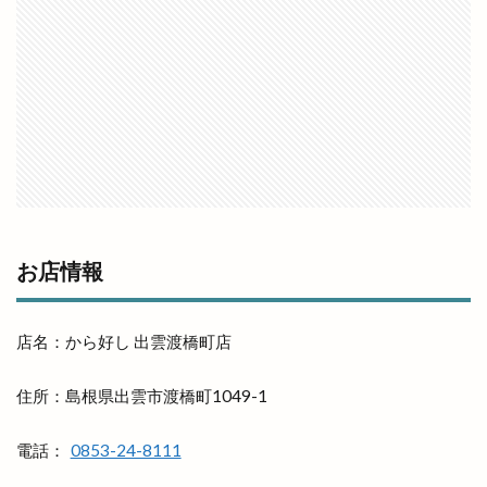
フウタイム
フェス
フェスタ・ルーチェ
フェスティバル
フォーク酒場
フジテレビ
フライングキッズ
フランス料理店
フリマ
フリースクール
フリースペース
フリーマケット
フリーマーケット
フルーツサンドショップ
フレンチ
フレンチレストラン
フーズマーケット
フーズマーケットホック
お店情報
フーズマーケットホック平田店
フード
フードコート
ブックオフ
ブックオフ出雲店
店名：から好し 出雲渡橋町店
ブックカバー
ブラタモリ
ブラックフライデー
ブルワリー
ブルーカカオ
住所：島根県出雲市渡橋町1049-1
ブーランジェリーミケ
プチカラチャム
電話：
0853-24-8111
プラタナスホール
プラチナ
プラチナメダカ