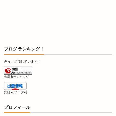
リズム
リズモ
リズモ出雲
リチウム
リッチガーデン
リトミックミニ体験会
リトミック教室
リトルアリス
リニューア
リニューアル
リニューアルオープン
リノ
リユース
リラクゼーションサロン
リンガーハット
リンパマッサージ
リンリン
ブログ ランキング！
ルバーブ
ルミナ
レイカズンアウトレット
レウナ
レガーレ
レクレーション
色々、参加しています！
レストラン
レストラン至誠
レトロな自動販売機
レンタカー
出雲市ランキング
レンタルショップ
レンタルスペース
レンタルボックス
ロワンテ
ローカリズム
にほんブログ村
ローストチキン専門店
ローズガーデン松江
プロフィール
ローソン
ローソン 島大通店
ローリエ