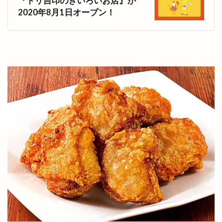
『トリ吉印のきいろいお店』が
バー ビートル
バースデイ 出雲店
2020年8月1日オープン！
バードジャズオーケストラ
バーニャカウダ
バーベキュー
パイのお店 minorie』
パイの専門店
パイフーテンシンボウ
パチスロ専門店
パチンコ
パティスリーデュレ・セゾン
パティスリールノワール
パラオ
パラティッシ
パルメイト
パルメイト出雲
パワースポット
パン
パンとスイーツのマルシェ
パンケーキ
パンフェス
パン在月
パン屋
パーク
パーソナルジム
ヒダカキッチン
ヒナタバコ
ヒュッゲ
ビアへるん
ビアガーデン
ビアテラス
ビアテリアシーナ
ビアバイキング
ビアパック
ビアフェス
ビアフェスタ