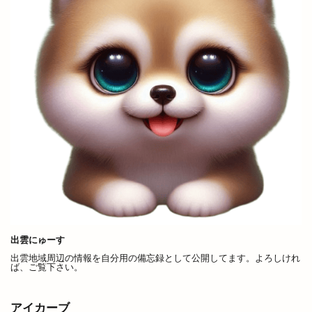
海鮮かんかん焼
海鮮丼
深澤辰哉
混雑
混雑状況
渋谷
渡橋
渡橋町
温泉
温泉津温泉
温泉津温泉夏まつり
湊山公園
湖上花火大会
湖畔の温泉宿くにびき
湖遊館
湖陵
湖陵どんとこい祭
湖陵どんとこい祭り
湖陵ミニ夏祭り
湖陵温泉
湯の川温泉
満月の仮装リフト
満開
滝
漁人
潜在能力テスト
濱家隆一
灯めぐり
灯台
灯台FES日御碕
灯台フェス日御碕2024
灯台ワールドサミット
炉端かば
炉端焼き
炙り牛タン万
炭火焼鳥
無人販売
出雲にゅーす
無人販売所
無印良品
無料
無自性館
出雲地域周辺の情報を自分用の備忘録として公開してます。よろしけれ
ば、ご覧下さい。
焼きそば
焼きそば専門店
焼きたて名人
焼きたて名人 パン屋さん
焼きたて名人パン屋さん
アイカーブ