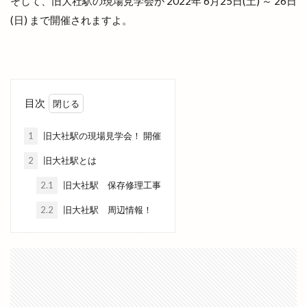
そして、旧大社駅の現場見学会が 2022年 6月25日(土) ～ 26日
出雲市平田町
出雲市役所だんだん広場
(日) まで開催されますよ。
出雲市役所南側
出雲市斐川町
出雲市新町
出雲市東林木町
出雲市民会館
出雲市江田町
出雲市浜町
出雲市渡橋
出雲市渡橋町
出雲市湖陵町
出雲市灘分町
出雲市白枝町
目次
出雲市総合体育館
出雲市荻杼
出雲市荻杼町
1
旧大社駅の現場見学会！ 開催
出雲市駅
出雲市駅前
出雲市駅前町
2
旧大社駅とは
出雲市駅南
出雲市駅南店
出雲市高岡町
2.1
旧大社駅 保存修理工事
出雲平田
出雲平田店
出雲平野
出雲店
出雲教
出雲文化伝承館
出雲斐川店
2.2
旧大社駅 周辺情報！
出雲斐川町店
出雲日御碕灯台
出雲歴史博物館
出雲民藝館
出雲物産館
出雲直会バル
出雲神楽
出雲神話まつり
出雲科学館
出雲空港
出雲空港ホテル