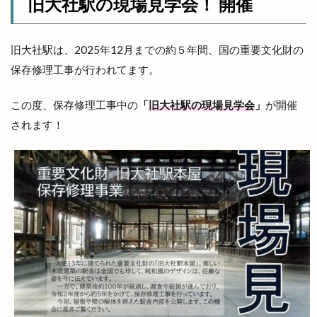
旧大社駅の現場見学会！ 開催
北陽ミートセンター
医大
医大通り
十五屋
十割そば塩名人
十割蕎麦 塩名人
旧大社駅は、2025年12月までの約５年間、国の重要文化財の
千家尊福
半夏
半夏まつり
半額倉庫
保存修理工事が行われてます。
半額倉庫あそViVA店
半額専門店
南口
南天神コインランドリー
印
原宿ピクニック
この度、保存修理工事中の
「
旧大社駅の現場見学会
」
が開催
されます！
原鹿の旧豪農屋敷
参拝
口コミ
口福堂
古代
古代出雲大社
古代出雲歴史博物館
古例渡御式
古古米
古川製パン店
古志夏祭り
古志氏
古志町の歴史
古志遺跡群
古民家
古民家レストラン
古着
古着屋ミックステープ
台湾かき氷
台湾料理
合銀
合鍵
吉兆館
吉岡隆徳記念
名所
名越弥七朗
呑み処 わや
味の店 めぐみ
味噌ラーメン