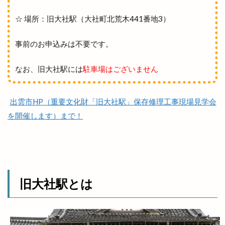
場所
塊根植物
塩冶
塩冶店
☆ 場所：旧大社駅（大社町北荒木441番地3）
塩冶有原
塩冶有原町
塩冶町
塩冶神前
塩名人
塩名人 出雲店
塩名人 本店
境港
事前のお申込みは不要です。
壱香庵
夏まつり
夏夜祭
夏祭り
なお、旧大社駅には
駐車場はございません
夕やけこやけ
夕刻篝火舞
夕日
多伎いちじくフェア
多伎キララまつり
出雲市HP（重要文化財「旧大社駅」保存修理工事現場見学会
多伎ジャズ
多伎町
夜行バス
夜間診療所
を開催します）まで！
夢みなとタワー
大しめ縄
大なほらい
大即売会
大吉
大土地神楽
大型店舗
大塚
大塚店
大学三大駅伝
大山ブロッコリー
大年神社
大東七夕まつり
旧大社駅とは
大根島
大根島ぼたん祭
大根島ワンONE祭り
大津店
大津新崎
大津新崎町
大津朝倉
大田
大田丼丸
大田市
大田市駅