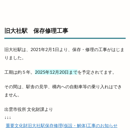
島根斐川店
島根県
島根県分支部
島根県民パスポート
島根県産
島根県立中央病院
島根県立大学
旧大社駅 保存修理工事
島根県立大学短期大学部
島根県立東部高等技術校
島根県自動車整備振興会
島根県道路カメラ
旧大社駅は、2021年2月1日より、保存・修理の工事がはじま
島根県高校野球
島根県高校駅伝
りました。
島根県高等学校駅伝競走大会
島根銀行
川津
川津店
川跡
川跡店
工事
工房
工期は約５年。
2025年12月20日まで
を予定されてます。
巨大海上
巾着袋
市の窓口業務
市の花
その間は、駅舎の見学、構内への自動車等の乗り入れはでき
師走
平和ぞば
平均年収ランキング
平田
ません。
平田まちあそび
平田まつり
平田ショッピングセンター
出雲市役所 文化財課より
平田ショッピングセンター ＶｉＶＡ
↓↓↓
平田ショッピングセンターViVA
平田商店会
重要文化財旧大社駅保存修理(仮設・解体)工事のお知らせ