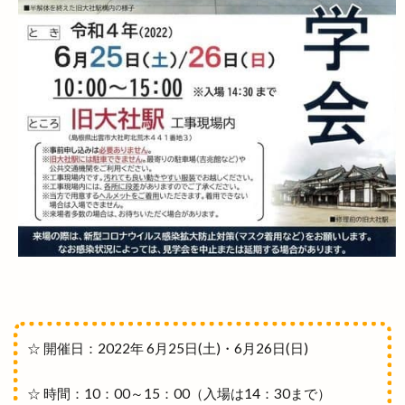
味都
和
和ごころじょこ
和平
和樂庵酒井
和焼肉 六味
和牛焼肉屋
和田珍味
和鋼博物館
和風スナック
和食居酒屋
和食料理屋
唐崎商店
唐川
唐揚げ専門店
唐楽
唯一無二
商店
善ちゃんラーメン
喜多縁
喫茶福乃珈琲
喰神
営業日
営業時間
四季荘
四絡の由来
回遊館
回遊館 出雲
国引き神話
国道431
国道9号線
国際空手道連盟
土曜夜市
地ビール
地元民
地名の由来
地域の歴史
地域展示パネル
地爪ケアクリニックサロン
☆ 開催日：2022年 6月25日(土)・6月26日(日)
坂の下の小さなお店
坂根屋
坦々麺
城跡ハイキング
堀川遊覧船
堀江薬局
☆ 時間：10：00～15：00（入場は14：30まで）