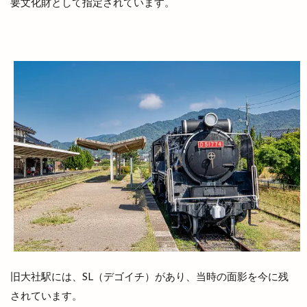
要文化財として指定されています。
小顔エステ
小麦家 Gabutto
小麦家がぶっと
尾道ラーメン
居酒屋
屋台
屋台村
山さ紀
山と酒
山のうえの学校マルシェ
山内健司
山城めぐり
山太
山陰
山陰いいものマルシェ
山陰エンタメ運動会
山陰モビリティパーク
山陰中央テレビ
山陰中央新報
山陰中央新報社
山陰合同銀行
山陰合同銀行本店
山陰居酒屋
山陰道
山陰道開通記念イベントinキララ
岡清木芸
岩がき
島のドッグラン
島根
島根 gotoイート
島根deマルシェ
島根スサノオマジック
島根ビール
島根ワイナリー
島根中央信用金庫
島根出雲店
旧大社駅には、SL（デゴイチ）があり、当時の面影を今に残
されています。
島根医大
島根和牛専門店
島根大田店