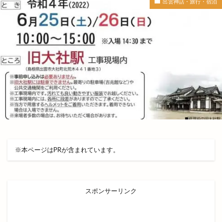
出雲神話・旅行・宿泊
出雲の城跡
出雲の新酒祭
出雲の旅
出雲の日
出雲の歴史
出雲の舞
出雲ふるさと応援マルシェ
出雲アート＆オーガニックフェス
出雲ウィーク
出雲グランピング
出雲ケーブルビジョン
出雲ショッピング
出雲センター
出雲タイ古式ボディケア
出雲テラス
出雲ドーム
出雲ドーム2000人の吹奏楽
出雲ドームdeスポーツ＆健康フェスティバル
※本ページはPRが含まれています。
出雲ドームかみあり吹奏楽フェスタ2023
出雲ナイトマルシェ
出雲バル
出雲ビアフェス
出雲プロジェクト
出雲プロジェクト 2期
スポンサーリンク
出雲ミライト
出雲ロイヤルホテル
出雲上塩冶店
出雲丼丸
出雲健康公園