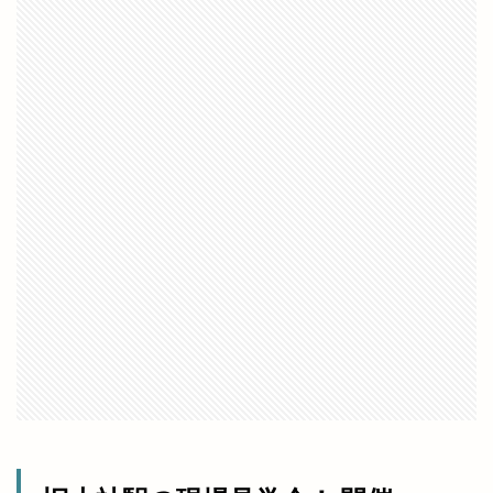
出雲縁紡ぎだんだんcafe
出雲縁結び空港
出雲花火大会
出雲茶寮
出雲荻杼店
出雲西店
出雲観光
出雲観光協会
出雲警察署
出雲讃岐
出雲豚骨ラーメン
出雲販売店
出雲路遊食 八雲
出雲道場
出雲阿国
出雲阿国の墓
出雲阿国終焉地
出雲陸上
出雲陸上競技大会
出雲須佐温泉
出雲駅伝
出雲駅前
出雲駅南屋台村
出雲駅南店
出雲高岡店
出雲高松駅
分社
分祠
分院
切符
初音寿司
券売機
前田真由子
前門屋
助成
動物ふれあい祭り
動物病院
勢溜
勢溜の大鳥居
北京
北島国造館
北本町
北栄町
北海道
北神立店