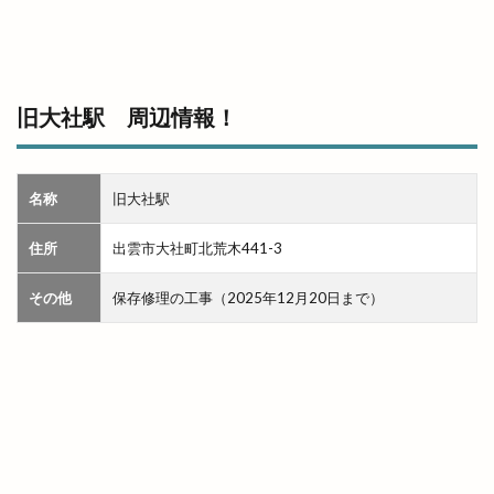
平田店
平田支店
平田文化館
平田町
年の瀬パル
年末市
年末年始
年賀状
幸
店名変更
店舗改装
店舗統廃合
旧大社駅 周辺情報！
店頭販売
建替工事
弁当
弁慶くじ
当選番号
彼岸市
後藤商店
御朱印帳
復活
恋する日御碕イルミネーション
恵季
名称
旧大社駅
恵方巻
恵曇集会所
恵比寿
惣菜
住所
出雲市大社町北荒木441-3
惣菜コーナー
意味
愛宕山公園
感謝祭
その他
保存修理の工事（2025年12月20日まで）
成人式
戦国時代
所ジョージ
所原
扇町
手ごねパン教室
手ぶらdeピクニック
手まり
手当
手数料
拉麺かもす
拉麺屋 神楽
持ち帰り専門店
振込
振込手数料
授与品
掛け替え
推し
握手
撮影会
支店
支那そば 来来