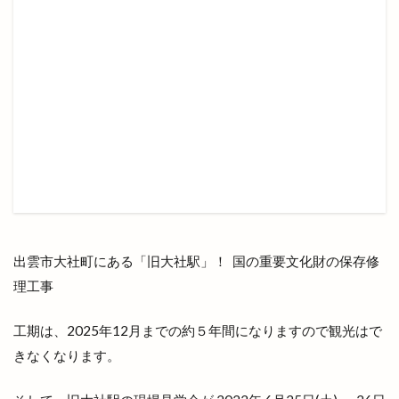
出雲全日本大学選抜駅伝競走
出雲北店
出雲南店
出雲商工会
出雲商工会議所
出雲商工会議所青年部
出雲商工会館
出雲商業
出雲国風土記
出雲塩冶原店
出雲塩冶店
出雲多伎ブルワリー
出雲大塚店
出雲大社
出雲大社1月
出雲大社2月
出雲大社5月
出雲大社ブルーライトアップ
出雲大社前駅
出雲大社神門通り店
出雲小山店
出雲市
出雲市 歴史
出雲市の歴史
出雲市中心商店街
出雲市大社町にある「旧大社駅」！ 国の重要文化財の保存修
出雲市今市町
出雲市体育館
出雲市古志町
理工事
出雲市商工団体協議会
出雲市四絡
出雲市塩冶
出雲市塩冶町
出雲市大塚町
出雲市大津町
工期は、2025年12月までの約５年間になりますので観光はで
きなくなります。
出雲市大社町
出雲市天神
出雲市天神町
出雲市姫原
出雲市小山町
出雲市小川町