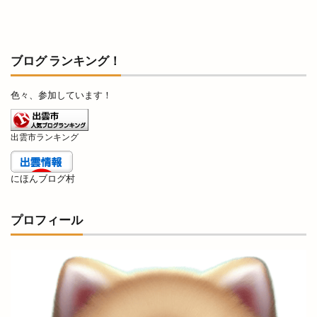
椅子も大社前駅
極実すいか
極真会館
極真空手
楽しいうれしい運動プロジェクト
楽市カルビ
横浜家系ラーメン吉岡家
ブログ ランキング！
横田ふんわり市場
横田蔵市
歌舞伎の創始者
色々、参加しています！
歌舞伎の始祖
歌舞伎踊り
正門
武内神社
武志山荘
歳末大抽選会
歴博
出雲市ランキング
段ボールクラフト
毎月第1日曜
毛利元就
氏神様
気まぐれな
気学的人生設計
にほんブログ村
水族館
水木しげるロード
氷川神社
永瀬石油
沖野上
沖野上ブルー
注連縄
プロフィール
浜山公園野球場
浜山公園陸上競技場
浜山店
浜田
浜田道
浜町
浴衣バル
海外
海奴
海岸清掃
海水浴場
海神
海辺のコンサート
海都
海開き
海鮮BBQ