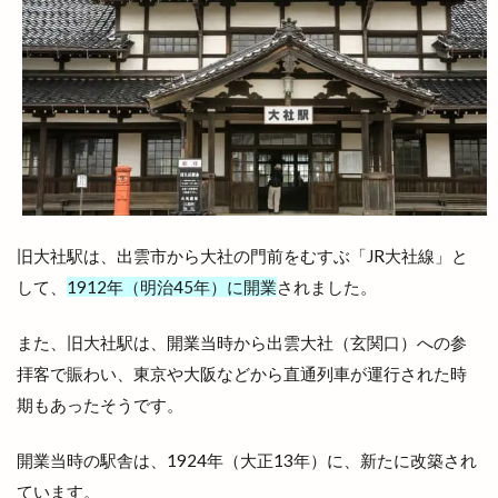
大田店
大田支店
大田町
大社
大社ご縁広場
大社の紅うさぎ
大社はまゆうマラソン
大社出張所
大社地区農業まつり
大社店
大社支店
大社浜山店
大社町
大社築港
大社線
大社門前ラボ
大社駅はじまりフェスタ
大祭
大祭礼
大衆酒場
大衆鉄板酒場
大阪
旧大社駅は、出雲市から大社の門前をむすぶ「JR大社線」と
大阪の味
大阪ホルモン艶
天ぷら
して、
1912年（明治45年）に開業
されました。
天串ラーメン
天井川
天心
天満宮
天満屋
天然うなぎ
天然塩ラーメン
また、旧大社駅は、開業当時から出雲大社（玄関口）への参
拝客で賑わい、東京や大阪などから直通列車が運行された時
天然酵母
天然酵母のパンやさん
天神
期もあったそうです。
天神さん夏祭り
天神寿司
天神町
天麩羅
奉納山
奉納山公園
奥出雲そば処一福
開業当時の駅舎は、1924年（大正13年）に、新たに改築され
奥出雲町
奥医院
女子旅
女性専用
ています。