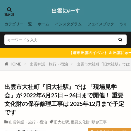
八剣伝
八束町
八足門
八雲神社
八雲風穴
公善社
公園
公開講座
内科
写真展
冬の出雲グルメキャンペーン
カテゴリー 一覧
ホーム
インスタグラム
フェイスブック
ツイ
冷凍
冷凍まんじゅう
冷凍自動販売機
冷凍餃子
凡蔵
凸
出前
出前館
出商デパート
出張所
出福
出西
【週末 出雲のイベント ＆ 出雲にゅーす 一週間のまとめ
出西窯
出雲
出雲MUSIC＆MARCHE
HOME
出雲神話・旅行・宿泊
出雲市大社町『旧大社駅』では 「
出雲ZUMBA®フェス
出雲あんこ旅
出雲うどん
出雲ぜんざい本舗
出雲そば
出雲市大社町『旧大社駅』では 「現場見学
出雲そばと美食の旅
出雲そばまつり
会」が 2022年6月25日～26日まで開催！ 重要
出雲そば旅
出雲だんだんとまとアリーナ
文化財の保存修理工事は 2025年12月まで予定
出雲だんだん広場
出雲だんだん祭り
です
出雲にゅーす
出雲の加田屋
出雲神話・旅行・宿泊
旧大社駅
,
重要文化財
,
駅舎工事
出雲の國のソフトクリーム
出雲の地名