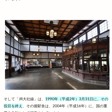
女性限定
奴
好きです一畑電車
姫ラボ
姫ラボ
姫原
姫原店
姫原町
子供
子育て
学園店
宅配すし
宅配専門
宇迦橋
安分亭
安来
安来市
安来市安来町
安来節演芸館
完全予約制
宍道
宍道IC
宍道ふるさと森林公園
宍道公民館
宍道湖
宍道湖しじみ館
宍道湖自然館ゴビウス
宍道町
定額制セルフエステ
定食屋
宮川大輔
宮脇書店
家具
家族旅行
家族葬ホール
宿泊
寝台特急
寿司
専門店
小さな
小さなラーメン屋
小さな結婚式
小学校
そして「JR大社線」は、
1990年（平成2年）3月31日に、その
小学生
小山
小山店
小島よしお
役目を終え
、その後駅舎は、2004年（平成16年）に、国の重
小島よしおの食べてもりもりハッピー教室