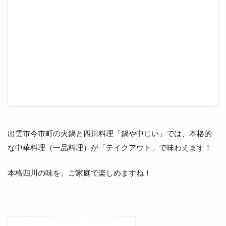
パティスリーデュレ・セゾン
パティスリールノワール
パラオ
パラティッシ
パルメイト
パルメイト出雲
パワースポット
パン
パンとスイーツのマルシェ
パンケーキ
パンフェス
パン在月
パン屋
パーク
パーソナルジム
ヒダカキッチン
ヒナタバコ
ヒュッゲ
ビアへるん
ビアガーデン
ビアテラス
ビアテリアシーナ
ビアバイキング
出雲市今市町の火鍋と四川料理「鍋や中じい」では、本格的
ビアパック
ビアフェス
ビアフェスタ
な中華料理（一品料理）が「テイクアウト」で味わえます！
ビアホール
ビジネスフェア
ビジネスホテル
ビストロ
ビストロ309
ビストロサンマルク
本格四川の味を、ご家庭で楽しめますね！
ビッグシップ
ビッグハート出雲
ビッグボーイ
ビバ
ビレッジ
ビートル バーガー
ビーフコロッケ
ビーマイル
ビームス