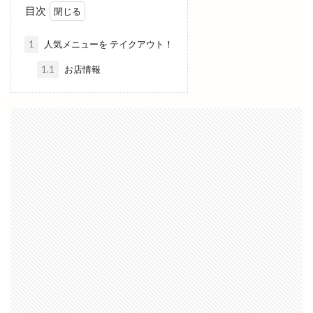
ビームス ジャパン
ビームスジャパン出雲
目次
ビール
ピアーチェ
ピクニック
1
人気メニューを テイクアウト！
ピクニックゆめタウン出雲店
ピザ
ピザハット
1.1
お店情報
ファッションセンター
ファディー
ファミマ
ファミリーバル
ファミリーマート
ファミリーマート平田西店
ファミリーマート雲州平田駅東店
ファンケル
ファンミーティング
フィンランド
フィンランドサウナ
フィンランドサウナフェス
フウタイム
フェス
フェスタ・ルーチェ
フェスティバル
フォーク酒場
フジテレビ
フライングキッズ
フランス料理店
フリマ
フリースクール
フリースペース
フリーマケット
フリーマーケット