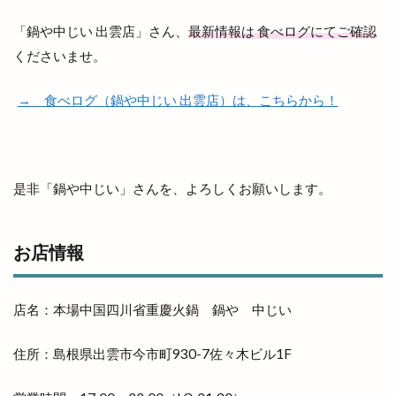
マラソン
マリンアスレチック
マリンポリス
「鍋や中じい 出雲店」さん、
最新情報は 食べログにてご確認
マルエフガーデン
マルクス
マルシェ
くださいませ。
マルマン
マンモス 出雲店
マーケット
ミシュランプレート
ミニクリスマスマーケット
→ 食べログ（鍋や中じい 出雲店）は、こちらから！
ミニライブ
ミュージカル
ミートショップきたがき
ムラサキスポーツ
ムーランドール
メガネノ岩谷
メダカ
是非「鍋や中じい」さんを、よろしくお願いします。
メニュー
メラ旅
メロンパン
メンズ
メンズダイアナ
メンズ脱毛
お店情報
モガグルメマルシェ
モッチモパスタ
モニター制度
モノトーン
モーニング
店名：本場中国四川省重慶火鍋 鍋や 中じい
ヤミーサーカス
ユニクロ
ヨガ
ヨネザワ
ライスバーガー
ライトアップ
ライトオン
住所：島根県出雲市今市町930-7佐々木ビル1F
ライトオン EXイオンモール出雲店