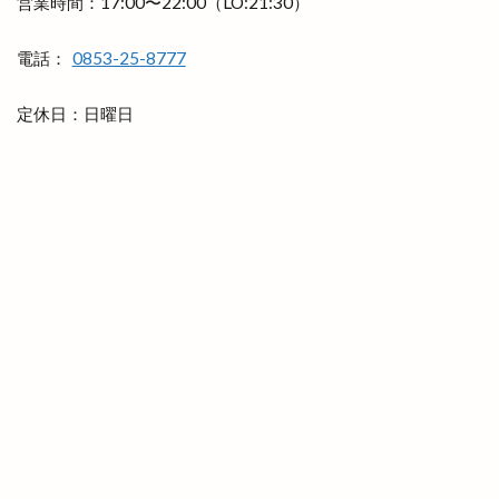
営業時間：17:00〜22:00（LO:21:30）
ライトオン ゆめタウン出雲
ライド
ライフフィット
ライブカメラ
ラウンジ
電話：
0853-25-8777
ラウール
ラクーン
ラコレ
ラスベガス
定休日：日曜日
ラソイ
ラピタ
ラピタフェス
ラピタ出雲
ラピタ屋上
ラピタ本店
ララポート
ラララ
ラララ ラクーン
ランチ
ランドセル
ランプ
ラン活
ラ・セゾン
ラーメン
ラーメン居酒屋
ラーメン屋あぐ梨
ラーメン篠寛
ラーメン茶屋
ラー麺ずんどう屋
リズム
リズモ
リズモ出雲
リチウム
リッチガーデン
リトミックミニ体験会
リトミック教室
リトルアリス
リニューア
リニューアル
リニューアルオープン
リノ
リユース
リラクゼーションサロン