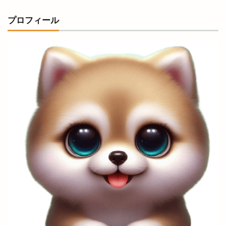
出雲だんだん広場
出雲だんだん祭り
プロフィール
出雲にゅーす
出雲の加田屋
出雲の國のソフトクリーム
出雲の地名
出雲の城跡
出雲の新酒祭
出雲の旅
出雲の日
出雲の歴史
出雲の舞
出雲ふるさと応援マルシェ
出雲アート＆オーガニックフェス
出雲ウィーク
出雲グランピング
出雲ケーブルビジョン
出雲ショッピング
出雲センター
出雲タイ古式ボディケア
出雲テラス
出雲ドーム
出雲ドーム2000人の吹奏楽
出雲ドームdeスポーツ＆健康フェスティバル
出雲ドームかみあり吹奏楽フェスタ2023
出雲ナイトマルシェ
出雲バル
出雲ビアフェス