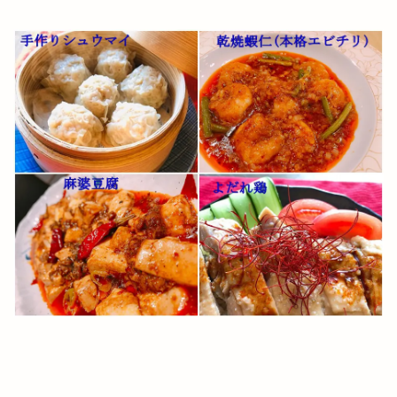
ヘアサロン
ヘアーサロン
ヘラ
ベトナム料理
ベビーカステラ
ベーカリー
ベーカリーBOC
ベーカリーたろきち
ペット
ペットと泊まれる宿
ペットクリニック
ペッパーランチ
ペルファイン
ホイアン食堂
ホック
ホットエアー
ホットエアー2
ホテル
ホテルリッチガーデン
ホテル一畑
ホビーオフ
ホルモン
ホームセンター
ボックスショップ出雲
ボードゲームスペース
ポケモンセンター
ポップアップストア
ポツンと一軒家
ポプラ
マイクロバブル
マクドナルト
マクドナルド
マック
マックスバリュ
マックスバリュ今市店
マックデリバリー
ママの店
ママカラマルシェ