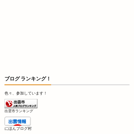
健菜厨房
備蓄米
像
元祖ステーキ重専門店
入南
全国うまいもの博
全国チェーン
全肉祭
全身
八兵衛
八剣伝
八束町
八足門
八雲神社
八雲風穴
公善社
公園
公開講座
内科
写真展
冬の出雲グルメキャンペーン
冷凍
冷凍まんじゅう
冷凍自動販売機
冷凍餃子
凡蔵
凸
出前
出前館
ブログ ランキング！
出商デパート
出張所
出福
出西
出西窯
出雲
出雲MUSIC＆MARCHE
色々、参加しています！
出雲ZUMBA®フェス
出雲あんこ旅
出雲うどん
出雲ぜんざい本舗
出雲そば
出雲市ランキング
出雲そばと美食の旅
出雲そばまつり
にほんブログ村
出雲そば旅
出雲だんだんとまとアリーナ