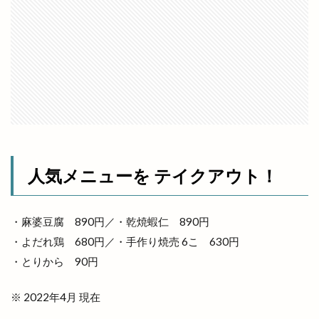
フルーツサンドショップ
フレンチ
フレンチレストラン
フーズマーケット
フーズマーケットホック
フーズマーケットホック平田店
フード
フードコート
ブックオフ
ブックオフ出雲店
ブックカバー
ブラタモリ
ブラックフライデー
ブルワリー
ブルーカカオ
ブーランジェリーミケ
プチカラチャム
人気メニューを テイクアウト！
プラタナスホール
プラチナ
プラチナメダカ
プラネタリウム
プラント
プラント出雲店
・麻婆豆腐 890円／・乾焼蝦仁 890円
プレギエーラジェラート
プレミアムチケット
・よだれ鶏 680円／・手作り焼売 6こ 630円
プレミアム商品券
・とりから 90円
ベッカライコンディトライヒダカ
ヘア
※ 2022年4月 現在
ヘアカラー
ヘアカラーカフェ+今市店