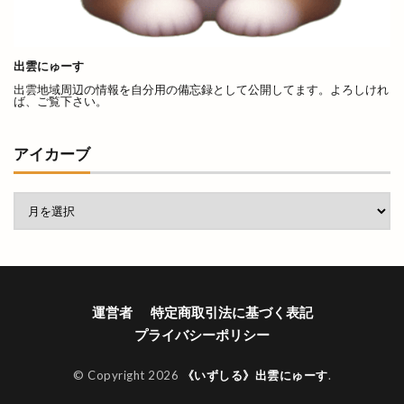
出雲プロジェクト
出雲プロジェクト 2期
出雲ミライト
出雲ロイヤルホテル
出雲にゅーす
出雲上塩冶店
出雲丼丸
出雲健康公園
出雲地域周辺の情報を自分用の備忘録として公開してます。よろしけれ
出雲全日本大学選抜駅伝競走
出雲北店
ば、ご覧下さい。
出雲南店
出雲商工会
出雲商工会議所
アイカーブ
出雲商工会議所青年部
出雲商工会館
出雲商業
出雲国風土記
出雲塩冶原店
出雲塩冶店
出雲多伎ブルワリー
出雲大塚店
出雲大社
出雲大社1月
出雲大社2月
出雲大社5月
出雲大社ブルーライトアップ
出雲大社前駅
出雲大社神門通り店
出雲小山店
出雲市
運営者
特定商取引法に基づく表記
出雲市 歴史
出雲市の歴史
出雲市中心商店街
プライバシーポリシー
出雲市今市町
出雲市体育館
出雲市古志町
© Copyright 2026
《いずしる》出雲にゅーす
.
出雲市商工団体協議会
出雲市四絡
出雲市塩冶