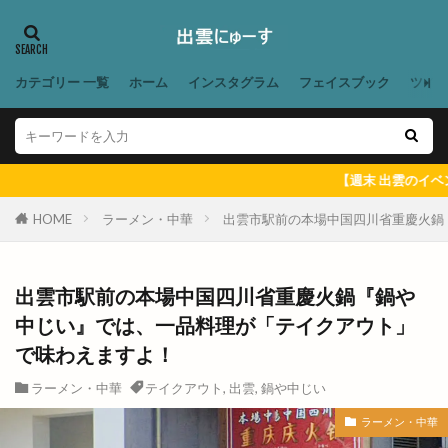
トビ
トムＴＯＭファーム
トヨタレンタリース
トライアル
トランポリン
トリミング
トリ吉印のきいろいお店
トレース
カテゴリー 一覧
ホーム
インスタグラム
フェイスブック
ツイ
トーアマート
トータルビューティーサロン
ドキュメント72時間
ドッグスパ
ドッグラン
ドッチボール
ドトールコーヒー
ドミノピザ
【週末 出雲のイベント ＆ 出
ドミノピザ出雲店
ドミノピザ松江島大店
HOME
ラーメン・中華
出雲市駅前の本場中国四川省重慶火鍋
ドラッグ
ドラマ
ドラム
ドンシュー
ドーナッツ
ドーナツ
ドーム店
出雲市駅前の本場中国四川省重慶火鍋『鍋や
ナナイロイズ クレープ
ナマステインディア
中じい』では、一品料理が「テイクアウト」
ナンバ
ニューインテリア
ニューウェルシティ
で味わえますよ！
ニューオーリンズ
ヌードルツアーズ
ラーメン・中華
テイクアウト
,
出雲
,
鍋や中じい
ネイチャーサロン
ネットスーパー
ラーメン・中華
ハイパーフィット
ハイパーフィット24