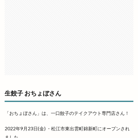
ランドセル
ランプ
ラン活
ラ・セゾン
ラーメン
ラーメン居酒屋
ラーメン屋あぐ梨
ラーメン篠寛
ラーメン茶屋
ラー麺ずんどう屋
リズム
リズモ
リズモ出雲
リチウム
リッチガーデン
リトミックミニ体験会
リトミック教室
リトルアリス
リニューア
リニューアル
リニューアルオープン
リノ
リユース
リラクゼーションサロン
リンガーハット
リンパマッサージ
リンリン
ルバーブ
ルミナ
レイカズンアウトレット
生餃子 おちょぼさん
レウナ
レガーレ
レクレーション
レストラン
レストラン至誠
「おちょぼさん」は、一口餃子のテイクアウト専門店さん！
レトロな自動販売機
レンタカー
2022年9月23日(金) ・松江市東出雲町錦新町にオープンされ
レンタルショップ
レンタルスペース
ました。