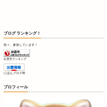
半額倉庫あそViVA店
半額専門店
南口
南天神コインランドリー
印
原宿ピクニック
原鹿の旧豪農屋敷
参拝
口コミ
口福堂
古代
古代出雲大社
古代出雲歴史博物館
古例渡御式
古古米
古川製パン店
ブログ ランキング！
古志夏祭り
古志氏
古志町の歴史
色々、参加しています！
古志遺跡群
古民家
古民家レストラン
古着
古着屋ミックステープ
台湾かき氷
出雲市ランキング
台湾料理
合銀
合鍵
吉兆館
吉岡隆徳記念
名所
名越弥七朗
にほんブログ村
呑み処 わや
味の店 めぐみ
味噌ラーメン
味都
和
和ごころじょこ
和平
プロフィール
和樂庵酒井
和焼肉 六味
和牛焼肉屋
和田珍味
和鋼博物館
和風スナック