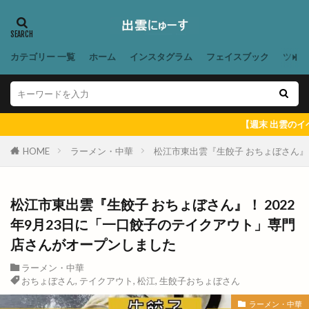
ファミリーマート雲州平田駅東店
ファンケル
ファンミーティング
フィンランド
フィンランドサウナ
フィンランドサウナフェス
カテゴリー 一覧
ホーム
インスタグラム
フェイスブック
ツイ
フウタイム
フェス
フェスタ・ルーチェ
フェスティバル
フォーク酒場
フジテレビ
フライングキッズ
フランス料理店
フリマ
【週末 出雲のイベント ＆ 出雲
フリースクール
フリースペース
HOME
ラーメン・中華
松江市東出雲『生餃子 おちょぼさん』
フリーマケット
フリーマーケット
フルーツサンドショップ
フレンチ
松江市東出雲『生餃子 おちょぼさん』！ 2022
フレンチレストラン
フーズマーケット
年9月23日に「一口餃子のテイクアウト」専門
フーズマーケットホック
店さんがオープンしました
フーズマーケットホック平田店
フード
ラーメン・中華
フードコート
ブックオフ
ブックオフ出雲店
おちょぼさん
,
テイクアウト
,
松江
,
生餃子おちょぼさん
ブックカバー
ブラタモリ
ブラックフライデー
ラーメン・中華