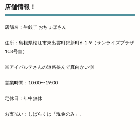
冷凍
冷凍まんじゅう
冷凍自動販売機
店舗情報！
冷凍餃子
凡蔵
凸
出前
出前館
出商デパート
出張所
出福
出西
店舗名：生餃子 おちょぼさん
出西窯
出雲
出雲MUSIC＆MARCHE
出雲ZUMBA®フェス
出雲あんこ旅
住所：島根県松江市東出雲町錦新町6-1-9（サンライズプラザ
103号室）
出雲うどん
出雲ぜんざい本舗
出雲そば
出雲そばと美食の旅
出雲そばまつり
※アイパルテさんの道路挟んで真向かい側
出雲そば旅
出雲だんだんとまとアリーナ
出雲だんだん広場
出雲だんだん祭り
営業時間：10:00〜19:00
出雲にゅーす
出雲の加田屋
定休日：年中無休
出雲の國のソフトクリーム
出雲の地名
出雲の城跡
出雲の新酒祭
出雲の旅
お支払い：しばらくは「現金のみ」。
出雲の日
出雲の歴史
出雲の舞
出雲ふるさと応援マルシェ