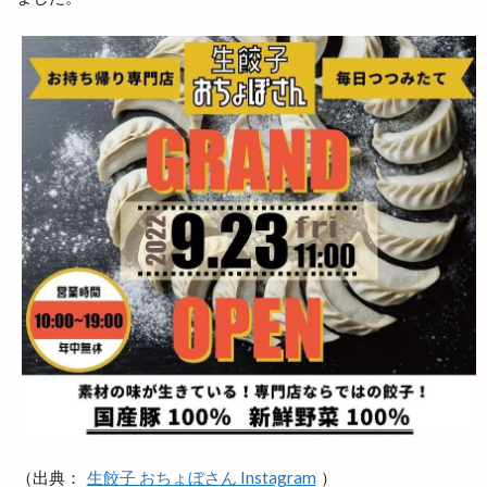
レンタルボックス
ロワンテ
ローカリズム
ローストチキン専門店
ローズガーデン松江
ローソン
ローソン 島大通店
ローリエ
ワイン
ワッフル
ワンONE祭り
ワンダフルフェスティバル
ワンフー
ワークマン女子
ワールドキッチン
ヴィオラス
ヴィシル
ヴィラ
ヴィラフォーシーズンズ
ヴィラ出雲
ヴィヴァン
一時休業
一畑バス
一畑百貨店
一畑薬師
一畑電車
一畑電車謎解き
一畑電鉄
一福
一華
一蓮
一覧
万九千神社
三代目
三刀屋
三木整形外科ペインクリニック
三瓶山
三瓶山山開き
三瓶山東の原
三瓶観光リフト
上の宮
上塩冶
上津チャレンジフィールド
（出典：
生餃子 おちょぼさん Instagram
）