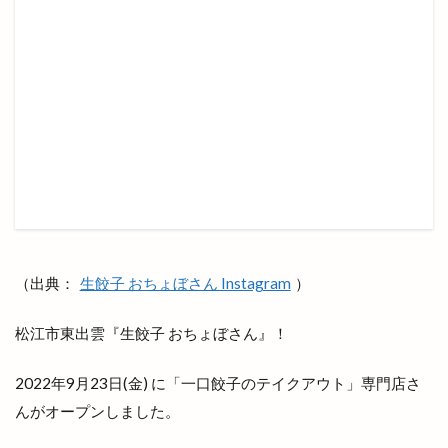
ホテル
ホテルリッチガーデン
ホテル一畑
ホビーオフ
ホルモン
ホームセンター
ボックスショップ出雲
ボードゲームスペース
ポケモンセンター
ポップアップストア
ポツンと一軒家
ポプラ
マイクロバブル
マクドナルト
マクドナルド
マック
マックスバリュ
マックスバリュ今市店
マックデリバリー
ママの店
ママカラマルシェ
マラソン
マリンアスレチック
マリンポリス
（出典：
生餃子 おちょぼさん Instagram
）
マルエフガーデン
マルクス
マルシェ
マルマン
マンモス 出雲店
マーケット
松江市東出雲『生餃子 おちょぼさん』！
ミシュランプレート
ミニクリスマスマーケット
2022年9月23日(金) に「一口餃子のテイクアウト」専門店さ
ミニライブ
ミュージカル
んがオープンしました。
ミートショップきたがき
ムラサキスポーツ