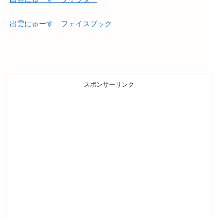
出雲市浜町
出雲市渡橋
出雲市渡橋町
出雲市湖陵町
出雲市灘分町
出雲市白枝町
出雲にゅーす フェイスブック
出雲市総合体育館
出雲市荻杼
出雲市荻杼町
出雲市駅
出雲市駅前
出雲市駅前町
出雲市駅南
出雲市駅南店
出雲市高岡町
出雲平田
出雲平田店
出雲平野
出雲店
スポンサーリンク
出雲教
出雲文化伝承館
出雲斐川店
出雲斐川町店
出雲日御碕灯台
出雲歴史博物館
出雲民藝館
出雲物産館
出雲直会バル
出雲神楽
出雲神話まつり
出雲科学館
出雲空港
出雲空港ホテル
出雲縁紡ぎだんだんcafe
出雲縁結び空港
出雲花火大会
出雲茶寮
出雲荻杼店
出雲西店
出雲観光
出雲観光協会