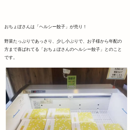
上田コールド
上直江
下り参道
下古志
下古志町
不定期
丑の日
世界フェアトレードデー
世界糖尿病デー
おちょぼさんは「ヘルシー餃子」が売り！
両三柳
中国四川料理
中央しんきん
中央通り
中日つぁん
中海ふれあい公園
野菜たっぷりであっさり、少し小ぶりで、お子様から年配の
中町商店街
中華
中華料理
中華料理店
方まで喜ばれてる「おちょぼさんのヘルシー餃子」とのこと
です。
中華食堂一番
中華飯店
中酪
中野美保南
串カツ
丸亀製麺出雲
丸信商事
丼
乃が美
久世福商店
亀山会館
予約
二十歳の集い
井上さやか
井上太陽
井山屋製菓
交通系
京店カラコロ広場
人形のはなふさ
人気
人生ゲーム
今井書店
今井書店出雲店
今在家
今市
今市町
今市町北本町
今市町新町