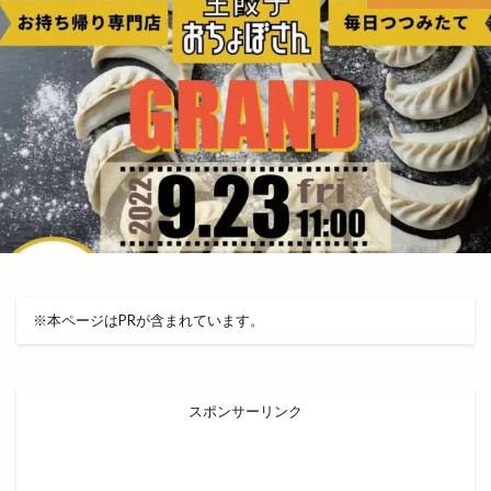
ブルワリー
ブルーカカオ
ブーランジェリーミケ
プチカラチャム
プラタナスホール
プラチナ
プラチナメダカ
プラネタリウム
プラント
プラント出雲店
プレギエーラジェラート
プレミアムチケット
プレミアム商品券
ベッカライコンディトライヒダカ
ヘア
ヘアカラー
ヘアカラーカフェ+今市店
ヘアサロン
ヘアーサロン
ヘラ
※本ページはPRが含まれています。
ベトナム料理
ベビーカステラ
ベーカリー
ベーカリーBOC
ベーカリーたろきち
ペット
ペットと泊まれる宿
ペットクリニック
スポンサーリンク
ペッパーランチ
ペルファイン
ホイアン食堂
ホック
ホットエアー
ホットエアー2