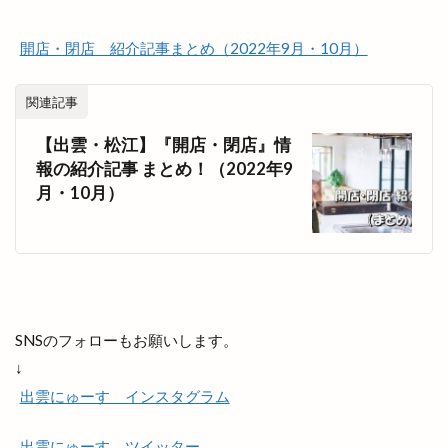
出雲国風土記
出雲塩冶原店
出雲塩冶店
出雲多伎ブルワリー
出雲大塚店
出雲大社
開店・閉店 紹介記事まとめ（2022年9月・10月）
出雲大社1月
出雲大社2月
出雲大社5月
出雲大社ブルーライトアップ
出雲大社前駅
関連記事
出雲大社神門通り店
出雲小山店
出雲市
【出雲・松江】『開店・閉店』情
出雲市 歴史
出雲市の歴史
出雲市中心商店街
報の紹介記事 まとめ！（2022年9
月・10月）
出雲市今市町
出雲市体育館
出雲市古志町
出雲市商工団体協議会
出雲市四絡
出雲市塩冶
出雲市塩冶町
出雲市大塚町
出雲市大津町
出雲市大社町
出雲市天神
出雲市天神町
出雲市姫原
出雲市小山町
出雲市小川町
SNSのフォローもお願いします。
出雲市平田町
出雲市役所だんだん広場
↓
出雲市役所南側
出雲市斐川町
出雲市新町
出雲にゅーす インスタグラム
出雲市東林木町
出雲市民会館
出雲市江田町
出雲にゅーす ツイッター