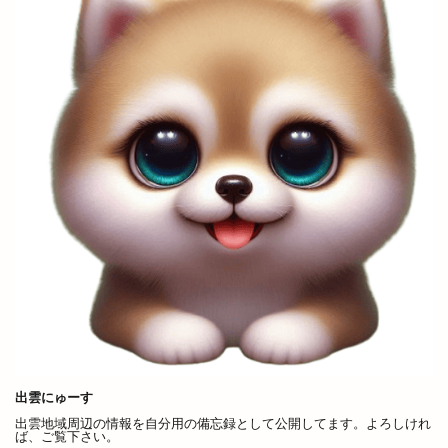
和食居酒屋
和食料理屋
唐崎商店
唐川
唐揚げ専門店
唐楽
唯一無二
商店
善ちゃんラーメン
喜多縁
喫茶福乃珈琲
喰神
営業日
営業時間
四季荘
四絡の由来
回遊館
回遊館 出雲
国引き神話
国道431
国道9号線
国際空手道連盟
土曜夜市
地ビール
地元民
地名の由来
地域の歴史
地域展示パネル
地爪ケアクリニックサロン
坂の下の小さなお店
坂根屋
坦々麺
城跡ハイキング
堀川遊覧船
堀江薬局
場所
塊根植物
塩冶
塩冶店
塩冶有原
塩冶有原町
塩冶町
塩冶神前
出雲にゅーす
塩名人
塩名人 出雲店
塩名人 本店
境港
出雲地域周辺の情報を自分用の備忘録として公開してます。よろしけれ
ば、ご覧下さい。