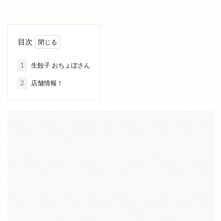
ムーランドール
メガネノ岩谷
メダカ
メニュー
メラ旅
メロンパン
メンズ
メンズダイアナ
メンズ脱毛
目次
モガグルメマルシェ
モッチモパスタ
1
生餃子 おちょぼさん
モニター制度
モノトーン
モーニング
ヤミーサーカス
ユニクロ
ヨガ
ヨネザワ
2
店舗情報！
ライスバーガー
ライトアップ
ライトオン
ライトオン EXイオンモール出雲店
ライトオン ゆめタウン出雲
ライド
ライフフィット
ライブカメラ
ラウンジ
ラウール
ラクーン
ラコレ
ラスベガス
ラソイ
ラピタ
ラピタフェス
ラピタ出雲
ラピタ屋上
ラピタ本店
ララポート
ラララ
ラララ ラクーン
ランチ