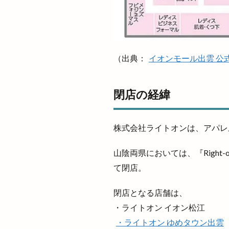
知井宮のベーカリ
石見銀山
砂
神戸川
神楽
神西
神西ま
（出典：
イオンモール出雲 公
神話の國よさこい
神門通り店
閉店の経緯
福杓子祭
福
空飛ぶブタ野郎
株式会社ライトオンは、アパレ
節分祭
築地
米子桜まつり
山陰両県においては、『Right
紅葉
紫陽彩
て閉店。
縁引寄祭
縁
縁縁出雲 Produced 
閉店となる店舗は、
美容室
美容
・ライトオン イオン松江
老舗造酒屋
・ライトオン ゆめタウン出雲