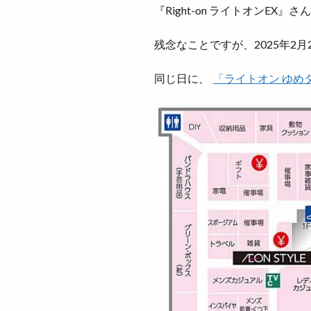
温泉津温泉夏まつ
『Right-on ライトオンE
湖陵どんとこい祭
残念なことですが、2025年2
満月の仮装リフト
灯台FES日御碕
同じ日に、
「ライトオン ゆめ
炙り牛タン万
焼きそば専門店
焼き菓子
焼
焼肉酒場れもん
玉木園芸
玉
珈琲店蒼
理
生徒数
生涯
甲賀米粉たい焼き
痩せない
白
白鳥
盆夜祭
真名井の清水