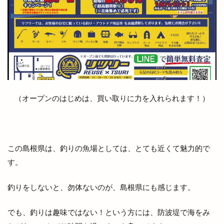
メンズダイアナ
メンズ脱毛
モガグルメマルシェ
モッチモパスタ
モニター制度
モノトーン
モーニング
ヤミーサーカス
ユニクロ
ヨガ
ヨネザワ
ライスバーガー
ライトアップ
ライトオン
ライトオン EXイオンモール出雲店
（オープンのはじめは、買い取りに力を入れられます！）
ライトオン ゆめタウン出雲
ライド
ライフフィット
ライブカメラ
ラウンジ
ラウール
ラクーン
ラコレ
ラスベガス
この島根県は、釣りの魚場としては、とても近くて魅力的で
ラソイ
ラピタ
ラピタフェス
ラピタ出雲
す。
ラピタ屋上
ラピタ本店
ララポート
ラララ
ラララ ラクーン
ランチ
釣りをしないと、勿体ないのが、島根県にも感じます。
ランドセル
ランプ
ラン活
ラ・セゾン
でも、釣りは趣味ではない！という方には、防波堤で海をみ
ラーメン
ラーメン居酒屋
ラーメン屋あぐ梨