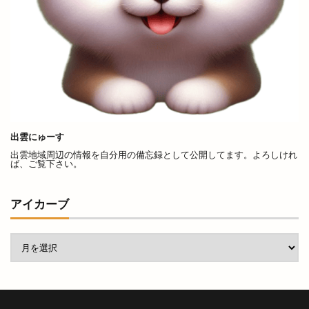
原鹿の旧豪農屋敷
参拝
口コミ
口福堂
古代
古代出雲大社
古代出雲歴史博物館
古例渡御式
古古米
古川製パン店
古志夏祭り
古志氏
古志町の歴史
古志遺跡群
古民家
古民家レストラン
古着
古着屋ミックステープ
台湾かき氷
出雲にゅーす
台湾料理
合銀
合鍵
吉兆館
出雲地域周辺の情報を自分用の備忘録として公開してます。よろしけれ
ば、ご覧下さい。
吉岡隆徳記念
名所
名越弥七朗
呑み処 わや
味の店 めぐみ
味噌ラーメン
アイカーブ
味都
和
和ごころじょこ
和平
和樂庵酒井
和焼肉 六味
和牛焼肉屋
和田珍味
和鋼博物館
和風スナック
和食居酒屋
和食料理屋
唐崎商店
唐川
唐揚げ専門店
唐楽
唯一無二
商店