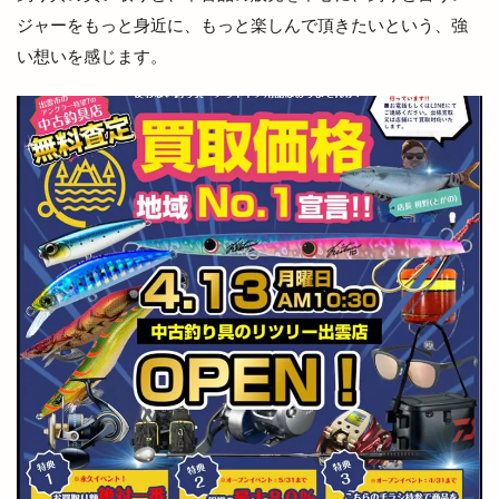
ボックスショップ出雲
ボードゲームスペース
ジャーをもっと身近に、もっと楽しんで頂きたいという、強
い想いを感じます。
ポケモンセンター
ポップアップストア
ポツンと一軒家
ポプラ
マイクロバブル
マクドナルト
マクドナルド
マック
マックスバリュ
マックスバリュ今市店
マックデリバリー
ママの店
ママカラマルシェ
マラソン
マリンアスレチック
マリンポリス
マルエフガーデン
マルクス
マルシェ
マルマン
マンモス 出雲店
マーケット
ミシュランプレート
ミニクリスマスマーケット
ミニライブ
ミュージカル
ミートショップきたがき
ムラサキスポーツ
ムーランドール
メガネノ岩谷
メダカ
メニュー
メラ旅
メロンパン
メンズ