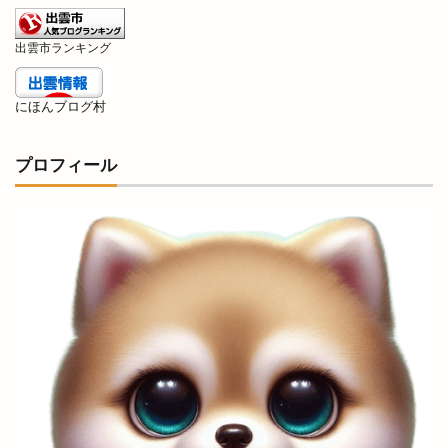
出雲阿国
出雲阿国の墓
出雲阿国終焉地
出雲市ランキング
出雲陸上
出雲陸上競技大会
出雲須佐温泉
出雲駅伝
出雲駅前
出雲駅南屋台村
にほんブログ村
出雲駅南店
出雲高岡店
出雲高松駅
分社
分祠
分院
切符
初音寿司
券売機
プロフィール
前田真由子
前門屋
助成
動物ふれあい祭り
動物病院
勢溜
勢溜の大鳥居
北京
北島国造館
北本町
北栄町
北海道
北神立店
北陽ミートセンター
医大
医大通り
十五屋
十割そば塩名人
十割蕎麦 塩名人
千家尊福
半夏
半夏まつり
半額倉庫
半額倉庫あそViVA店
半額専門店
南口
南天神コインランドリー
印
原宿ピクニック