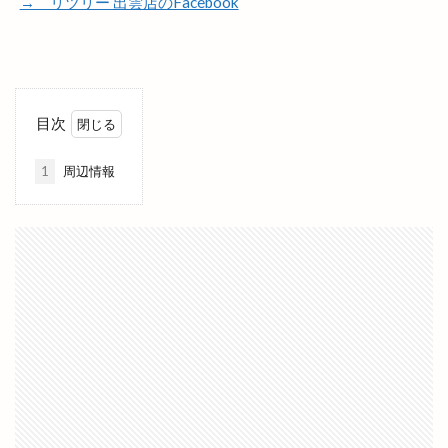
→ リツリー 出雲店のFacebook
ローソン
ローソン 島大通店
ローリエ
ワイン
ワッフル
ワンONE祭り
ワンダフルフェスティバル
ワンフー
ワークマン女子
ワールドキッチン
ヴィオラス
目次
ヴィシル
ヴィラ
ヴィラフォーシーズンズ
1
周辺情報
ヴィラ出雲
ヴィヴァン
一時休業
一畑バス
一畑百貨店
一畑薬師
一畑電車
一畑電車謎解き
一畑電鉄
一福
一華
一蓮
一覧
万九千神社
三代目
三刀屋
三木整形外科ペインクリニック
三瓶山
三瓶山山開き
三瓶山東の原
三瓶観光リフト
上の宮
上塩冶
上津チャレンジフィールド
上田コールド
上直江
下り参道
下古志
下古志町
不定期
丑の日