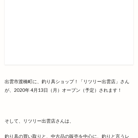
プラタナスホール
プラチナ
プラチナメダカ
プラネタリウム
プラント
プラント出雲店
プレギエーラジェラート
プレミアムチケット
プレミアム商品券
ベッカライコンディトライヒダカ
ヘア
ヘアカラー
ヘアカラーカフェ+今市店
ヘアサロン
ヘアーサロン
ヘラ
ベトナム料理
ベビーカステラ
ベーカリー
出雲市渡橋町に、釣り具ショップ！「リツリー出雲店」さん
ベーカリーBOC
ベーカリーたろきち
ペット
が、2020年 4月13日（月）オープン（予定）されます！
ペットと泊まれる宿
ペットクリニック
ペッパーランチ
ペルファイン
ホイアン食堂
ホック
ホットエアー
ホットエアー2
そして、リツリー出雲店さんは、
ホテル
ホテルリッチガーデン
ホテル一畑
ホビーオフ
ホルモン
ホームセンター
釣り具の買い取りと、中古品の販売を中心に、釣りと言うレ