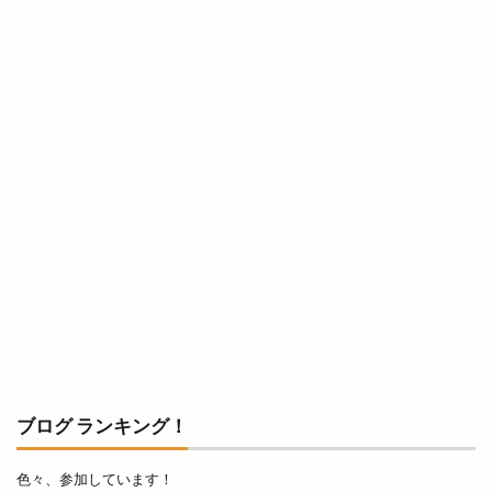
出雲市総合体育館
出雲市荻杼
出雲市荻杼町
出雲市駅
出雲市駅前
出雲市駅前町
出雲市駅南
出雲市駅南店
出雲市高岡町
出雲平田
出雲平田店
出雲平野
出雲店
出雲教
出雲文化伝承館
出雲斐川店
出雲斐川町店
出雲日御碕灯台
出雲歴史博物館
出雲民藝館
出雲物産館
出雲直会バル
出雲神楽
出雲神話まつり
出雲科学館
出雲空港
出雲空港ホテル
出雲縁紡ぎだんだんcafe
出雲縁結び空港
出雲花火大会
出雲茶寮
出雲荻杼店
出雲西店
出雲観光
出雲観光協会
ブログ ランキング！
出雲警察署
出雲讃岐
出雲豚骨ラーメン
出雲販売店
出雲路遊食 八雲
出雲道場
色々、参加しています！