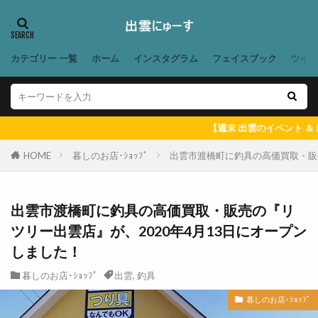
ビアパック
ビアフェス
ビアフェスタ
ビアホール
ビジネスフェア
ビジネスホテル
カテゴリー 一覧
ホーム
インスタグラム
フェイスブック
ツイ
ビストロ
ビストロ309
ビストロサンマルク
ビッグシップ
ビッグハート出雲
ビッグボーイ
ビバ
ビレッジ
ビートル バーガー
ビーフコロッケ
ビーマイル
ビームス
【週末 出雲のイベント ＆ 出雲にゅーす
ビームス ジャパン
ビームスジャパン出雲
HOME
暮しのお店･ｼｮｯﾌﾟ
出雲市渡橋町に釣具の高価買取・販売
ビール
ピアーチェ
ピクニック
ピクニックゆめタウン出雲店
ピザ
ピザハット
出雲市渡橋町に釣具の高価買取・販売の『リ
ファッションセンター
ファディー
ファミマ
ツリー出雲店』が、2020年4月13日にオープン
ファミリーバル
ファミリーマート
しました！
ファミリーマート平田西店
暮しのお店･ｼｮｯﾌﾟ
出雲
,
釣具
ファミリーマート雲州平田駅東店
ファンケル
暮しのお店･ｼｮｯﾌﾟ
ファンミーティング
フィンランド