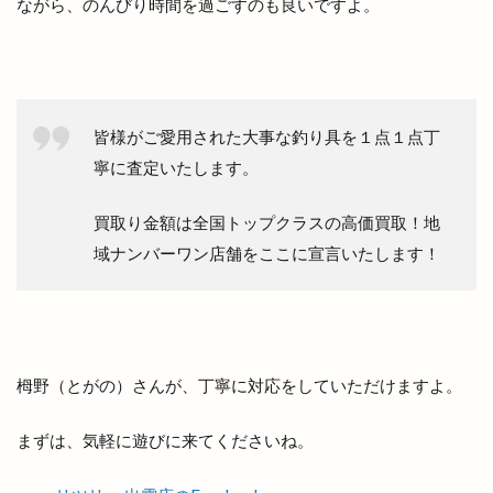
ながら、のんびり時間を過ごすのも良いですよ。
ラーメン篠寛
ラーメン茶屋
ラー麺ずんどう屋
リズム
リズモ
リズモ出雲
リチウム
リッチガーデン
リトミックミニ体験会
リトミック教室
リトルアリス
リニューア
皆様がご愛用された大事な釣り具を１点１点丁
リニューアル
リニューアルオープン
リノ
寧に査定いたします。
リユース
リラクゼーションサロン
買取り金額は全国トップクラスの高価買取！地
リンガーハット
リンパマッサージ
リンリン
域ナンバーワン店舗をここに宣言いたします！
ルバーブ
ルミナ
レイカズンアウトレット
レウナ
レガーレ
レクレーション
レストラン
レストラン至誠
レトロな自動販売機
レンタカー
栂野（とがの）さんが、丁寧に対応をしていただけますよ。
レンタルショップ
レンタルスペース
まずは、気軽に遊びに来てくださいね。
レンタルボックス
ロワンテ
ローカリズム
ローストチキン専門店
ローズガーデン松江