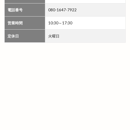
伊太利屋
休業
伝承館
住まいのまつり
電話番号
080-1647-7922
佐々木美玲
佐藤内科
佐藤拓司
佐藤栞里
営業時間
10:30～17:30
佐藤道場
佐野農園
体験教室
何市
何県
併川
使い方
使えるお店
例祭
定休日
火曜日
俵まんじゅう
俺たちメダカ族
倉吉すいか
個室
個室de焼き鳥 こさと
値段
健菜厨房
備蓄米
像
元祖ステーキ重専門店
入南
全国うまいもの博
全国チェーン
全肉祭
全身
八兵衛
八剣伝
八束町
八足門
八雲神社
八雲風穴
公善社
公園
公開講座
内科
写真展
冬の出雲グルメキャンペーン
冷凍
冷凍まんじゅう
冷凍自動販売機
冷凍餃子
凡蔵
凸
出前
出前館