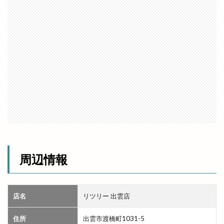
世界フェアトレードデー
世界糖尿病デー
両三柳
中国四川料理
中央しんきん
中央通り
中日つぁん
中海ふれあい公園
中町商店街
中華
中華料理
中華料理店
中華食堂一番
中華飯店
中酪
中野美保南
串カツ
丸亀製麺出雲
丸信商事
丼
乃が美
久世福商店
亀山会館
予約
二十歳の集い
井上さやか
井上太陽
井山屋製菓
交通系
京店カラコロ広場
人形のはなふさ
人気
人生ゲーム
周辺情報
今井書店
今井書店出雲店
今在家
今市
今市町
今市町北本町
今市町新町
店名
リツリー 出雲店
今市６号線
今日
仕出し弁当
他行
他金融機関
代官町
令和4年
伊勢宮
住所
出雲市渡橋町1031-5