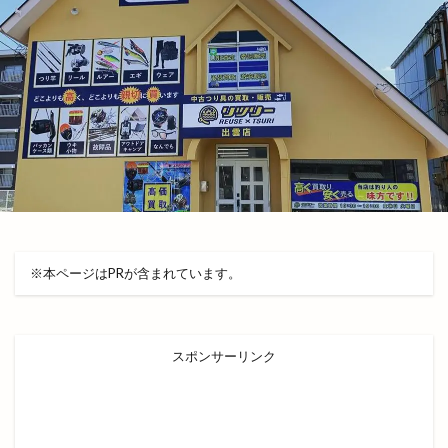
フィンランドサウナ
フィンランドサウナフェス
フウタイム
フェス
フェスタ・ルーチェ
フェスティバル
フォーク酒場
フジテレビ
フライングキッズ
フランス料理店
フリマ
フリースクール
フリースペース
フリーマケット
フリーマーケット
フルーツサンドショップ
フレンチ
フレンチレストラン
フーズマーケット
※本ページはPRが含まれています。
フーズマーケットホック
フーズマーケットホック平田店
フード
フードコート
ブックオフ
ブックオフ出雲店
スポンサーリンク
ブックカバー
ブラタモリ
ブラックフライデー
ブルワリー
ブルーカカオ
ブーランジェリーミケ
プチカラチャム