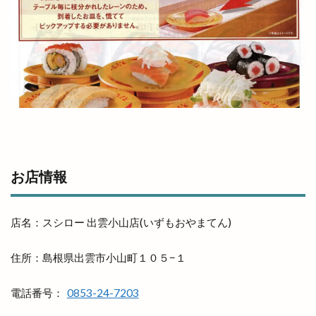
ファンミーティング
フィンランド
フィンランドサウナ
フィンランドサウナフェス
フウタイム
フェス
フェスタ・ルーチェ
フェスティバル
フォーク酒場
フジテレビ
フライングキッズ
フランス料理店
フリマ
フリースクール
フリースペース
フリーマケット
フリーマーケット
フルーツサンドショップ
フレンチ
お店情報
フレンチレストラン
フーズマーケット
フーズマーケットホック
店名：スシロー 出雲小山店(いずもおやまてん)
フーズマーケットホック平田店
フード
フードコート
ブックオフ
ブックオフ出雲店
住所：島根県出雲市小山町１０５−１
ブックカバー
ブラタモリ
ブラックフライデー
電話番号：
0853-24-7203
ブルワリー
ブルーカカオ