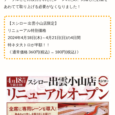
ビアテラス
ビアテリアシーナ
ビアバイキング
あわてて取り上げる必要がなくなりました！
ビアパック
ビアフェス
ビアフェスタ
ビアホール
ビジネスフェア
ビジネスホテル
【スシロー 出雲小山店限定】
ビストロ
ビストロ309
ビストロサンマルク
リニューアル特別価格
ビッグシップ
ビッグハート出雲
ビッグボーイ
2024年4月18日(木)～4月21日(日)の4日間
ビバ
ビレッジ
ビートル バーガー
特ネタ大トロが半額！！
《 通常価格 360円(税込) → 180円(税込) 》
ビーフコロッケ
ビーマイル
ビームス
ビームス ジャパン
ビームスジャパン出雲
ビール
ピアーチェ
ピクニック
ピクニックゆめタウン出雲店
ピザ
ピザハット
ファッションセンター
ファディー
ファミマ
ファミリーバル
ファミリーマート
ファミリーマート平田西店
ファミリーマート雲州平田駅東店
ファンケル