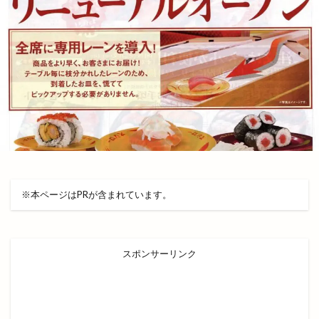
スヤキ屋
スラッシュ出雲
スリーピー
スロット
スーパーマート
セカンド
セブン
セブンイレブン
セブンスダイス
セリア
セリア出雲渡橋店
セルフ
セルフ脱毛
セレクション
セレクトショップ
センチュリオンホテル出雲
ゼロワン
ソース
タカラトミー
タシロハク
タマステージ
タラート
タレント
タロット占い
ダイアナ
ダイエット
ダイオウイカ
※本ページはPRが含まれています。
ダイソー
ダイブバー
ダイレックス
チェルシーニューヨーク
チチカカ
スポンサーリンク
チューリップ祭り
チョアチキン
チョアチキン大庭kamosu店
チョコザップ
チョコレート専門店
チョコレート工場
チラシ