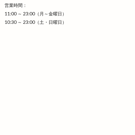
ブーランジェリーミケ
プチカラチャム
営業時間：
プラタナスホール
プラチナ
プラチナメダカ
11:00 ～ 23:00（月～金曜日）
10:30 ～ 23:00（土・日曜日）
プラネタリウム
プラント
プラント出雲店
プレギエーラジェラート
プレミアムチケット
プレミアム商品券
ベッカライコンディトライヒダカ
ヘア
ヘアカラー
ヘアカラーカフェ+今市店
ヘアサロン
ヘアーサロン
ヘラ
ベトナム料理
ベビーカステラ
ベーカリー
ベーカリーBOC
ベーカリーたろきち
ペット
ペットと泊まれる宿
ペットクリニック
ペッパーランチ
ペルファイン
ホイアン食堂
ホック
ホットエアー
ホットエアー2
ホテル
ホテルリッチガーデン
ホテル一畑