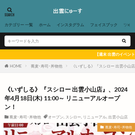
ジャンボマックスＪＭ
ジュウゴヤ
ジュンテンドー
ジョイラスター
ジロー
スイーツ
スイーツ専門無人販売所
カテゴリー 一覧
ホーム
インスタグラム
フェイスブック
ツイ
スイーツ複合店
スイーツ複合店舗
スキー
スクールノマドフェスタ
スケート
スシロー
スタジオandマルシェ
スタジオマルシェ
【週末 出雲のイベント ＆ 出雲に
スタバ
スタンダードプロダクツ
スタンド
HOME
蕎麦･寿司･丼物他
《いずしる》『スシロー 出雲小山店』、
スタンプラリー
スターチス
スターバックス
ステラ
ストップ地球温暖化フェア
《いずしる》『スシロー 出雲小山店』、2024
ストレッチヒーロー
スナゴダ
年4月18日(木) 11:00～ リニューアルオープ
スナック出雲 in 神門通り
スノボ
スノボード
ン！
スパイスカレー
スパゲティハウスマッキー
蕎麦･寿司･丼物他
オープン
,
スシロー
,
リニューアル
,
出雲小山店
スピリチュアルフェア
スポーツ庁
スマホ
蕎麦･寿司･丼物他
スマートフォンケースストアゆめタウン出雲店