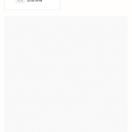
ドラッグ
ドラマ
ドラム
ドンシュー
ドーナッツ
ドーナツ
ドーム店
ナナイロイズ クレープ
ナマステインディア
ナンバ
ニューインテリア
ニューウェルシティ
ニューオーリンズ
ヌードルツアーズ
ネイチャーサロン
ネットスーパー
ハイパーフィット
ハイパーフィット24
ハイパーフィット24 東出雲店
ハイブリッド
ハザードマップ
ハチナナハチ
ハッピーアワー
ハレパン出雲店
ハレルヤ
ハロウィンナイト
ハンドメイド
ハンドメイドマルシェ
ハンドメイド市
ハードオフ
ハードパン
ハーブ
バイキング
バス
バスまつり
バッテリー交換
バナナジュース