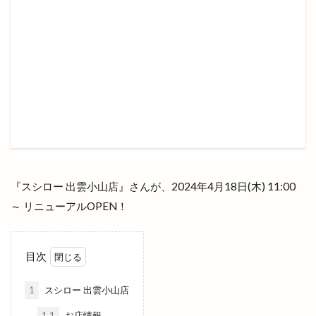
ツインリーブスホテル
テイクアウト
テイクアウト専門店
テガルデリバリー
テナント
テルサ
テレビ新広島
テントサウナ
ディスカウント
ディスカウントストア
ディーアンド
デコ
デパート
デマンド交通サービス
デリバリー
デート
トキ
トクトクきっぷ
トクバイ
トビ
トムＴＯＭファーム
トヨタレンタリース
『スシロー 出雲小山店』さんが、2024年4月18日(木) 11:00
トライアル
トランポリン
トリミング
～ リニューアルOPEN！
トリ吉印のきいろいお店
トレース
トーアマート
トータルビューティーサロン
目次
ドキュメント72時間
ドッグスパ
ドッグラン
ドッチボール
ドトールコーヒー
ドミノピザ
1
スシロー 出雲小山店
ドミノピザ出雲店
ドミノピザ松江島大店
1.1
お店情報