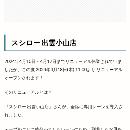
バナナマンのせっかくグルメ
バナナンマン
バラパン
バレンタイン
バンブー
バー ビートル
バースデイ 出雲店
バードジャズオーケストラ
バーニャカウダ
バーベキュー
パイのお店 minorie』
スシロー 出雲小山店
パイの専門店
パイフーテンシンボウ
パチスロ専門店
パチンコ
2024年4月10日～4月17日までリニューアル休業されていま
パティスリーデュレ・セゾン
したが、この度 2024年4月18日(木) 11:00より リニューアル
オープンされます！
パティスリールノワール
パラオ
パラティッシ
パルメイト
パルメイト出雲
パワースポット
そのリニューアルとは？
パン
パンとスイーツのマルシェ
パンケーキ
パンフェス
パン在月
パン屋
パーク
『スシロー 出雲小山店』さんが、全席に専用レーンを導入さ
れました。
パーソナルジム
ヒダカキッチン
ヒナタバコ
ヒュッゲ
ビアへるん
ビアガーデン
テーブルごとに枝分かれしたレーンのため、到着したお皿を