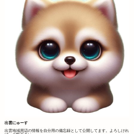
ローストチキン専門店
ローズガーデン松江
ローソン
ローソン 島大通店
ローリエ
ワイン
ワッフル
ワンONE祭り
ワンダフルフェスティバル
ワンフー
ワークマン女子
ワールドキッチン
ヴィオラス
ヴィシル
ヴィラ
ヴィラフォーシーズンズ
ヴィラ出雲
ヴィヴァン
一時休業
一畑バス
一畑百貨店
一畑薬師
一畑電車
一畑電車謎解き
一畑電鉄
一福
一華
一蓮
一覧
万九千神社
三代目
三刀屋
三木整形外科ペインクリニック
三瓶山
三瓶山山開き
三瓶山東の原
三瓶観光リフト
上の宮
上塩冶
上津チャレンジフィールド
出雲にゅーす
上田コールド
上直江
下り参道
下古志
出雲地域周辺の情報を自分用の備忘録として公開してます。よろしけれ