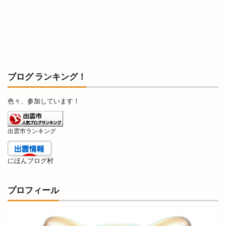
ラーメン
ラーメン居酒屋
ラーメン屋あぐ梨
ラーメン篠寛
ラーメン茶屋
ラー麺ずんどう屋
リズム
リズモ
リズモ出雲
リチウム
リッチガーデン
リトミックミニ体験会
リトミック教室
リトルアリス
リニューア
ブログ ランキング！
リニューアル
リニューアルオープン
リノ
色々、参加しています！
リユース
リラクゼーションサロン
リンガーハット
リンパマッサージ
リンリン
出雲市ランキング
ルバーブ
ルミナ
レイカズンアウトレット
レウナ
レガーレ
レクレーション
にほんブログ村
レストラン
レストラン至誠
レトロな自動販売機
レンタカー
プロフィール
レンタルショップ
レンタルスペース
レンタルボックス
ロワンテ
ローカリズム