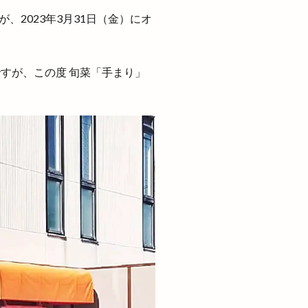
湖陵
2023年3月31日（金）にオ
灯台
き
すが、この度 旬菜「手まり」
館
焼きそば
焼き芋自販機
式
上そば羽根屋
つり
王福
生ドーナツ
雲
番号
白虎点心房
県道
真名井
知井宮