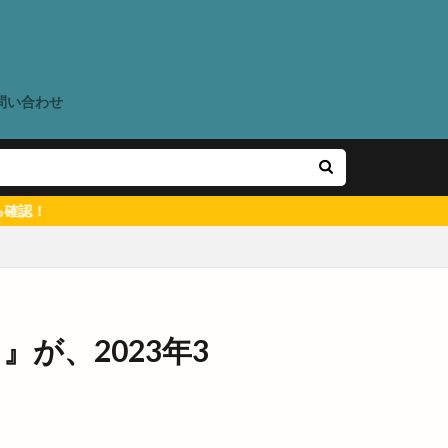
国道431
地域の歴史
問い合わせ
塩冶有原
港
壱香庵
くフェア
ー
大しめ縄
大学三大駅伝
島ワンONE祭り
大田市駅
大田店
ン
大社出張所
が、2023年3
大社線
場
大阪
天満屋
ん夏祭り