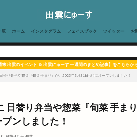
時間
四季荘
四絡の由来
回遊館
回遊館 出雲
国引き神話
国際空手道連盟
土曜夜市
地ビール
地元民
地名の由来
地爪ケアクリニックサロン
坂の下の小さなお店
坂根屋
坦々麺
一覧
ホーム
インスタグラム
フェイスブック
ツイッター
お
堀川遊覧船
堀江薬局
場所
塊根植物
塩冶
塩冶店
塩冶町
塩冶神前
塩名人
塩名人 出雲店
塩名人 本店
境
夜祭
夏祭り
夕やけこやけ
夕刻篝火舞
夕日
多伎いちじ
多伎ジャズ
多伎町
夜行バス
夜間診療所
夢みなとタワ
にゅーす 一週間のまとめ記事】をこちらから確認！
大即売会
大吉
大土地神楽
大型店舗
大塚
大塚店
日替り弁当や惣菜『旬菜 手まり』が、2023年3月31日(金)にオープンしました！
大年神社
大東七夕まつり
大根島
大根島ぼたん祭
大根
新崎
大津新崎町
大津朝倉
大田
大田丼丸
大田市
田町
大社
大社ご縁広場
大社の紅うさぎ
大社はまゆうマラソ
 日替り弁当や惣菜『旬菜 手まり』
り
大社店
大社支店
大社浜山店
大社町
大社築港
オープンしました！
大社駅はじまりフェスタ
大祭
大祭礼
大衆酒場
大衆鉄板酒
阪ホルモン艶
天ぷら
天串ラーメン
天井川
天心
天満宮
まり
,
日替り弁当
,
旬菜
天然塩ラーメン
天然酵母
天然酵母のパンやさん
天神
天神さ