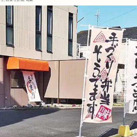
神町
天麩羅
奉納山
奉納山公園
奥出雲そば処一福
奥出
専用
女性限定
奴
好きです一畑電車
姫ラボ
姫ラボ
子育て
学園店
宅配すし
宅配専門
宇迦橋
安分亭
市安来町
安来節演芸館
完全予約制
宍道
宍道IC
宍道ふ
宍道湖
宍道湖しじみ館
宍道湖自然館ゴビウス
宍道町
定額制
大輔
宮脇書店
家具
家族旅行
家族葬ホール
宿泊
な
小さなラーメン屋
小さな結婚式
小学校
小学生
小山
小島よしおの食べてもりもりハッピー教室
小顔エステ
小麦家 Gabutto
居酒屋
屋台
屋台村
山さ紀
山と酒
山のうえの学校マ
山太
山陰
山陰いいものマルシェ
山陰エンタメ運動会
山陰モ
山陰中央新報
山陰中央新報社
山陰合同銀行
山陰合同銀行本店
道開通記念イベントinキララ
岡清木芸
岩がき
島のドッグラン
島根deマルシェ
島根スサノオマジック
島根ビール
島根ワイ
島根出雲店
島根医大
島根和牛専門店
島根大田店
島根