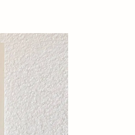
興雲閣
花火大会
竹クリニック
道真
藤岡大拙
見頃
解体
塚
赤飯
泊
車検
組合法人おきす
ん堀
道の駅本庄
酒サム
酒井
重要文化財
関
金賞
銀行
長久