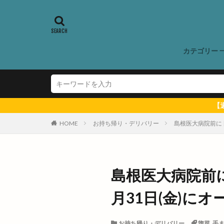
営業日
営業
国道9号線
地域展示パネル
カテゴリー 
城跡ハイキング
塩冶有原町
夏まつり
夏
多伎キララまつり
【週末 出雲のイベント ＆ 出雲
大なほらい
HOME
お持ち帰り・デリバリー
島根医大病院前に 
大山ブロッコリー
大津店
大津
大田支店
大
島根医大病院前に
大社地区農業まつ
月31日(金)に
大社門前ラボ
大阪の味
大
お持ち帰り・デリバリー
惣菜
,
手
天然うなぎ