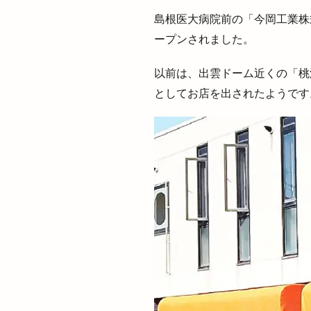
温泉津温泉夏まつ
島根医大病院前の「今岡工業株
湖陵どんとこい祭
ープンされました。
満月の仮装リフト
灯台FES日御碕
以前は、出雲ドーム近くの「桃
炙り牛タン万
としてお店を出されたようです
焼きそば専門店
焼き菓子
焼
焼肉酒場れもん
玉木園芸
玉
珈琲店蒼
理
生徒数
生涯
甲賀米粉たい焼き
痩せない
白
白鳥
盆夜祭
真名井の清水