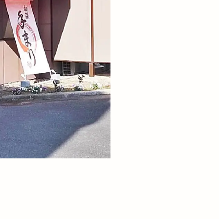
石見海浜公園
ZUMO
神在祭
王福
神苑
りものまつり
パーク
福吉
稲岡
リリース
箸の日
屋
米子市
紅うさぎ
縁むすび
aryou
美容
翠鳩の巣
もい
肉屋黒川