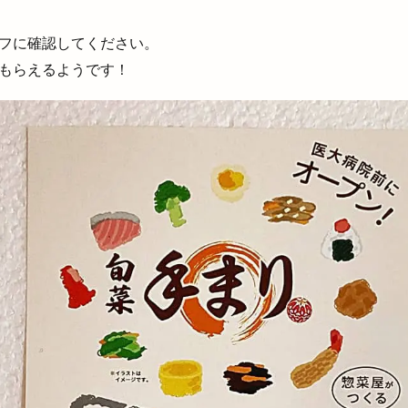
脱毛
脱毛サロン
自動販売機
自宅婚
自家製酵母
自販機
芦渡店
花のれん
花の郷
花房
花火
花火の夕べ
フに確認してください。
報
芸能事務所
若狭土手
若竹
英会話
茅原神社
草
もらえるようです！
 茅原村
荒茅
荒茅町
荘原
荘原夏まつり
荻杼
菅原
菜月
華もめん
華家
蓬莱柿
薬膳料理
藤
藤増
きそば
行き方
行けない人
西工務店
西濃
見学ツアー
宝探しトレイン
豊源
豪農屋敷ライブ
貸切
購入方法
赤
超グルメフェス
足ふみ草花
足湯
路線バス
車
車中
自動車専門店
輝け１１しまね町村フェスティバル
輸入車販売
農事
遊び場
遊ぼうday
遊食俱楽部
運休
運行状況
道と
公園
道路カメラ
避難所
郵送
郷土史
酒ゴリラ出雲店
雲店
酒持田蔵
酒石橋
醗酵文化研究所
醸造所
重さ
見宿禰神社
金しゃり
金刀比羅
金子貴俊
金絲雀
金融機
家
鉄板イタリアン
鉄板焼
鉄板焼藤増
鉄板皿
銀座
鍋カレー
鍛冶屋と料理
鎌倉
鎌倉わらびもち
長さんラーメン