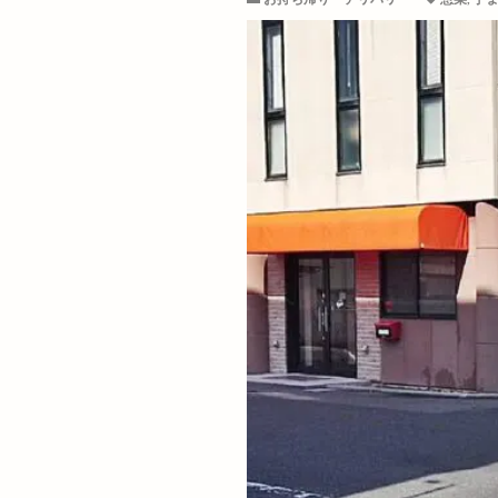
天神寿司
天
女子旅
女性
姫原町
子供
安来市
安来
宍道公民館
定食屋
宮川
専門店
小さ
小島よしお
尾道ラーメン
山城めぐり
山陰中央テレビ
山陰道
山陰
島根 gotoイート
島根中央信用金庫