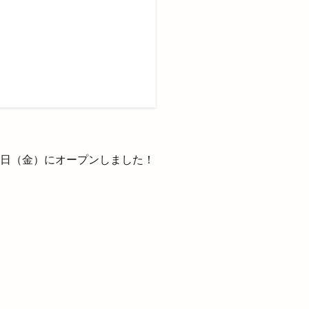
斐川町荘原
新庁舎
新店舗
日御碕灯台
旧東小学校
旬菜
ゾート
1日（金）にオープンしました！
のフラワーフェスタ
ひかわ野工芸まつり
料
有料化
朝市
木の実
本店
本町
まぜそば麺屋まつり
江GENKI夜市