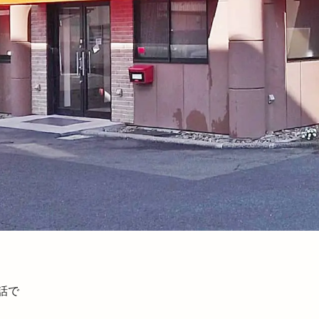
ー
知井宮店
知足亭
石けん
石橋呉服店
石窯ピザ
祇園祭
祈穀祭
神々の国出雲
神伝
神在月
神在月I
奉納
神楽殿
神様
神様の海岸清掃活動
神水
神立中華 
つり
神西店
神西湖
神西湖花火大会
神話の国出雲・日御碕の
祭り
神議り
神門
神門縁日
神門通り
神門通りポケット
神門郡家
福のフルーツサンド
福の唐揚げ
福の酒場
福乃和
神祭
福袋
秋の味覚市
秋冬物
移転
種類
稲佐の浜
窓口
笑いヨガ
笑い文字
笑ってコラえて
笑笑
筋膜
松
篠寛
米
米子
米子コンベンションセンター
米子天満
米子産業体育館
米麹
精霊流し
糸賀ふとん店
紀伊國屋書店
結ぶ
結婚式
網焼酒家
綿屋彦左衛門
総菜
縁
結び
縁結びの神様
縁結び大祭
縁結大祭
縁結花屋
by BEAMS JAPAN
纏
美ビール
美保関灯台
美喰Labo 我龍 G
脱毛
美肌
美肌ワークショップ
羽根屋
羽根屋伝承館店
話で
肉と中華メシ
肉のジャンボびっくり市
肉フェス×酒まつり
肉処も