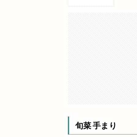
松江GENKI夜市プ
松江しんじ湖温泉
松江フォーゲルパ
松江地ビール
松江東津田
枝大津
枝大
株式会社ふたば
森英恵
椅子
楽市カルビ
歌舞伎の始祖
段ボールクラフト
水木しげるロード
浜山公園陸上競技
海水浴場
海
旬菜 手まり
深澤辰哉
混