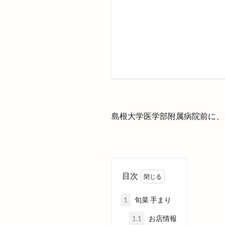
斐川店
斐川
斐川町菜の花畑
新茶まつり
日曜劇場
日
日本女子ソフトボ
日本海貿易株式会
旧高松村
旨
旬魚旬彩わや
島根大学医学部附属病院前に、日
星空のレストラン
春の感謝祭
晴レナマルシェ
有限会社イタケン
目次
木楽祭
木次
札幌
札幌ラ
1
旬菜 手まり
東京分祠
東
1.1
お店情報