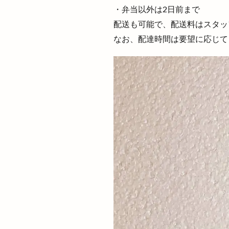
肉汁水餃子
・弁当以外は2日前まで
舟島屋
艸楽
配送も可能で、配送料はスタッ
花粉
花粉予
なお、配達時間は要望に応じて
草谷
荒木村
菜の花まつり
藤田
藤田焼
評判
謎解き
走るパン屋さん
軽四朝市
軽
逆
連歌庵
道の駅秋鹿なぎさ
酒専門店SAM 出
野見宿禰
野
釣具
鉄っぽ
鍋や中じい