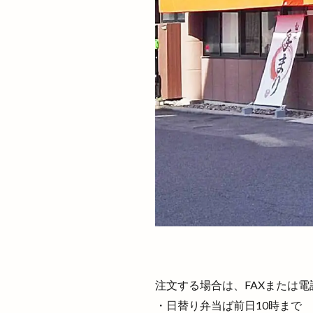
知井宮のベーカリ
石見銀山
砂
神戸川
神楽
神西
神西ま
神話の國よさこい
神門通り店
福杓子祭
福
空飛ぶブタ野郎
節分祭
築地
米子桜まつり
紅葉
紫陽彩
縁引寄祭
縁
縁縁出雲 Produced 
美容室
美容
注文する場合は、FAXまたは電
老舗造酒屋
・日替り弁当ば前日10時まで