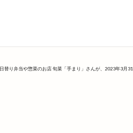
町
斐川町商工まつり
斐川町富村
斐川町沖洲
斐川町直江
斐川西店
料金
新オープン
新幹線
新幹線ラーメン
新規オープン
旅館
日テレ
日御碕
日御碕で過ごす特別な休日
替り弁当
日本グランプリシリーズ
日本ラーメン科学研究所
ール１部リーグ
日本海テレビ
日本海テレビアプリ
日本海直送
社
日産サティオ島根
日真
旧JA平田中央支店
旧大社駅
の御鉢
早特14
早特21
早特7
旬彩IZAKAYA
旬彩酒房
旭IC
明日
明治書店斐川店
明治神宮
昔ながら
星のリ
替り弁当や惣菜のお店 旬菜「手まり」さんが、2023年3月3
星空ガーデン
星花ヨガスタジオ
春
春のまちあるき
春
春の青空市
春物
春祭り
昼飲み
時刻表
時間
晩秋
晴レナルポ
暖だんマルシェ
暖愛笑
月曜日のカレー会
有
有限会社長岡屋
服装
朔のカンパーニュ
朝倉橋プレイス
木綿街道
木綿街道クリスマスマーケット
本庄の小さなマルシェ
ーメン
朱鷺会館
東亜産業
東京
東京から出雲大社
東京
伯店
東出雲
東部ぶどう集荷所
東部高等技術校
松江
松