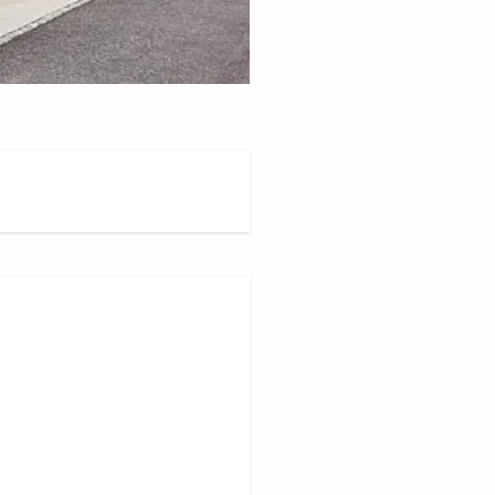
路カメラ
川津店
師走
ッピングセンター
田店
平田支店
名変更
店舗改装
後藤商店
恵比寿
惣菜
所原
扇町
拉麺屋 神楽
撮影会
支店
吉うどん
こい祭
斐川公園