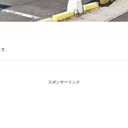
島根県民パスポート
島根県産
島根県立中央病院
島根県立大学
大学部
島根県立東部高等技術校
島根県自動車整備振興会
島根県道
島根県高校駅伝
島根県高等学校駅伝競走大会
島根銀行
川津
工事
工房
巨大海上
巾着袋
市の窓口業務
市の花
均年収ランキング
平田
平田まちあそび
平田まつり
平田ショ
センター ＶｉＶＡ
平田ショッピングセンターViVA
平田商店会
平
ます。
平田町
年の瀬パル
年末市
年末年始
年賀状
幸
店
店頭販売
建替工事
弁当
弁慶くじ
当選番号
彼岸市
活
恋する日御碕イルミネーション
恵季
恵方巻
恵曇集会所
意味
愛宕山公園
感謝祭
成人式
戦国時代
所ジョージ
スポンサーリンク
手ぶらdeピクニック
手まり
手当
手数料
拉麺かもす
振込
振込手数料
授与品
掛け替え
推し
握手
改修
改良めだか
改装
改装工事
整体
整骨院
文
斐伊川
斐伊川河川敷
斐川
斐川そばまつり
斐川だんだんよさ
斐川オープンガーデン
斐川バラのオープンガーデン
斐川倉庫