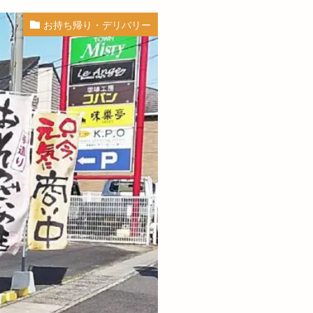
雲町
奥医院
お持ち帰り・デリバリー
姫原
姫原店
安来
るさと森林公園
セルフエステ
寝台特急
寿司
小山店
小麦家がぶっと
ルシェ
山内健司
ビリティパーク
山陰居酒屋
島根
ナリー
斐川店
島根県