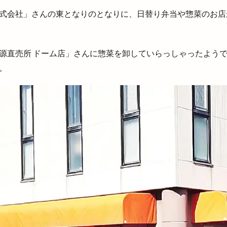
り
湊山公園
湖上花火大会
湖畔の温泉宿くにびき
湖遊館
式会社」さんの東となりのとなりに、日替り弁当や惣菜のお店が、
湖陵どんとこい祭り
湖陵ミニ夏祭り
湖陵温泉
湯の川温泉
満開
滝
漁人
潜在能力テスト
濱家隆一
灯めぐり
灯台フェス日御碕2024
灯台ワールドサミット
炉端かば
炉端焼
源直売所 ドーム店」さんに惣菜を卸していらっしゃったようで
炭火焼鳥
無人販売
無人販売所
無印良品
無料
無自性
。
焼きたて名人
焼きたて名人 パン屋さん
焼きたて名人パン屋さん
き鳥
焼肉
焼肉と居酒屋
焼肉ビアムーン
焼肉店
焼肉百
焼肉食べ放題
牛
牛たん
特別
特売
猪目港
献
湯
玉湯体育館
玉造の小さなマルシェ
玉造温泉
玉造温泉夏ま
容
理容室
琴引
琴引フォレストパーク
甘味処鎌倉
生
スポーツ
生餃子おちょぼさん
生餃子専門店
産直会
甲子園
申し込み
男性専用
町の台所
町カレー
界
界 出
白兎
白枝
白枝店
白枝町
白洗舎
白潟天満宮
盆踊り
益田市
直会
直江
直販所
県立浜山球場
真幸ヶ丘
真幸ヶ丘公園
真幸ヶ丘公園夏まつり
矢尾
矢野