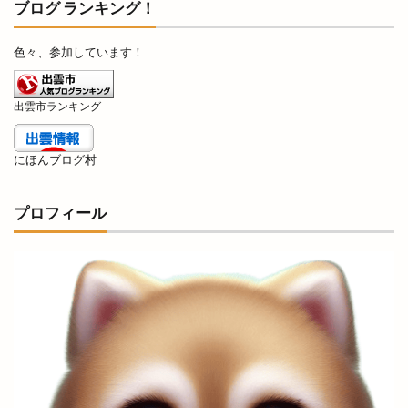
ブログ ランキング！
フライングキッズ
フランス料理店
フリマ
フリースクール
フリースペース
色々、参加しています！
フリーマケット
フリーマーケット
フルーツサンドショップ
フレンチ
出雲市ランキング
フレンチレストラン
フーズマーケット
にほんブログ村
フーズマーケットホック
フーズマーケットホック平田店
フード
プロフィール
フードコート
ブックオフ
ブックオフ出雲店
ブックカバー
ブラタモリ
ブラックフライデー
ブルワリー
ブルーカカオ
ブーランジェリーミケ
プチカラチャム
プラタナスホール
プラチナ
プラチナメダカ
プラネタリウム
プラント
プラント出雲店
プレギエーラジェラート
プレミアムチケット