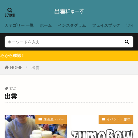
クリスマスディナー
クリーニング
クルージング
クレジットカード
クレーンゲーム専門店
クロスキャンパー
カテゴリー 一覧
ホーム
インスタグラム
フェイスブック
ツイ
クロッフル
クロッフル専門店
クロワッサン
クーポン
グッディー
グッディー上成店
グラッピーノ
グランピング
グランピングベースIZUMO
グランプリ
HOME
出雲
グラース
グルテンフリー
グルメ
グルメキャンペーン
グレアショップ
TAG
ケイスマイル
ケンタッキーフライドチキン
出雲
ケンタッキーフライドチキン 出雲店
ケーキ
ケーキ屋
ケーキ日和
ケーズデンキ
居酒屋・バー
イベント・趣味
ゲストハウス
ゲームコーナー
コインランドリー
コインレストラン