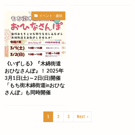
ビッグシップ
ビッグハート出雲
ビッグボーイ
ビバ
ビレッジ
ビートル バーガー
イベント・趣味
ビーフコロッケ
ビーマイル
ビームス
ビームス ジャパン
ビームスジャパン出雲
ビール
ピアーチェ
ピクニック
ピクニックゆめタウン出雲店
ピザ
ピザハット
《いずしる》『木綿街道
ファッションセンター
ファディー
ファミマ
おひなさんぽ』！ 2025年
ファミリーバル
ファミリーマート
3月1日(土)～2日(日)開催
ファミリーマート平田西店
「もち街木綿街道inおひな
さんぽ」も同時開催
ファミリーマート雲州平田駅東店
ファンケル
ファンミーティング
フィンランド
フィンランドサウナ
フィンランドサウナフェス
1
2
3
Next
フウタイム
フェス
フェスタ・ルーチェ
フェスティバル
フォーク酒場
フジテレビ