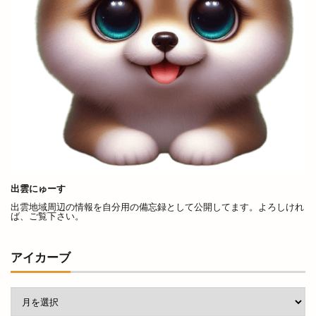
プレミアム商品券
ベッカライコンディトライヒダカ
ヘア
ヘアカラー
ヘアカラーカフェ+今市店
ヘアサロン
ヘアーサロン
ヘラ
ベトナム料理
ベビーカステラ
ベーカリー
ベーカリーBOC
ベーカリーたろきち
ペット
ペットと泊まれる宿
ペットクリニック
ペッパーランチ
ペルファイン
ホイアン食堂
出雲にゅーす
ホック
ホットエアー
ホットエアー2
出雲地域周辺の情報を自分用の備忘録として公開してます。よろしけれ
ホテル
ホテルリッチガーデン
ホテル一畑
ば、ご覧下さい。
ホビーオフ
ホルモン
ホームセンター
アイカーブ
ボックスショップ出雲
ボードゲームスペース
ポケモンセンター
ポップアップストア
ポツンと一軒家
ポプラ
マイクロバブル