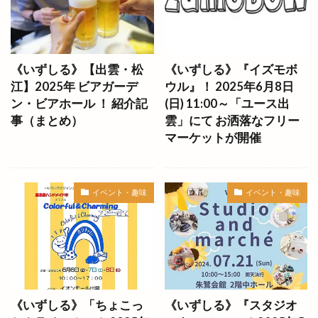
コインロッカー
ココカラ
ココマルシェ
ココロン
コスとくマーケット
コスとくマーケット 平田店
コスコクレープ
《いずしる》【出雲・松
《いずしる》『イズモボ
コストコ
コスモス
コタメリ
江】2025年 ビアガーデ
ウル』！ 2025年6月8日
ン・ビアホール ！ 紹介記
(日) 11:00～「ユース出
コナミスポーツクラブ松江
コミュニティバス
事（まとめ）
雲」にて お洒落なフリー
コワリ
コンサート
コンテナカフェ
マーケットが開催
コンビニ
コーヒースタンド
コーヒーレストラン
ゴビウス
イベント・趣味
イベント・趣味
ゴートゥーイート 島根
ゴールデンウィーク
サイクルセンター
サイゼリヤ
サブスク
サムライボール
サラダプラス
サラダボウル
サラダ専門店
サロン
サン
サンアイ
サンアビ☆アソビ
サンキアカデミー
《いずしる》「ちょこっ
《いずしる》『スタジオ
サンキュー
サンセットタイム