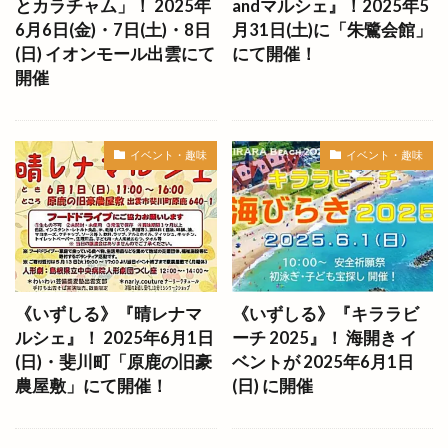
とカラチャム」！ 2025年
andマルシェ』！2025年5
サンデーマーケットチーボ
サンドラッグ
6月6日(金)・7日(土)・8日
月31日(土)に「朱鷺会館」
サンマルク
サンロードなかまち
(日) イオンモール出雲にて
にて開催！
開催
サンロード中町
サン・アビリティーズいずも
サードバレルブリュワリー
ザ ギフト イズモ
シカゴピザ
シャトレーゼ
シャトー弥山
イベント・趣味
イベント・趣味
シャミネ松江
シャミネ松江店
シャーマンキング
シューラルー
ショップ
シーシーマルシェ
ジェラート
ジビエ
ジブリ
ジム
ジャックインザドーナツ
ジャパン
ジャンボマックス
《いずしる》『晴レナマ
《いずしる》『キララビ
ルシェ』！ 2025年6月1日
ーチ 2025』！ 海開き イ
ジャンボマックスＪＭ
ジュウゴヤ
(日)・斐川町「原鹿の旧豪
ベントが 2025年6月1日
ジュンテンドー
ジョイラスター
ジロー
農屋敷」にて開催！
(日) に開催
スイーツ
スイーツ専門無人販売所
スイーツ複合店
スイーツ複合店舗
スキー