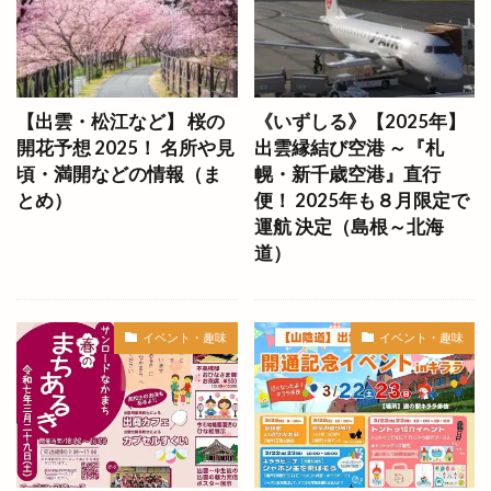
ニューオーリンズ
ヌードルツアーズ
ネイチャーサロン
ネットスーパー
ハイパーフィット
ハイパーフィット24
【出雲・松江など】 桜の
《いずしる》【2025年】
ハイパーフィット24 東出雲店
ハイブリッド
開花予想 2025！ 名所や見
出雲縁結び空港 ～『札
ハザードマップ
ハチナナハチ
ハッピーアワー
頃・満開などの情報（ま
幌・新千歳空港』直行
ハレパン出雲店
ハレルヤ
ハロウィンナイト
とめ）
便！ 2025年も８月限定で
運航 決定（島根～北海
ハンドメイド
ハンドメイドマルシェ
道）
ハンドメイド市
ハードオフ
ハードパン
ハーブ
バイキング
バス
バスまつり
バッテリー交換
バナナジュース
イベント・趣味
イベント・趣味
バナナマンのせっかくグルメ
バナナンマン
バラパン
バレンタイン
バンブー
バー ビートル
バースデイ 出雲店
バードジャズオーケストラ
バーニャカウダ