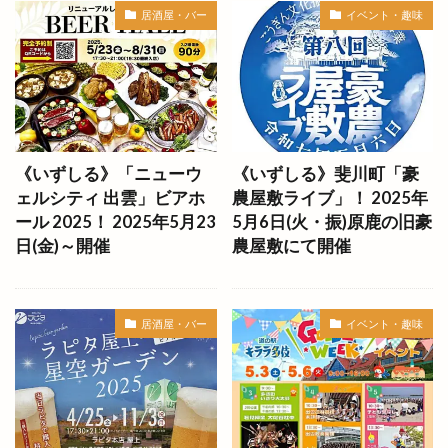
居酒屋・バー
イベント・趣味
スクールノマドフェスタ
スケート
スシロー
スタジオandマルシェ
スタジオマルシェ
スタバ
スタンダードプロダクツ
スタンド
スタンプラリー
スターチス
スターバックス
ステラ
ストップ地球温暖化フェア
《いずしる》「ニューウ
《いずしる》斐川町「豪
ストレッチヒーロー
スナゴダ
ェルシティ 出雲」ビアホ
農屋敷ライブ」！ 2025年
スナック出雲 in 神門通り
スノボ
スノボード
ール 2025！ 2025年5月23
5月6日(火・振)原鹿の旧豪
スパイスカレー
スパゲティハウスマッキー
日(金)～開催
農屋敷にて開催
スピリチュアルフェア
スポーツ庁
スマホ
スマートフォンケースストアゆめタウン出雲店
居酒屋・バー
イベント・趣味
スヤキ屋
スラッシュ出雲
スリーピー
スロット
スーパーマート
セカンド
セブン
セブンイレブン
セブンスダイス
セリア
セリア出雲渡橋店
セルフ