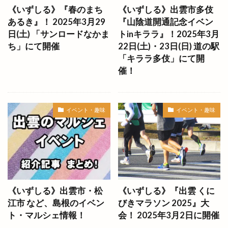
《いずしる》『春のまち
《いずしる》出雲市多伎
バーベキュー
パイのお店 minorie』
あるき』！ 2025年3月29
『山陰道開通記念イベン
パイの専門店
パイフーテンシンボウ
日(土) 「サンロードなかま
トinキララ』！2025年3月
パチスロ専門店
パチンコ
ち」にて開催
22日(土)・23日(日) 道の駅
「キララ多伎」にて開
パティスリーデュレ・セゾン
催！
パティスリールノワール
パラオ
パラティッシ
パルメイト
パルメイト出雲
パワースポット
パン
パンとスイーツのマルシェ
パンケーキ
イベント・趣味
イベント・趣味
パンフェス
パン在月
パン屋
パーク
パーソナルジム
ヒダカキッチン
ヒナタバコ
ヒュッゲ
ビアへるん
ビアガーデン
ビアテラス
ビアテリアシーナ
ビアバイキング
ビアパック
ビアフェス
ビアフェスタ
《いずしる》出雲市・松
《いずしる》『出雲 くに
江市 など、島根のイベン
びきマラソン 2025』大
ビアホール
ビジネスフェア
ビジネスホテル
ト・マルシェ情報！
会！ 2025年3月2日に開催
ビストロ
ビストロ309
ビストロサンマルク