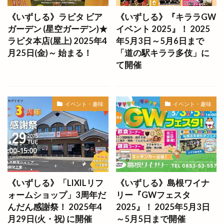
セルフ脱毛
セレクション
セレクトショップ
《いずしる》ラピタ ビア
《いずしる》『キララGW
センチュリオンホテル出雲
ゼロワン
ソース
ガーデン (星空ガーデン)★
イベント 2025』！ 2025
ラピタ本店(屋上) 2025年4
年5月3日～5月6日まで
タカラトミー
タシロハク
タマステージ
月25日(金)～ 始まる！
「道の駅キララ多伎」に
タラート
タレント
タロット占い
て開催
ダイアナ
ダイエット
ダイオウイカ
ダイソー
ダイブバー
ダイレックス
イベント・趣味
イベント・趣味
チェルシーニューヨーク
チチカカ
チューリップ祭り
チョアチキン
チョアチキン大庭kamosu店
チョコザップ
チョコレート専門店
チョコレート工場
チラシ
ツインリーブスホテル
テイクアウト
《いずしる》「LIXILリフ
《いずしる》島根ワイナ
テイクアウト専門店
テガルデリバリー
ォームショップ」3周年だ
リー『GWフェスタ
テナント
テルサ
テレビ新広島
んだん感謝祭！ 2025年4
2025』！ 2025年5月3日
テントサウナ
ディスカウント
月29日(火・祝) に開催
～5月5日まで開催