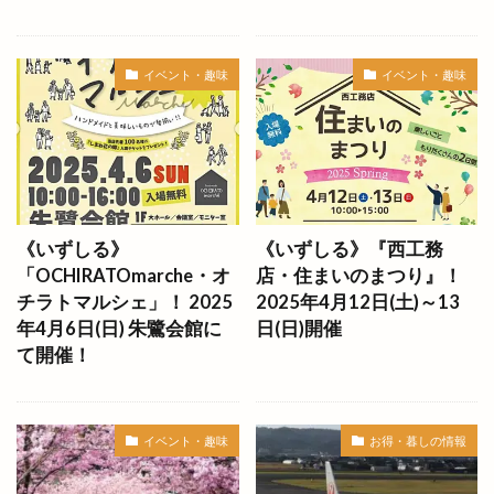
ディスカウントストア
ディーアンド
デコ
デパート
デマンド交通サービス
デリバリー
イベント・趣味
イベント・趣味
デート
トキ
トクトクきっぷ
トクバイ
トビ
トムＴＯＭファーム
トヨタレンタリース
トライアル
トランポリン
トリミング
トリ吉印のきいろいお店
トレース
トーアマート
トータルビューティーサロン
《いずしる》
《いずしる》『西工務
ドキュメント72時間
ドッグスパ
ドッグラン
「OCHIRATOmarche・オ
店・住まいのまつり』！
チラトマルシェ」！ 2025
2025年4月12日(土)～13
ドッチボール
ドトールコーヒー
ドミノピザ
年4月6日(日) 朱鷺会館に
日(日)開催
ドミノピザ出雲店
ドミノピザ松江島大店
て開催！
ドラッグ
ドラマ
ドラム
ドンシュー
ドーナッツ
ドーナツ
ドーム店
イベント・趣味
お得・暮しの情報
ナナイロイズ クレープ
ナマステインディア
ナンバ
ニューインテリア
ニューウェルシティ