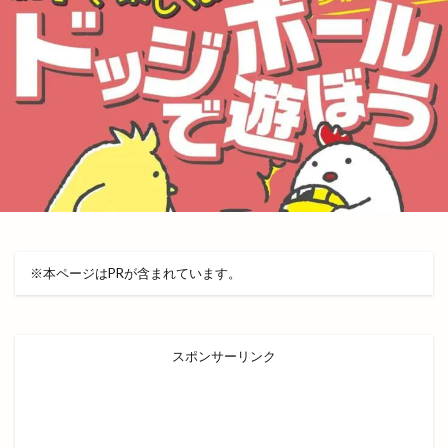
一畑電車謎解き
一畑電鉄
一福
一華
一蓮
一覧
万九千神社
三代目
三刀屋
三木整形外科ペインクリニック
三瓶山
三瓶山山開き
三瓶山東の原
三瓶観光リフト
上の宮
上塩冶
上津チャレンジフィールド
上田コールド
上直江
下り参道
下古志
下古志町
不定期
丑の日
世界フェアトレードデー
世界糖尿病デー
※本ページはPRが含まれています。
両三柳
中国四川料理
中央しんきん
中央通り
中日つぁん
中海ふれあい公園
中町商店街
中華
中華料理
中華料理店
スポンサーリンク
中華食堂一番
中華飯店
中酪
中野美保南
串カツ
丸亀製麺出雲
丸信商事
丼
乃が美
久世福商店
亀山会館
予約