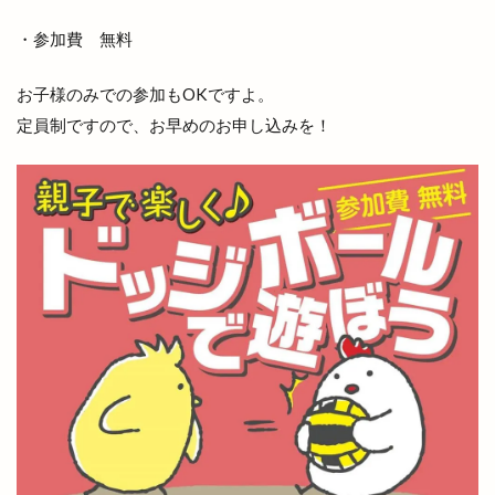
出雲神楽
出雲神話まつり
出雲科学館
・参加費 無料
出雲空港
出雲空港ホテル
お子様のみでの参加もOKですよ。
出雲縁紡ぎだんだんcafe
出雲縁結び空港
定員制ですので、お早めのお申し込みを！
出雲花火大会
出雲茶寮
出雲荻杼店
出雲西店
出雲観光
出雲観光協会
出雲警察署
出雲讃岐
出雲豚骨ラーメン
出雲販売店
出雲路遊食 八雲
出雲道場
出雲阿国
出雲阿国の墓
出雲阿国終焉地
出雲陸上
出雲陸上競技大会
出雲須佐温泉
出雲駅伝
出雲駅前
出雲駅南屋台村
出雲駅南店
出雲高岡店
出雲高松駅
分社
分祠
分院
切符
初音寿司
券売機
前田真由子
前門屋
助成
動物ふれあい祭り
動物病院
勢溜