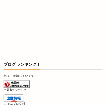
平田ショッピングセンター ＶｉＶＡ
平田ショッピングセンターViVA
平田商店会
平田店
平田支店
平田文化館
平田町
年の瀬パル
年末市
年末年始
年賀状
幸
店名変更
店舗改装
店舗統廃合
店頭販売
建替工事
弁当
弁慶くじ
当選番号
彼岸市
後藤商店
御朱印帳
復活
恋する日御碕イルミネーション
恵季
ブログ ランキング！
恵方巻
恵曇集会所
恵比寿
惣菜
惣菜コーナー
意味
愛宕山公園
感謝祭
色々、参加しています！
成人式
戦国時代
所ジョージ
所原
扇町
手ごねパン教室
手ぶらdeピクニック
出雲市ランキング
手まり
手当
手数料
拉麺かもす
にほんブログ村
拉麺屋 神楽
持ち帰り専門店
振込