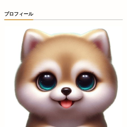
振込手数料
授与品
掛け替え
推し
プロフィール
握手
撮影会
支店
支那そば 来来
改修
改良めだか
改装
改装工事
整体
整骨院
文吉うどん
文吉たまき
斐伊川
斐伊川河川敷
斐川
斐川そばまつり
斐川だんだんよさこい祭
斐川のひまわり畑
斐川オープンガーデン
斐川バラのオープンガーデン
斐川倉庫
斐川公園
斐川店
斐川町
斐川町商工まつり
斐川町富村
斐川町沖洲
斐川町直江
斐川町荘原
斐川町菜の花畑
斐川西店
料金
新オープン
新幹線
新幹線ラーメン
新庁舎
新店舗
新茶まつり
新規オープン
旅館
日テレ