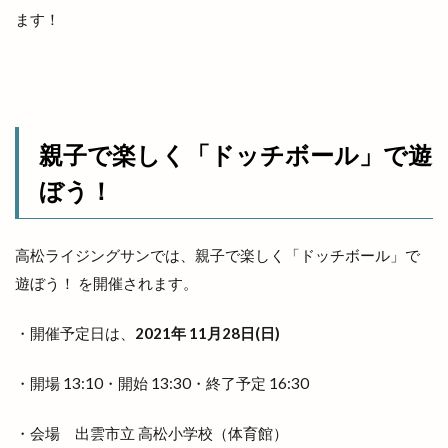
ます！
出雲市大社町
出雲市天神
出雲市天神町
出雲市姫原
出雲市小山町
出雲市小川町
出雲市平田町
出雲市役所だんだん広場
出雲市役所南側
出雲市斐川町
出雲市新町
親子で楽しく「ドッチボール」で遊
出雲市東林木町
出雲市民会館
出雲市江田町
ぼう！
出雲市浜町
出雲市渡橋
出雲市渡橋町
出雲市湖陵町
出雲市灘分町
出雲市白枝町
出雲市総合体育館
出雲市荻杼
出雲市荻杼町
高松ライジングサンでは、親子で楽しく「ドッチボール」で
遊ぼう！ を開催されます。
出雲市駅
出雲市駅前
出雲市駅前町
出雲市駅南
出雲市駅南店
出雲市高岡町
・開催予定日は、
2021年 11月28日(日)
出雲平田
出雲平田店
出雲平野
出雲店
出雲教
出雲文化伝承館
出雲斐川店
・開場 13:10・開始 13:30・終了予定 16:30
出雲斐川町店
出雲日御碕灯台
出雲歴史博物館
・会場 出雲市立 高松小学校（体育館）
出雲民藝館
出雲物産館
出雲直会バル