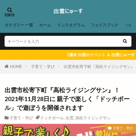
ルバーブ
ルミナ
レイカズンアウトレット
レウナ
レガーレ
レクレーション
カテゴリー 一覧
ホーム
インスタグラム
フェイスブック
ツイ
レストラン
レストラン至誠
レトロな自動販売機
レンタカー
レンタルショップ
レンタルスペース
【週末 出雲のイベント ＆ 出雲にゅーす 一週間のまと
レンタルボックス
ロワンテ
ローカリズム
HOME
子育て・学び
出雲市松寄下町『高松ライジングサン』
ローストチキン専門店
ローズガーデン松江
ローソン
ローソン 島大通店
ローリエ
ワイン
ワッフル
ワンONE祭り
出雲市松寄下町『高松ライジングサン』！
ワンダフルフェスティバル
ワンフー
2021年11月28日に 親子で楽しく「ドッチボー
ワークマン女子
ワールドキッチン
ヴィオラス
ル」で遊ぼうを開催されます
ヴィシル
ヴィラ
ヴィラフォーシーズンズ
子育て・学び
ドッチボール
,
出雲
,
高松ライジングサン
ヴィラ出雲
ヴィヴァン
一時休業
子育て・学び
一畑バス
一畑百貨店
一畑薬師
一畑電車