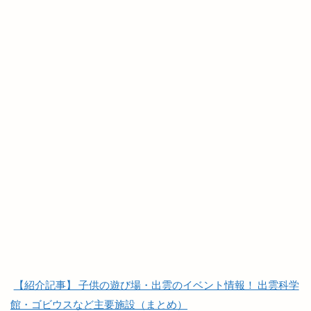
奉納山
奉納山公園
奥出雲そば処一福
奥出雲町
奥医院
女子旅
女性専用
女性限定
奴
好きです一畑電車
姫ラボ
姫ラボ
姫原
姫原店
姫原町
子供
子育て
学園店
宅配すし
宅配専門
宇迦橋
安分亭
安来
安来市
安来市安来町
安来節演芸館
完全予約制
宍道
宍道IC
宍道ふるさと森林公園
宍道公民館
宍道湖
宍道湖しじみ館
宍道湖自然館ゴビウス
宍道町
定額制セルフエステ
定食屋
宮川大輔
宮脇書店
家具
家族旅行
家族葬ホール
【紹介記事】 子供の遊び場・出雲のイベント情報！ 出雲科学
宿泊
寝台特急
寿司
専門店
小さな
館・ゴビウスなど主要施設（まとめ）
小さなラーメン屋
小さな結婚式
小学校