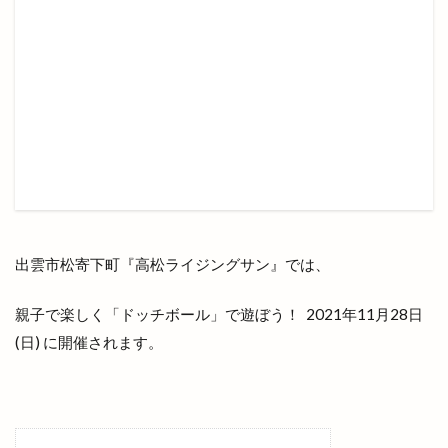
二十歳の集い
井上さやか
井上太陽
井山屋製菓
交通系
京店カラコロ広場
人形のはなふさ
人気
人生ゲーム
今井書店
今井書店出雲店
今在家
今市
今市町
今市町北本町
今市町新町
今市６号線
今日
仕出し弁当
他行
他金融機関
代官町
令和4年
伊勢宮
伊太利屋
休業
伝承館
住まいのまつり
出雲市松寄下町『高松ライジングサン』では、
佐々木美玲
佐藤内科
佐藤拓司
佐藤栞里
親子で楽しく「ドッチボール」で遊ぼう！ 2021年11月28日
佐藤道場
佐野農園
体験教室
何市
(日) に開催されます。
何県
併川
使い方
使えるお店
例祭
俵まんじゅう
俺たちメダカ族
倉吉すいか
個室
個室de焼き鳥 こさと
値段
健菜厨房
備蓄米
像