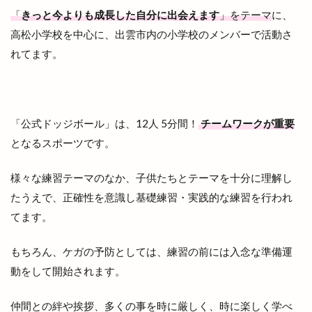
「
きっと今よりも成長した自分に出会えます
」をテーマ
に、
出雲ミライト
出雲ロイヤルホテル
高松小学校を中心に、出雲市内の小学校のメンバーで活動さ
出雲上塩冶店
出雲丼丸
出雲健康公園
れてます。
出雲全日本大学選抜駅伝競走
出雲北店
出雲南店
出雲商工会
出雲商工会議所
出雲商工会議所青年部
出雲商工会館
出雲商業
「公式ドッジボール」は、12人 5分間！
チームワークが重要
出雲国風土記
出雲塩冶原店
出雲塩冶店
となるスポーツです。
出雲多伎ブルワリー
出雲大塚店
出雲大社
出雲大社1月
出雲大社2月
出雲大社5月
様々な練習テーマのなか、子供たちとテーマを十分に理解し
たうえで、正確性を意識し基礎練習・実践的な練習を行われ
出雲大社ブルーライトアップ
出雲大社前駅
てます。
出雲大社神門通り店
出雲小山店
出雲市
出雲市 歴史
出雲市の歴史
出雲市中心商店街
もちろん、ケガの予防としては、練習の前には入念な準備運
出雲市今市町
出雲市体育館
出雲市古志町
動をして開始されます。
出雲市商工団体協議会
出雲市四絡
出雲市塩冶
仲間との絆や挨拶、多くの事を時に厳しく、時に楽しく学べ
出雲市塩冶町
出雲市大塚町
出雲市大津町