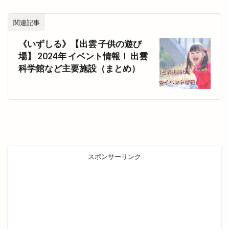
小学生
小山
小山店
小島よしお
関連記事
小島よしおの食べてもりもりハッピー教室
《いずしる》【出雲 子供の遊び
小顔エステ
小麦家 Gabutto
小麦家がぶっと
場】 2024年 イベント情報！ 出雲
尾道ラーメン
居酒屋
屋台
屋台村
科学館など主要施設（まとめ）
山さ紀
山と酒
山のうえの学校マルシェ
山内健司
山城めぐり
山太
山陰
山陰いいものマルシェ
山陰エンタメ運動会
山陰モビリティパーク
山陰中央テレビ
山陰中央新報
山陰中央新報社
山陰合同銀行
スポンサーリンク
山陰合同銀行本店
山陰居酒屋
山陰道
山陰道開通記念イベントinキララ
岡清木芸
岩がき
島のドッグラン
島根
島根 gotoイート
島根deマルシェ
島根スサノオマジック
島根ビール