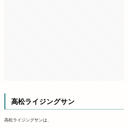
出雲にゅーす
出雲の加田屋
出雲の國のソフトクリーム
出雲の地名
出雲の城跡
出雲の新酒祭
出雲の旅
出雲の日
出雲の歴史
出雲の舞
出雲ふるさと応援マルシェ
出雲アート＆オーガニックフェス
出雲ウィーク
出雲グランピング
出雲ケーブルビジョン
出雲ショッピング
出雲センター
出雲タイ古式ボディケア
出雲テラス
出雲ドーム
出雲ドーム2000人の吹奏楽
出雲ドームdeスポーツ＆健康フェスティバル
高松ライジングサン
出雲ドームかみあり吹奏楽フェスタ2023
出雲ナイトマルシェ
出雲バル
出雲ビアフェス
高松ライジングサンは、
出雲プロジェクト
出雲プロジェクト 2期