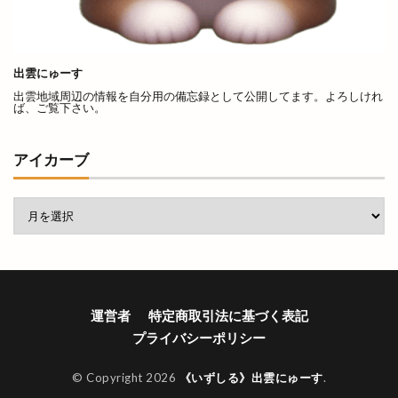
日御碕
日御碕で過ごす特別な休日
日御碕灯台
日曜劇場
日替り弁当
日本グランプリシリーズ
出雲にゅーす
日本ラーメン科学研究所
出雲地域周辺の情報を自分用の備忘録として公開してます。よろしけれ
ば、ご覧下さい。
日本女子ソフトボール１部リーグ
日本海テレビ
日本海テレビアプリ
日本海直送
アイカーブ
日本海貿易株式会社
日産サティオ島根
日真
旧JA平田中央支店
旧大社駅
旧東小学校
旧高松村
旨の御鉢
早特14
早特21
早特7
旬彩IZAKAYA
旬彩酒房
旬菜
旬魚旬彩わや
旭IC
明日
明治書店斐川店
明治神宮
昔ながら
星のリゾート
運営者
特定商取引法に基づく表記
星空のレストラン
星空ガーデン
プライバシーポリシー
星花ヨガスタジオ
春
春のまちあるき
© Copyright 2026
《いずしる》出雲にゅーす
.
春のフラワーフェスタ
春の感謝祭
春の青空市