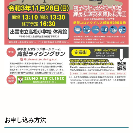
勢溜の大鳥居
北京
北島国造館
北本町
北栄町
北海道
北神立店
北陽ミートセンター
医大
医大通り
十五屋
十割そば塩名人
十割蕎麦 塩名人
千家尊福
半夏
半夏まつり
半額倉庫
半額倉庫あそViVA店
半額専門店
南口
南天神コインランドリー
印
原宿ピクニック
原鹿の旧豪農屋敷
参拝
口コミ
口福堂
古代
古代出雲大社
古代出雲歴史博物館
古例渡御式
古古米
古川製パン店
古志夏祭り
古志氏
古志町の歴史
古志遺跡群
古民家
古民家レストラン
お申し込み方法
古着
古着屋ミックステープ
台湾かき氷
台湾料理
合銀
合鍵
吉兆館