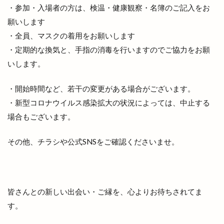
・参加・入場者の方は、検温・健康観察・名簿のご記入をお
坂の下の小さなお店
坂根屋
坦々麺
願いします
城跡ハイキング
堀川遊覧船
堀江薬局
・全員、マスクの着用をお願いします
場所
塊根植物
塩冶
塩冶店
・定期的な換気と、手指の消毒を行いますのでご協力をお願
塩冶有原
塩冶有原町
塩冶町
塩冶神前
いします。
塩名人
塩名人 出雲店
塩名人 本店
境港
・開始時間など、若干の変更がある場合がございます。
壱香庵
夏まつり
夏夜祭
夏祭り
・新型コロナウイルス感染拡大の状況によっては、中止する
夕やけこやけ
夕刻篝火舞
夕日
場合もございます。
多伎いちじくフェア
多伎キララまつり
その他、チラシや公式SNSをご確認くださいませ。
多伎ジャズ
多伎町
夜行バス
夜間診療所
夢みなとタワー
大しめ縄
大なほらい
大即売会
大吉
大土地神楽
大型店舗
大塚
大塚店
大学三大駅伝
皆さんとの新しい出会い・ご縁を、心よりお待ちされてま
す。
大山ブロッコリー
大年神社
大東七夕まつり
大根島
大根島ぼたん祭
大根島ワンONE祭り