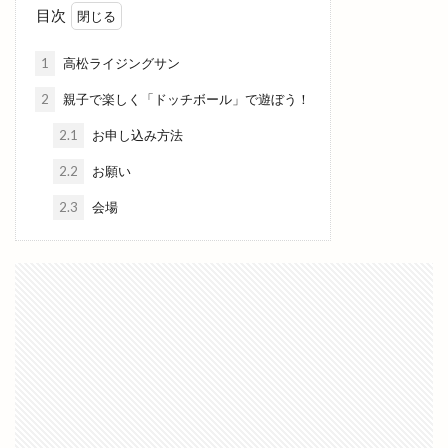
目次
元祖ステーキ重専門店
入南
全国うまいもの博
全国チェーン
全肉祭
全身
八兵衛
1
高松ライジングサン
八剣伝
八束町
八足門
八雲神社
2
親子で楽しく「ドッチボール」で遊ぼう！
八雲風穴
公善社
公園
公開講座
2.1
お申し込み方法
内科
写真展
冬の出雲グルメキャンペーン
2.2
お願い
冷凍
冷凍まんじゅう
冷凍自動販売機
2.3
会場
冷凍餃子
凡蔵
凸
出前
出前館
出商デパート
出張所
出福
出西
出西窯
出雲
出雲MUSIC＆MARCHE
出雲ZUMBA®フェス
出雲あんこ旅
出雲うどん
出雲ぜんざい本舗
出雲そば
出雲そばと美食の旅
出雲そばまつり
出雲そば旅
出雲だんだんとまとアリーナ
出雲だんだん広場
出雲だんだん祭り