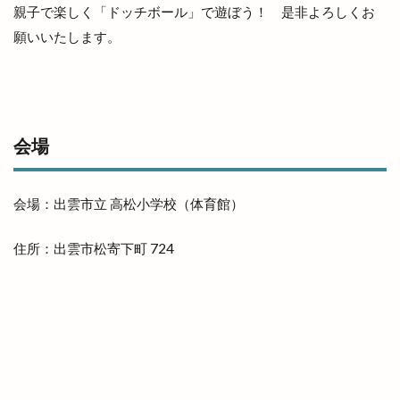
親子で楽しく「ドッチボール」で遊ぼう！
是非よろしくお
大津店
大津新崎
大津新崎町
大津朝倉
願いいたします。
大田
大田丼丸
大田市
大田市駅
大田店
大田支店
大田町
大社
大社ご縁広場
大社の紅うさぎ
大社はまゆうマラソン
大社出張所
会場
大社地区農業まつり
大社店
大社支店
大社浜山店
大社町
大社築港
大社線
会場：出雲市立 高松小学校（体育館）
大社門前ラボ
大社駅はじまりフェスタ
大祭
住所：出雲市松寄下町 724
大祭礼
大衆酒場
大衆鉄板酒場
大阪
大阪の味
大阪ホルモン艶
天ぷら
天串ラーメン
天井川
天心
天満宮
天満屋
天然うなぎ
天然塩ラーメン
天然酵母
天然酵母のパンやさん
天神
天神さん夏祭り
天神寿司
天神町
天麩羅