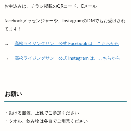
お申込みは、チラシ掲載のQRコード、Eメール
吉岡隆徳記念
名所
名越弥七朗
呑み処 わや
味の店 めぐみ
味噌ラーメン
facebookメッセンジャーや、InstagramのDMでもお受けされ
味都
和
和ごころじょこ
和平
てます！
和樂庵酒井
和焼肉 六味
和牛焼肉屋
→
高松ライジングサン 公式 Facebook は、こちらから
和田珍味
和鋼博物館
和風スナック
和食居酒屋
和食料理屋
唐崎商店
唐川
→
高松ライジングサン 公式 Instagram は、こちらから
唐揚げ専門店
唐楽
唯一無二
商店
善ちゃんラーメン
喜多縁
喫茶福乃珈琲
喰神
営業日
営業時間
四季荘
四絡の由来
回遊館
回遊館 出雲
お願い
国引き神話
国道431
国道9号線
国際空手道連盟
土曜夜市
地ビール
・動ける服装、上靴でご参加ください
地元民
地名の由来
地域の歴史
・タオル、飲み物は各自でご用意ください
地域展示パネル
地爪ケアクリニックサロン