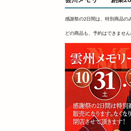
温泉津温泉夏まつ
湖陵どんとこい祭
感謝祭の2日間は、特別商品の
満月の仮装リフト
灯台FES日御碕
どの商品も、予約はできません
炙り牛タン万
焼きそば専門店
焼き菓子
焼
焼肉酒場れもん
玉木園芸
玉
珈琲店蒼
理
生徒数
生涯
甲賀米粉たい焼き
痩せない
白
白鳥
盆夜祭
真名井の清水