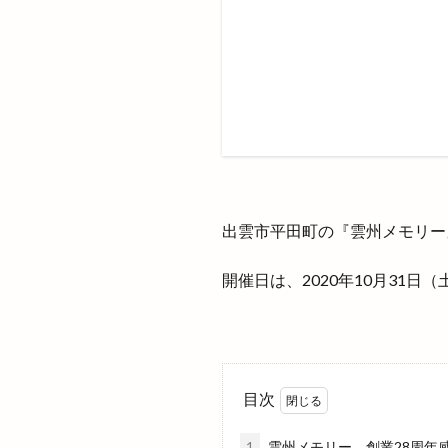
斐川店
斐川
斐川町菜の花畑
新茶まつり
日曜劇場
日
日本女子ソフトボ
日本海貿易株式会
旧高松村
旨
旬魚旬彩わや
出雲市平田町の『雲州メモリー
星空のレストラン
春の感謝祭
開催日は、2020年10月31日
晴レナマルシェ
有限会社イタケン
木楽祭
木次
札幌
札幌ラ
目次
東京分祠
東
1
雲州メモリー 創業28周年