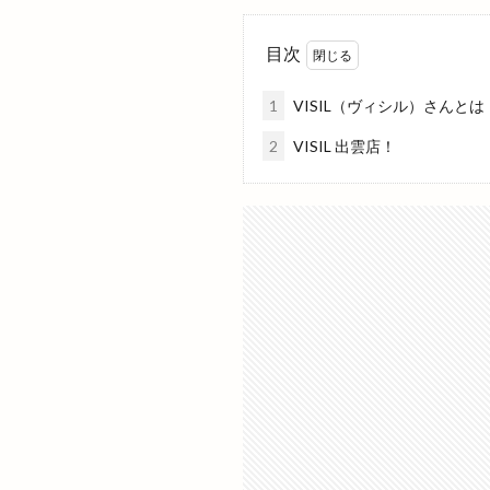
松江GENKI夜市プ
松江しんじ湖温泉
目次
松江フォーゲルパ
松江地ビール
1
VISIL（ヴィシル）さんとは
松江東津田
2
VISIL 出雲店！
枝大津
枝大
株式会社ふたば
森英恵
椅子
楽市カルビ
歌舞伎の始祖
段ボールクラフト
水木しげるロード
浜山公園陸上競技
海水浴場
海
深澤辰哉
混