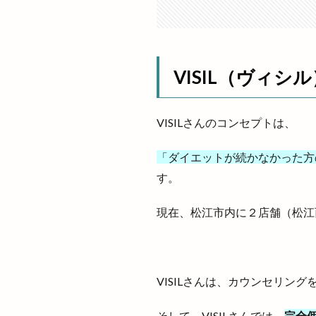
温泉津温泉夏まつ
湖陵どんとこい祭
満月の仮装リフト
灯台FES日御碕
VISIL（ヴィシ
炙り牛タン万
焼きそば専門店
VISILさんのコンセプトは、
焼き菓子
焼
焼肉酒場れもん
「ダイエットが続かなかった方
玉木園芸
玉
す。
珈琲店蒼
理
現在、松江市内に２店舗（松江
生徒数
生涯
甲賀米粉たい焼き
痩せない
白
VISILさんは、カウンセリン
白鳥
盆夜祭
真名井の清水
そして、VISILさんでは、
完全