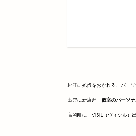
斐川店
斐川
斐川町菜の花畑
新茶まつり
日曜劇場
日
日本女子ソフトボ
日本海貿易株式会
旧高松村
旨
旬魚旬彩わや
星空のレストラン
春の感謝祭
松江に拠点をおかれる、パーソナ
晴レナマルシェ
出雲に新店舗
個室のパーソナ
有限会社イタケン
木楽祭
木次
高岡町に『VISIL（ヴィシル）
札幌
札幌ラ
東京分祠
東