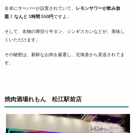
ワイン
ワッフル
ワンONE祭り
全卓にサーバーが設置されていて、
レモンサワーが飲み放
ワンダフルフェスティバル
ワンフー
題！ なんと 1時間 550円
ですよ。
ワークマン女子
ワールドキッチン
ヴィオラス
ヴィシル
ヴィラ
ヴィラフォーシーズンズ
そして、名物の厚切り牛タン、ジンギスカンなどが、美味し
ヴィラ出雲
ヴィヴァン
一時休業
くいただけます。
一畑バス
一畑百貨店
一畑薬師
一畑電車
その秘密は、新鮮なお肉を厳選し、北海道から直送されてま
一畑電車謎解き
一畑電鉄
一福
一華
す。
一蓮
一覧
万九千神社
三代目
三刀屋
三木整形外科ペインクリニック
三瓶山
三瓶山山開き
三瓶山東の原
三瓶観光リフト
上の宮
上塩冶
上津チャレンジフィールド
焼肉酒場れもん 松江駅前店
上田コールド
上直江
下り参道
下古志
下古志町
不定期
丑の日
世界フェアトレードデー
世界糖尿病デー