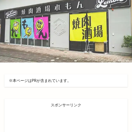
プラネタリウム
プラント
プラント出雲店
プレギエーラジェラート
プレミアムチケット
プレミアム商品券
ベッカライコンディトライヒダカ
ヘア
ヘアカラー
ヘアカラーカフェ+今市店
ヘアサロン
ヘアーサロン
ヘラ
ベトナム料理
ベビーカステラ
ベーカリー
ベーカリーBOC
ベーカリーたろきち
ペット
ペットと泊まれる宿
ペットクリニック
※本ページはPRが含まれています。
ペッパーランチ
ペルファイン
ホイアン食堂
ホック
ホットエアー
ホットエアー2
ホテル
ホテルリッチガーデン
ホテル一畑
スポンサーリンク
ホビーオフ
ホルモン
ホームセンター
ボックスショップ出雲
ボードゲームスペース