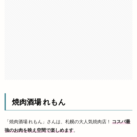
リズム
リズモ
リズモ出雲
リチウム
リッチガーデン
リトミックミニ体験会
リトミック教室
リトルアリス
リニューア
リニューアル
リニューアルオープン
リノ
リユース
リラクゼーションサロン
リンガーハット
リンパマッサージ
リンリン
ルバーブ
ルミナ
レイカズンアウトレット
レウナ
レガーレ
レクレーション
レストラン
レストラン至誠
レトロな自動販売機
レンタカー
レンタルショップ
レンタルスペース
焼肉酒場 れもん
レンタルボックス
ロワンテ
ローカリズム
ローストチキン専門店
ローズガーデン松江
「
焼肉酒場 れもん
」さんは、札幌の大人気焼肉店！
コスパ最
ローソン
ローソン 島大通店
ローリエ
強のお肉を映え空間で楽しめます
。