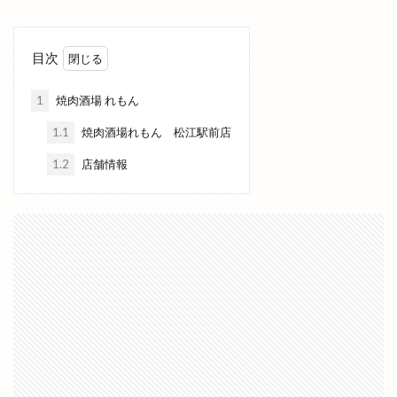
モガグルメマルシェ
モッチモパスタ
モニター制度
モノトーン
モーニング
目次
ヤミーサーカス
ユニクロ
ヨガ
ヨネザワ
ライスバーガー
ライトアップ
ライトオン
1
焼肉酒場 れもん
ライトオン EXイオンモール出雲店
1.1
焼肉酒場れもん 松江駅前店
ライトオン ゆめタウン出雲
ライド
1.2
店舗情報
ライフフィット
ライブカメラ
ラウンジ
ラウール
ラクーン
ラコレ
ラスベガス
ラソイ
ラピタ
ラピタフェス
ラピタ出雲
ラピタ屋上
ラピタ本店
ララポート
ラララ
ラララ ラクーン
ランチ
ランドセル
ランプ
ラン活
ラ・セゾン
ラーメン
ラーメン居酒屋
ラーメン屋あぐ梨
ラーメン篠寛
ラーメン茶屋
ラー麺ずんどう屋