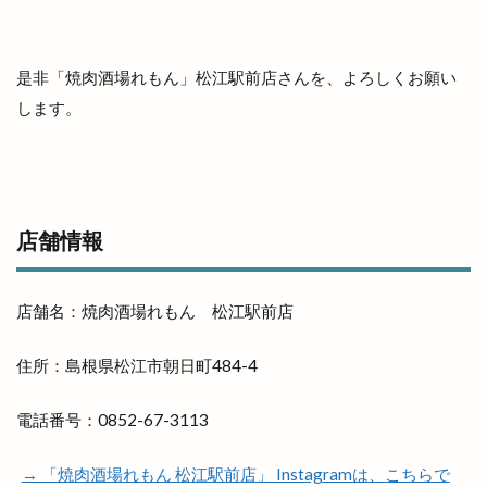
出雲タイ古式ボディケア
出雲テラス
出雲ドーム
出雲ドーム2000人の吹奏楽
出雲ドームdeスポーツ＆健康フェスティバル
是非「
焼肉酒場れもん」松江駅前店
さんを、よろしくお願い
出雲ドームかみあり吹奏楽フェスタ2023
します。
出雲ナイトマルシェ
出雲バル
出雲ビアフェス
出雲プロジェクト
出雲プロジェクト 2期
出雲ミライト
出雲ロイヤルホテル
店舗情報
出雲上塩冶店
出雲丼丸
出雲健康公園
出雲全日本大学選抜駅伝競走
出雲北店
店舗名：
焼肉酒場れもん 松江駅前店
出雲南店
出雲商工会
出雲商工会議所
出雲商工会議所青年部
出雲商工会館
出雲商業
住所：島根県松江市朝日町484-4
出雲国風土記
出雲塩冶原店
出雲塩冶店
電話番号：0852-67-3113
出雲多伎ブルワリー
出雲大塚店
出雲大社
出雲大社1月
出雲大社2月
出雲大社5月
→ 「焼肉酒場れもん 松江駅前店」 Instagramは、こちらで