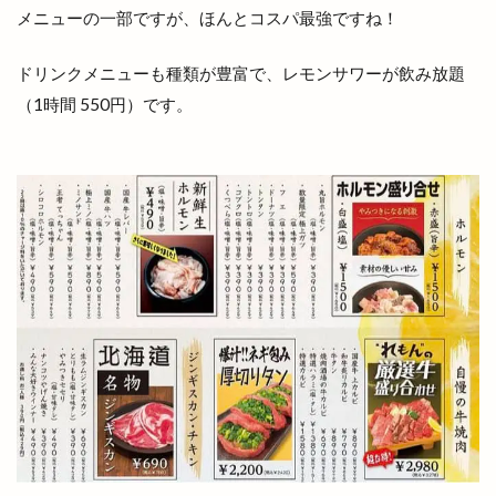
佐々木美玲
佐藤内科
佐藤拓司
佐藤栞里
メニューの一部ですが、ほんとコスパ最強ですね！
佐藤道場
佐野農園
体験教室
何市
何県
併川
使い方
使えるお店
例祭
ドリンクメニューも種類が豊富で、レモンサワーが飲み放題
（1時間 550円）です。
俵まんじゅう
俺たちメダカ族
倉吉すいか
個室
個室de焼き鳥 こさと
値段
健菜厨房
備蓄米
像
元祖ステーキ重専門店
入南
全国うまいもの博
全国チェーン
全肉祭
全身
八兵衛
八剣伝
八束町
八足門
八雲神社
八雲風穴
公善社
公園
公開講座
内科
写真展
冬の出雲グルメキャンペーン
冷凍
冷凍まんじゅう
冷凍自動販売機
冷凍餃子
凡蔵
凸
出前
出前館
出商デパート
出張所
出福
出西