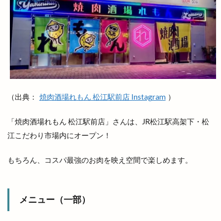
両三柳
中国四川料理
中央しんきん
中央通り
中日つぁん
中海ふれあい公園
中町商店街
中華
中華料理
中華料理店
中華食堂一番
中華飯店
中酪
中野美保南
串カツ
丸亀製麺出雲
丸信商事
丼
乃が美
久世福商店
亀山会館
予約
二十歳の集い
井上さやか
井上太陽
（出典：
焼肉酒場れもん 松江駅前店 Instagram
）
井山屋製菓
交通系
京店カラコロ広場
「焼肉酒場れもん 松江駅前店」さんは、JR松江駅高架下・松
人形のはなふさ
人気
人生ゲーム
江こだわり市場内にオープン！
今井書店
今井書店出雲店
今在家
今市
今市町
今市町北本町
今市町新町
もちろん、コスパ最強のお肉を映え空間で楽しめます。
今市６号線
今日
仕出し弁当
他行
他金融機関
代官町
令和4年
伊勢宮
メニュー（一部）
伊太利屋
休業
伝承館
住まいのまつり