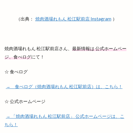
出西窯
出雲
出雲MUSIC＆MARCHE
出雲ZUMBA®フェス
出雲あんこ旅
（出典：
焼肉酒場れもん 松江駅前店 Instagram
）
出雲うどん
出雲ぜんざい本舗
出雲そば
出雲そばと美食の旅
出雲そばまつり
出雲そば旅
出雲だんだんとまとアリーナ
出雲だんだん広場
出雲だんだん祭り
焼肉酒場れもん 松江駅前店
さん、
最新情報は 公式ホームペー
ジ、食べログ
にて！
出雲にゅーす
出雲の加田屋
出雲の國のソフトクリーム
出雲の地名
☆ 食べログ
出雲の城跡
出雲の新酒祭
出雲の旅
出雲の日
出雲の歴史
出雲の舞
→ 食べログ（焼肉酒場れもん 松江駅前店）は、こちら！
出雲ふるさと応援マルシェ
☆ 公式ホームページ
出雲アート＆オーガニックフェス
出雲ウィーク
出雲グランピング
出雲ケーブルビジョン
→ 「焼肉酒場れもん 松江駅前店」 公式ホームページは、こ
出雲ショッピング
出雲センター
ちら！