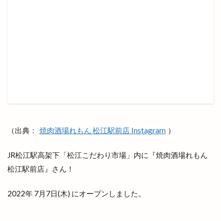
ポケモンセンター
ポップアップストア
ポツンと一軒家
ポプラ
マイクロバブル
マクドナルト
マクドナルド
マック
マックスバリュ
マックスバリュ今市店
マックデリバリー
ママの店
ママカラマルシェ
マラソン
マリンアスレチック
マリンポリス
マルエフガーデン
マルクス
マルシェ
マルマン
マンモス 出雲店
マーケット
ミシュランプレート
ミニクリスマスマーケット
（出典：
焼肉酒場れもん 松江駅前店 Instagram
）
ミニライブ
ミュージカル
JR松江駅高架下「松江こだわり市場」内に『焼肉酒場れもん
ミートショップきたがき
ムラサキスポーツ
松江駅前店』さん！
ムーランドール
メガネノ岩谷
メダカ
メニュー
メラ旅
メロンパン
メンズ
2022年 7月7日(木) にオープンしました。
メンズダイアナ
メンズ脱毛