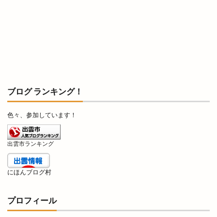
古代
古代出雲大社
古代出雲歴史博物館
古例渡御式
古古米
古川製パン店
古志夏祭り
古志氏
古志町の歴史
古志遺跡群
古民家
古民家レストラン
古着
古着屋ミックステープ
台湾かき氷
台湾料理
合銀
合鍵
吉兆館
ブログ ランキング！
吉岡隆徳記念
名所
名越弥七朗
呑み処 わや
味の店 めぐみ
味噌ラーメン
色々、参加しています！
味都
和
和ごころじょこ
和平
和樂庵酒井
和焼肉 六味
和牛焼肉屋
出雲市ランキング
和田珍味
和鋼博物館
和風スナック
和食居酒屋
和食料理屋
唐崎商店
唐川
にほんブログ村
唐揚げ専門店
唐楽
唯一無二
商店
プロフィール
善ちゃんラーメン
喜多縁
喫茶福乃珈琲