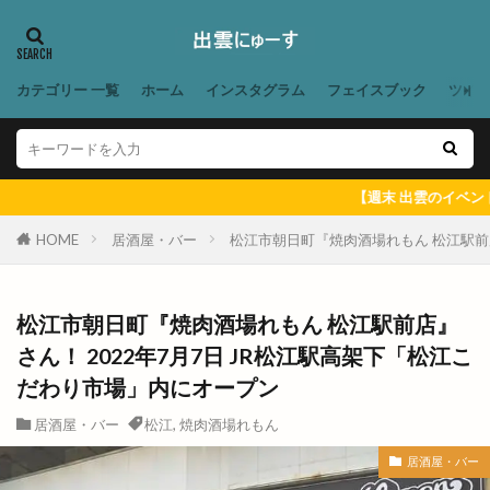
フウタイム
フェス
フェスタ・ルーチェ
フェスティバル
フォーク酒場
フジテレビ
フライングキッズ
フランス料理店
フリマ
カテゴリー 一覧
ホーム
インスタグラム
フェイスブック
ツイ
フリースクール
フリースペース
フリーマケット
フリーマーケット
フルーツサンドショップ
フレンチ
【週末 出雲のイベント ＆ 出雲に
フレンチレストラン
フーズマーケット
HOME
居酒屋・バー
松江市朝日町『焼肉酒場れもん 松江駅前店
フーズマーケットホック
フーズマーケットホック平田店
フード
フードコート
ブックオフ
ブックオフ出雲店
松江市朝日町『焼肉酒場れもん 松江駅前店』
さん！ 2022年7月7日 JR松江駅高架下「松江こ
ブックカバー
ブラタモリ
ブラックフライデー
だわり市場」内にオープン
ブルワリー
ブルーカカオ
ブーランジェリーミケ
プチカラチャム
居酒屋・バー
松江
,
焼肉酒場れもん
プラタナスホール
プラチナ
プラチナメダカ
居酒屋・バー