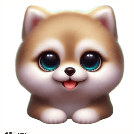
喰神
営業日
営業時間
四季荘
四絡の由来
回遊館
回遊館 出雲
国引き神話
国道431
国道9号線
国際空手道連盟
土曜夜市
地ビール
地元民
地名の由来
地域の歴史
地域展示パネル
地爪ケアクリニックサロン
坂の下の小さなお店
坂根屋
坦々麺
城跡ハイキング
堀川遊覧船
堀江薬局
場所
塊根植物
塩冶
塩冶店
塩冶有原
塩冶有原町
塩冶町
塩冶神前
塩名人
塩名人 出雲店
塩名人 本店
境港
壱香庵
夏まつり
夏夜祭
夏祭り
夕やけこやけ
夕刻篝火舞
夕日
多伎いちじくフェア
多伎キララまつり
出雲にゅーす