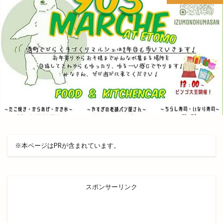
ライトオン EXイオンモール出雲店
ライトオン ゆめタウン出雲
ライド
ライフフィット
ライブカメラ
ラウンジ
ラウール
ラクーン
ラコレ
ラスベガス
ラソイ
ラピタ
ラピタフェス
ラピタ出雲
ラピタ屋上
ラピタ本店
ララポート
ラララ
ラララ ラクーン
ランチ
ランドセル
ランプ
ラン活
ラ・セゾン
ラーメン
ラーメン居酒屋
ラーメン屋あぐ梨
※本ページはPRが含まれています。
ラーメン篠寛
ラーメン茶屋
ラー麺ずんどう屋
リズム
リズモ
リズモ出雲
リチウム
リッチガーデン
リトミックミニ体験会
スポンサーリンク
リトミック教室
リトルアリス
リニューア
リニューアル
リニューアルオープン
リノ