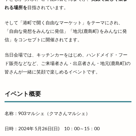
個室
個室de焼き鳥 こさと
値段
れる場所を
目指されています。
健菜厨房
備蓄米
像
そして「港町で開く自由なマーケット」をテーマにされ、
元祖ステーキ重専門店
入南
全国うまいもの博
「自由な発想をみんなに発信」「地元(鹿島町) をみんなに発
全国チェーン
全肉祭
全身
八兵衛
信」をコンセプトに開催されてます。
八剣伝
八束町
八足門
八雲神社
八雲風穴
公善社
公園
公開講座
当日会場では、キッチンカーをはじめ、ハンドメイド・フー
内科
写真展
冬の出雲グルメキャンペーン
ド販売などなど、ご来場者さん・出店者さん・地元(鹿島町)の
皆さんが一緒に笑顔で楽しめるイベントです。
冷凍
冷凍まんじゅう
冷凍自動販売機
冷凍餃子
凡蔵
凸
出前
出前館
出商デパート
出張所
出福
出西
イベント概要
出西窯
出雲
出雲MUSIC＆MARCHE
出雲ZUMBA®フェス
出雲あんこ旅
名称：903マルシェ（クマさんマルシェ）
出雲うどん
出雲ぜんざい本舗
出雲そば
日時：2024年 5月26日(日) 10：00～15：00
出雲そばと美食の旅
出雲そばまつり