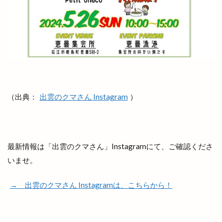
出雲ナイトマルシェ
出雲バル
出雲ビアフェス
出雲プロジェクト
出雲プロジェクト 2期
出雲ミライト
出雲ロイヤルホテル
出雲上塩冶店
出雲丼丸
出雲健康公園
出雲全日本大学選抜駅伝競走
出雲北店
出雲南店
出雲商工会
出雲商工会議所
（出典：
出雲のクマさん Instagram
）
出雲商工会議所青年部
出雲商工会館
出雲商業
出雲国風土記
出雲塩冶原店
出雲塩冶店
出雲多伎ブルワリー
出雲大塚店
出雲大社
最新情報は「出雲のクマさん」Instagramにて、ご確認くださ
出雲大社1月
出雲大社2月
出雲大社5月
いませ。
出雲大社ブルーライトアップ
出雲大社前駅
出雲大社神門通り店
出雲小山店
出雲市
→ 出雲のクマさん Instagramは、こちらから！
出雲市 歴史
出雲市の歴史
出雲市中心商店街
出雲市今市町
出雲市体育館
出雲市古志町