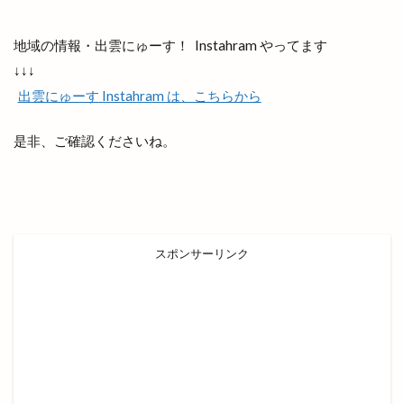
地元民
地名の由来
地域の歴史
地域展示パネル
地爪ケアクリニックサロン
地域の情報・出雲にゅーす！ Instahram やってます
↓↓↓
坂の下の小さなお店
坂根屋
坦々麺
出雲にゅーす Instahram は、こちらから
城跡ハイキング
堀川遊覧船
堀江薬局
場所
塊根植物
塩冶
塩冶店
是非、ご確認くださいね。
塩冶有原
塩冶有原町
塩冶町
塩冶神前
塩名人
塩名人 出雲店
塩名人 本店
境港
壱香庵
夏まつり
夏夜祭
夏祭り
夕やけこやけ
夕刻篝火舞
夕日
スポンサーリンク
多伎いちじくフェア
多伎キララまつり
多伎ジャズ
多伎町
夜行バス
夜間診療所
夢みなとタワー
大しめ縄
大なほらい
大即売会
大吉
大土地神楽
大型店舗
大塚
大塚店
大学三大駅伝