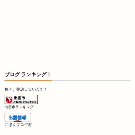
天然酵母
天然酵母のパンやさん
天神
天神さん夏祭り
天神寿司
天神町
天麩羅
奉納山
奉納山公園
奥出雲そば処一福
奥出雲町
奥医院
女子旅
女性専用
女性限定
奴
好きです一畑電車
姫ラボ
姫ラボ
姫原
姫原店
姫原町
子供
子育て
学園店
宅配すし
宅配専門
宇迦橋
安分亭
安来
安来市
ブログ ランキング！
安来市安来町
安来節演芸館
完全予約制
色々、参加しています！
宍道
宍道IC
宍道ふるさと森林公園
宍道公民館
宍道湖
宍道湖しじみ館
出雲市ランキング
宍道湖自然館ゴビウス
宍道町
定額制セルフエステ
定食屋
宮川大輔
にほんブログ村
宮脇書店
家具
家族旅行
家族葬ホール