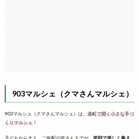
串カツ
丸亀製麺出雲
丸信商事
丼
乃が美
久世福商店
亀山会館
予約
二十歳の集い
井上さやか
井上太陽
井山屋製菓
交通系
京店カラコロ広場
人形のはなふさ
人気
人生ゲーム
今井書店
今井書店出雲店
今在家
今市
今市町
今市町北本町
今市町新町
今市６号線
今日
仕出し弁当
他行
他金融機関
代官町
令和4年
伊勢宮
903マルシェ（クマさんマルシェ）
伊太利屋
休業
伝承館
住まいのまつり
佐々木美玲
佐藤内科
佐藤拓司
佐藤栞里
903マルシェ（クマさんマルシェ）は、
港町で開く小さな手づ
佐藤道場
佐野農園
体験教室
何市
くりマルシェ
！
何県
併川
使い方
使えるお店
例祭
俵まんじゅう
俺たちメダカ族
倉吉すいか
子どもから大人、ご年配の皆さんまでが、
笑顔で楽しく集ま