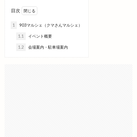
ヴィラ出雲
ヴィヴァン
一時休業
目次
一畑バス
一畑百貨店
一畑薬師
一畑電車
一畑電車謎解き
一畑電鉄
一福
一華
1
903マルシェ（クマさんマルシェ）
一蓮
一覧
万九千神社
三代目
1.1
イベント概要
三刀屋
三木整形外科ペインクリニック
三瓶山
1.2
会場案内・駐車場案内
三瓶山山開き
三瓶山東の原
三瓶観光リフト
上の宮
上塩冶
上津チャレンジフィールド
上田コールド
上直江
下り参道
下古志
下古志町
不定期
丑の日
世界フェアトレードデー
世界糖尿病デー
両三柳
中国四川料理
中央しんきん
中央通り
中日つぁん
中海ふれあい公園
中町商店街
中華
中華料理
中華料理店
中華食堂一番
中華飯店
中酪
中野美保南