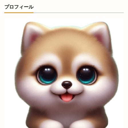
宿泊
寝台特急
寿司
専門店
小さな
プロフィール
小さなラーメン屋
小さな結婚式
小学校
小学生
小山
小山店
小島よしお
小島よしおの食べてもりもりハッピー教室
小顔エステ
小麦家 Gabutto
小麦家がぶっと
尾道ラーメン
居酒屋
屋台
屋台村
山さ紀
山と酒
山のうえの学校マルシェ
山内健司
山城めぐり
山太
山陰
山陰いいものマルシェ
山陰エンタメ運動会
山陰モビリティパーク
山陰中央テレビ
山陰中央新報
山陰中央新報社
山陰合同銀行
山陰合同銀行本店
山陰居酒屋
山陰道
山陰道開通記念イベントinキララ
岡清木芸
岩がき
島のドッグラン
島根