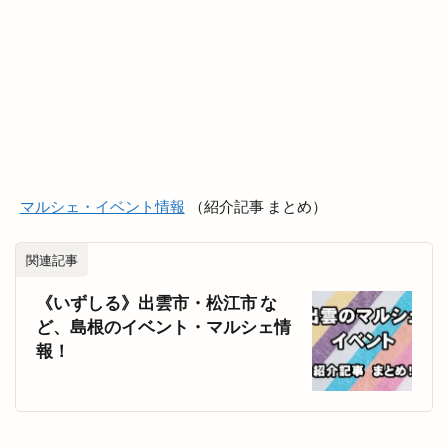
古着
古着屋ミックステープ
台湾かき氷
台湾料理
合銀
合鍵
吉兆館
吉岡隆徳記念
名所
名越弥七朗
呑み処 わや
味の店 めぐみ
味噌ラーメン
味都
和
和ごころじょこ
和平
和樂庵酒井
和焼肉 六味
和牛焼肉屋
和田珍味
和鋼博物館
和風スナック
マルシェ・イベント情報
（紹介記事 まとめ）
和食居酒屋
和食料理屋
唐崎商店
唐川
関連記事
唐揚げ専門店
唐楽
唯一無二
商店
《いずしる》出雲市・松江市 な
善ちゃんラーメン
喜多縁
喫茶福乃珈琲
ど、島根のイベント・マルシェ情
喰神
営業日
営業時間
四季荘
報！
四絡の由来
回遊館
回遊館 出雲
国引き神話
国道431
国道9号線
国際空手道連盟
土曜夜市
地ビール