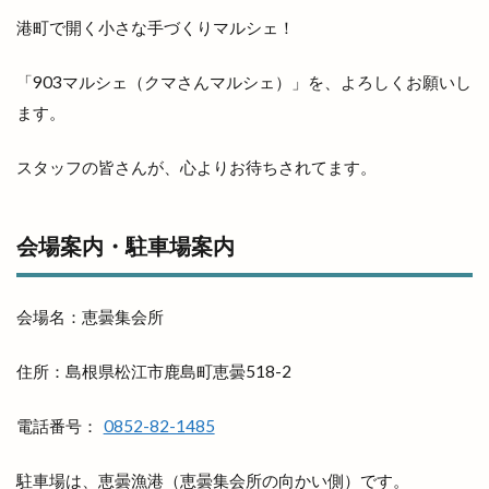
出雲市商工団体協議会
出雲市四絡
出雲市塩冶
港町で開く小さな手づくりマルシェ！
出雲市塩冶町
出雲市大塚町
出雲市大津町
「903マルシェ（クマさんマルシェ）」を、よろしくお願いし
出雲市大社町
出雲市天神
出雲市天神町
ます。
出雲市姫原
出雲市小山町
出雲市小川町
出雲市平田町
出雲市役所だんだん広場
スタッフの皆さんが、心よりお待ちされてます。
出雲市役所南側
出雲市斐川町
出雲市新町
出雲市東林木町
出雲市民会館
出雲市江田町
会場案内・駐車場案内
出雲市浜町
出雲市渡橋
出雲市渡橋町
出雲市湖陵町
出雲市灘分町
出雲市白枝町
会場名：恵曇集会所
出雲市総合体育館
出雲市荻杼
出雲市荻杼町
出雲市駅
出雲市駅前
出雲市駅前町
住所：島根県松江市鹿島町恵曇518-2
出雲市駅南
出雲市駅南店
出雲市高岡町
電話番号：
0852-82-1485
出雲平田
出雲平田店
出雲平野
出雲店
出雲教
出雲文化伝承館
出雲斐川店
駐車場は、恵曇漁港（恵曇集会所の向かい側）です。