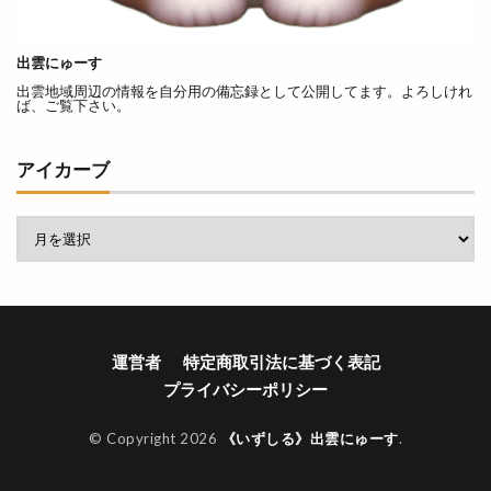
島根 gotoイート
島根deマルシェ
島根スサノオマジック
島根ビール
出雲にゅーす
島根ワイナリー
島根中央信用金庫
島根出雲店
出雲地域周辺の情報を自分用の備忘録として公開してます。よろしけれ
ば、ご覧下さい。
島根医大
島根和牛専門店
島根大田店
島根斐川店
島根県
島根県分支部
アイカーブ
島根県民パスポート
島根県産
島根県立中央病院
島根県立大学
島根県立大学短期大学部
島根県立東部高等技術校
島根県自動車整備振興会
島根県道路カメラ
島根県高校野球
島根県高校駅伝
運営者
特定商取引法に基づく表記
島根県高等学校駅伝競走大会
島根銀行
川津
プライバシーポリシー
川津店
川跡
川跡店
工事
工房
巨大海上
巾着袋
市の窓口業務
市の花
© Copyright 2026
《いずしる》出雲にゅーす
.
師走
平和ぞば
平均年収ランキング
平田