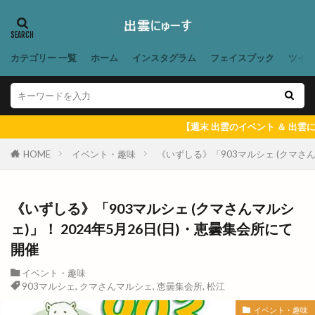
マックデリバリー
ママの店
ママカラマルシェ
マラソン
マリンアスレチック
マリンポリス
マルエフガーデン
マルクス
マルシェ
カテゴリー 一覧
ホーム
インスタグラム
フェイスブック
ツイ
マルマン
マンモス 出雲店
マーケット
ミシュランプレート
ミニクリスマスマーケット
ミニライブ
ミュージカル
【週末 出雲のイベント ＆ 出雲にゅーす 一
ミートショップきたがき
ムラサキスポーツ
HOME
イベント・趣味
《いずしる》「903マルシェ (クマさん
ムーランドール
メガネノ岩谷
メダカ
メニュー
メラ旅
メロンパン
メンズ
《いずしる》「903マルシェ (クマさんマルシ
メンズダイアナ
メンズ脱毛
ェ)」！ 2024年5月26日(日)・恵曇集会所にて
モガグルメマルシェ
モッチモパスタ
開催
モニター制度
モノトーン
モーニング
イベント・趣味
ヤミーサーカス
ユニクロ
ヨガ
ヨネザワ
903マルシェ
,
クマさんマルシェ
,
恵曇集会所
,
松江
ライスバーガー
ライトアップ
ライトオン
イベント・趣味