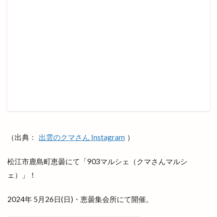
リユース
リラクゼーションサロン
リンガーハット
リンパマッサージ
リンリン
ルバーブ
ルミナ
レイカズンアウトレット
レウナ
レガーレ
レクレーション
レストラン
レストラン至誠
レトロな自動販売機
レンタカー
レンタルショップ
レンタルスペース
レンタルボックス
ロワンテ
ローカリズム
ローストチキン専門店
ローズガーデン松江
（出典：
出雲のクマさん Instagram
）
ローソン
ローソン 島大通店
ローリエ
松江市鹿島町恵曇にて「903マルシェ（クマさんマルシ
ワイン
ワッフル
ワンONE祭り
ェ）」！
ワンダフルフェスティバル
ワンフー
ワークマン女子
ワールドキッチン
ヴィオラス
2024年 5月26日(日)・恵曇集会所にて開催。
ヴィシル
ヴィラ
ヴィラフォーシーズンズ