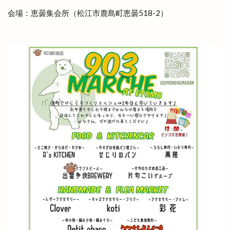
出雲そば旅
出雲だんだんとまとアリーナ
会場：恵曇集会所（松江市鹿島町恵曇518-2）
出雲だんだん広場
出雲だんだん祭り
出雲にゅーす
出雲の加田屋
出雲の國のソフトクリーム
出雲の地名
出雲の城跡
出雲の新酒祭
出雲の旅
出雲の日
出雲の歴史
出雲の舞
出雲ふるさと応援マルシェ
出雲アート＆オーガニックフェス
出雲ウィーク
出雲グランピング
出雲ケーブルビジョン
出雲ショッピング
出雲センター
出雲タイ古式ボディケア
出雲テラス
出雲ドーム
出雲ドーム2000人の吹奏楽
出雲ドームdeスポーツ＆健康フェスティバル
出雲ドームかみあり吹奏楽フェスタ2023