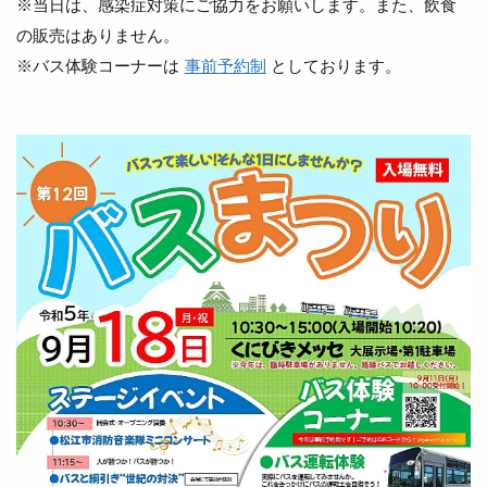
※当日は、感染症対策にご協力をお願いします。また、飲食
出雲多伎ブルワリー
出雲大塚店
出雲大社
の販売はありません。
出雲大社1月
出雲大社2月
出雲大社5月
※バス体験コーナーは
事前予約制
としております。
出雲大社ブルーライトアップ
出雲大社前駅
出雲大社神門通り店
出雲小山店
出雲市
出雲市 歴史
出雲市の歴史
出雲市中心商店街
出雲市今市町
出雲市体育館
出雲市古志町
出雲市商工団体協議会
出雲市四絡
出雲市塩冶
出雲市塩冶町
出雲市大塚町
出雲市大津町
出雲市大社町
出雲市天神
出雲市天神町
出雲市姫原
出雲市小山町
出雲市小川町
出雲市平田町
出雲市役所だんだん広場
出雲市役所南側
出雲市斐川町
出雲市新町
出雲市東林木町
出雲市民会館
出雲市江田町
出雲市浜町
出雲市渡橋
出雲市渡橋町