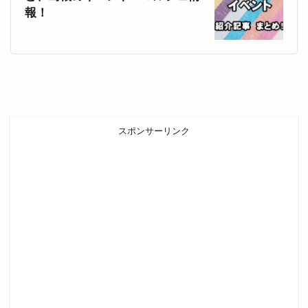
安来市安来町
安来節演芸館
完全予約制
報！
宍道
宍道IC
宍道ふるさと森林公園
宍道公民館
宍道湖
宍道湖しじみ館
宍道湖自然館ゴビウス
宍道町
定額制セルフエステ
定食屋
宮川大輔
宮脇書店
家具
家族旅行
家族葬ホール
スポンサーリンク
宿泊
寝台特急
寿司
専門店
小さな
小さなラーメン屋
小さな結婚式
小学校
小学生
小山
小山店
小島よしお
小島よしおの食べてもりもりハッピー教室
小顔エステ
小麦家 Gabutto
小麦家がぶっと
尾道ラーメン
居酒屋
屋台
屋台村
山さ紀
山と酒
山のうえの学校マルシェ
山内健司
山城めぐり
山太
山陰