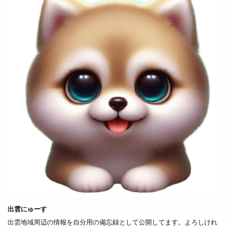
当選番号
彼岸市
後藤商店
御朱印帳
復活
恋する日御碕イルミネーション
恵季
恵方巻
恵曇集会所
恵比寿
惣菜
惣菜コーナー
意味
愛宕山公園
感謝祭
成人式
戦国時代
所ジョージ
所原
扇町
手ごねパン教室
手ぶらdeピクニック
手まり
手当
手数料
拉麺かもす
拉麺屋 神楽
持ち帰り専門店
振込
振込手数料
授与品
掛け替え
推し
握手
撮影会
支店
支那そば 来来
改修
改良めだか
改装
改装工事
整体
整骨院
文吉うどん
文吉たまき
斐伊川
斐伊川河川敷
斐川
出雲にゅーす
斐川そばまつり
斐川だんだんよさこい祭
出雲地域周辺の情報を自分用の備忘録として公開してます。よろしけれ