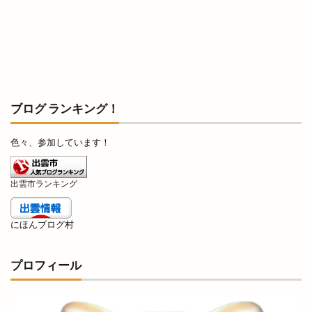
島根県自動車整備振興会
島根県道路カメラ
島根県高校野球
島根県高校駅伝
島根県高等学校駅伝競走大会
島根銀行
川津
川津店
川跡
川跡店
工事
工房
巨大海上
巾着袋
市の窓口業務
市の花
ブログ ランキング！
師走
平和ぞば
平均年収ランキング
平田
平田まちあそび
平田まつり
色々、参加しています！
平田ショッピングセンター
平田ショッピングセンター ＶｉＶＡ
出雲市ランキング
平田ショッピングセンターViVA
平田商店会
にほんブログ村
平田店
平田支店
平田文化館
平田町
年の瀬パル
年末市
年末年始
年賀状
プロフィール
幸
店名変更
店舗改装
店舗統廃合
店頭販売
建替工事
弁当
弁慶くじ