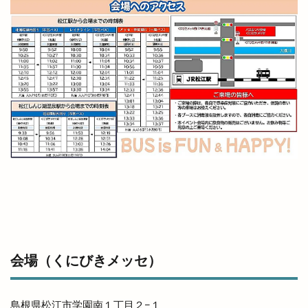
南天神コインランドリー
印
原宿ピクニック
原鹿の旧豪農屋敷
参拝
口コミ
口福堂
古代
古代出雲大社
古代出雲歴史博物館
古例渡御式
古古米
古川製パン店
古志夏祭り
古志氏
古志町の歴史
古志遺跡群
古民家
古民家レストラン
古着
古着屋ミックステープ
台湾かき氷
台湾料理
合銀
合鍵
吉兆館
吉岡隆徳記念
名所
名越弥七朗
呑み処 わや
味の店 めぐみ
味噌ラーメン
味都
和
和ごころじょこ
和平
和樂庵酒井
和焼肉 六味
和牛焼肉屋
会場（くにびきメッセ）
和田珍味
和鋼博物館
和風スナック
和食居酒屋
和食料理屋
唐崎商店
唐川
島根県松江市学園南１丁目２−１