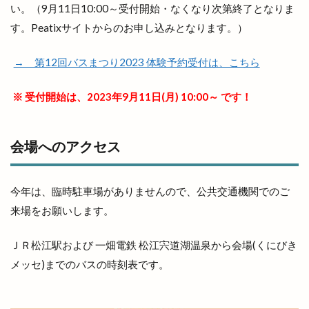
出雲販売店
出雲路遊食 八雲
出雲道場
い。（9月11日10:00～受付開始・なくなり次第終了となりま
出雲阿国
出雲阿国の墓
出雲阿国終焉地
す。Peatixサイトからのお申し込みとなります。）
出雲陸上
出雲陸上競技大会
出雲須佐温泉
→ 第12回バスまつり2023 体験予約受付は、こちら
出雲駅伝
出雲駅前
出雲駅南屋台村
出雲駅南店
出雲高岡店
出雲高松駅
分社
※ 受付開始は、2023年9月11日(月) 10:00～ です！
分祠
分院
切符
初音寿司
券売機
前田真由子
前門屋
助成
会場へのアクセス
動物ふれあい祭り
動物病院
勢溜
勢溜の大鳥居
北京
北島国造館
北本町
今年は、臨時駐車場がありませんので、公共交通機関でのご
北栄町
北海道
北神立店
来場をお願いします。
北陽ミートセンター
医大
医大通り
ＪＲ松江駅および 一畑電鉄 松江宍道湖温泉から会場(くにびき
十五屋
十割そば塩名人
十割蕎麦 塩名人
メッセ)までのバスの時刻表です。
千家尊福
半夏
半夏まつり
半額倉庫
半額倉庫あそViVA店
半額専門店
南口