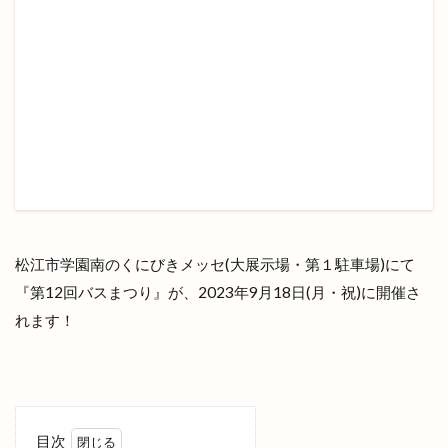
下古志町
不定期
丑の日
世界フェアトレードデー
世界糖尿病デー
両三柳
中国四川料理
中央しんきん
中央通り
中日つぁん
中海ふれあい公園
中町商店街
中華
中華料理
中華料理店
中華食堂一番
中華飯店
中酪
中野美保南
串カツ
丸亀製麺出雲
丸信商事
丼
乃が美
久世福商店
亀山会館
予約
二十歳の集い
井上さやか
井上太陽
松江市学園南のくにびきメッセ(大展示場・第１駐車場)にて
『第12回バスまつり』が、2023年9月18日(月・祝)に開催さ
井山屋製菓
交通系
京店カラコロ広場
れます！
人形のはなふさ
人気
人生ゲーム
今井書店
今井書店出雲店
今在家
今市
今市町
今市町北本町
今市町新町
今市６号線
今日
仕出し弁当
他行
目次