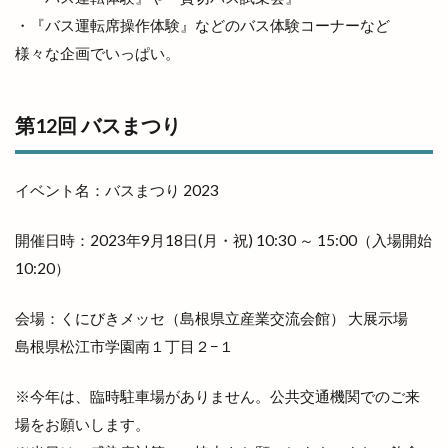
出雲グランピング
出雲ケーブルビジョン
・『バス運転席操作体験』などのバス体験コーナーなど
出雲ショッピング
出雲センター
様々な企画でいっぱい。
出雲タイ古式ボディケア
出雲テラス
出雲ドーム
出雲ドーム2000人の吹奏楽
第12回 バスまつり
出雲ドームdeスポーツ＆健康フェスティバル
出雲ドームかみあり吹奏楽フェスタ2023
イベント名：バスまつり 2023
出雲ナイトマルシェ
出雲バル
出雲ビアフェス
出雲プロジェクト
出雲プロジェクト 2期
開催日時：2023年9月18日(月・祝) 10:30 ～ 15:00（入場開始
出雲ミライト
出雲ロイヤルホテル
10:20）
出雲上塩冶店
出雲丼丸
出雲健康公園
会場：くにびきメッセ（島根県立産業交流会館） 大展示場
出雲全日本大学選抜駅伝競走
出雲北店
島根県松江市学園南１丁目２−１
出雲南店
出雲商工会
出雲商工会議所
出雲商工会議所青年部
出雲商工会館
出雲商業
※今年は、臨時駐車場がありません。公共交通機関でのご来
出雲国風土記
出雲塩冶原店
出雲塩冶店
場をお願いします。