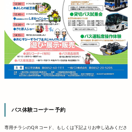
出雲市湖陵町
出雲市灘分町
出雲市白枝町
出雲市総合体育館
出雲市荻杼
出雲市荻杼町
出雲市駅
出雲市駅前
出雲市駅前町
出雲市駅南
出雲市駅南店
出雲市高岡町
出雲平田
出雲平田店
出雲平野
出雲店
出雲教
出雲文化伝承館
出雲斐川店
出雲斐川町店
出雲日御碕灯台
出雲歴史博物館
出雲民藝館
出雲物産館
出雲直会バル
出雲神楽
出雲神話まつり
出雲科学館
出雲空港
出雲空港ホテル
出雲縁紡ぎだんだんcafe
出雲縁結び空港
出雲花火大会
出雲茶寮
出雲荻杼店
バス体験コーナー 予約
出雲西店
出雲観光
出雲観光協会
出雲警察署
出雲讃岐
出雲豚骨ラーメン
専用チラシのQＲコード、もしくは下記よりお申し込みくださ