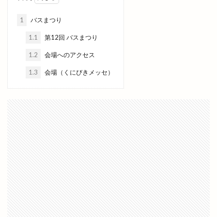
他金融機関
代官町
令和4年
伊勢宮
伊太利屋
休業
伝承館
住まいのまつり
1
バスまつり
佐々木美玲
佐藤内科
佐藤拓司
佐藤栞里
1.1
第12回 バスまつり
佐藤道場
佐野農園
体験教室
何市
1.2
会場へのアクセス
何県
併川
使い方
使えるお店
例祭
1.3
会場（くにびきメッセ）
俵まんじゅう
俺たちメダカ族
倉吉すいか
個室
個室de焼き鳥 こさと
値段
健菜厨房
備蓄米
像
元祖ステーキ重専門店
入南
全国うまいもの博
全国チェーン
全肉祭
全身
八兵衛
八剣伝
八束町
八足門
八雲神社
八雲風穴
公善社
公園
公開講座
内科
写真展
冬の出雲グルメキャンペーン
冷凍
冷凍まんじゅう
冷凍自動販売機