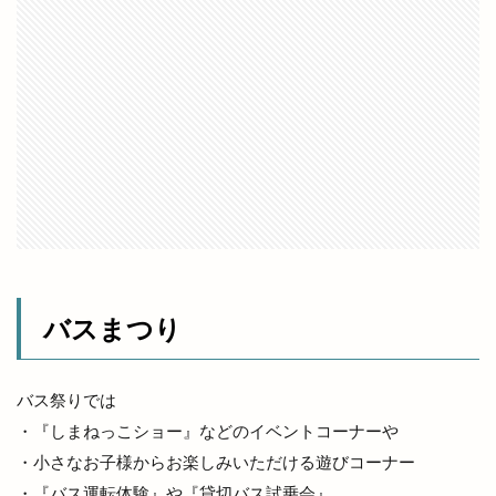
冷凍餃子
凡蔵
凸
出前
出前館
出商デパート
出張所
出福
出西
出西窯
出雲
出雲MUSIC＆MARCHE
出雲ZUMBA®フェス
出雲あんこ旅
出雲うどん
出雲ぜんざい本舗
出雲そば
出雲そばと美食の旅
出雲そばまつり
出雲そば旅
出雲だんだんとまとアリーナ
出雲だんだん広場
出雲だんだん祭り
出雲にゅーす
出雲の加田屋
バスまつり
出雲の國のソフトクリーム
出雲の地名
出雲の城跡
出雲の新酒祭
出雲の旅
出雲の日
出雲の歴史
出雲の舞
バス祭りでは
出雲ふるさと応援マルシェ
・『しまねっこショー』などのイベントコーナーや
・小さなお子様からお楽しみいただける遊びコーナー
出雲アート＆オーガニックフェス
出雲ウィーク
・『バス運転体験』や『貸切バス試乗会』