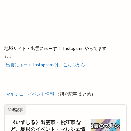
大社浜山店
大社町
大社築港
大社線
大社門前ラボ
大社駅はじまりフェスタ
大祭
大祭礼
大衆酒場
大衆鉄板酒場
大阪
大阪の味
大阪ホルモン艶
天ぷら
天串ラーメン
天井川
天心
天満宮
天満屋
天然うなぎ
天然塩ラーメン
地域サイト・出雲にゅーす！ Instagram やってます
↓↓↓
天然酵母
天然酵母のパンやさん
天神
出雲にゅーす Instagram は、こちらから
天神さん夏祭り
天神寿司
天神町
天麩羅
奉納山
奉納山公園
奥出雲そば処一福
奥出雲町
奥医院
女子旅
女性専用
マルシェ・イベント情報
（紹介記事 まとめ）
女性限定
奴
好きです一畑電車
姫ラボ
姫ラボ
姫原
姫原店
姫原町
子供
関連記事
子育て
学園店
宅配すし
宅配専門
《いずしる》出雲市・松江市 な
宇迦橋
安分亭
安来
安来市
ど、島根のイベント・マルシェ情