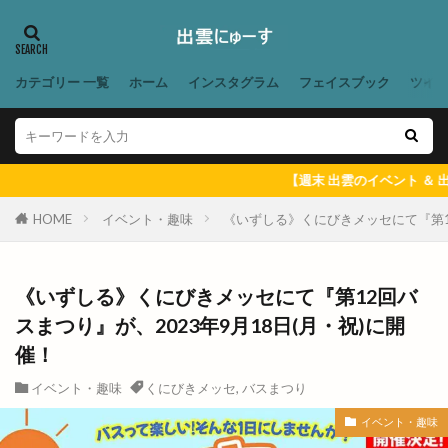
ラーメン
ラーメン居酒屋
ラーメン屋あぐ梨
ラーメン篠寛
ラーメン茶屋
ラー麺ずんどう屋
リズム
リズモ
リズモ出雲
リチウム
カテゴリー 一覧
ホーム
インスタグラム
フェイスブック
ツイ
リッチガーデン
リトミックミニ体験会
リトミック教室
リトルアリス
リニューア
リニューアル
リニューアルオープン
リノ
【週末 出雲のイベント ＆ 出雲にゅーす 
リユース
リラクゼーションサロン
HOME
イベント・趣味
《いずしる》くにびきメッセにて『第12
リンガーハット
リンパマッサージ
リンリン
ルバーブ
ルミナ
レイカズンアウトレット
レウナ
レガーレ
レクレーション
《いずしる》くにびきメッセにて『第12回バ
スまつり』が、2023年9月18日(月・祝)に開
レストラン
レストラン至誠
催！
レトロな自動販売機
レンタカー
レンタルショップ
レンタルスペース
イベント・趣味
くにびきメッセ
,
バスまつり
レンタルボックス
ロワンテ
ローカリズム
イベント・趣味