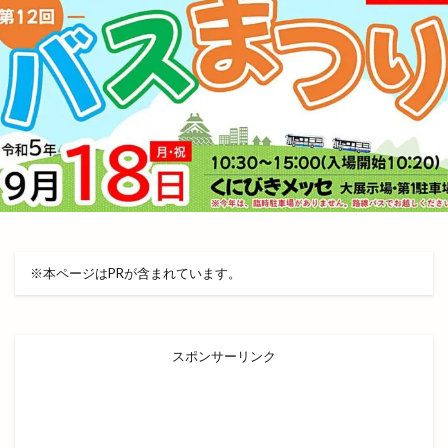
ローストチキン専門店
ローズガーデン松江
ローソン
ローソン 島大通店
ローリエ
ワイン
ワッフル
ワンONE祭り
ワンダフルフェスティバル
ワンフー
ワークマン女子
ワールドキッチン
ヴィオラス
ヴィシル
ヴィラ
ヴィラフォーシーズンズ
ヴィラ出雲
ヴィヴァン
一時休業
一畑バス
一畑百貨店
一畑薬師
一畑電車
一畑電車謎解き
一畑電鉄
一福
一華
※本ページはPRが含まれています。
一蓮
一覧
万九千神社
三代目
三刀屋
三木整形外科ペインクリニック
三瓶山
三瓶山山開き
三瓶山東の原
三瓶観光リフト
スポンサーリンク
上の宮
上塩冶
上津チャレンジフィールド
上田コールド
上直江
下り参道
下古志