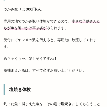
小顔エステ
小麦家 Gabutto
小麦家がぶっと
つかみ取りは
300円/人
。
尾道ラーメン
居酒屋
屋台
屋台村
山さ紀
山と酒
山のうえの学校マルシェ
専用の池でつかみ取り体験ができるので、
小さな子供さんた
山内健司
山城めぐり
山太
山陰
ちが魚を追いかけ喜ぶ姿が
みられます。
山陰いいものマルシェ
山陰エンタメ運動会
受付にてヤマメの数を伝えると、専用池に放流してくれま
山陰モビリティパーク
山陰中央テレビ
す。
山陰中央新報
山陰中央新報社
山陰合同銀行
山陰合同銀行本店
山陰居酒屋
山陰道
めちゃくちゃ、楽しそうですね！
山陰道開通記念イベントinキララ
岡清木芸
※捕まえた魚は、すべて必ずお買い上げください。
岩がき
島のドッグラン
島根
島根 gotoイート
島根deマルシェ
島根スサノオマジック
島根ビール
塩焼き体験
島根ワイナリー
島根中央信用金庫
島根出雲店
島根医大
島根和牛専門店
島根大田店
釣った魚・捕まえた魚を、その場で塩焼きにしてもらうこと