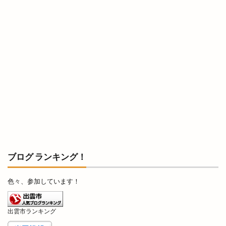
神話の国出雲・日御碕のりものまつり
神話の國よさこい祭り
神議り
神門
神門縁日
神門通り
神門通りポケットパーク
神門通り店
神門郡家
福のフルーツサンド
福の唐揚げ
福の酒場
福乃和
福吉
福杓子祭
福神祭
福袋
秋の味覚市
秋冬物
移転
種類
稲佐の浜
稲岡
空飛ぶブタ野郎
窓口
笑いヨガ
笑い文字
笑ってコラえて
笑笑
筋膜リリース
箸の日
節分祭
築地松
篠寛
米
ブログ ランキング！
米子
米子コンベンションセンター
米子天満屋
色々、参加しています！
米子市
米子桜まつり
米子産業体育館
米麹
精霊流し
糸賀ふとん店
出雲市ランキング
紀伊國屋書店
紅うさぎ
紅葉
紫陽彩