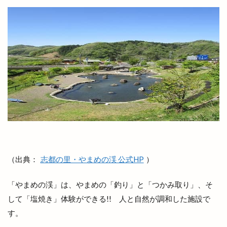
大田店
大田支店
大田町
大社
大社ご縁広場
大社の紅うさぎ
大社はまゆうマラソン
大社出張所
大社地区農業まつり
大社店
大社支店
大社浜山店
大社町
大社築港
大社線
大社門前ラボ
大社駅はじまりフェスタ
大祭
大祭礼
大衆酒場
大衆鉄板酒場
大阪
大阪の味
大阪ホルモン艶
天ぷら
天串ラーメン
天井川
天心
天満宮
天満屋
天然うなぎ
天然塩ラーメン
（出典：
志都の里・やまめの渓 公式HP
）
天然酵母
天然酵母のパンやさん
天神
「やまめの渓」は、やまめの「釣り」と「つかみ取り」、そ
天神さん夏祭り
天神寿司
天神町
天麩羅
して「塩焼き」体験ができる!! 人と自然が調和した施設で
奉納山
奉納山公園
奥出雲そば処一福
す。
奥出雲町
奥医院
女子旅
女性専用