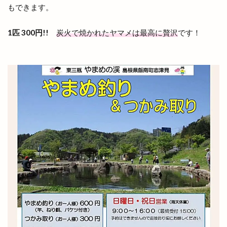
もできます。
島根斐川店
島根県
島根県分支部
島根県民パスポート
島根県産
1匹 300円!!
炭火で焼かれたヤマメは最高に贅沢
です！
島根県立中央病院
島根県立大学
島根県立大学短期大学部
島根県立東部高等技術校
島根県自動車整備振興会
島根県道路カメラ
島根県高校野球
島根県高校駅伝
島根県高等学校駅伝競走大会
島根銀行
川津
川津店
川跡
川跡店
工事
工房
巨大海上
巾着袋
市の窓口業務
市の花
師走
平和ぞば
平均年収ランキング
平田
平田まちあそび
平田まつり
平田ショッピングセンター
平田ショッピングセンター ＶｉＶＡ
平田ショッピングセンターViVA
平田商店会