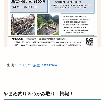
平田店
平田支店
平田文化館
平田町
年の瀬パル
年末市
年末年始
年賀状
幸
店名変更
店舗改装
店舗統廃合
店頭販売
建替工事
弁当
弁慶くじ
当選番号
彼岸市
後藤商店
御朱印帳
復活
恋する日御碕イルミネーション
恵季
恵方巻
恵曇集会所
恵比寿
惣菜
惣菜コーナー
意味
愛宕山公園
感謝祭
成人式
戦国時代
所ジョージ
所原
（出典：
うぐいす茶屋 Instagram
）
扇町
手ごねパン教室
手ぶらdeピクニック
手まり
手当
手数料
拉麺かもす
拉麺屋 神楽
持ち帰り専門店
振込
やまめ釣り＆つかみ取り 情報！
振込手数料
授与品
掛け替え
推し
握手
撮影会
支店
支那そば 来来