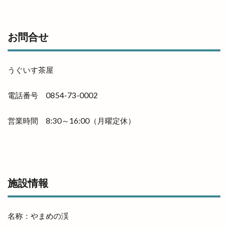
晴レナルポ
暖だんマルシェ
暖愛笑
月曜日のカレー会
有料
有料化
お問合せ
有限会社イタケン
有限会社長岡屋
服装
朔のカンパーニュ
朝倉橋プレイス
朝市
うぐいす茶屋
木の実
木楽祭
木次
木綿街道
木綿街道クリスマスマーケット
電話番号 0854-73-0002
本庄の小さなマルシェ
本店
本町
札幌
営業時間 8:30～16:00（月曜定休）
札幌ラーメン
朱鷺会館
東亜産業
東京
東京から出雲大社
東京まぜそば麺屋まつり
東京分祠
東伯店
東出雲
東部ぶどう集荷所
東部高等技術校
松江
施設情報
松江GENKI夜市
松江GENKI夜市プラス
松江YEG
松江YEGマルシェ
松江かにいち
名称：やまめの渓
松江かに小屋
松江しんじ湖温泉