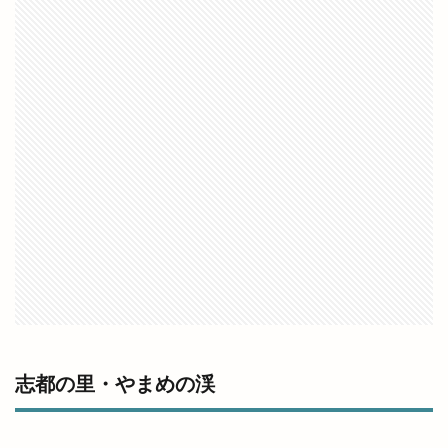
場所
塊根植物
塩冶
塩冶店
塩冶有原
塩冶有原町
塩冶町
塩冶神前
塩名人
塩名人 出雲店
塩名人 本店
境港
壱香庵
夏まつり
夏夜祭
夏祭り
夕やけこやけ
夕刻篝火舞
夕日
多伎いちじくフェア
多伎キララまつり
多伎ジャズ
多伎町
夜行バス
夜間診療所
夢みなとタワー
大しめ縄
大なほらい
大即売会
大吉
大土地神楽
大型店舗
大塚
大塚店
大学三大駅伝
大山ブロッコリー
大年神社
大東七夕まつり
大根島
大根島ぼたん祭
大根島ワンONE祭り
志都の里・やまめの渓
大津店
大津新崎
大津新崎町
大津朝倉
大田
大田丼丸
大田市
大田市駅