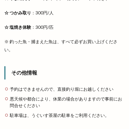
日本ラーメン科学研究所
☆ つかみ取り
：300円/人
日本女子ソフトボール１部リーグ
日本海テレビ
日本海テレビアプリ
日本海直送
☆ 塩焼き体験
：300円/匹
日本海貿易株式会社
日産サティオ島根
日真
旧JA平田中央支店
旧大社駅
旧東小学校
※ 釣った魚・捕まえた魚は、すべて必ずお買い上げくださ
い。
旧高松村
旨の御鉢
早特14
早特21
早特7
旬彩IZAKAYA
旬彩酒房
旬菜
旬魚旬彩わや
旭IC
明日
明治書店斐川店
その他情報
明治神宮
昔ながら
星のリゾート
星空のレストラン
星空ガーデン
予約はできませんので、直接釣り堀にお越しください
星花ヨガスタジオ
春
春のまちあるき
悪天候や都合により、休業の場合がありますので事前にお
春のフラワーフェスタ
春の感謝祭
春の青空市
問合せください
春物
春祭り
昼飲み
時刻表
時間
駐車場は、うぐいす茶屋の駐車をご利用ください。
晩秋ひかわ野工芸まつり
晴レナマルシェ