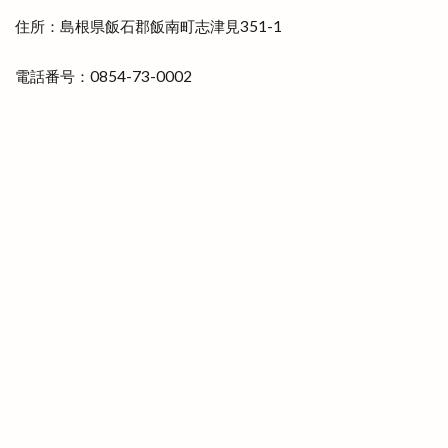
松江キャンパス
松江サップフェス
住所：島根県飯石郡飯南町志津見351-1
松江ジビエール
松江テルサ
電話番号：0854-73-0002
松江フォーゲルパーク
松江ヨアカリ
松江ヨアカリin宍道
松江乃木店
松江商工会議所青年部
松江地ビール
松江城
松江城大茶会
松江学園通り店
松江市
松江市役所新庁舎
松江店
松江東津田
松江水燈路
松江水郷祭
松江白潟本町
松江祭
松江観光協会
松江駅
枝大津
枝大津町
栗寅
株式会社
株式会社 ナガタ
株式会社 尊
株式会社 カガヤキ
株式会社ふたば
株式会社福島造園
桃源
桃源郷
桜
桜まつり
梟の城
森星
森英恵