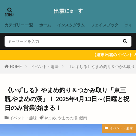
出雲市平田町
出雲市役所だんだん広場
出雲市役所南側
出雲市斐川町
出雲市新町
出雲市東林木町
出雲市民会館
出雲市江田町
カテゴリー 一覧
ホーム
インスタグラム
フェイスブック
ツイ
出雲市浜町
出雲市渡橋
出雲市渡橋町
出雲市湖陵町
出雲市灘分町
出雲市白枝町
出雲市総合体育館
出雲市荻杼
出雲市荻杼町
【週末 出雲のイベント ＆ 出雲にゅーす
出雲市駅
出雲市駅前
出雲市駅前町
HOME
イベント・趣味
《いずしる》やまめ釣り＆つかみ取り「東
出雲市駅南
出雲市駅南店
出雲市高岡町
出雲平田
出雲平田店
出雲平野
出雲店
《いずしる》やまめ釣り＆つかみ取り「東三
出雲教
出雲文化伝承館
出雲斐川店
瓶.やまめの渓」！ 2025年4月13日～(日曜と祝
出雲斐川町店
出雲日御碕灯台
出雲歴史博物館
日のみ営業)始まる！
出雲民藝館
出雲物産館
出雲直会バル
イベント・趣味
やまめ
,
やまめの渓
,
飯南
出雲神楽
出雲神話まつり
出雲科学館
イベント・趣味
出雲空港
出雲空港ホテル