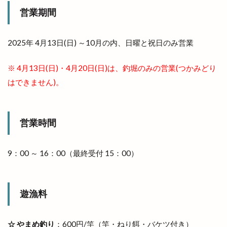
改修
改良めだか
改装
改装工事
営業期間
整体
整骨院
文吉うどん
文吉たまき
斐伊川
斐伊川河川敷
斐川
2025年 4月13日(日) ～10月の内、日曜と祝日のみ営業
斐川そばまつり
斐川だんだんよさこい祭
※ 4月13日(日)・4月20日(日)は、釣堀のみの営業(つかみどり
斐川のひまわり畑
斐川オープンガーデン
はできません)。
斐川バラのオープンガーデン
斐川倉庫
斐川公園
斐川店
斐川町
斐川町商工まつり
斐川町富村
斐川町沖洲
営業時間
斐川町直江
斐川町荘原
斐川町菜の花畑
斐川西店
料金
新オープン
新幹線
9：00 ～ 16：00（最終受付 15：00）
新幹線ラーメン
新庁舎
新店舗
新茶まつり
新規オープン
旅館
日テレ
遊漁料
日御碕
日御碕で過ごす特別な休日
日御碕灯台
日曜劇場
日替り弁当
日本グランプリシリーズ
☆ やまめ釣り
：600円/竿（竿・ねり餌・バケツ付き）