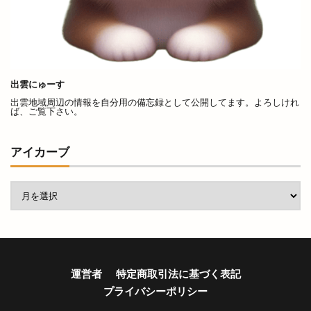
花火
花火の夕べ
花火大会
花粉
花粉予報
芸能事務所
若狭土手
若竹
英会話
茅原神社
草竹クリニック
草谷
荒木村 茅原村
荒茅
荒茅町
荘原
出雲にゅーす
荘原夏まつり
荻杼
菅原道真
出雲地域周辺の情報を自分用の備忘録として公開してます。よろしけれ
ば、ご覧下さい。
菜の花まつり
菜月
華もめん
華家
蓬莱柿
薬膳料理
藤
藤増
藤岡大拙
アイカーブ
藤田
藤田焼きそば
行き方
行けない人
西工務店
西濃
見学ツアー
見頃
解体
評判
謎解き宝探しトレイン
豊源
豪農屋敷ライブ
貸切
購入方法
赤塚
赤飯
走るパン屋さん
超グルメフェス
運営者
特定商取引法に基づく表記
足ふみ草花
足湯
路線バス
車
プライバシーポリシー
車中泊
車検
軽四朝市
軽自動車専門店