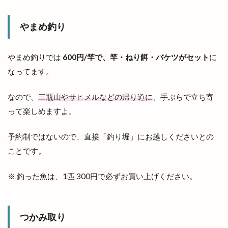
女性限定
奴
好きです一畑電車
姫ラボ
姫ラボ
姫原
姫原店
姫原町
子供
やまめ釣り
子育て
学園店
宅配すし
宅配専門
宇迦橋
安分亭
安来
安来市
やまめ釣りでは
600円/竿で、竿・ねり餌・バケツがセット
に
なってます。
安来市安来町
安来節演芸館
完全予約制
宍道
宍道IC
宍道ふるさと森林公園
なので、
三瓶山やサヒメルなどの帰り道に
、手ぶらで立ち寄
宍道公民館
宍道湖
宍道湖しじみ館
って楽しめますよ。
宍道湖自然館ゴビウス
宍道町
予約制ではないので、直接「釣り堀」にお越しくださいとの
定額制セルフエステ
定食屋
宮川大輔
ことです。
宮脇書店
家具
家族旅行
家族葬ホール
宿泊
寝台特急
寿司
専門店
小さな
※ 釣った魚は、1匹 300円で必ずお買い上げください。
小さなラーメン屋
小さな結婚式
小学校
小学生
小山
小山店
小島よしお
つかみ取り
小島よしおの食べてもりもりハッピー教室