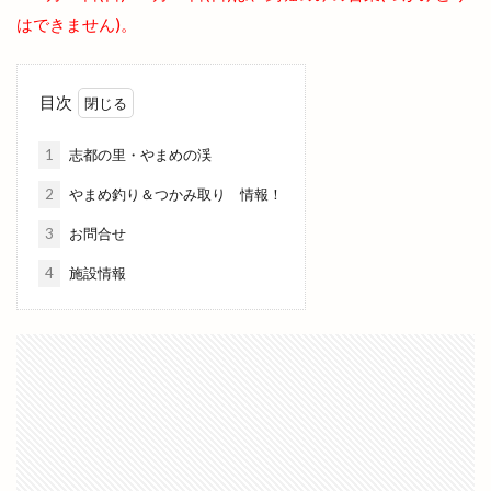
味都
和
和ごころじょこ
和平
はできません)。
和樂庵酒井
和焼肉 六味
和牛焼肉屋
和田珍味
和鋼博物館
和風スナック
目次
和食居酒屋
和食料理屋
唐崎商店
唐川
1
志都の里・やまめの渓
唐揚げ専門店
唐楽
唯一無二
商店
善ちゃんラーメン
喜多縁
喫茶福乃珈琲
2
やまめ釣り＆つかみ取り 情報！
喰神
営業日
営業時間
四季荘
3
お問合せ
四絡の由来
回遊館
回遊館 出雲
4
施設情報
国引き神話
国道431
国道9号線
国際空手道連盟
土曜夜市
地ビール
地元民
地名の由来
地域の歴史
地域展示パネル
地爪ケアクリニックサロン
坂の下の小さなお店
坂根屋
坦々麺
城跡ハイキング
堀川遊覧船
堀江薬局