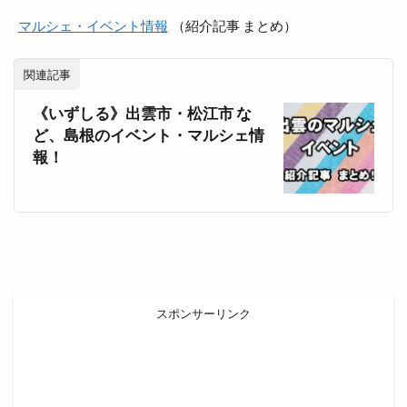
焼き芋自販機
焼き菓子
焼き鳥
焼肉
マルシェ・イベント情報
（紹介記事 まとめ）
焼肉と居酒屋
焼肉ビアムーン
焼肉店
焼肉百式
焼肉酒場れもん
焼肉食べ放題
関連記事
牛
牛たん
特別
特売
猪目港
《いずしる》出雲市・松江市 な
献上そば羽根屋
玉木園芸
玉湯
ど、島根のイベント・マルシェ情
報！
玉湯体育館
玉造の小さなマルシェ
玉造温泉
玉造温泉夏まつり
王福
珈琲店蒼
理容
理容室
琴引
琴引フォレストパーク
甘味処鎌倉
生
生ドーナツ
生徒数
生涯スポーツ
生餃子おちょぼさん
生餃子専門店
産直会
甲子園
スポンサーリンク
甲賀米粉たい焼き
申し込み
男性専用
町の台所
町カレー
界
界 出雲
番号
痩せない
白
白兎
白枝