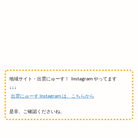
海鮮かんかん焼
海鮮丼
深澤辰哉
混雑
混雑状況
渋谷
渡橋
渡橋町
温泉
温泉津温泉
温泉津温泉夏まつり
湊山公園
湖上花火大会
湖畔の温泉宿くにびき
湖遊館
湖陵
湖陵どんとこい祭
湖陵どんとこい祭り
湖陵ミニ夏祭り
湖陵温泉
湯の川温泉
満月の仮装リフト
満開
滝
漁人
潜在能力テスト
濱家隆一
灯めぐり
灯台
地域サイト・出雲にゅーす！ Instagram やってます
灯台FES日御碕
灯台フェス日御碕2024
↓↓↓
灯台ワールドサミット
炉端かば
炉端焼き
出雲にゅーす Instagram は、こちらから
炙り牛タン万
炭火焼鳥
無人販売
是非、ご確認くださいね。
無人販売所
無印良品
無料
無自性館
焼きそば
焼きそば専門店
焼きたて名人
焼きたて名人 パン屋さん
焼きたて名人パン屋さん