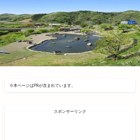
出雲縁紡ぎだんだんcafe
出雲縁結び空港
出雲花火大会
出雲茶寮
出雲荻杼店
出雲西店
出雲観光
出雲観光協会
出雲警察署
出雲讃岐
出雲豚骨ラーメン
出雲販売店
出雲路遊食 八雲
出雲道場
出雲阿国
出雲阿国の墓
出雲阿国終焉地
出雲陸上
出雲陸上競技大会
出雲須佐温泉
出雲駅伝
出雲駅前
出雲駅南屋台村
出雲駅南店
出雲高岡店
出雲高松駅
分社
※本ページはPRが含まれています。
分祠
分院
切符
初音寿司
券売機
前田真由子
前門屋
助成
スポンサーリンク
動物ふれあい祭り
動物病院
勢溜
勢溜の大鳥居
北京
北島国造館
北本町
北栄町
北海道
北神立店