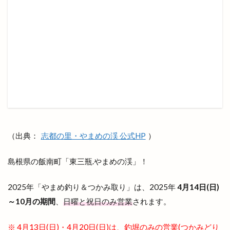
北陽ミートセンター
医大
医大通り
十五屋
十割そば塩名人
十割蕎麦 塩名人
千家尊福
半夏
半夏まつり
半額倉庫
半額倉庫あそViVA店
半額専門店
南口
南天神コインランドリー
印
原宿ピクニック
原鹿の旧豪農屋敷
参拝
口コミ
口福堂
古代
古代出雲大社
古代出雲歴史博物館
古例渡御式
古古米
古川製パン店
（出典：
志都の里・やまめの渓 公式HP
）
古志夏祭り
古志氏
古志町の歴史
古志遺跡群
古民家
古民家レストラン
島根県の飯南町「東三瓶.やまめの渓」！
古着
古着屋ミックステープ
台湾かき氷
2025年「やまめ釣り＆つかみ取り」は、2025年
4月14日(日)
台湾料理
合銀
合鍵
吉兆館
～10月の期間
、
日曜と祝日のみ営業
されます。
吉岡隆徳記念
名所
名越弥七朗
呑み処 わや
味の店 めぐみ
味噌ラーメン
※ 4月13日(日)・4月20日(日)は、釣堀のみの営業(つかみどり