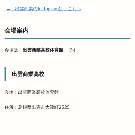
早特7
旬彩IZAKAYA
旬彩酒房
旬菜
→ 出雲商業のInstagramは、こちら
旬魚旬彩わや
旭IC
明日
明治書店斐川店
明治神宮
昔ながら
星のリゾート
会場案内
星空のレストラン
星空ガーデン
星花ヨガスタジオ
春
春のまちあるき
春のフラワーフェスタ
春の感謝祭
春の青空市
会場は
「出雲商業高校体育館
」です。
春物
春祭り
昼飲み
時刻表
時間
晩秋ひかわ野工芸まつり
晴レナマルシェ
出雲商業高校
晴レナルポ
暖だんマルシェ
暖愛笑
月曜日のカレー会
有料
有料化
会場：出雲商業高校体育館
有限会社イタケン
有限会社長岡屋
服装
朔のカンパーニュ
朝倉橋プレイス
朝市
住所：島根県出雲市大津町2525
木の実
木楽祭
木次
木綿街道
木綿街道クリスマスマーケット