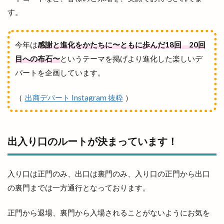
恵方巻
恵曇集会所
恵比寿
惣菜
す。
惣菜コーナー
意味
愛宕山公園
感謝祭
成人式
戦国時代
所ジョージ
所原
今年は
感謝と進化をかたちに〜ともに歩んだ18回 20回
扇町
手ごねパン教室
手ぶらdeピクニック
目への布石〜
というテーマを掲げより進化した楽しいデ
手まり
手当
手数料
拉麺かもす
パートを企画しています。
拉麺屋 神楽
持ち帰り専門店
振込
振込手数料
授与品
掛け替え
推し
（
出商デパート Instagram 抜粋
）
握手
撮影会
支店
支那そば 来来
改修
改良めだか
改装
改装工事
出入り口のルートが決まっています！
整体
整骨院
文吉うどん
文吉たまき
斐伊川
斐伊川河川敷
斐川
入り口は正門のみ、出口は裏門のみ、入り口の正門から出口
斐川そばまつり
斐川だんだんよさこい祭
の裏門までは一方通行となっております。
斐川のひまわり畑
斐川オープンガーデン
斐川バラのオープンガーデン
斐川倉庫
正門から退場、裏門から入場されることがないようにお気を