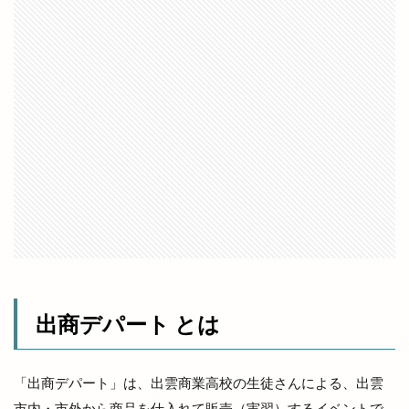
喰神
営業日
営業時間
四季荘
四絡の由来
回遊館
回遊館 出雲
国引き神話
国道431
国道9号線
国際空手道連盟
土曜夜市
地ビール
地元民
地名の由来
地域の歴史
地域展示パネル
地爪ケアクリニックサロン
坂の下の小さなお店
坂根屋
坦々麺
城跡ハイキング
堀川遊覧船
堀江薬局
場所
塊根植物
塩冶
塩冶店
塩冶有原
塩冶有原町
塩冶町
塩冶神前
塩名人
塩名人 出雲店
塩名人 本店
境港
出商デパート とは
壱香庵
夏まつり
夏夜祭
夏祭り
夕やけこやけ
夕刻篝火舞
夕日
多伎いちじくフェア
多伎キララまつり
「出商デパート」は、出雲商業高校の生徒さんによる、出雲
市内・市外から商品を仕入れて販売（実習）するイベントで