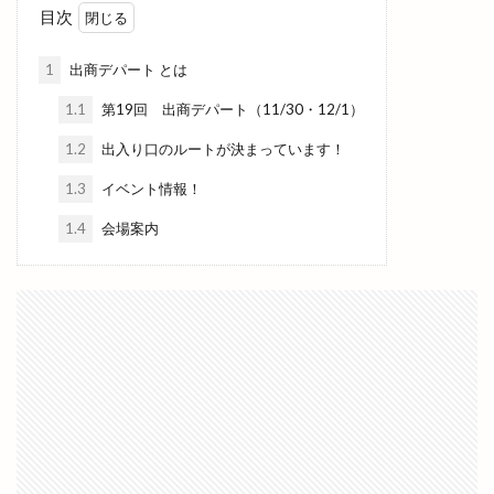
古代
古代出雲大社
古代出雲歴史博物館
目次
古例渡御式
古古米
古川製パン店
1
出商デパート とは
古志夏祭り
古志氏
古志町の歴史
古志遺跡群
古民家
古民家レストラン
1.1
第19回 出商デパート（11/30・12/1）
古着
古着屋ミックステープ
台湾かき氷
1.2
出入り口のルートが決まっています！
台湾料理
合銀
合鍵
吉兆館
1.3
イベント情報！
吉岡隆徳記念
名所
名越弥七朗
1.4
会場案内
呑み処 わや
味の店 めぐみ
味噌ラーメン
味都
和
和ごころじょこ
和平
和樂庵酒井
和焼肉 六味
和牛焼肉屋
和田珍味
和鋼博物館
和風スナック
和食居酒屋
和食料理屋
唐崎商店
唐川
唐揚げ専門店
唐楽
唯一無二
商店
善ちゃんラーメン
喜多縁
喫茶福乃珈琲