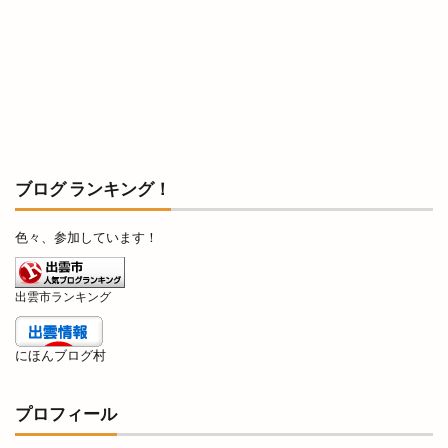
知井宮店
知足亭
石けん
石橋呉服店
石窯ピザ
石見海浜公園
石見銀山
砂
祇園祭
祈穀祭
神々の国出雲
神伝
神在月
神在月IZUMO
神在祭
神戸川
神楽奉納
神楽殿
神様
神様の海岸清掃活動
神水
神立中華 王福
ブログ ランキング！
神苑
神西
神西まつり
神西店
神西湖
神西湖花火大会
色々、参加しています！
神話の国出雲・日御碕のりものまつり
神話の國よさこい祭り
神議り
神門
出雲市ランキング
神門縁日
神門通り
神門通りポケットパーク
神門通り店
神門郡家
福のフルーツサンド
にほんブログ村
福の唐揚げ
福の酒場
福乃和
福吉
プロフィール
福杓子祭
福神祭
福袋
秋の味覚市