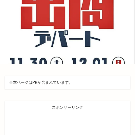
出雲市駅
出雲市駅前
出雲市駅前町
出雲市駅南
出雲市駅南店
出雲市高岡町
出雲平田
出雲平田店
出雲平野
出雲店
出雲教
出雲文化伝承館
出雲斐川店
出雲斐川町店
出雲日御碕灯台
出雲歴史博物館
出雲民藝館
出雲物産館
出雲直会バル
出雲神楽
出雲神話まつり
出雲科学館
出雲空港
出雲空港ホテル
出雲縁紡ぎだんだんcafe
出雲縁結び空港
※本ページはPRが含まれています。
出雲花火大会
出雲茶寮
出雲荻杼店
出雲西店
出雲観光
出雲観光協会
出雲警察署
出雲讃岐
出雲豚骨ラーメン
スポンサーリンク
出雲販売店
出雲路遊食 八雲
出雲道場
出雲阿国
出雲阿国の墓
出雲阿国終焉地