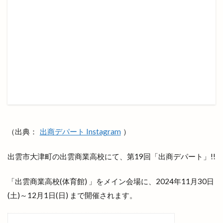
出雲陸上
出雲陸上競技大会
出雲須佐温泉
出雲駅伝
出雲駅前
出雲駅南屋台村
出雲駅南店
出雲高岡店
出雲高松駅
分社
分祠
分院
切符
初音寿司
券売機
前田真由子
前門屋
助成
動物ふれあい祭り
動物病院
勢溜
勢溜の大鳥居
北京
北島国造館
北本町
北栄町
北海道
北神立店
北陽ミートセンター
医大
医大通り
（出典：
出商デパート Instagram
）
十五屋
十割そば塩名人
十割蕎麦 塩名人
出雲市大津町の出雲商業高校にて、第19回「出商デパート」!!
千家尊福
半夏
半夏まつり
半額倉庫
半額倉庫あそViVA店
半額専門店
南口
「出雲商業高校(体育館) 」をメイン会場に、2024年11月30日
南天神コインランドリー
印
原宿ピクニック
(土)～12月1日(日) まで開催されます。
原鹿の旧豪農屋敷
参拝
口コミ
口福堂