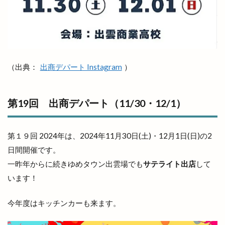
大祭礼
大衆酒場
大衆鉄板酒場
大阪
大阪の味
大阪ホルモン艶
天ぷら
天串ラーメン
天井川
天心
天満宮
天満屋
天然うなぎ
天然塩ラーメン
天然酵母
天然酵母のパンやさん
天神
（出典：
出商デパート Instagram
）
天神さん夏祭り
天神寿司
天神町
天麩羅
奉納山
奉納山公園
奥出雲そば処一福
第19回 出商デパート（11/30・12/1）
奥出雲町
奥医院
女子旅
女性専用
女性限定
奴
好きです一畑電車
姫ラボ
第１９回 2024年は、2024年11月30日(土)・12月1日(日)の2
姫ラボ
姫原
姫原店
姫原町
子供
日間開催です。
子育て
学園店
宅配すし
宅配専門
一昨年からに続きゆめタウン出雲場でも
サテライト出店
して
います！
宇迦橋
安分亭
安来
安来市
安来市安来町
安来節演芸館
完全予約制
今年度はキッチンカーも来ます。
宍道
宍道IC
宍道ふるさと森林公園