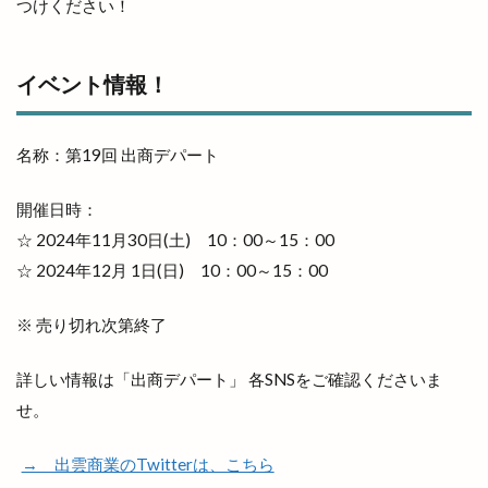
斐川公園
斐川店
斐川町
つけください！
斐川町商工まつり
斐川町富村
斐川町沖洲
斐川町直江
斐川町荘原
斐川町菜の花畑
イベント情報！
斐川西店
料金
新オープン
新幹線
新幹線ラーメン
新庁舎
新店舗
名称：第19回 出商デパート
新茶まつり
新規オープン
旅館
日テレ
開催日時：
日御碕
日御碕で過ごす特別な休日
日御碕灯台
☆ 2024年11月30日(土) 10：00～15：00
日曜劇場
日替り弁当
日本グランプリシリーズ
☆ 2024年12月 1日(日) 10：00～15：00
日本ラーメン科学研究所
日本女子ソフトボール１部リーグ
日本海テレビ
※ 売り切れ次第終了
日本海テレビアプリ
日本海直送
詳しい情報は「出商デパート」 各SNSをご確認くださいま
日本海貿易株式会社
日産サティオ島根
日真
せ。
旧JA平田中央支店
旧大社駅
旧東小学校
旧高松村
旨の御鉢
早特14
早特21
→ 出雲商業のTwitterは、こちら