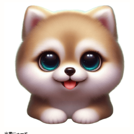
秋冬物
移転
種類
稲佐の浜
稲岡
空飛ぶブタ野郎
窓口
笑いヨガ
笑い文字
笑ってコラえて
笑笑
筋膜リリース
箸の日
節分祭
築地松
篠寛
米
米子
米子コンベンションセンター
米子天満屋
米子市
米子桜まつり
米子産業体育館
米麹
精霊流し
糸賀ふとん店
紀伊國屋書店
紅うさぎ
紅葉
紫陽彩
結ぶ
結婚式
網焼酒家
綿屋彦左衛門
総菜
縁
縁むすび
縁引寄祭
縁結び
縁結びの神様
縁結び大祭
縁結大祭
縁結花屋
縁縁出雲 Produced by BEAMS JAPAN
纏
美ビール
美保関灯台
美喰Labo 我龍 Garyou
美容
美容室
出雲にゅーす