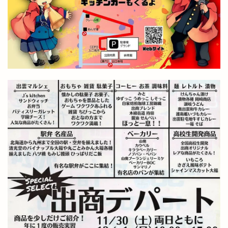
山陰中央新報
山陰中央新報社
山陰合同銀行
山陰合同銀行本店
山陰居酒屋
山陰道
山陰道開通記念イベントinキララ
岡清木芸
岩がき
島のドッグラン
島根
島根 gotoイート
島根deマルシェ
島根スサノオマジック
島根ビール
島根ワイナリー
島根中央信用金庫
島根出雲店
島根医大
島根和牛専門店
島根大田店
島根斐川店
島根県
島根県分支部
島根県民パスポート
島根県産
島根県立中央病院
島根県立大学
島根県立大学短期大学部
島根県立東部高等技術校
島根県自動車整備振興会
島根県道路カメラ
島根県高校野球
島根県高校駅伝