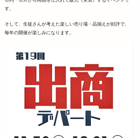
多伎ジャズ
多伎町
夜行バス
夜間診療所
す。
夢みなとタワー
大しめ縄
大なほらい
大即売会
大吉
大土地神楽
大型店舗
そして、生徒さんが考えた楽しい売り場・品揃えが好評で、
大塚
大塚店
大学三大駅伝
毎年の開催が楽しみになります。
大山ブロッコリー
大年神社
大東七夕まつり
大根島
大根島ぼたん祭
大根島ワンONE祭り
大津店
大津新崎
大津新崎町
大津朝倉
大田
大田丼丸
大田市
大田市駅
大田店
大田支店
大田町
大社
大社ご縁広場
大社の紅うさぎ
大社はまゆうマラソン
大社出張所
大社地区農業まつり
大社店
大社支店
大社浜山店
大社町
大社築港
大社線
大社門前ラボ
大社駅はじまりフェスタ
大祭