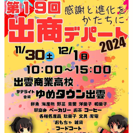
宍道公民館
宍道湖
宍道湖しじみ館
宍道湖自然館ゴビウス
宍道町
定額制セルフエステ
定食屋
宮川大輔
宮脇書店
家具
家族旅行
家族葬ホール
宿泊
寝台特急
寿司
専門店
小さな
小さなラーメン屋
小さな結婚式
小学校
小学生
小山
小山店
小島よしお
小島よしおの食べてもりもりハッピー教室
小顔エステ
小麦家 Gabutto
小麦家がぶっと
尾道ラーメン
居酒屋
屋台
屋台村
山さ紀
山と酒
山のうえの学校マルシェ
山内健司
山城めぐり
山太
山陰
山陰いいものマルシェ
山陰エンタメ運動会
山陰モビリティパーク
山陰中央テレビ