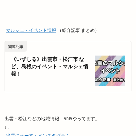
段ボールクラフト
毎月第1日曜
毛利元就
氏神様
気まぐれな
気学的人生設計
水族館
水木しげるロード
氷川神社
永瀬石油
沖野上
沖野上ブルー
注連縄
マルシェ・イベント情報
（紹介記事 まとめ）
浜山公園野球場
浜山公園陸上競技場
浜山店
関連記事
浜田
浜田道
浜町
浴衣バル
海外
海奴
海岸清掃
海水浴場
海神
《いずしる》出雲市・松江市 な
ど、島根のイベント・マルシェ情
海辺のコンサート
海都
海開き
海鮮BBQ
報！
海鮮かんかん焼
海鮮丼
深澤辰哉
混雑
混雑状況
渋谷
渡橋
渡橋町
温泉
温泉津温泉
温泉津温泉夏まつり
湊山公園
湖上花火大会
湖畔の温泉宿くにびき
湖遊館
湖陵
湖陵どんとこい祭
湖陵どんとこい祭り
出雲・松江などの地域情報 SNSやってます。
湖陵ミニ夏祭り
湖陵温泉
湯の川温泉
↓↓
出雲にゅーす・インスタグラム