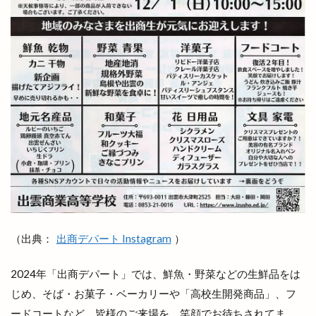
島根県高等学校駅伝競走大会
島根銀行
川津
川津店
川跡
川跡店
工事
工房
巨大海上
巾着袋
市の窓口業務
市の花
師走
平和ぞば
平均年収ランキング
平田
平田まちあそび
平田まつり
平田ショッピングセンター
平田ショッピングセンター ＶｉＶＡ
平田ショッピングセンターViVA
平田商店会
平田店
平田支店
平田文化館
平田町
年の瀬パル
年末市
年末年始
年賀状
幸
店名変更
店舗改装
店舗統廃合
（出典：
出商デパート Instagram
）
店頭販売
建替工事
弁当
弁慶くじ
当選番号
彼岸市
後藤商店
御朱印帳
2024年「出商デパート」では、鮮魚・野菜などの生鮮品をは
じめ、そば・お菓子・ベーカリーや「高校生開発商品」、フ
復活
恋する日御碕イルミネーション
恵季
ードコートなど、皆様のご来場を、笑顔でお待ちされてま