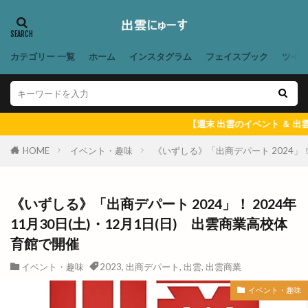
出雲大社ブルーライトアップ
出雲大社前駅
出雲大社神門通り店
出雲小山店
出雲市
出雲市 歴史
出雲市の歴史
出雲市中心商店街
カテゴリー 一覧
ホーム
インスタグラム
フェイスブック
ツイ
出雲市今市町
出雲市体育館
出雲市古志町
出雲市商工団体協議会
出雲市四絡
出雲市塩冶
出雲市塩冶町
出雲市大塚町
出雲市大津町
【週末 出雲のイベント ＆ 出雲にゅーす 一週間
出雲市大社町
出雲市天神
出雲市天神町
HOME
イベント・趣味
《いずしる》「出商デパート 2024」！ 
出雲市姫原
出雲市小山町
出雲市小川町
出雲市平田町
出雲市役所だんだん広場
出雲市役所南側
出雲市斐川町
出雲市新町
《いずしる》「出商デパート 2024」！ 2024年
11月30日(土)・12月1日(日) 出雲商業高校体
出雲市東林木町
出雲市民会館
出雲市江田町
育館で開催
出雲市浜町
出雲市渡橋
出雲市渡橋町
出雲市湖陵町
出雲市灘分町
出雲市白枝町
イベント・趣味
2023
,
出商デパート
,
出雲
,
出雲商業
出雲市総合体育館
出雲市荻杼
出雲市荻杼町
イベント・趣味