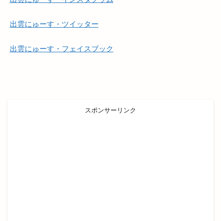
満月の仮装リフト
満開
滝
漁人
潜在能力テスト
濱家隆一
灯めぐり
灯台
出雲にゅーす・ツイッター
灯台FES日御碕
灯台フェス日御碕2024
灯台ワールドサミット
炉端かば
炉端焼き
出雲にゅーす・フェイスブック
炙り牛タン万
炭火焼鳥
無人販売
無人販売所
無印良品
無料
無自性館
焼きそば
焼きそば専門店
焼きたて名人
スポンサーリンク
焼きたて名人 パン屋さん
焼きたて名人パン屋さん
焼き芋自販機
焼き菓子
焼き鳥
焼肉
焼肉と居酒屋
焼肉ビアムーン
焼肉店
焼肉百式
焼肉酒場れもん
焼肉食べ放題
牛
牛たん
特別
特売
猪目港
献上そば羽根屋
玉木園芸
玉湯
玉湯体育館
玉造の小さなマルシェ
玉造温泉