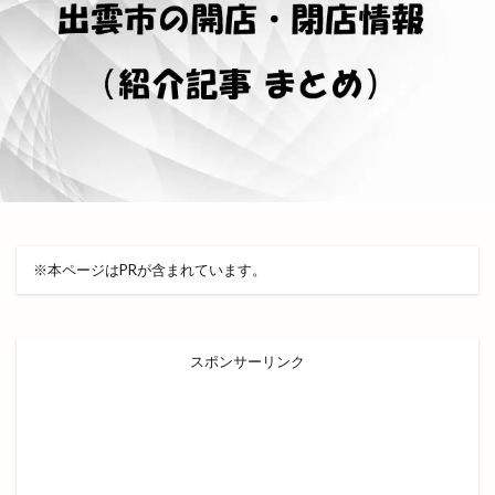
豪農屋敷ライブ
貸切
購入方法
赤塚
赤飯
走るパン屋さん
超グルメフェス
足ふみ草花
足湯
路線バス
車
車中泊
車検
軽四朝市
軽自動車専門店
輝け１１しまね町村フェスティバル
輸入車販売
農事組合法人おきす
逆
連歌庵
遊び場
遊ぼうday
遊食俱楽部
運休
運行状況
道とん堀
道の駅本庄
道の駅秋鹿なぎさ公園
※本ページはPRが含まれています。
道路カメラ
避難所
郵送
郷土史
酒ゴリラ出雲店
酒サム
酒井
酒専門店SAM 出雲店
酒持田蔵
酒石橋
スポンサーリンク
醗酵文化研究所
醸造所
重さ
重要文化財
野見宿禰
野見宿禰神社
金しゃり
金刀比羅
金子貴俊
金絲雀
金融機関