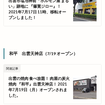
出雲市塩冶神前「ホルモン屋 まる
い」跡地に 『篠寛ジロー』！
2021年7月17日 11時、移転オー
プンしました！
和平 出雲天神店（7/19 オープン）
関連記事
出雲の焼肉 食べ放題！ 肉屋の炭火
焼肉 『和平』出雲天神店！ 2021
年7月19日（月）オープンされま
した。