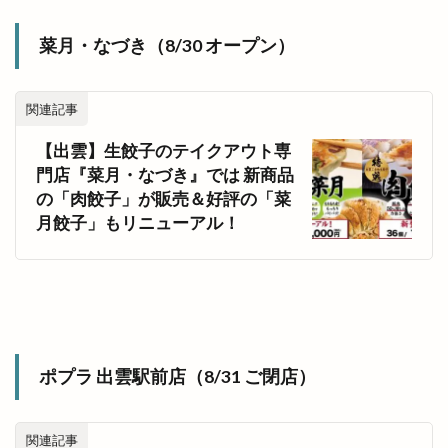
菜月・なづき（8/30 オープン）
関連記事
【出雲】生餃子のテイクアウト専
門店『菜月・なづき』では 新商品
の「肉餃子」が販売＆好評の「菜
月餃子」もリニューアル！
ポプラ 出雲駅前店（8/31 ご閉店）
関連記事