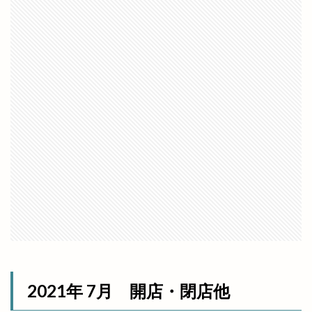
鳥周
鳶ヶ巣城
鳶巣コミュニティセンター
鳶巣コミュニティーセンター
鷺浦
鷺浦湾
麦穂
麺処 ぐり虎
麺処わや
麺家
麺家 八兵衛 BETTAKU
麺家ひばり
麺家八兵衛BETTAKU
麺屋
麺屋 ハレの日
麺屋おくに
麻婆豆腐
鼕行列
龍蛇神
＆（アンド）
２期工事
８
Ｃラウンジ
ＨＯＫ
ＪＡしまね
ＪＲ西日本
ＪＳＳ出雲
ＪＵＭＢＯ ＭＡＸ
ＬＰＣグループ
ＬＰＣ松江レイクサイド
ＮＨＫ
ＲＡＳＯＩ
ＴＢＳドラマ
検索
2021年 7月 開店・閉店他