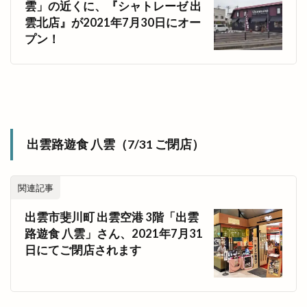
雲」の近くに、『シャトレーゼ 出
雲北店』が2021年7月30日にオー
プン！
出雲路遊食 八雲（7/31 ご閉店）
関連記事
出雲市斐川町 出雲空港 3階「出雲
路遊食 八雲」さん、2021年7月31
日にてご閉店されます