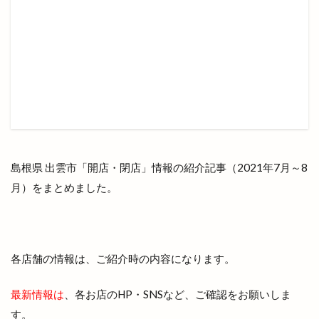
金賞
釣具
鉄っぽ家
鉄板イタリアン
鉄板焼
鉄板焼藤増
鉄板皿
銀座
銀行
鍋や中じい
鍋カレー
鍛冶屋と料理
鎌倉
鎌倉わらびもち
長さんラーメン
長久
長岡屋茂助
長崎ちゃんぽん
閉店
閉館
開局70周年
開店
開店/閉店
開店閉店
開花予想
開館
防災食
阿国の道
阿国塔
阿国寺
限定
島根県 出雲市「開店・閉店」情報の紹介記事（2021年7月～8
隠れ家
隠れ家サロン
雑貨屋
雑貨店
月）をまとめました。
雲南
雲南EXPO
雲南市
雲南市プレミアム商品券
雲州
雲州ひらたナイトマルシェ
雲州ひらた弁慶くじ
各店舗の情報は、ご紹介時の内容になります。
雲州メモリー
雲州平田
電子マネー
最新情報は
、各お店のHP・SNSなど、ご確認をお願いしま
電話ボックス型
青空レストラン
靴
す。