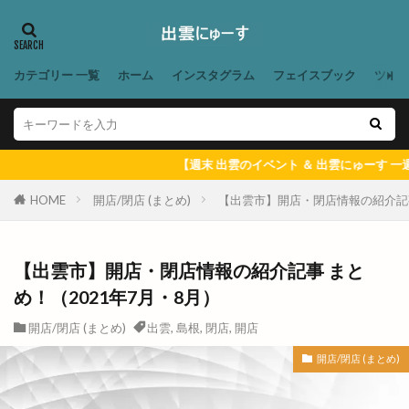
肉処ももい
肉屋黒川
肉汁水餃子
脱毛
脱毛サロン
自動販売機
自宅婚
自家製酵母
自販機
興雲閣
舟島屋
カテゴリー 一覧
ホーム
インスタグラム
フェイスブック
ツイ
艸楽
芦渡店
花のれん
花の郷
花房
花火
花火の夕べ
花火大会
花粉
花粉予報
芸能事務所
若狭土手
若竹
【週末 出雲のイベント ＆ 出雲にゅーす 一週間のまとめ記事】
英会話
茅原神社
草竹クリニック
草谷
HOME
開店/閉店 (まとめ)
【出雲市】開店・閉店情報の紹介記事
荒木村 茅原村
荒茅
荒茅町
荘原
荘原夏まつり
荻杼
菅原道真
菜の花まつり
菜月
華もめん
華家
【出雲市】開店・閉店情報の紹介記事 まと
め！（2021年7月・8月）
蓬莱柿
薬膳料理
藤
藤増
藤岡大拙
藤田
藤田焼きそば
行き方
行けない人
開店/閉店 (まとめ)
出雲
,
島根
,
閉店
,
開店
西工務店
西濃
見学ツアー
見頃
開店/閉店 (まとめ)
解体
評判
謎解き宝探しトレイン
豊源