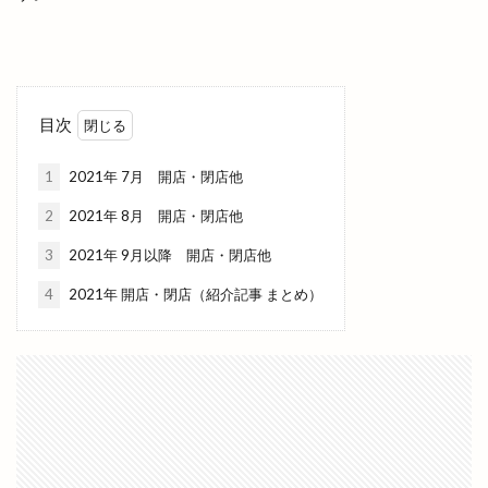
韓国クリスピーチキン
韓国料理
韓国本場の味
韓竈神社
須佐神社
風Time
風水薬膳
飛行機
飛鳥祭
食べ放題
食パン専門店
食堂いち
飯南
飲み屋
餃子
目次
餃子の365日
餃子の雪松
餃子屋
餃子玉
餃子食堂マルケン
香具礼
香蘭
馬
1
2021年 7月 開店・閉店他
馬と牛
駅ナカ
駅舎工事
駐車場
2
2021年 8月 開店・閉店他
駕籠石庵
高岡
高岡町
高本彩花
3
2021年 9月以降 開店・閉店他
高松ライジングサン
高松地区
高松店
4
2021年 開店・閉店（紹介記事 まとめ）
高校駅伝
高瀬川
高瀬川ひなながし
高瀬川灯ろう流し
高級
高級食パン専門店
鬼子母
鬼子母めだか
鬼春めだか
魔法の子育て講座
魚っぴー
鰐淵寺
鰻の成瀬
鳥さく
鳥取県
鳥取銀行