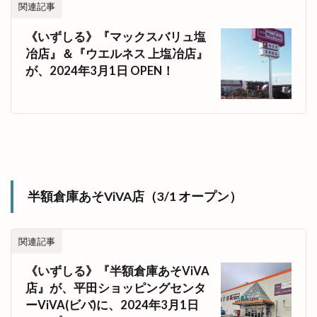
関連記事
《いずしる》『マックスバリュ塩
冶店』＆『ウエルネス 上塩冶店』
が、2024年3月1日 OPEN！
半額倉庫あそViVA店（3/1 オープン）
関連記事
《いずしる》『半額倉庫あそViVA
店』が、平田ショッピングセンタ
ーViVA(ビバ)に、2024年3月1日