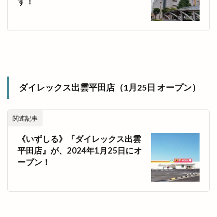
す！
荒木村 茅原村
荒茅
荒茅町
荘原
荘原夏まつり
荻杼
菅原道真
菜の花まつり
菜月
華もめん
華家
蓬莱柿
薬膳料理
藤
藤増
藤岡大拙
藤田
藤田焼きそば
行き方
行けない人
西工務店
西濃
見学ツアー
見頃
ダイレックス出雲平田店（1月25日 オープン）
解体
評判
謎解き宝探しトレイン
豊源
豪農屋敷ライブ
貸切
購入方法
赤塚
関連記事
赤飯
走るパン屋さん
超グルメフェス
《いずしる》『ダイレックス出雲
足ふみ草花
足湯
路線バス
車
平田店』が、2024年1月25日にオ
車中泊
車検
軽四朝市
軽自動車専門店
ープン！
輝け１１しまね町村フェスティバル
輸入車販売
農事組合法人おきす
逆
連歌庵
遊び場
遊ぼうday
遊食俱楽部
運休
運行状況