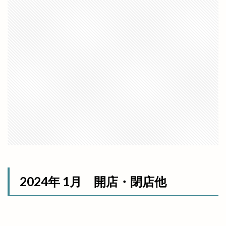
県立浜山球場
県道
真名井
真名井の清水
真幸ヶ丘
真幸ヶ丘公園
真幸ヶ丘公園夏まつり
矢尾
矢野
知井宮
知井宮のベーカリー
知井宮店
知足亭
石けん
石橋呉服店
石窯ピザ
石見海浜公園
石見銀山
砂
祇園祭
祈穀祭
神々の国出雲
神伝
神在月
神在月IZUMO
神在祭
神戸川
神楽奉納
神楽殿
神様
神様の海岸清掃活動
神水
神立中華 王福
神苑
神西
神西まつり
神西店
神西湖
神西湖花火大会
2024年 1月 開店・閉店他
神話の国出雲・日御碕のりものまつり
神話の國よさこい祭り
神議り
神門
神門縁日
神門通り
神門通りポケットパーク