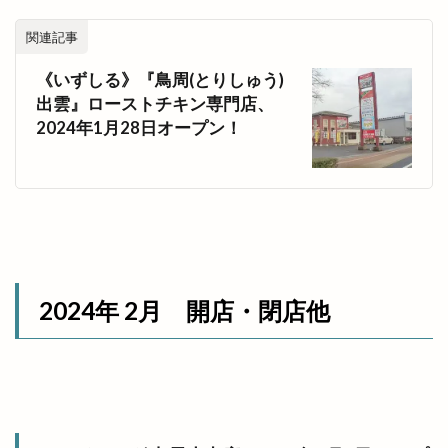
阿国の道
阿国塔
阿国寺
限定
関連記事
隠れ家
隠れ家サロン
雑貨屋
雑貨店
雲南
雲南EXPO
雲南市
《いずしる》『鳥周(とりしゅう)
雲南市プレミアム商品券
雲州
出雲』ローストチキン専門店、
2024年1月28日オープン！
雲州ひらたナイトマルシェ
雲州ひらた弁慶くじ
雲州メモリー
雲州平田
電子マネー
電話ボックス型
青空レストラン
靴
韓国クリスピーチキン
韓国料理
韓国本場の味
韓竈神社
須佐神社
風Time
風水薬膳
飛行機
飛鳥祭
食べ放題
食パン専門店
2024年 2月 開店・閉店他
食堂いち
飯南
飲み屋
餃子
餃子の365日
餃子の雪松
餃子屋
餃子玉
餃子食堂マルケン
香具礼
香蘭
馬
馬と牛
駅ナカ
駅舎工事
駐車場