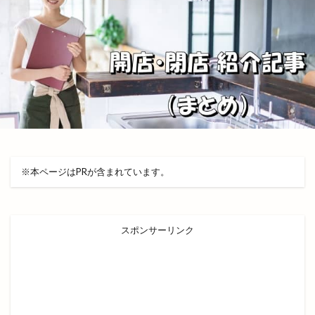
横田ふんわり市場
横田蔵市
歌舞伎の創始者
歌舞伎の始祖
歌舞伎踊り
正門
武内神社
武志山荘
歳末大抽選会
歴博
段ボールクラフト
毎月第1日曜
毛利元就
氏神様
気まぐれな
気学的人生設計
水族館
水木しげるロード
氷川神社
永瀬石油
沖野上
沖野上ブルー
注連縄
浜山公園野球場
浜山公園陸上競技場
浜山店
※本ページはPRが含まれています。
浜田
浜田道
浜町
浴衣バル
海外
海奴
海岸清掃
海水浴場
海神
海辺のコンサート
海都
海開き
海鮮BBQ
スポンサーリンク
海鮮かんかん焼
海鮮丼
深澤辰哉
混雑
混雑状況
渋谷
渡橋
渡橋町
温泉
温泉津温泉
温泉津温泉夏まつり
湊山公園