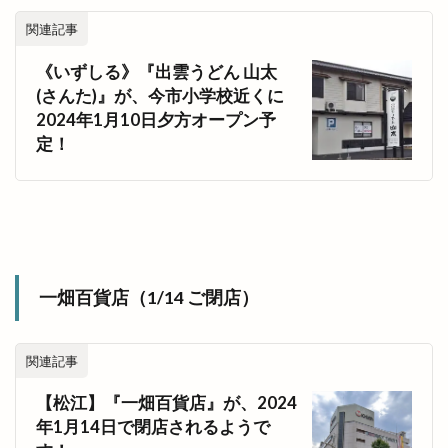
縁結花屋
縁縁出雲 Produced by BEAMS JAPAN
関連記事
纏
美ビール
美保関灯台
美喰Labo 我龍 Garyou
美容
美容室
《いずしる》『出雲うどん 山太
(さんた)』が、今市小学校近くに
美容脱毛
美肌
美肌ワークショップ
2024年1月10日夕方オープン予
羽根屋
羽根屋伝承館店
翠鳩の巣
定！
老舗造酒屋
肉と中華メシ
肉のジャンボびっくり市
肉フェス×酒まつり
肉処ももい
肉屋黒川
肉汁水餃子
脱毛
脱毛サロン
自動販売機
自宅婚
自家製酵母
自販機
興雲閣
舟島屋
一畑百貨店（1/14 ご閉店）
艸楽
芦渡店
花のれん
花の郷
花房
花火
花火の夕べ
花火大会
花粉
関連記事
花粉予報
芸能事務所
若狭土手
若竹
【松江】『一畑百貨店』が、2024
英会話
茅原神社
草竹クリニック
草谷
年1月14日で閉店されるようで