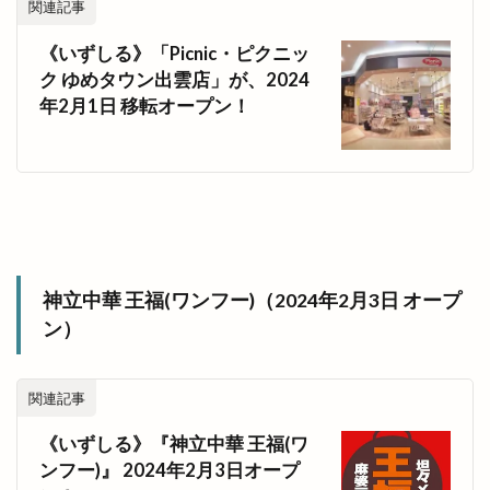
ＨＯＫ
ＪＡしまね
ＪＲ西日本
関連記事
ＪＳＳ出雲
ＪＵＭＢＯ ＭＡＸ
《いずしる》「Picnic・ピクニッ
ＬＰＣグループ
ＬＰＣ松江レイクサイド
ク ゆめタウン出雲店」が、2024
年2月1日 移転オープン！
ＮＨＫ
ＲＡＳＯＩ
ＴＢＳドラマ
検索
神立中華 王福(ワンフー)（2024年2月3日 オープ
ン）
関連記事
《いずしる》『神立中華 王福(ワ
ンフー)』 2024年2月3日オープ