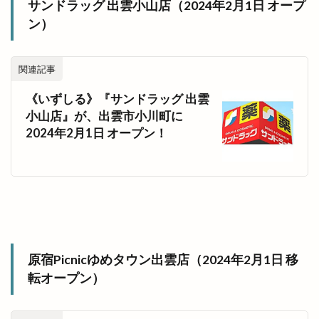
サンドラッグ 出雲小山店（2024年2月1日 オープ
駕籠石庵
高岡
高岡町
高本彩花
ン）
高松ライジングサン
高松地区
高松店
高校駅伝
高瀬川
高瀬川ひなながし
関連記事
高瀬川灯ろう流し
高級
高級食パン専門店
鬼子母
鬼子母めだか
鬼春めだか
《いずしる》『サンドラッグ 出雲
小山店』が、出雲市小川町に
魔法の子育て講座
魚っぴー
鰐淵寺
2024年2月1日 オープン！
鰻の成瀬
鳥さく
鳥取県
鳥取銀行
鳥周
鳶ヶ巣城
鳶巣コミュニティセンター
鳶巣コミュニティーセンター
鷺浦
鷺浦湾
麦穂
麺処 ぐり虎
麺処わや
麺家
麺家 八兵衛 BETTAKU
麺家ひばり
麺家八兵衛BETTAKU
麺屋
麺屋 ハレの日
原宿Picnicゆめタウン出雲店（2024年2月1日 移
転オープン）
麺屋おくに
麻婆豆腐
鼕行列
龍蛇神
＆（アンド）
２期工事
８
Ｃラウンジ