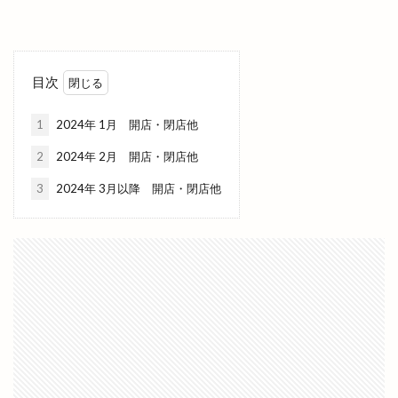
牛
牛たん
特別
特売
猪目港
献上そば羽根屋
玉木園芸
玉湯
玉湯体育館
玉造の小さなマルシェ
玉造温泉
目次
玉造温泉夏まつり
王福
珈琲店蒼
理容
理容室
琴引
琴引フォレストパーク
1
2024年 1月 開店・閉店他
甘味処鎌倉
生
生ドーナツ
生徒数
2
2024年 2月 開店・閉店他
生涯スポーツ
生餃子おちょぼさん
3
2024年 3月以降 開店・閉店他
生餃子専門店
産直会
甲子園
甲賀米粉たい焼き
申し込み
男性専用
町の台所
町カレー
界
界 出雲
番号
痩せない
白
白兎
白枝
白枝店
白枝町
白洗舎
白潟天満宮
白虎点心房
白鳥
盆夜祭
盆踊り
益田市
直会
直江
直販所