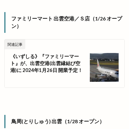
道とん堀
道の駅本庄
道の駅秋鹿なぎさ公園
道路カメラ
避難所
郵送
郷土史
ファミリーマート 出雲空港／Ｓ店（1/26 オープ
酒ゴリラ出雲店
酒サム
酒井
ン）
酒専門店SAM 出雲店
酒持田蔵
酒石橋
醗酵文化研究所
醸造所
重さ
重要文化財
関連記事
野見宿禰
野見宿禰神社
金しゃり
《いずしる》『ファミリーマー
金刀比羅
金子貴俊
金絲雀
金融機関
ト』が、出雲空港(出雲縁結び空
金賞
釣具
鉄っぽ家
鉄板イタリアン
港)に 2024年1月26日 開業予定！
鉄板焼
鉄板焼藤増
鉄板皿
銀座
銀行
鍋や中じい
鍋カレー
鍛冶屋と料理
鎌倉
鎌倉わらびもち
長さんラーメン
長久
長岡屋茂助
長崎ちゃんぽん
閉店
閉館
開局70周年
開店
開店/閉店
鳥周(とりしゅう) 出雲（1/28 オープン）
開店閉店
開花予想
開館
防災食