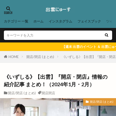
松江ヨアカリin宍道
松江乃木店
松江商工会議所青年部
松江地ビール
松江城
松江城大茶会
松江学園通り店
松江市
カテゴリー 一覧
ホーム
インスタグラム
フェイスブック
ツイ
松江市役所新庁舎
松江店
松江東津田
松江水燈路
松江水郷祭
松江白潟本町
松江祭
松江観光協会
松江駅
枝大津
【週末 出雲のイベント ＆ 出雲にゅーす 一週間のまとめ
枝大津町
栗寅
株式会社
HOME
開店/閉店 (まとめ)
《いずしる》【出雲】『開店・閉店』
株式会社 ナガタ
株式会社 尊
株式会社 カガヤキ
株式会社ふたば
《いずしる》【出雲】『開店・閉店』情報の
株式会社福島造園
桃源
桃源郷
桜
紹介記事 まとめ！（2024年1月・2月）
桜まつり
梟の城
森星
森英恵
椅子も大社前駅
極実すいか
極真会館
開店/閉店 (まとめ)
開店閉店
極真空手
楽しいうれしい運動プロジェクト
開店/閉店 (まとめ)
楽市カルビ
横浜家系ラーメン吉岡家