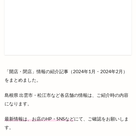
湖上花火大会
湖畔の温泉宿くにびき
湖遊館
湖陵
湖陵どんとこい祭
湖陵どんとこい祭り
湖陵ミニ夏祭り
湖陵温泉
湯の川温泉
満月の仮装リフト
満開
滝
漁人
潜在能力テスト
濱家隆一
灯めぐり
灯台
灯台FES日御碕
灯台フェス日御碕2024
灯台ワールドサミット
炉端かば
炉端焼き
炙り牛タン万
炭火焼鳥
無人販売
「開店・閉店」情報の紹介記事（2024年1月・2024年2月）
無人販売所
無印良品
無料
無自性館
をまとめました。
焼きそば
焼きそば専門店
焼きたて名人
島根県 出雲市・松江市など各店舗の情報は、ご紹介時の内容
焼きたて名人 パン屋さん
焼きたて名人パン屋さん
になります。
焼き芋自販機
焼き菓子
焼き鳥
焼肉
焼肉と居酒屋
焼肉ビアムーン
焼肉店
最新情報は、お店のHP・SNSなど
にて、ご確認をお願いしま
す。
焼肉百式
焼肉酒場れもん
焼肉食べ放題