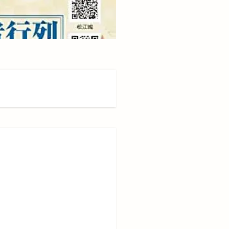
路カメラ
川津店
師走
ッピングセンター
田店
平田支店
名変更
店舗改装
後藤商店
恵比寿
惣菜
所原
扇町
拉麺屋 神楽
撮影会
支店
吉うどん
こい祭
斐川公園