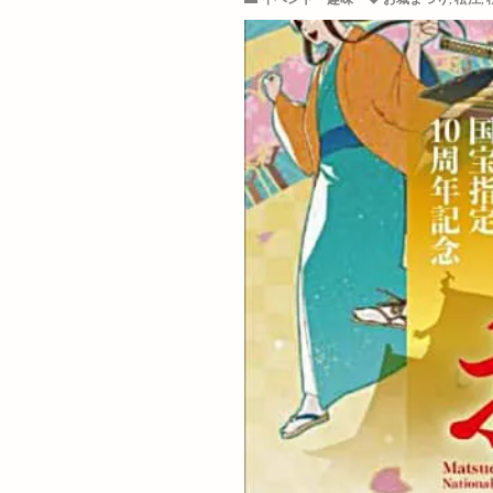
天神寿司
天
女子旅
女性
姫原町
子供
安来市
安来
宍道公民館
定食屋
宮川
専門店
小さ
小島よしお
尾道ラーメン
山城めぐり
山陰中央テレビ
山陰道
山陰
島根 gotoイート
島根中央信用金庫