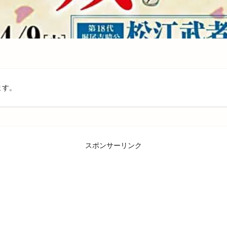
島根県民パスポート
島根県産
島根県立中央病院
島根県立大学
大学部
島根県立東部高等技術校
島根県自動車整備振興会
島根県道
島根県高校駅伝
島根県高等学校駅伝競走大会
島根銀行
川津
工事
工房
巨大海上
巾着袋
市の窓口業務
市の花
均年収ランキング
平田
平田まちあそび
平田まつり
平田ショ
センター ＶｉＶＡ
平田ショッピングセンターViVA
平田商店会
平
ます。
平田町
年の瀬パル
年末市
年末年始
年賀状
幸
店
店頭販売
建替工事
弁当
弁慶くじ
当選番号
彼岸市
活
恋する日御碕イルミネーション
恵季
恵方巻
恵曇集会所
意味
愛宕山公園
感謝祭
成人式
戦国時代
所ジョージ
スポンサーリンク
手ぶらdeピクニック
手まり
手当
手数料
拉麺かもす
振込
振込手数料
授与品
掛け替え
推し
握手
改修
改良めだか
改装
改装工事
整体
整骨院
文
斐伊川
斐伊川河川敷
斐川
斐川そばまつり
斐川だんだんよさ
斐川オープンガーデン
斐川バラのオープンガーデン
斐川倉庫