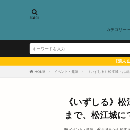
営業日
営業
国道9号線
地域展示パネル
カテゴリー 
城跡ハイキング
塩冶有原町
夏まつり
夏
多伎キララまつり
【週末 出雲のイベント ＆ 出雲にゅー
大なほらい
HOME
イベント・趣味
《いずしる》松江城・お城まつ
大山ブロッコリー
大津店
大津
大田支店
大
《いずしる》松江城
大社地区農業まつ
まで、松江城に
大社門前ラボ
大阪の味
大
イベント・趣味
お城まつり
,
松江
,
天然うなぎ