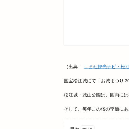
斐川店
斐川
斐川町菜の花畑
新茶まつり
日曜劇場
日
日本女子ソフトボ
日本海貿易株式会
旧高松村
旨
旬魚旬彩わや
（出典：
しまね観光ナビ・松江
星空のレストラン
春の感謝祭
国宝松江城にて「お城まつり 2025
晴レナマルシェ
松江城・城山公園は、園内には
有限会社イタケン
木楽祭
木次
そして、毎年この桜の季節にあ
札幌
札幌ラ
東京分祠
東
目次