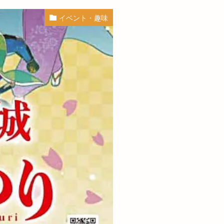
雲町
奥医院
イベント・趣味
姫原
姫原店
安来
るさと森林公園
セルフエステ
寝台特急
寿司
小山店
小麦家がぶっと
ルシェ
山内健司
ビリティパーク
山陰居酒屋
島根
ナリー
斐川店
島根県