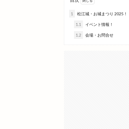
松江GENKI夜市プ
松江しんじ湖温泉
1
松江城・お城まつり 2025！
松江フォーゲルパ
1.1
イベント情報！
松江地ビール
1.2
会場・お問合せ
松江東津田
枝大津
枝大
株式会社ふたば
森英恵
椅子
楽市カルビ
歌舞伎の始祖
段ボールクラフト
水木しげるロード
浜山公園陸上競技
海水浴場
海
深澤辰哉
混