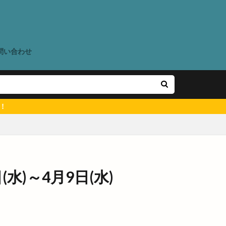
国道431
地域の歴史
問い合わせ
塩冶有原
港
壱香庵
くフェア
ー
大しめ縄
大学三大駅伝
島ワンONE祭り
大田市駅
大田店
ン
大社出張所
水)～4月9日(水)
大社線
場
大阪
天満屋
ん夏祭り