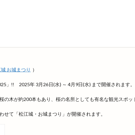
町
斐川町商工まつり
斐川町富村
斐川町沖洲
斐川町直江
斐川西店
料金
新オープン
新幹線
新幹線ラーメン
新規オープン
旅館
日テレ
日御碕
日御碕で過ごす特別な休日
替り弁当
日本グランプリシリーズ
日本ラーメン科学研究所
ール１部リーグ
日本海テレビ
日本海テレビアプリ
日本海直送
社
日産サティオ島根
日真
旧JA平田中央支店
旧大社駅
の御鉢
早特14
早特21
早特7
旬彩IZAKAYA
旬彩酒房
旭IC
明日
明治書店斐川店
明治神宮
昔ながら
星のリ
城 お城まつり
）
星空ガーデン
星花ヨガスタジオ
春
春のまちあるき
春
春の青空市
春物
春祭り
昼飲み
時刻表
時間
晩秋
」!! 2025年 3月26日(水) ～ 4月9日(水) まで開催されます。
晴レナルポ
暖だんマルシェ
暖愛笑
月曜日のカレー会
有
桜の木が約200本もあり、桜の名所としても有名な観光スポッ
有限会社長岡屋
服装
朔のカンパーニュ
朝倉橋プレイス
木綿街道
木綿街道クリスマスマーケット
本庄の小さなマルシェ
わせて「松江城・お城まつり」が開催されます。
ーメン
朱鷺会館
東亜産業
東京
東京から出雲大社
東京
伯店
東出雲
東部ぶどう集荷所
東部高等技術校
松江
松