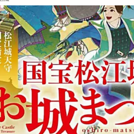
神町
天麩羅
奉納山
奉納山公園
奥出雲そば処一福
奥出
専用
女性限定
奴
好きです一畑電車
姫ラボ
姫ラボ
子育て
学園店
宅配すし
宅配専門
宇迦橋
安分亭
市安来町
安来節演芸館
完全予約制
宍道
宍道IC
宍道ふ
宍道湖
宍道湖しじみ館
宍道湖自然館ゴビウス
宍道町
定額制
大輔
宮脇書店
家具
家族旅行
家族葬ホール
宿泊
な
小さなラーメン屋
小さな結婚式
小学校
小学生
小山
小島よしおの食べてもりもりハッピー教室
小顔エステ
小麦家 Gabutto
居酒屋
屋台
屋台村
山さ紀
山と酒
山のうえの学校マ
山太
山陰
山陰いいものマルシェ
山陰エンタメ運動会
山陰モ
山陰中央新報
山陰中央新報社
山陰合同銀行
山陰合同銀行本店
道開通記念イベントinキララ
岡清木芸
岩がき
島のドッグラン
島根deマルシェ
島根スサノオマジック
島根ビール
島根ワイ
島根出雲店
島根医大
島根和牛専門店
島根大田店
島根