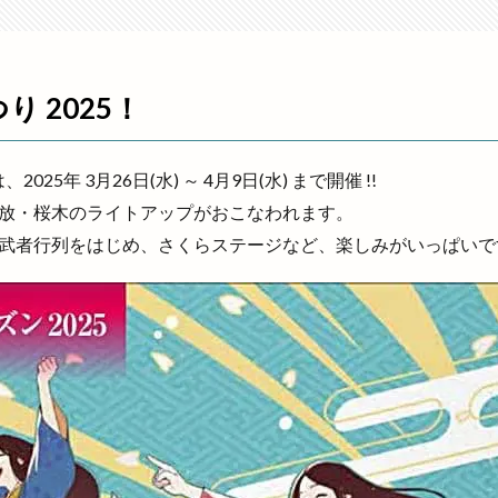
り
湊山公園
湖上花火大会
湖畔の温泉宿くにびき
湖遊館
湖陵どんとこい祭り
湖陵ミニ夏祭り
湖陵温泉
湯の川温泉
満開
滝
漁人
潜在能力テスト
濱家隆一
灯めぐり
 2025！
灯台フェス日御碕2024
灯台ワールドサミット
炉端かば
炉端焼
炭火焼鳥
無人販売
無人販売所
無印良品
無料
無自性
焼きたて名人
焼きたて名人 パン屋さん
焼きたて名人パン屋さん
25年 3月26日(水) ～ 4月9日(水) まで開催 !!
き鳥
焼肉
焼肉と居酒屋
焼肉ビアムーン
焼肉店
焼肉百
放・桜木のライトアップがおこなわれます。
焼肉食べ放題
牛
牛たん
特別
特売
猪目港
献
武者行列をはじめ、さくらステージなど、楽しみがいっぱいで
湯
玉湯体育館
玉造の小さなマルシェ
玉造温泉
玉造温泉夏ま
容
理容室
琴引
琴引フォレストパーク
甘味処鎌倉
生
スポーツ
生餃子おちょぼさん
生餃子専門店
産直会
甲子園
申し込み
男性専用
町の台所
町カレー
界
界 出
白兎
白枝
白枝店
白枝町
白洗舎
白潟天満宮
盆踊り
益田市
直会
直江
直販所
県立浜山球場
真幸ヶ丘
真幸ヶ丘公園
真幸ヶ丘公園夏まつり
矢尾
矢野