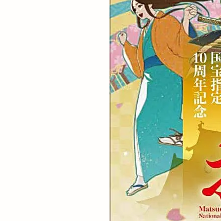
肉汁水餃子
舟島屋
艸楽
花粉
花粉予
草谷
荒木村
菜の花まつり
藤田
藤田焼
評判
謎解き
走るパン屋さん
軽四朝市
軽
逆
連歌庵
道の駅秋鹿なぎさ
酒専門店SAM 出
野見宿禰
野
釣具
鉄っぽ
鍋や中じい