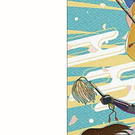
知井宮のベーカリ
石見銀山
砂
神戸川
神楽
神西
神西ま
神話の國よさこい
神門通り店
福杓子祭
福
空飛ぶブタ野郎
節分祭
築地
米子桜まつり
紅葉
紫陽彩
縁引寄祭
縁
縁縁出雲 Produced 
美容室
美容
老舗造酒屋