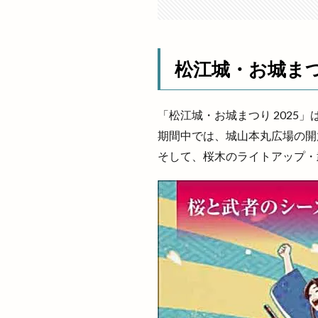
温泉津温泉夏まつ
湖陵どんとこい祭
満月の仮装リフト
松江城・お城まつり
灯台FES日御碕
炙り牛タン万
焼きそば専門店
「松江城・お城まつり 2025」は、20
焼き菓子
焼
期間中では、城山本丸広場の開
焼肉酒場れもん
そして、桜木のライトアップ・
玉木園芸
玉
珈琲店蒼
理
生徒数
生涯
甲賀米粉たい焼き
痩せない
白
白鳥
盆夜祭
真名井の清水