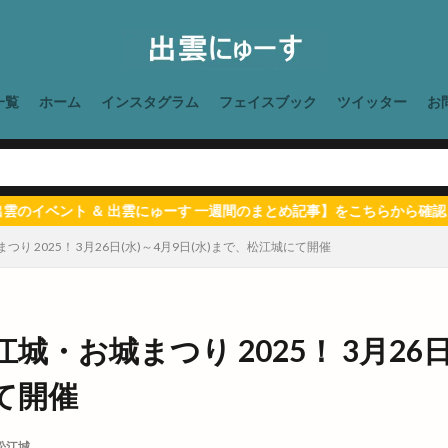
時間
四季荘
四絡の由来
回遊館
回遊館 出雲
国引き神話
国際空手道連盟
土曜夜市
地ビール
地元民
地名の由来
地爪ケアクリニックサロン
坂の下の小さなお店
坂根屋
坦々麺
一覧
ホーム
インスタグラム
フェイスブック
ツイッター
お
堀川遊覧船
堀江薬局
場所
塊根植物
塩冶
塩冶店
塩冶町
塩冶神前
塩名人
塩名人 出雲店
塩名人 本店
境
夜祭
夏祭り
夕やけこやけ
夕刻篝火舞
夕日
多伎いちじ
多伎ジャズ
多伎町
夜行バス
夜間診療所
夢みなとタワ
す 一週間のまとめ記事】をこちらから確認！
大即売会
大吉
大土地神楽
大型店舗
大塚
大塚店
り 2025！ 3月26日(水)～4月9日(水)まで、松江城にて開催
大年神社
大東七夕まつり
大根島
大根島ぼたん祭
大根
新崎
大津新崎町
大津朝倉
大田
大田丼丸
大田市
田町
大社
大社ご縁広場
大社の紅うさぎ
大社はまゆうマラソ
・お城まつり 2025！ 3月26日(
り
大社店
大社支店
大社浜山店
大社町
大社築港
て開催
大社駅はじまりフェスタ
大祭
大祭礼
大衆酒場
大衆鉄板酒
阪ホルモン艶
天ぷら
天串ラーメン
天井川
天心
天満宮
松江城
天然塩ラーメン
天然酵母
天然酵母のパンやさん
天神
天神さ