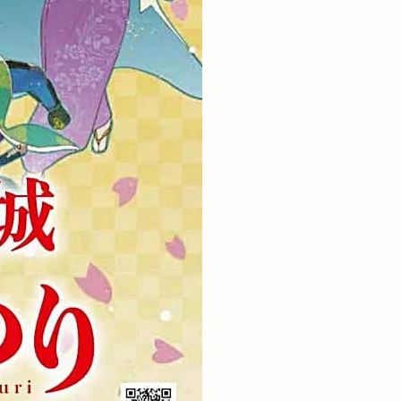
興雲閣
花火大会
竹クリニック
道真
藤岡大拙
見頃
解体
塚
赤飯
泊
車検
組合法人おきす
ん堀
道の駅本庄
酒サム
酒井
重要文化財
関
金賞
銀行
長久