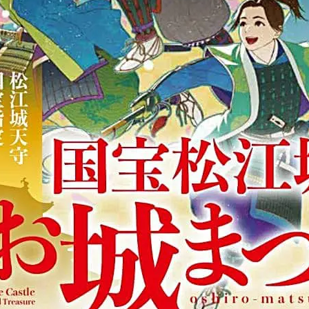
脱毛
脱毛サロン
自動販売機
自宅婚
自家製酵母
自販機
芦渡店
花のれん
花の郷
花房
花火
花火の夕べ
報
芸能事務所
若狭土手
若竹
英会話
茅原神社
草
 茅原村
荒茅
荒茅町
荘原
荘原夏まつり
荻杼
菅原
菜月
華もめん
華家
蓬莱柿
薬膳料理
藤
藤増
きそば
行き方
行けない人
西工務店
西濃
見学ツアー
宝探しトレイン
豊源
豪農屋敷ライブ
貸切
購入方法
赤
超グルメフェス
足ふみ草花
足湯
路線バス
車
車中
自動車専門店
輝け１１しまね町村フェスティバル
輸入車販売
農事
遊び場
遊ぼうday
遊食俱楽部
運休
運行状況
道と
公園
道路カメラ
避難所
郵送
郷土史
酒ゴリラ出雲店
雲店
酒持田蔵
酒石橋
醗酵文化研究所
醸造所
重さ
見宿禰神社
金しゃり
金刀比羅
金子貴俊
金絲雀
金融機
家
鉄板イタリアン
鉄板焼
鉄板焼藤増
鉄板皿
銀座
鍋カレー
鍛冶屋と料理
鎌倉
鎌倉わらびもち
長さんラーメン