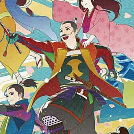
ー
知井宮店
知足亭
石けん
石橋呉服店
石窯ピザ
祇園祭
祈穀祭
神々の国出雲
神伝
神在月
神在月I
奉納
神楽殿
神様
神様の海岸清掃活動
神水
神立中華 
つり
神西店
神西湖
神西湖花火大会
神話の国出雲・日御碕の
祭り
神議り
神門
神門縁日
神門通り
神門通りポケット
神門郡家
福のフルーツサンド
福の唐揚げ
福の酒場
福乃和
神祭
福袋
秋の味覚市
秋冬物
移転
種類
稲佐の浜
窓口
笑いヨガ
笑い文字
笑ってコラえて
笑笑
筋膜
松
篠寛
米
米子
米子コンベンションセンター
米子天満
米子産業体育館
米麹
精霊流し
糸賀ふとん店
紀伊國屋書店
結ぶ
結婚式
網焼酒家
綿屋彦左衛門
総菜
縁
結び
縁結びの神様
縁結び大祭
縁結大祭
縁結花屋
by BEAMS JAPAN
纏
美ビール
美保関灯台
美喰Labo 我龍 G
脱毛
美肌
美肌ワークショップ
羽根屋
羽根屋伝承館店
肉と中華メシ
肉のジャンボびっくり市
肉フェス×酒まつり
肉処も