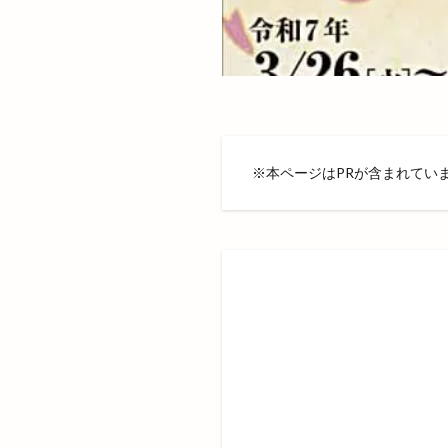
島根県分支部
島根県立大学短期
島根県高校野球
川跡
川跡店
平和ぞば
平
平田ショッピング
※本ページはPRが含まれてい
平田文化館
店舗統廃合
御朱印帳
復
惣菜コーナー
手ごねパン教室
持ち帰り専門店
支那そば 来来
文吉たまき
斐川のひまわり畑