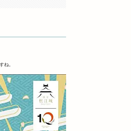
湖陵
灯台
き
館
焼きそば
焼き芋自販機
式
上そば羽根屋
すね。
つり
王福
生ドーナツ
雲
番号
白虎点心房
県道
真名井
知井宮