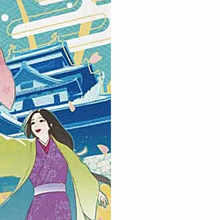
石見海浜公園
ZUMO
神在祭
王福
神苑
りものまつり
パーク
福吉
稲岡
リリース
箸の日
屋
米子市
紅うさぎ
縁むすび
aryou
美容
翠鳩の巣
もい
肉屋黒川