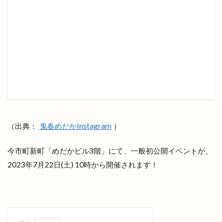
閉館
開局70周年
開店
開店/閉店
開店閉店
開花予想
開館
防災食
阿国の道
阿国塔
阿国寺
限定
隠れ家
隠れ家サロン
雑貨屋
雑貨店
雲南
雲南EXPO
雲南市
雲南市プレミアム商品券
雲州
雲州ひらたナイトマルシェ
雲州ひらた弁慶くじ
（出典：
鬼春めだかInstagram
）
雲州メモリー
雲州平田
電子マネー
電話ボックス型
青空レストラン
靴
今市町新町「めだかビル3階」にて、一般初公開イベントが、
韓国クリスピーチキン
韓国料理
韓国本場の味
2023年7月22日(土) 10時から開催されます！
韓竈神社
須佐神社
風Time
風水薬膳
飛行機
飛鳥祭
食べ放題
食パン専門店
食堂いち
飯南
飲み屋
餃子
餃子の365日
餃子の雪松
餃子屋
餃子玉