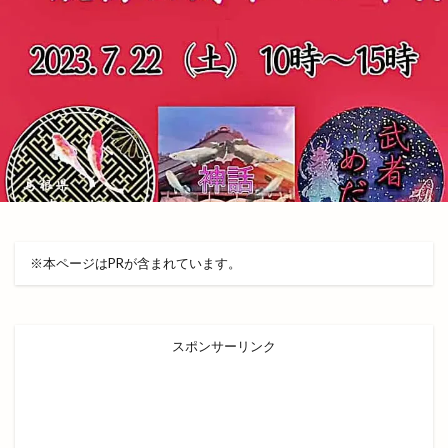
農事組合法人おきす
逆
連歌庵
遊び場
遊ぼうday
遊食俱楽部
運休
運行状況
道とん堀
道の駅本庄
道の駅秋鹿なぎさ公園
道路カメラ
避難所
郵送
郷土史
酒ゴリラ出雲店
酒サム
酒井
酒専門店SAM 出雲店
酒持田蔵
酒石橋
醗酵文化研究所
醸造所
重さ
重要文化財
野見宿禰
野見宿禰神社
金しゃり
※本ページはPRが含まれています。
金刀比羅
金子貴俊
金絲雀
金融機関
金賞
釣具
鉄っぽ家
鉄板イタリアン
スポンサーリンク
鉄板焼
鉄板焼藤増
鉄板皿
銀座
銀行
鍋や中じい
鍋カレー
鍛冶屋と料理
鎌倉
鎌倉わらびもち
長さんラーメン
長久
長岡屋茂助
長崎ちゃんぽん
閉店