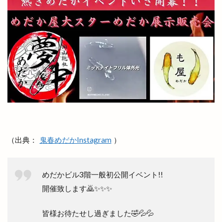
（出典：
鬼春めだかInstagram
）
めだかビル3階一般初公開イベント!!
開催致します🙇✨✨✨
皆様お待たせし過ぎました🤣💦💦