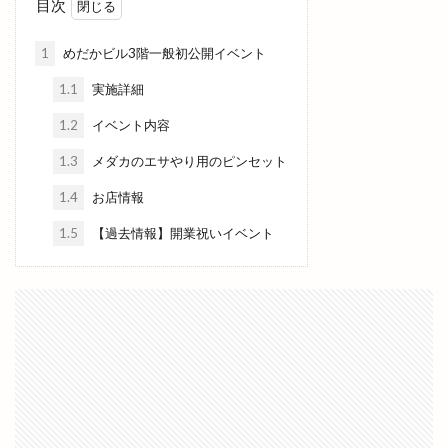
目次
餃子食堂マルケン
香具礼
香蘭
馬
1
めだかビル3階一般初公開イベント
馬と牛
駅ナカ
駅舎工事
駐車場
1.1
実施詳細
駕籠石庵
高岡
高岡町
高本彩花
1.2
イベント内容
高松ライジングサン
高松地区
高松店
高校駅伝
高瀬川
高瀬川ひなながし
1.3
メダカのエサやり用のピンセット
高瀬川灯ろう流し
高級
高級食パン専門店
1.4
お店情報
鬼子母
鬼子母めだか
鬼春めだか
1.5
【過去情報】開業祝いイベント
魔法の子育て講座
魚っぴー
鰐淵寺
鰻の成瀬
鳥さく
鳥取県
鳥取銀行
鳥周
鳶ヶ巣城
鳶巣コミュニティセンター
鳶巣コミュニティーセンター
鷺浦
鷺浦湾
麦穂
麺処 ぐり虎
麺処わや
麺家
麺家 八兵衛 BETTAKU
麺家ひばり
麺家八兵衛BETTAKU
麺屋
麺屋 ハレの日