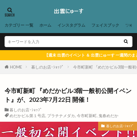
花粉予報
芸能事務所
若狭土手
若竹
英会話
茅原神社
草竹クリニック
草谷
カテゴリー 一覧
ホーム
インスタグラム
フェイスブック
ツイ
荒木村 茅原村
荒茅
荒茅町
荘原
荘原夏まつり
荻杼
菅原道真
菜の花まつり
菜月
華もめん
華家
末 出雲のイベント ＆ 出雲にゅーす 一週間のまとめ記事】をこちらから確認
蓬莱柿
薬膳料理
藤
藤増
藤岡大拙
HOME
暮しのお店･ｼｮｯﾌﾟ
今市町新町 『めだかビル3階一般初公
藤田
藤田焼きそば
行き方
行けない人
西工務店
西濃
見学ツアー
見頃
解体
評判
謎解き宝探しトレイン
豊源
今市町新町 『めだかビル3階一般初公開イベン
豪農屋敷ライブ
貸切
購入方法
赤塚
ト』が、2023年7月22日 開催！
赤飯
走るパン屋さん
超グルメフェス
暮しのお店･ｼｮｯﾌﾟ
めだかビル第１号店
,
プラチナメダカ
,
今市町新町
,
鬼春めだか
足ふみ草花
足湯
路線バス
車
暮しのお店･ｼｮｯﾌﾟ
車中泊
車検
軽四朝市
軽自動車専門店
輝け１１しまね町村フェスティバル
輸入車販売