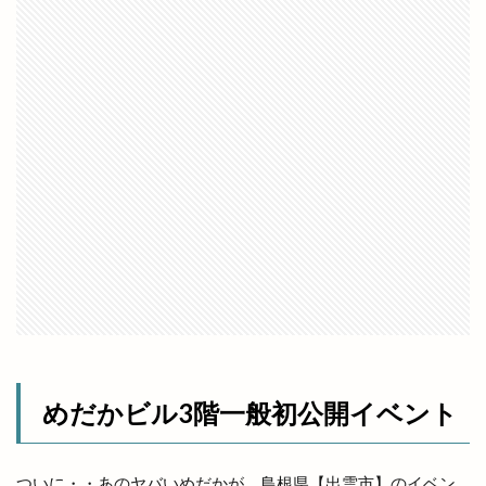
麺屋おくに
麻婆豆腐
鼕行列
龍蛇神
＆（アンド）
２期工事
８
Ｃラウンジ
ＨＯＫ
ＪＡしまね
ＪＲ西日本
ＪＳＳ出雲
ＪＵＭＢＯ ＭＡＸ
ＬＰＣグループ
ＬＰＣ松江レイクサイド
ＮＨＫ
ＲＡＳＯＩ
ＴＢＳドラマ
検索
めだかビル3階一般初公開イベント
ついに・・あのヤバいめだかが、島根県【出雲市】のイベン