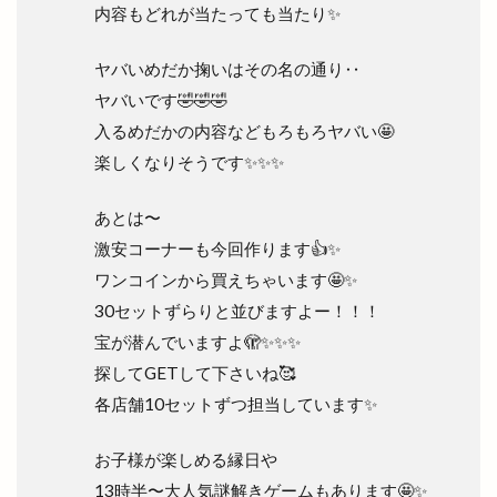
内容もどれが当たっても当たり✨
ヤバいめだか掬いはその名の通り‥
ヤバいです🤣🤣🤣
入るめだかの内容などもろもろヤバい🤩
楽しくなりそうです✨✨✨
あとは〜
激安コーナーも今回作ります👍✨
ワンコインから買えちゃいます🤩✨
30セットずらりと並びますよー！！！
宝が潜んでいますよ🫣✨✨✨
探してGETして下さいね🥰
各店舗10セットずつ担当しています✨
お子様が楽しめる縁日や
13時半〜大人気謎解きゲームもあります🤩✨