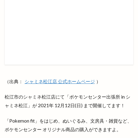
ブーランジェリーミケ
プチカラチャム
プラタナスホール
プラチナ
プラチナメダカ
プラネタリウム
プラント
プラント出雲店
プレギエーラジェラート
プレミアムチケット
プレミアム商品券
ベッカライコンディトライヒダカ
ヘア
ヘアカラー
ヘアカラーカフェ+今市店
ヘアサロン
ヘアーサロン
ヘラ
（出典：
シャミネ松江店 公式ホームページ
）
ベトナム料理
ベビーカステラ
ベーカリー
ベーカリーBOC
ベーカリーたろきち
ペット
松江市のシャミネ松江店にて「ポケモンセンター出張所 in シ
ペットと泊まれる宿
ペットクリニック
ャミネ松江」が 2021年 12月12日(日) まで開催してます！
ペッパーランチ
ペルファイン
ホイアン食堂
「Pokemon fit」をはじめ、ぬいぐるみ、文房具・雑貨など、
ホック
ホットエアー
ホットエアー2
ポケモンセンター オリジナル商品の購入ができますよ。
ホテル
ホテルリッチガーデン
ホテル一畑