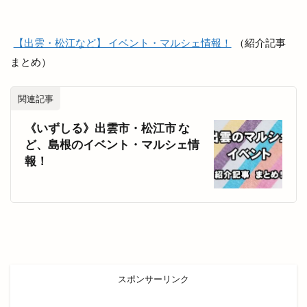
出雲グランピング
出雲ケーブルビジョン
出雲ショッピング
出雲センター
【出雲・松江など】 イベント・マルシェ情報！
（紹介記事
出雲タイ古式ボディケア
出雲テラス
まとめ）
出雲ドーム
出雲ドーム2000人の吹奏楽
関連記事
出雲ドームdeスポーツ＆健康フェスティバル
出雲ドームかみあり吹奏楽フェスタ2023
《いずしる》出雲市・松江市 な
ど、島根のイベント・マルシェ情
出雲ナイトマルシェ
出雲バル
出雲ビアフェス
報！
出雲プロジェクト
出雲プロジェクト 2期
出雲ミライト
出雲ロイヤルホテル
出雲上塩冶店
出雲丼丸
出雲健康公園
出雲全日本大学選抜駅伝競走
出雲北店
出雲南店
出雲商工会
出雲商工会議所
出雲商工会議所青年部
出雲商工会館
出雲商業
スポンサーリンク
出雲国風土記
出雲塩冶原店
出雲塩冶店