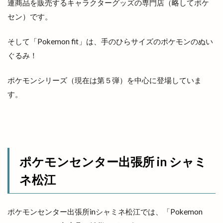
連商品を販売するキャラクターグッズの専門店（略してポケ
ラーメン
ラーメン居酒屋
ラーメン屋あぐ梨
セン）です。
ラーメン篠寛
ラーメン茶屋
ラー麺ずんどう屋
リズム
リズモ
リズモ出雲
リチウム
そして「Pokemon fit」は、手のひらサイズのポケモンのぬい
ぐるみ！
リッチガーデン
リトミックミニ体験会
リトミック教室
リトルアリス
リニューア
ポケモンシリーズ（現在は第５弾）を中心に登場していま
リニューアル
リニューアルオープン
リノ
す。
リユース
リラクゼーションサロン
リンガーハット
リンパマッサージ
リンリン
ルバーブ
ルミナ
レイカズンアウトレット
レウナ
レガーレ
レクレーション
ポケモンセンター出張所 in シャミ
レストラン
レストラン至誠
ネ松江
レトロな自動販売機
レンタカー
レンタルショップ
レンタルスペース
ポケモンセンター出張所inシャミネ松江では、「Pokemon
レンタルボックス
ロワンテ
ローカリズム