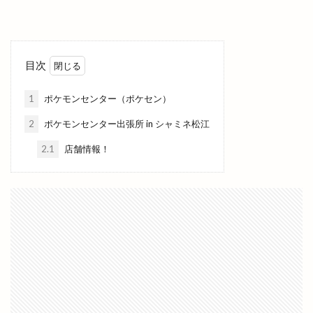
ホビーオフ
ホルモン
ホームセンター
ボックスショップ出雲
ボードゲームスペース
ポケモンセンター
ポップアップストア
目次
ポツンと一軒家
ポプラ
マイクロバブル
1
ポケモンセンター（ポケセン）
マクドナルト
マクドナルド
マック
2
ポケモンセンター出張所 in シャミネ松江
マックスバリュ
マックスバリュ今市店
マックデリバリー
ママの店
ママカラマルシェ
2.1
店舗情報！
マラソン
マリンアスレチック
マリンポリス
マルエフガーデン
マルクス
マルシェ
マルマン
マンモス 出雲店
マーケット
ミシュランプレート
ミニクリスマスマーケット
ミニライブ
ミュージカル
ミートショップきたがき
ムラサキスポーツ
ムーランドール
メガネノ岩谷
メダカ