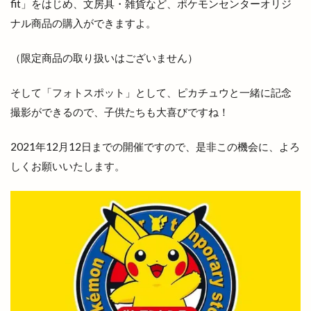
fit」をはじめ、文房具・雑貨など、ポケモンセンターオリジ
ローストチキン専門店
ローズガーデン松江
ナル商品の購入ができますよ。
ローソン
ローソン 島大通店
ローリエ
ワイン
ワッフル
ワンONE祭り
（限定商品の取り扱いはございません）
ワンダフルフェスティバル
ワンフー
そして「フォトスポット」として、ピカチュウと一緒に記念
ワークマン女子
ワールドキッチン
ヴィオラス
撮影ができるので、子供たちも大喜びですね！
ヴィシル
ヴィラ
ヴィラフォーシーズンズ
ヴィラ出雲
ヴィヴァン
一時休業
2021年12月12日までの開催ですので、是非この機会に、よろ
しくお願いいたします。
一畑バス
一畑百貨店
一畑薬師
一畑電車
一畑電車謎解き
一畑電鉄
一福
一華
一蓮
一覧
万九千神社
三代目
三刀屋
三木整形外科ペインクリニック
三瓶山
三瓶山山開き
三瓶山東の原
三瓶観光リフト
上の宮
上塩冶
上津チャレンジフィールド
上田コールド
上直江
下り参道
下古志