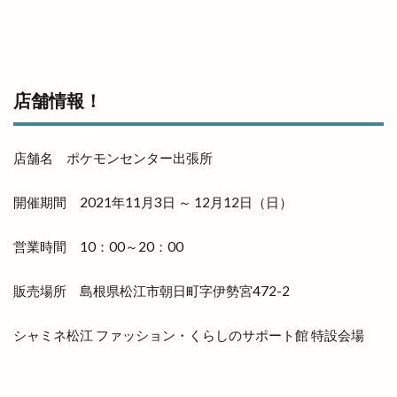
他金融機関
代官町
令和4年
伊勢宮
伊太利屋
休業
伝承館
住まいのまつり
佐々木美玲
佐藤内科
佐藤拓司
佐藤栞里
店舗情報！
佐藤道場
佐野農園
体験教室
何市
何県
併川
使い方
使えるお店
例祭
俵まんじゅう
俺たちメダカ族
倉吉すいか
店舗名 ポケモンセンター出張所
個室
個室de焼き鳥 こさと
値段
開催期間 2021年11月3日 ～ 12月12日（日）
健菜厨房
備蓄米
像
元祖ステーキ重専門店
入南
全国うまいもの博
営業時間 10：00～20：00
全国チェーン
全肉祭
全身
八兵衛
販売場所 島根県松江市朝日町字伊勢宮472-2
八剣伝
八束町
八足門
八雲神社
八雲風穴
公善社
公園
公開講座
シャミネ松江 ファッション・くらしのサポート館 特設会場
内科
写真展
冬の出雲グルメキャンペーン
冷凍
冷凍まんじゅう
冷凍自動販売機