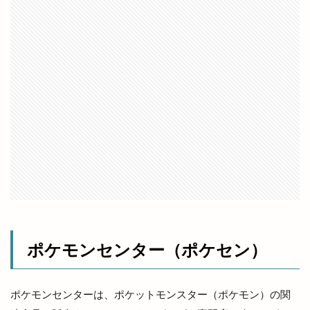
メニュー
メラ旅
メロンパン
メンズ
メンズダイアナ
メンズ脱毛
モガグルメマルシェ
モッチモパスタ
モニター制度
モノトーン
モーニング
ヤミーサーカス
ユニクロ
ヨガ
ヨネザワ
ライスバーガー
ライトアップ
ライトオン
ライトオン EXイオンモール出雲店
ライトオン ゆめタウン出雲
ライド
ライフフィット
ライブカメラ
ラウンジ
ラウール
ラクーン
ラコレ
ラスベガス
ラソイ
ラピタ
ラピタフェス
ラピタ出雲
ポケモンセンター（ポケセン）
ラピタ屋上
ラピタ本店
ララポート
ラララ
ラララ ラクーン
ランチ
ポケモンセンターは、ポケットモンスター（ポケモン）の関
ランドセル
ランプ
ラン活
ラ・セゾン