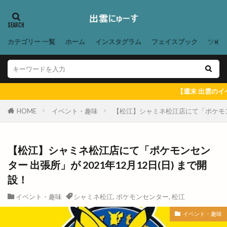
ビアテラス
ビアテリアシーナ
ビアバイキング
ビアパック
ビアフェス
ビアフェスタ
ビアホール
ビジネスフェア
ビジネスホテル
カテゴリー 一覧
ホーム
インスタグラム
フェイスブック
ツイ
ビストロ
ビストロ309
ビストロサンマルク
ビッグシップ
ビッグハート出雲
ビッグボーイ
ビバ
ビレッジ
ビートル バーガー
【週末 出雲のイベント ＆ 出
ビーフコロッケ
ビーマイル
ビームス
HOME
イベント・趣味
【松江】シャミネ松江店にて「ポケモンセン
ビームス ジャパン
ビームスジャパン出雲
ビール
ピアーチェ
ピクニック
【松江】シャミネ松江店にて「ポケモンセン
ピクニックゆめタウン出雲店
ピザ
ピザハット
ター 出張所」が 2021年12月12日(日) まで開
ファッションセンター
ファディー
ファミマ
設！
ファミリーバル
ファミリーマート
イベント・趣味
シャミネ松江
,
ポケモンセンター
,
松江
ファミリーマート平田西店
イベント・趣味
ファミリーマート雲州平田駅東店
ファンケル