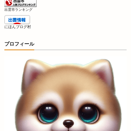
出雲販売店
出雲路遊食 八雲
出雲道場
出雲市ランキング
出雲阿国
出雲阿国の墓
出雲阿国終焉地
出雲陸上
出雲陸上競技大会
出雲須佐温泉
にほんブログ村
出雲駅伝
出雲駅前
出雲駅南屋台村
出雲駅南店
出雲高岡店
出雲高松駅
分社
プロフィール
分祠
分院
切符
初音寿司
券売機
前田真由子
前門屋
助成
動物ふれあい祭り
動物病院
勢溜
勢溜の大鳥居
北京
北島国造館
北本町
北栄町
北海道
北神立店
北陽ミートセンター
医大
医大通り
十五屋
十割そば塩名人
十割蕎麦 塩名人
千家尊福
半夏
半夏まつり
半額倉庫
半額倉庫あそViVA店
半額専門店
南口