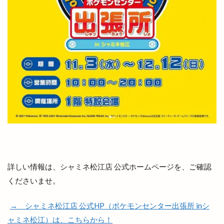
下古志町
不定期
丑の日
世界フェアトレードデー
世界糖尿病デー
両三柳
中国四川料理
中央しんきん
中央通り
中日つぁん
中海ふれあい公園
中町商店街
中華
中華料理
中華料理店
中華食堂一番
中華飯店
中酪
中野美保南
串カツ
丸亀製麺出雲
丸信商事
丼
乃が美
久世福商店
亀山会館
予約
二十歳の集い
井上さやか
井上太陽
井山屋製菓
交通系
京店カラコロ広場
詳しい情報は、シャミネ松江店 公式ホームページを、ご確認
人形のはなふさ
人気
人生ゲーム
くださいませ。
今井書店
今井書店出雲店
今在家
今市
今市町
今市町北本町
今市町新町
→ シャミネ松江店 公式HP（ポケモンセンター出張所 inシ
今市６号線
今日
仕出し弁当
他行
ャミネ松江）は、こちらから！