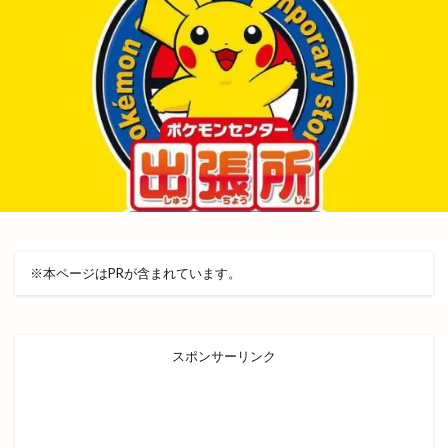
ファンミーティング
フィンランド
フィンランドサウナ
フィンランドサウナフェス
フウタイム
フェス
フェスタ・ルーチェ
フェスティバル
フォーク酒場
フジテレビ
フライングキッズ
フランス料理店
フリマ
フリースクール
フリースペース
フリーマケット
フリーマーケット
フルーツサンドショップ
フレンチ
※本ページはPRが含まれています。
フレンチレストラン
フーズマーケット
フーズマーケットホック
フーズマーケットホック平田店
フード
スポンサーリンク
フードコート
ブックオフ
ブックオフ出雲店
ブックカバー
ブラタモリ
ブラックフライデー
ブルワリー
ブルーカカオ