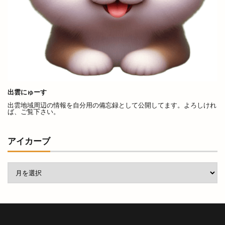
南天神コインランドリー
印
原宿ピクニック
原鹿の旧豪農屋敷
参拝
口コミ
口福堂
古代
古代出雲大社
古代出雲歴史博物館
古例渡御式
古古米
古川製パン店
古志夏祭り
古志氏
古志町の歴史
古志遺跡群
古民家
古民家レストラン
出雲にゅーす
出雲地域周辺の情報を自分用の備忘録として公開してます。よろしけれ
古着
古着屋ミックステープ
台湾かき氷
ば、ご覧下さい。
台湾料理
合銀
合鍵
吉兆館
吉岡隆徳記念
名所
名越弥七朗
アイカーブ
呑み処 わや
味の店 めぐみ
味噌ラーメン
味都
和
和ごころじょこ
和平
和樂庵酒井
和焼肉 六味
和牛焼肉屋
和田珍味
和鋼博物館
和風スナック
和食居酒屋
和食料理屋
唐崎商店
唐川