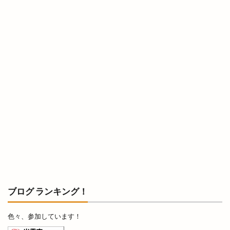
出雲市湖陵町
出雲市灘分町
出雲市白枝町
出雲市総合体育館
出雲市荻杼
出雲市荻杼町
出雲市駅
出雲市駅前
出雲市駅前町
出雲市駅南
出雲市駅南店
出雲市高岡町
出雲平田
出雲平田店
出雲平野
出雲店
出雲教
出雲文化伝承館
出雲斐川店
出雲斐川町店
出雲日御碕灯台
出雲歴史博物館
出雲民藝館
出雲物産館
出雲直会バル
出雲神楽
出雲神話まつり
出雲科学館
出雲空港
出雲空港ホテル
出雲縁紡ぎだんだんcafe
出雲縁結び空港
出雲花火大会
出雲茶寮
出雲荻杼店
ブログ ランキング！
出雲西店
出雲観光
出雲観光協会
色々、参加しています！
出雲警察署
出雲讃岐
出雲豚骨ラーメン