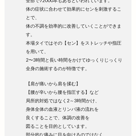
全部で72000本もあるといわれています。
山陰中央新報
山陰中央新報社
山陰合同銀行
体の症状に合わせて効果的にセンを刺激するこ
山陰合同銀行本店
山陰居酒屋
山陰道
とで、
山陰道開通記念イベントinキララ
岡清木芸
体の不調を効率的に改善していくことができま
岩がき
島のドッグラン
島根
す。
島根 gotoイート
島根deマルシェ
本場タイではその【セン】をストレッチや指圧
を用いて、
島根スサノオマジック
島根ビール
2〜3時間と長い時間をかけてゆっくりじっくり
島根ワイナリー
島根中央信用金庫
島根出雲店
全身の施術するのが特徴です。
島根医大
島根和牛専門店
島根大田店
島根斐川店
島根県
島根県分支部
【肩が痛いから肩を揉む】
島根県民パスポート
島根県産
【腰が辛いから腰を指圧する】など
局所的対処ではなく2～3時間かけ、
島根県立中央病院
島根県立大学
身体全体の血液とリンパ液の流れを
島根県立大学短期大学部
島根県立東部高等技術校
良くすることで、体調の改善を
島根県自動車整備振興会
島根県道路カメラ
図ることを目的としています。
島根県高校野球
島根県高校駅伝
部分的な痛みに目を向けるのではなく、