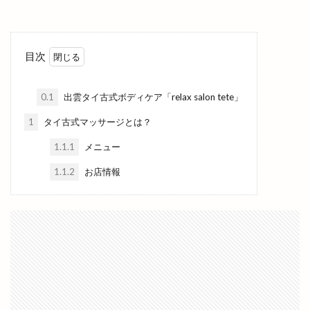
古代
古代出雲大社
古代出雲歴史博物館
古例渡御式
古古米
古川製パン店
古志夏祭り
古志氏
古志町の歴史
目次
古志遺跡群
古民家
古民家レストラン
古着
古着屋ミックステープ
台湾かき氷
0.1
出雲タイ古式ボディケア「relax salon tete」
台湾料理
合銀
合鍵
吉兆館
1
タイ古式マッサージとは？
吉岡隆徳記念
名所
名越弥七朗
1.1.1
メニュー
呑み処 わや
味の店 めぐみ
味噌ラーメン
1.1.2
お店情報
味都
和
和ごころじょこ
和平
和樂庵酒井
和焼肉 六味
和牛焼肉屋
和田珍味
和鋼博物館
和風スナック
和食居酒屋
和食料理屋
唐崎商店
唐川
唐揚げ専門店
唐楽
唯一無二
商店
善ちゃんラーメン
喜多縁
喫茶福乃珈琲