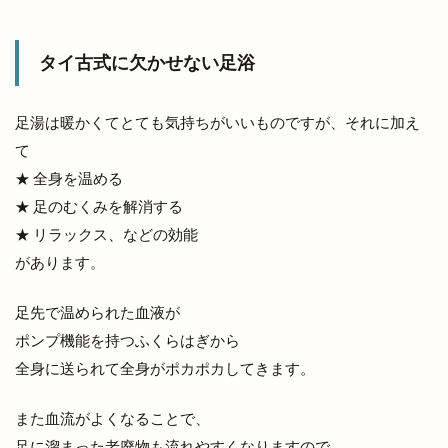
斐川公園
斐川店
斐川町
斐川町商工まつり
斐川町富村
斐川町沖洲
タイ古式に欠かせない足浴
斐川町直江
斐川町荘原
斐川町菜の花畑
斐川西店
料金
新オープン
新幹線
足湯は暖かくてとても気持ちがいいものですが、それに加え
新幹線ラーメン
新庁舎
新店舗
て
新茶まつり
新規オープン
旅館
日テレ
★ 全身を温める
日御碕
日御碕で過ごす特別な休日
日御碕灯台
★ 足のむくみを解消する
★ リラックス、などの効能
日曜劇場
日替り弁当
日本グランプリシリーズ
があります。
日本ラーメン科学研究所
日本女子ソフトボール１部リーグ
日本海テレビ
足先で温められた血液が
日本海テレビアプリ
日本海直送
ポンプ機能を持つふくらはぎから
日本海貿易株式会社
日産サティオ島根
日真
全身に送られて全身がポカポカしてきます。
旧JA平田中央支店
旧大社駅
旧東小学校
また血流がよくなることで、
旧高松村
旨の御鉢
早特14
早特21
足に溜まった老廃物も流れやすくなりますので