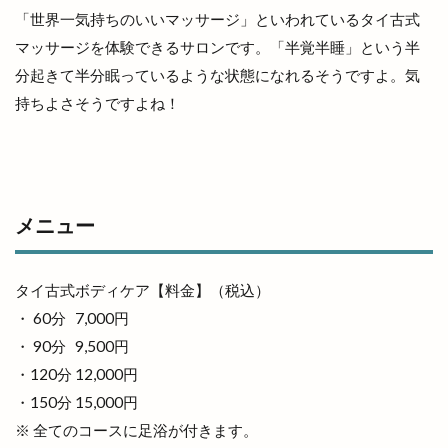
恵方巻
恵曇集会所
恵比寿
惣菜
「世界一気持ちのいいマッサージ」といわれているタイ古式
惣菜コーナー
意味
愛宕山公園
感謝祭
マッサージを体験できるサロンです。「半覚半睡」という半
分起きて半分眠っているような状態になれるそうですよ。気
成人式
戦国時代
所ジョージ
所原
持ちよさそうですよね！
扇町
手ごねパン教室
手ぶらdeピクニック
手まり
手当
手数料
拉麺かもす
拉麺屋 神楽
持ち帰り専門店
振込
振込手数料
授与品
掛け替え
推し
メニュー
握手
撮影会
支店
支那そば 来来
改修
改良めだか
改装
改装工事
タイ古式ボディケア【料金】（税込）
整体
整骨院
文吉うどん
文吉たまき
・ 60分 7,000円
斐伊川
斐伊川河川敷
斐川
・ 90分 9,500円
斐川そばまつり
斐川だんだんよさこい祭
・120分 12,000円
斐川のひまわり畑
斐川オープンガーデン
・150分 15,000円
斐川バラのオープンガーデン
斐川倉庫
※ 全てのコースに足浴が付きます。