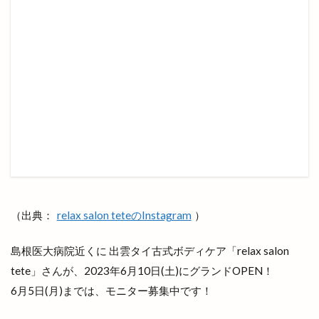
出雲陸上
出雲陸上競技大会
出雲須佐温泉
出雲駅伝
出雲駅前
出雲駅南屋台村
出雲駅南店
出雲高岡店
出雲高松駅
分社
分祠
分院
切符
初音寿司
券売機
前田真由子
前門屋
助成
動物ふれあい祭り
動物病院
勢溜
勢溜の大鳥居
北京
北島国造館
北本町
北栄町
北海道
北神立店
北陽ミートセンター
医大
医大通り
十五屋
十割そば塩名人
十割蕎麦 塩名人
（出典：
relax salon teteのInstagram
）
千家尊福
半夏
半夏まつり
半額倉庫
島根医大病院近くに 出雲タイ古式ボディケア「relax salon
半額倉庫あそViVA店
半額専門店
南口
tete」さんが、2023年6月10日(土)にグランドOPEN！
南天神コインランドリー
印
原宿ピクニック
6月5日(月)までは、モニター募集中です！
原鹿の旧豪農屋敷
参拝
口コミ
口福堂