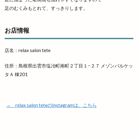
早特7
旬彩IZAKAYA
旬彩酒房
旬菜
足のむくみもとれて、すっきりします。
旬魚旬彩わや
旭IC
明日
明治書店斐川店
明治神宮
昔ながら
星のリゾート
お店情報
星空のレストラン
星空ガーデン
星花ヨガスタジオ
春
春のまちあるき
店名：relax salon tete
春のフラワーフェスタ
春の感謝祭
春の青空市
春物
春祭り
昼飲み
時刻表
時間
住所：島根県出雲市塩冶町南町２丁目１−２７ メゾンバルケッ
晩秋ひかわ野工芸まつり
晴レナマルシェ
タＡ 棟201
晴レナルポ
暖だんマルシェ
暖愛笑
月曜日のカレー会
有料
有料化
有限会社イタケン
有限会社長岡屋
服装
→ relax salon teteのInstagramは、こちら
朔のカンパーニュ
朝倉橋プレイス
朝市
木の実
木楽祭
木次
木綿街道
木綿街道クリスマスマーケット