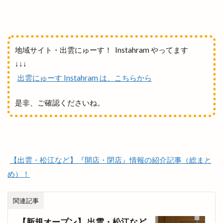
段ボールクラフト
毎月第1日曜
毛利元就
氏神様
気まぐれな
気学的人生設計
水族館
水木しげるロード
氷川神社
地域サイト・出雲にゅーす！ Instahram やってます
永瀬石油
沖野上
沖野上ブルー
注連縄
↓↓↓
浜山公園野球場
浜山公園陸上競技場
浜山店
出雲にゅーす Instahram は、こちらから
浜田
浜田道
浜町
浴衣バル
海外
海奴
海岸清掃
海水浴場
海神
是非、ご確認くださいね。
海辺のコンサート
海都
海開き
海鮮BBQ
海鮮かんかん焼
海鮮丼
深澤辰哉
混雑
混雑状況
渋谷
渡橋
渡橋町
温泉
【出雲・松江など】『開店・閉店』情報の紹介記事（総まと
温泉津温泉
温泉津温泉夏まつり
湊山公園
め）！
湖上花火大会
湖畔の温泉宿くにびき
湖遊館
湖陵
湖陵どんとこい祭
湖陵どんとこい祭り
関連記事
湖陵ミニ夏祭り
湖陵温泉
湯の川温泉
【新規オープン】 出雲・松江など