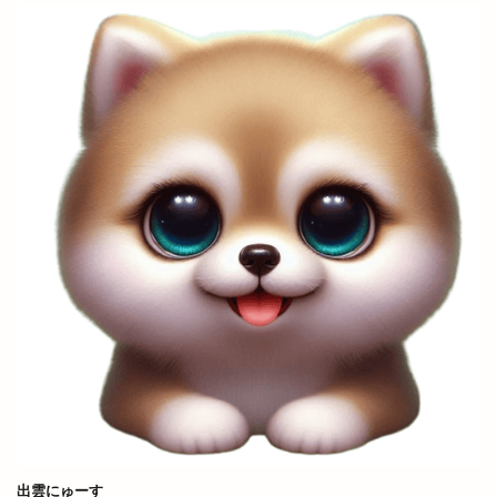
秋冬物
移転
種類
稲佐の浜
稲岡
空飛ぶブタ野郎
窓口
笑いヨガ
笑い文字
笑ってコラえて
笑笑
筋膜リリース
箸の日
節分祭
築地松
篠寛
米
米子
米子コンベンションセンター
米子天満屋
米子市
米子桜まつり
米子産業体育館
米麹
精霊流し
糸賀ふとん店
紀伊國屋書店
紅うさぎ
紅葉
紫陽彩
結ぶ
結婚式
網焼酒家
綿屋彦左衛門
総菜
縁
縁むすび
縁引寄祭
縁結び
縁結びの神様
縁結び大祭
縁結大祭
縁結花屋
縁縁出雲 Produced by BEAMS JAPAN
纏
美ビール
美保関灯台
美喰Labo 我龍 Garyou
美容
美容室
出雲にゅーす