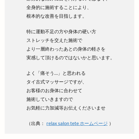
島根県高等学校駅伝競走大会
島根銀行
川津
全身的に施術することにより、
川津店
川跡
川跡店
工事
工房
根本的な改善を目指します。
巨大海上
巾着袋
市の窓口業務
市の花
特に運動不足の方や身体の硬い方
師走
平和ぞば
平均年収ランキング
平田
ストレッチを交えた施術で
平田まちあそび
平田まつり
より一層終わったあとの身体の軽さを
平田ショッピングセンター
実感して頂けるのではないかと思います。
平田ショッピングセンター ＶｉＶＡ
よく「痛そう…」と思われる
平田ショッピングセンターViVA
平田商店会
タイ古式マッサージですが、
平田店
平田支店
平田文化館
平田町
お客様のお身体に合わせて
年の瀬パル
年末市
年末年始
年賀状
施術していきますので
幸
店名変更
店舗改装
店舗統廃合
お気軽に力加減等お伝えくださいませ
店頭販売
建替工事
弁当
弁慶くじ
当選番号
彼岸市
後藤商店
御朱印帳
（出典：
relax salon tete ホームページ
）
復活
恋する日御碕イルミネーション
恵季