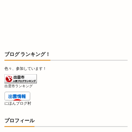
知井宮店
知足亭
石けん
石橋呉服店
石窯ピザ
石見海浜公園
石見銀山
砂
祇園祭
祈穀祭
神々の国出雲
神伝
神在月
神在月IZUMO
神在祭
神戸川
神楽奉納
神楽殿
神様
神様の海岸清掃活動
神水
神立中華 王福
ブログ ランキング！
神苑
神西
神西まつり
神西店
色々、参加しています！
神西湖
神西湖花火大会
神話の国出雲・日御碕のりものまつり
出雲市ランキング
神話の國よさこい祭り
神議り
神門
神門縁日
神門通り
神門通りポケットパーク
にほんブログ村
神門通り店
神門郡家
福のフルーツサンド
福の唐揚げ
福の酒場
福乃和
福吉
プロフィール
福杓子祭
福神祭
福袋
秋の味覚市