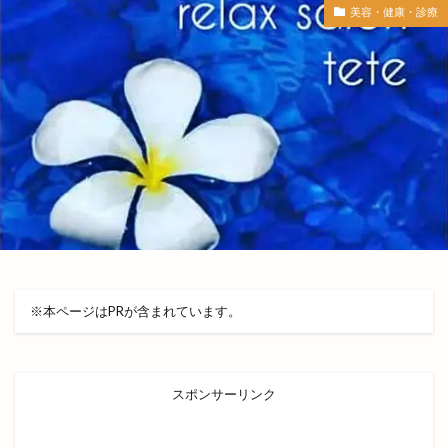
出雲市駅
出雲市駅前
出雲市駅前町
美容・健康・診療
出雲市駅南
出雲市駅南店
出雲市高岡町
出雲平田
出雲平田店
出雲平野
出雲店
出雲教
出雲文化伝承館
出雲斐川店
出雲斐川町店
出雲日御碕灯台
出雲歴史博物館
出雲民藝館
出雲物産館
出雲直会バル
出雲神楽
出雲神話まつり
出雲科学館
出雲空港
出雲空港ホテル
出雲縁紡ぎだんだんcafe
出雲縁結び空港
出雲花火大会
出雲茶寮
出雲荻杼店
※本ページはPRが含まれています。
出雲西店
出雲観光
出雲観光協会
出雲警察署
出雲讃岐
出雲豚骨ラーメン
スポンサーリンク
出雲販売店
出雲路遊食 八雲
出雲道場
出雲阿国
出雲阿国の墓
出雲阿国終焉地