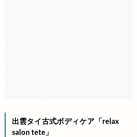
喰神
営業日
営業時間
四季荘
四絡の由来
回遊館
回遊館 出雲
国引き神話
国道431
国道9号線
国際空手道連盟
土曜夜市
地ビール
地元民
地名の由来
地域の歴史
地域展示パネル
地爪ケアクリニックサロン
坂の下の小さなお店
坂根屋
坦々麺
城跡ハイキング
堀川遊覧船
堀江薬局
場所
塊根植物
塩冶
塩冶店
塩冶有原
塩冶有原町
塩冶町
塩冶神前
塩名人
塩名人 出雲店
塩名人 本店
境港
壱香庵
夏まつり
夏夜祭
夏祭り
出雲タイ古式ボディケア「relax
夕やけこやけ
夕刻篝火舞
夕日
salon tete」
多伎いちじくフェア
多伎キララまつり