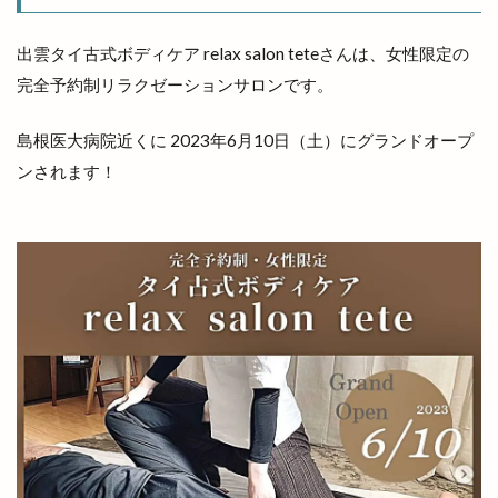
多伎ジャズ
多伎町
夜行バス
夜間診療所
夢みなとタワー
大しめ縄
大なほらい
出雲タイ古式ボディケア relax salon teteさんは、女性限定の
完全予約制リラクゼーションサロンです。
大即売会
大吉
大土地神楽
大型店舗
大塚
大塚店
大学三大駅伝
島根医大病院近くに 2023年6月10日（土）にグランドオープ
大山ブロッコリー
大年神社
大東七夕まつり
ンされます！
大根島
大根島ぼたん祭
大根島ワンONE祭り
大津店
大津新崎
大津新崎町
大津朝倉
大田
大田丼丸
大田市
大田市駅
大田店
大田支店
大田町
大社
大社ご縁広場
大社の紅うさぎ
大社はまゆうマラソン
大社出張所
大社地区農業まつり
大社店
大社支店
大社浜山店
大社町
大社築港
大社線
大社門前ラボ
大社駅はじまりフェスタ
大祭