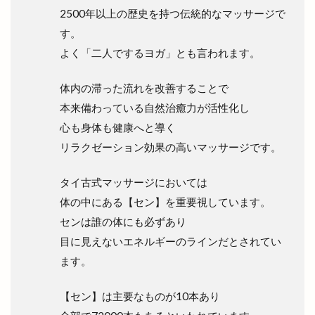
宍道公民館
宍道湖
宍道湖しじみ館
2500年以上の歴史を持つ伝統的なマッサージで
宍道湖自然館ゴビウス
宍道町
す。
よく「二人でするヨガ」とも言われます。
定額制セルフエステ
定食屋
宮川大輔
宮脇書店
家具
家族旅行
家族葬ホール
体内の滞った流れを改善することで
宿泊
寝台特急
寿司
専門店
小さな
本来備わっている自然治癒力が活性化し
小さなラーメン屋
小さな結婚式
小学校
心も身体も健康へと導く
小学生
小山
小山店
小島よしお
リラクゼーション効果の高いマッサージです。
小島よしおの食べてもりもりハッピー教室
タイ古式マッサージにおいては
小顔エステ
小麦家 Gabutto
小麦家がぶっと
体の中にある【セン】を重要視しています。
尾道ラーメン
居酒屋
屋台
屋台村
センは誰の体にも必ずあり
山さ紀
山と酒
山のうえの学校マルシェ
目に見えないエネルギーのラインだとされてい
山内健司
山城めぐり
山太
山陰
ます。
山陰いいものマルシェ
山陰エンタメ運動会
【セン】は主要なものが10本あり
山陰モビリティパーク
山陰中央テレビ