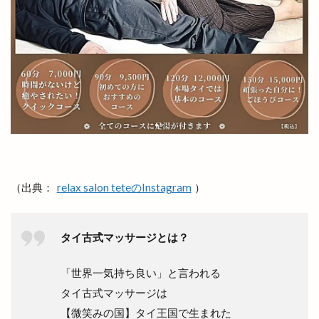
大祭礼
大衆酒場
大衆鉄板酒場
大阪
大阪の味
大阪ホルモン艶
天ぷら
天串ラーメン
天井川
天心
天満宮
天満屋
天然うなぎ
天然塩ラーメン
天然酵母
天然酵母のパンやさん
天神
天神さん夏祭り
天神寿司
天神町
天麩羅
奉納山
奉納山公園
奥出雲そば処一福
奥出雲町
奥医院
女子旅
女性専用
（出典：
relax salon teteのInstagram
）
女性限定
奴
好きです一畑電車
姫ラボ
姫ラボ
姫原
姫原店
姫原町
子供
子育て
学園店
宅配すし
宅配専門
タイ古式マッサージとは？
宇迦橋
安分亭
安来
安来市
「世界一気持ち良い」と言われる
安来市安来町
安来節演芸館
完全予約制
タイ古式マッサージは
宍道
宍道IC
宍道ふるさと森林公園
【微笑みの国】タイ王国で生まれた