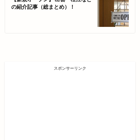
満月の仮装リフト
満開
滝
漁人
の紹介記事（総まとめ）！
潜在能力テスト
濱家隆一
灯めぐり
灯台
灯台FES日御碕
灯台フェス日御碕2024
灯台ワールドサミット
炉端かば
炉端焼き
炙り牛タン万
炭火焼鳥
無人販売
無人販売所
無印良品
無料
無自性館
焼きそば
焼きそば専門店
焼きたて名人
スポンサーリンク
焼きたて名人 パン屋さん
焼きたて名人パン屋さん
焼き芋自販機
焼き菓子
焼き鳥
焼肉
焼肉と居酒屋
焼肉ビアムーン
焼肉店
焼肉百式
焼肉酒場れもん
焼肉食べ放題
牛
牛たん
特別
特売
猪目港
献上そば羽根屋
玉木園芸
玉湯
玉湯体育館
玉造の小さなマルシェ
玉造温泉