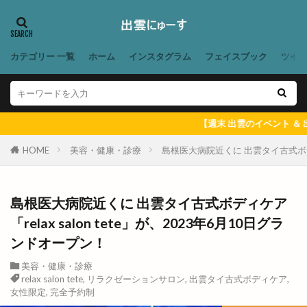
出雲大社ブルーライトアップ
出雲大社前駅
出雲大社神門通り店
出雲小山店
出雲市
出雲市 歴史
出雲市の歴史
出雲市中心商店街
カテゴリー 一覧
ホーム
インスタグラム
フェイスブック
ツイ
出雲市今市町
出雲市体育館
出雲市古志町
出雲市商工団体協議会
出雲市四絡
出雲市塩冶
出雲市塩冶町
出雲市大塚町
出雲市大津町
【週末 出雲のイベント ＆ 出雲にゅーす 一
出雲市大社町
出雲市天神
出雲市天神町
HOME
美容・健康・診療
島根医大病院近くに 出雲タイ古式ボディケ
出雲市姫原
出雲市小山町
出雲市小川町
出雲市平田町
出雲市役所だんだん広場
島根医大病院近くに 出雲タイ古式ボディケア
出雲市役所南側
出雲市斐川町
出雲市新町
「relax salon tete」が、2023年6月10日グラ
出雲市東林木町
出雲市民会館
出雲市江田町
ンドオープン！
出雲市浜町
出雲市渡橋
出雲市渡橋町
美容・健康・診療
出雲市湖陵町
出雲市灘分町
出雲市白枝町
relax salon tete
,
リラクゼーションサロン
,
出雲タイ古式ボディケア
,
女性限定
,
完全予約制
出雲市総合体育館
出雲市荻杼
出雲市荻杼町