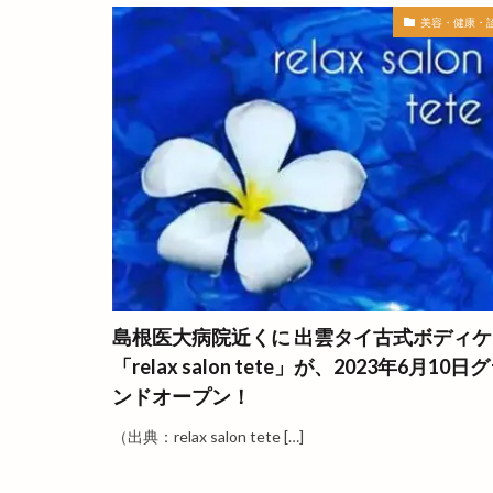
イワガキを食べに
美容・健康・
インドカレー
インポートセレク
ウィンディファー
エシカルマルシェ
エンマルシェ
オリジナルＴシャ
オープンスペース
カイロプラクティ
カグラ
カサ
島根医大病院近くに 出雲タイ古式ボディケ
カット専門店
「relax salon tete」が、2023年6月10日
カフェ&ビストロ
ンドオープン！
カプセルトイ
カラートリートメ
（出典：relax salon tete […]
カーコーティング