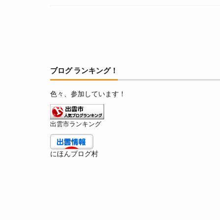
ガネーシャ
キッチンブーレ
キララ
キラ
ギフトマーケット
クラフトコーラ
ブログ ランキング！
クリスマスオード
クレジットカード
色々、参加しています！
クロワッサン
グランピングベース
出雲市ランキング
グレアショップ
ケーキ
ケー
にほんブログ村
コインランドリー
コスとくマーケッ
コナミスポーツク
コーヒースタンド