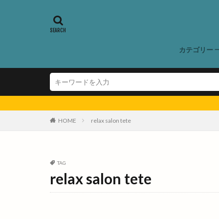
ゆかたでキテキテ
ゆめタウン斐川
よなごバル
れきはく秋まつり
カテゴリー 
わくわくタウン
わんにゃんカップ
アイディーワーク
アゴウミューズ
アッベリーナ
HOME
relax salon tete
アナザスカイ
アリオン塩冶店
イオン
イオ
TAG
relax salon tete
イオン大田店
イタケン リビング
イタリヤ
イ