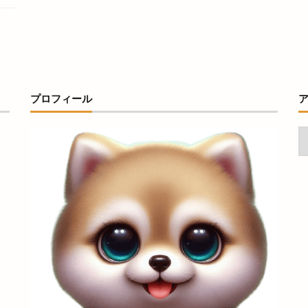
ガラスのお雛様展
ガラス工房 IZUMO
ガンボフェス
ガーブ出雲
キノトマ
キャンドルナイト
キャンプ
キャンペーン
キュ
ラグループ年末市
キララビーチ
キララ多伎
キラ肌
キレイマ
ギャラリー
ギョッピー
クイズラリー
クチーナ アルベロ
クラフトビール
クラフトビールパラダイス
クラフトフェア
ク
プロフィール
ブル
クリスマスケーキ
クリスマスディナー
クリーニング
ク
クレーンゲーム専門店
クロスキャンパー
クロッフル
クロッ
クーポン
グッディー
グッディー上成店
グラッピーノ
グラ
IZUMO
グランプリ
グラース
グルテンフリー
グルメ
ケイスマイル
ケンタッキーフライドチキン
ケンタッキーフライドチ
キ屋
ケーキ日和
ケーズデンキ
ゲストハウス
ゲームコーナー
コインレストラン
コインロッカー
ココカラ
ココマルシェ
ト
コスとくマーケット 平田店
コスコクレープ
コストコ
コ
ラブ松江
コミュニティバス
コワリ
コンサート
コンテナカフ
コーヒーレストラン
ゴビウス
ゴートゥーイート 島根
ゴー