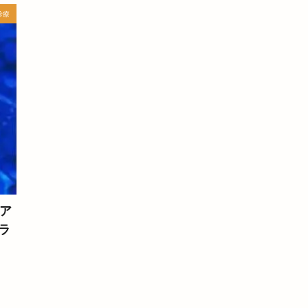
行こうキャンペーン
イワサキ
インテリアたなか
インテリアたなか
診療
インドレストラン
インド料理
インド料理レストラン
インナーリ
トショップ
イーオン
イーオンキッズ
ウィゴー
ウィンディ
ム
ウエルシア
ウシオ上成店
ウノ
ウーバーイーツ
エコ
エリ8祭り
エル
エル店
エンネマルシェ
エンノザ
オオダマルシェ
オスペペ
オチラトマルシェ
オトナキチコーヒー
ツ
オリーブ
オンデーズ
オーガニック
オータムフェスタ
美南
オープンハート
オーベルジュホテル
オールマーケット
ック
カカイズム
カカマルシェ
カカリラ
カクレガシ
カ
ネ松江
カジュアル
カット
カットだけの店
カット・カラー専
ア
カツ丼
カナリア
カニ感謝祭
カヌカパーク
カノエ
カ
グラ
あん
カフェビートル)
カフェフリート
カフェレストいずも
カ
カプセルラボ
カラオケボックス
カラコロ工房
カラコロ広場
ント
カリッジュ
カリフォルニアキッチン出雲
カレー
カレー
カーライフフロンティア斐川 SS
ガスト
ガソリンスタンド