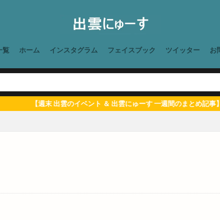
ゆかり館
ゆずり葉
ゆめタウン
ゆめタウン出雲
ゆめタ
ゆめタウン斐川店
ゆめパーク
よさこい
よつがね
よつが
らぁ麺げんてつ
らいらい
りょじん
れきはく夏まつり
れきは
れきはく観月会
れんげさん
れんげ祭り
ろーじ出雲
わ
一覧
ホーム
インスタグラム
フェイスブック
ツイッター
お
わくわくテレビランド
わくわくパークinいずも
わと
わらびも
わんワンマルシェ
アイガテ
アイサポ
アイシングクッキー
アウトドア
アエル
アカチャンホンポ
アガン
アクアス
【週末 出雲のイベント ＆ 出雲にゅーす 一週間のまとめ記事】をこち
アシスト24
アジアンダイニング アガン
アスレチック
アズコ
アトネス
アトネスいずも
アトネスいずも工作教室
アトモスフィ
アナザースカイ
アニマルレスキュードリームロード
アハメド
ア
アリオン斐川店
アルファー食品
アレア
アンチエイジング
ンスタイル
イオンモール
イオンモール出雲
イオンモール出雲店
イオン松江
イズモエコフリマルシェ
イズモテラス
イズモボウル
フェア
イタリアン
イタリアンレストラン
イタリア料理
イ
チエ
イデア企画
イベント
イマジンコーヒー
イルミネーショ