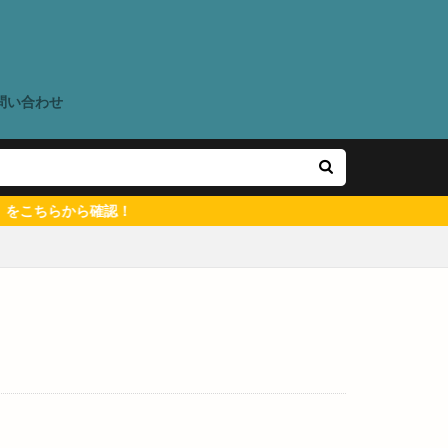
ウン出雲店
ね夏祭り
く春まつり2023
いわいFESTIVAL
問い合わせ
ち
アイディー
アクセス
らから確認！
ーヒー
ア
メリカンカルチャー
アーケード
イオン出雲
イタケン
タリア食堂ポー
ン
イワガキ