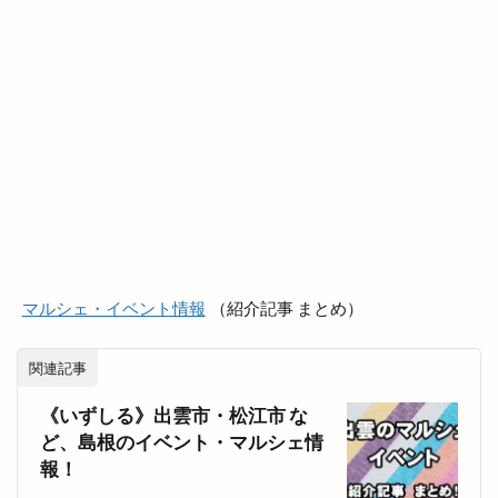
大社はまゆうマラソン
大社出張所
大社地区農業まつり
大社店
大社支店
大社浜山店
大社町
大社築港
大社線
大社門前ラボ
大社駅はじまりフェスタ
大祭
大祭礼
大衆酒場
大衆鉄板酒場
大阪
大阪の味
大阪ホルモン艶
天ぷら
天串ラーメン
天井川
天心
天満宮
天満屋
天然うなぎ
天然塩ラーメン
マルシェ・イベント情報
（紹介記事 まとめ）
天然酵母
天然酵母のパンやさん
天神
天神さん夏祭り
天神寿司
天神町
天麩羅
関連記事
奉納山
奉納山公園
奥出雲そば処一福
《いずしる》出雲市・松江市 な
奥出雲町
奥医院
女子旅
女性専用
ど、島根のイベント・マルシェ情
女性限定
奴
好きです一畑電車
姫ラボ
報！
姫ラボ
姫原
姫原店
姫原町
子供