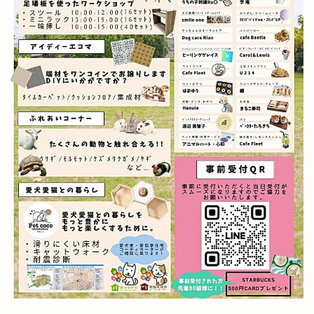
出雲市東林木町
出雲市民会館
出雲市江田町
出雲市浜町
出雲市渡橋
出雲市渡橋町
出雲市湖陵町
出雲市灘分町
出雲市白枝町
出雲市総合体育館
出雲市荻杼
出雲市荻杼町
出雲市駅
出雲市駅前
出雲市駅前町
出雲市駅南
出雲市駅南店
出雲市高岡町
出雲平田
出雲平田店
出雲平野
出雲店
出雲教
出雲文化伝承館
出雲斐川店
出雲斐川町店
出雲日御碕灯台
出雲歴史博物館
出雲民藝館
出雲物産館
出雲直会バル
出雲神楽
出雲神話まつり
出雲科学館
出雲空港
出雲空港ホテル
出雲縁紡ぎだんだんcafe
出雲縁結び空港
出雲花火大会
出雲茶寮
出雲荻杼店