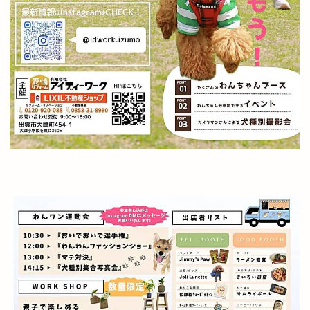
出雲商工会議所青年部
出雲商工会館
出雲商業
出雲国風土記
出雲塩冶原店
出雲塩冶店
出雲多伎ブルワリー
出雲大塚店
出雲大社
出雲大社1月
出雲大社2月
出雲大社5月
出雲大社ブルーライトアップ
出雲大社前駅
出雲大社神門通り店
出雲小山店
出雲市
出雲市 歴史
出雲市の歴史
出雲市中心商店街
出雲市今市町
出雲市体育館
出雲市古志町
出雲市商工団体協議会
出雲市四絡
出雲市塩冶
出雲市塩冶町
出雲市大塚町
出雲市大津町
出雲市大社町
出雲市天神
出雲市天神町
出雲市姫原
出雲市小山町
出雲市小川町
出雲市平田町
出雲市役所だんだん広場
出雲市役所南側
出雲市斐川町
出雲市新町