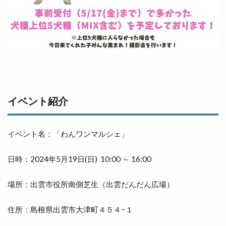
和田珍味
和鋼博物館
和風スナック
和食居酒屋
和食料理屋
唐崎商店
唐川
唐揚げ専門店
唐楽
唯一無二
商店
善ちゃんラーメン
喜多縁
喫茶福乃珈琲
喰神
営業日
営業時間
四季荘
四絡の由来
回遊館
回遊館 出雲
イベント紹介
国引き神話
国道431
国道9号線
国際空手道連盟
土曜夜市
地ビール
イベント名：「わんワンマルシェ」
地元民
地名の由来
地域の歴史
日時：2024年5月19日(日) 10:00 ～ 16:00
地域展示パネル
地爪ケアクリニックサロン
坂の下の小さなお店
坂根屋
坦々麺
場所：出雲市役所南側芝生（出雲だんだん広場）
城跡ハイキング
堀川遊覧船
堀江薬局
場所
塊根植物
塩冶
塩冶店
住所：島根県出雲市大津町４５４−１
塩冶有原
塩冶有原町
塩冶町
塩冶神前