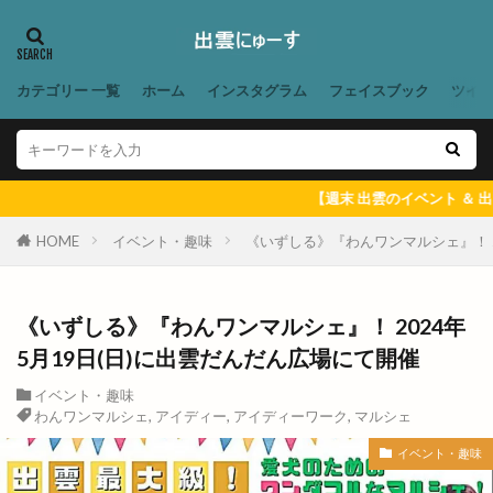
ラララ
ラララ ラクーン
ランチ
ランドセル
ランプ
ラン活
ラ・セゾン
カテゴリー 一覧
ホーム
インスタグラム
フェイスブック
ツイ
ラーメン
ラーメン居酒屋
ラーメン屋あぐ梨
ラーメン篠寛
ラーメン茶屋
ラー麺ずんどう屋
リズム
リズモ
リズモ出雲
リチウム
【週末 出雲のイベント ＆ 出雲にゅーす 一週
リッチガーデン
リトミックミニ体験会
HOME
イベント・趣味
《いずしる》『わんワンマルシェ』！ 2
リトミック教室
リトルアリス
リニューア
リニューアル
リニューアルオープン
リノ
リユース
リラクゼーションサロン
《いずしる》『わんワンマルシェ』！ 2024年
リンガーハット
リンパマッサージ
リンリン
5月19日(日)に出雲だんだん広場にて開催
ルバーブ
ルミナ
レイカズンアウトレット
イベント・趣味
わんワンマルシェ
,
アイディー
,
アイディーワーク
,
マルシェ
レウナ
レガーレ
レクレーション
レストラン
レストラン至誠
イベント・趣味
レトロな自動販売機
レンタカー