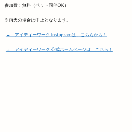
参加費：無料（ペット同伴OK）
塩名人
塩名人 出雲店
塩名人 本店
境港
壱香庵
夏まつり
夏夜祭
夏祭り
※雨天の場合は中止となります。
夕やけこやけ
夕刻篝火舞
夕日
→ アイディーワーク Instagramは、こちらから！
多伎いちじくフェア
多伎キララまつり
多伎ジャズ
多伎町
夜行バス
夜間診療所
→ アイディーワーク 公式ホームページは、こちら！
夢みなとタワー
大しめ縄
大なほらい
大即売会
大吉
大土地神楽
大型店舗
大塚
大塚店
大学三大駅伝
大山ブロッコリー
大年神社
大東七夕まつり
大根島
大根島ぼたん祭
大根島ワンONE祭り
大津店
大津新崎
大津新崎町
大津朝倉
大田
大田丼丸
大田市
大田市駅
大田店
大田支店
大田町
大社
大社ご縁広場
大社の紅うさぎ