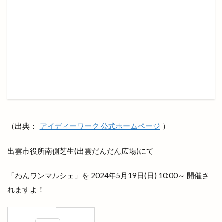
上の宮
上塩冶
上津チャレンジフィールド
上田コールド
上直江
下り参道
下古志
下古志町
不定期
丑の日
世界フェアトレードデー
世界糖尿病デー
両三柳
中国四川料理
中央しんきん
中央通り
中日つぁん
中海ふれあい公園
中町商店街
中華
中華料理
中華料理店
中華食堂一番
中華飯店
中酪
中野美保南
（出典：
アイディーワーク 公式ホームページ
）
串カツ
丸亀製麺出雲
丸信商事
丼
出雲市役所南側芝生(出雲だんだん広場)にて
乃が美
久世福商店
亀山会館
予約
二十歳の集い
井上さやか
井上太陽
「わんワンマルシェ」を 2024年5月19日(日) 10:00～ 開催さ
井山屋製菓
交通系
京店カラコロ広場
れますよ！
人形のはなふさ
人気
人生ゲーム
今井書店
今井書店出雲店
今在家
今市