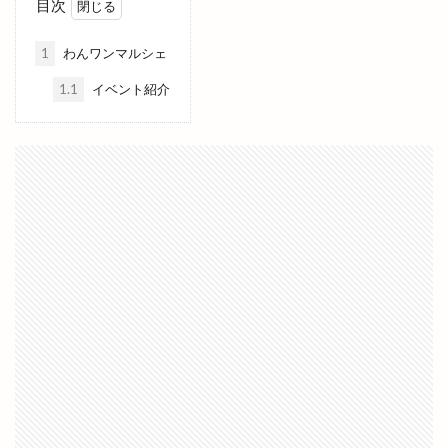
目次
今市町
今市町北本町
今市町新町
1
わんワンマルシェ
今市６号線
今日
仕出し弁当
他行
1.1
イベント紹介
他金融機関
代官町
令和4年
伊勢宮
伊太利屋
休業
伝承館
住まいのまつり
佐々木美玲
佐藤内科
佐藤拓司
佐藤栞里
佐藤道場
佐野農園
体験教室
何市
何県
併川
使い方
使えるお店
例祭
俵まんじゅう
俺たちメダカ族
倉吉すいか
個室
個室de焼き鳥 こさと
値段
健菜厨房
備蓄米
像
元祖ステーキ重専門店
入南
全国うまいもの博
全国チェーン
全肉祭
全身
八兵衛
八剣伝
八束町
八足門
八雲神社
八雲風穴
公善社
公園
公開講座