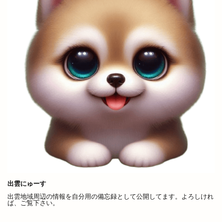
幸
店名変更
店舗改装
店舗統廃合
店頭販売
建替工事
弁当
弁慶くじ
当選番号
彼岸市
後藤商店
御朱印帳
復活
恋する日御碕イルミネーション
恵季
恵方巻
恵曇集会所
恵比寿
惣菜
惣菜コーナー
意味
愛宕山公園
感謝祭
成人式
戦国時代
所ジョージ
所原
扇町
手ごねパン教室
手ぶらdeピクニック
手まり
手当
手数料
拉麺かもす
拉麺屋 神楽
持ち帰り専門店
振込
振込手数料
授与品
掛け替え
推し
出雲にゅーす
握手
撮影会
支店
支那そば 来来
出雲地域周辺の情報を自分用の備忘録として公開してます。よろしけれ
ば、ご覧下さい。
改修
改良めだか
改装
改装工事
整体
整骨院
文吉うどん
文吉たまき