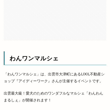
内科
写真展
冬の出雲グルメキャンペーン
冷凍
冷凍まんじゅう
冷凍自動販売機
冷凍餃子
凡蔵
凸
出前
出前館
出商デパート
出張所
出福
出西
出西窯
出雲
出雲MUSIC＆MARCHE
出雲ZUMBA®フェス
出雲あんこ旅
出雲うどん
出雲ぜんざい本舗
出雲そば
わんワンマルシェ
出雲そばと美食の旅
出雲そばまつり
出雲そば旅
出雲だんだんとまとアリーナ
「わんワンマルシェ」は、出雲市大津町にあるLIXIL不動産シ
出雲だんだん広場
出雲だんだん祭り
ョップ『アイディーワーク』さんが主催するイベントです。
出雲にゅーす
出雲の加田屋
出雲最大級！愛犬のためのワンダフルなマルシェ「わんわん
出雲の國のソフトクリーム
出雲の地名
まるしぇ」が開催されます！
出雲の城跡
出雲の新酒祭
出雲の旅
出雲の日
出雲の歴史
出雲の舞