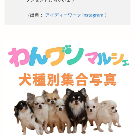
千家尊福
半夏
半夏まつり
半額倉庫
（出典：
アイディーワーク Instagram
）
半額倉庫あそViVA店
半額専門店
南口
南天神コインランドリー
印
原宿ピクニック
原鹿の旧豪農屋敷
参拝
口コミ
口福堂
古代
古代出雲大社
古代出雲歴史博物館
古例渡御式
古古米
古川製パン店
古志夏祭り
古志氏
古志町の歴史
古志遺跡群
古民家
古民家レストラン
古着
古着屋ミックステープ
台湾かき氷
台湾料理
合銀
合鍵
吉兆館
吉岡隆徳記念
名所
名越弥七朗
呑み処 わや
味の店 めぐみ
味噌ラーメン
味都
和
和ごころじょこ
和平
和樂庵酒井
和焼肉 六味
和牛焼肉屋