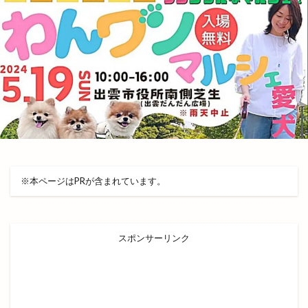
レンタルショップ
レンタルスペース
レンタルボックス
ロワンテ
ローカリズム
ローストチキン専門店
ローズガーデン松江
ローソン
ローソン 島大通店
ローリエ
ワイン
ワッフル
ワンONE祭り
ワンダフルフェスティバル
ワンフー
ワークマン女子
ワールドキッチン
ヴィオラス
ヴィシル
ヴィラ
ヴィラフォーシーズンズ
※本ページはPRが含まれています。
ヴィラ出雲
ヴィヴァン
一時休業
一畑バス
一畑百貨店
一畑薬師
一畑電車
スポンサーリンク
一畑電車謎解き
一畑電鉄
一福
一華
一蓮
一覧
万九千神社
三代目
三刀屋
三木整形外科ペインクリニック
三瓶山
三瓶山山開き
三瓶山東の原
三瓶観光リフト