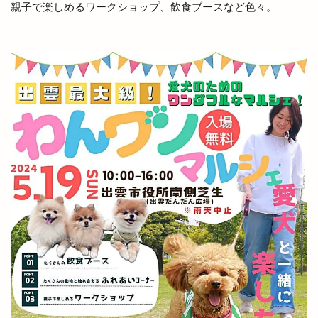
親子で楽しめるワークショップ、飲食ブースなど色々。
出雲ふるさと応援マルシェ
出雲アート＆オーガニックフェス
出雲ウィーク
出雲グランピング
出雲ケーブルビジョン
出雲ショッピング
出雲センター
出雲タイ古式ボディケア
出雲テラス
出雲ドーム
出雲ドーム2000人の吹奏楽
出雲ドームdeスポーツ＆健康フェスティバル
出雲ドームかみあり吹奏楽フェスタ2023
出雲ナイトマルシェ
出雲バル
出雲ビアフェス
出雲プロジェクト
出雲プロジェクト 2期
出雲ミライト
出雲ロイヤルホテル
出雲上塩冶店
出雲丼丸
出雲健康公園
出雲全日本大学選抜駅伝競走
出雲北店
出雲南店
出雲商工会
出雲商工会議所