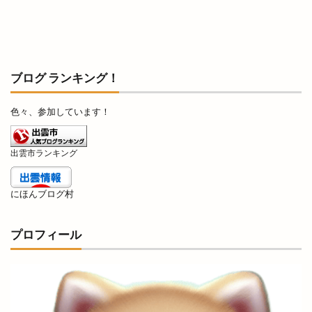
島根県立中央病院
島根県立大学
島根県立大学短期大学部
島根県立東部高等技術校
島根県自動車整備振興会
島根県道路カメラ
ブログ ランキング！
島根県高校野球
島根県高校駅伝
島根県高等学校駅伝競走大会
島根銀行
川津
色々、参加しています！
川津店
川跡
川跡店
工事
工房
巨大海上
巾着袋
市の窓口業務
市の花
出雲市ランキング
師走
平和ぞば
平均年収ランキング
平田
にほんブログ村
平田まちあそび
平田まつり
平田ショッピングセンター
プロフィール
平田ショッピングセンター ＶｉＶＡ
平田ショッピングセンターViVA
平田商店会
平田店
平田支店
平田文化館
平田町
年の瀬パル
年末市
年末年始
年賀状