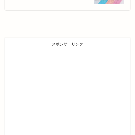
子育て
学園店
宅配すし
宅配専門
宇迦橋
安分亭
安来
安来市
安来市安来町
安来節演芸館
完全予約制
宍道
宍道IC
宍道ふるさと森林公園
スポンサーリンク
宍道公民館
宍道湖
宍道湖しじみ館
宍道湖自然館ゴビウス
宍道町
定額制セルフエステ
定食屋
宮川大輔
宮脇書店
家具
家族旅行
家族葬ホール
宿泊
寝台特急
寿司
専門店
小さな
小さなラーメン屋
小さな結婚式
小学校
小学生
小山
小山店
小島よしお
小島よしおの食べてもりもりハッピー教室
小顔エステ
小麦家 Gabutto
小麦家がぶっと
尾道ラーメン
居酒屋
屋台
屋台村