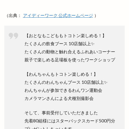
出雲西店
出雲観光
出雲観光協会
（出典：
アイディーワーク 公式ホームページ
）
出雲警察署
出雲讃岐
出雲豚骨ラーメン
出雲販売店
出雲路遊食 八雲
出雲道場
【おとなもこどももトコトン楽しめる！】
出雲阿国
出雲阿国の墓
出雲阿国終焉地
‎たくさんの飲食ブース 10店舗以上✨️
出雲陸上
出雲陸上競技大会
出雲須佐温泉
‎たくさんの動物と触れ合えるふれあいコーナー
出雲駅伝
出雲駅前
出雲駅南屋台村
‎親子で楽しめる足場板を使ったワークショップ
出雲駅南店
出雲高岡店
出雲高松駅
分社
分祠
分院
切符
初音寿司
券売機
【わんちゃんもトコトン楽しめる！】
前田真由子
前門屋
助成
‎たくさんのわんちゃんブース 10店舗以上✨️
‎わんちゃんが参加できるわんワン運動会
動物ふれあい祭り
動物病院
勢溜
‎カメラマンさんによる犬種別撮影会
勢溜の大鳥居
北京
北島国造館
北本町
北栄町
北海道
北神立店
そして、事前受付していただきました
北陽ミートセンター
医大
医大通り
先着80組様にはスターバックスカード500円分
十五屋
十割そば塩名人
十割蕎麦 塩名人
プレゼントしちゃいます