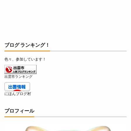
歌舞伎の始祖
歌舞伎踊り
正門
武内神社
武志山荘
歳末大抽選会
歴博
段ボールクラフト
毎月第1日曜
毛利元就
氏神様
気まぐれな
気学的人生設計
水族館
水木しげるロード
氷川神社
ブログ ランキング！
永瀬石油
沖野上
沖野上ブルー
注連縄
浜山公園野球場
浜山公園陸上競技場
浜山店
色々、参加しています！
浜田
浜田道
浜町
浴衣バル
海外
出雲市ランキング
海奴
海岸清掃
海水浴場
海神
海辺のコンサート
海都
海開き
海鮮BBQ
にほんブログ村
海鮮かんかん焼
海鮮丼
深澤辰哉
混雑
混雑状況
渋谷
渡橋
渡橋町
温泉
プロフィール
温泉津温泉
温泉津温泉夏まつり
湊山公園
湖上花火大会
湖畔の温泉宿くにびき
湖遊館