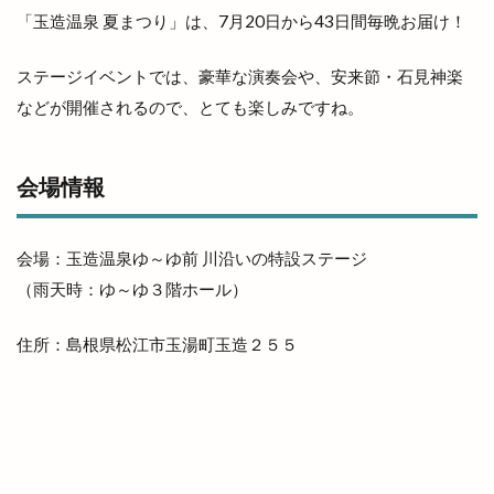
島根県自動車整備振興会
島根県道路カメラ
「玉造温泉 夏まつり」は、7月20日から43日間毎晩お届け！
島根県高校野球
島根県高校駅伝
ステージイベントでは、豪華な演奏会や、安来節・石見神楽
島根県高等学校駅伝競走大会
島根銀行
川津
などが開催されるので、とても楽しみですね。
川津店
川跡
川跡店
工事
工房
巨大海上
巾着袋
市の窓口業務
市の花
会場情報
師走
平和ぞば
平均年収ランキング
平田
平田まちあそび
平田まつり
平田ショッピングセンター
会場：玉造温泉ゆ～ゆ前 川沿いの特設ステージ
（雨天時：ゆ～ゆ３階ホール）
平田ショッピングセンター ＶｉＶＡ
平田ショッピングセンターViVA
平田商店会
住所：島根県松江市玉湯町玉造２５５
平田店
平田支店
平田文化館
平田町
年の瀬パル
年末市
年末年始
年賀状
幸
店名変更
店舗改装
店舗統廃合
店頭販売
建替工事
弁当
弁慶くじ