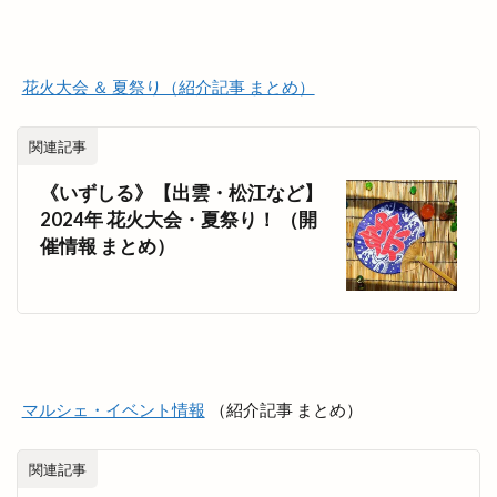
旧JA平田中央支店
旧大社駅
旧東小学校
旧高松村
旨の御鉢
早特14
早特21
早特7
旬彩IZAKAYA
旬彩酒房
旬菜
花火大会 ＆ 夏祭り（紹介記事 まとめ）
旬魚旬彩わや
旭IC
明日
明治書店斐川店
関連記事
明治神宮
昔ながら
星のリゾート
星空のレストラン
星空ガーデン
《いずしる》【出雲・松江など】
2024年 花火大会・夏祭り！ （開
星花ヨガスタジオ
春
春のまちあるき
催情報 まとめ）
春のフラワーフェスタ
春の感謝祭
春の青空市
春物
春祭り
昼飲み
時刻表
時間
晩秋ひかわ野工芸まつり
晴レナマルシェ
晴レナルポ
暖だんマルシェ
暖愛笑
月曜日のカレー会
有料
有料化
マルシェ・イベント情報
（紹介記事 まとめ）
有限会社イタケン
有限会社長岡屋
服装
朔のカンパーニュ
朝倉橋プレイス
朝市
関連記事