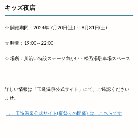
山陰いいものマルシェ
山陰エンタメ運動会
キッズ夜店
山陰モビリティパーク
山陰中央テレビ
山陰中央新報
山陰中央新報社
山陰合同銀行
☆ 開催期間：2024年 7月20日(土) ～ 8月31日(土)
山陰合同銀行本店
山陰居酒屋
山陰道
山陰道開通記念イベントinキララ
岡清木芸
☆ 時間：19:00～22:00
岩がき
島のドッグラン
島根
☆ 場所：川沿い特設ステージ向かい・松乃湯駐車場スペース
島根 gotoイート
島根deマルシェ
島根スサノオマジック
島根ビール
島根ワイナリー
島根中央信用金庫
島根出雲店
詳しい情報は「玉造温泉公式サイト」にて、ご確認ください
島根医大
島根和牛専門店
島根大田店
ませ。
島根斐川店
島根県
島根県分支部
島根県民パスポート
島根県産
→ 玉造温泉公式サイト(夏祭りの開催) は、こちらです
島根県立中央病院
島根県立大学
島根県立大学短期大学部
島根県立東部高等技術校