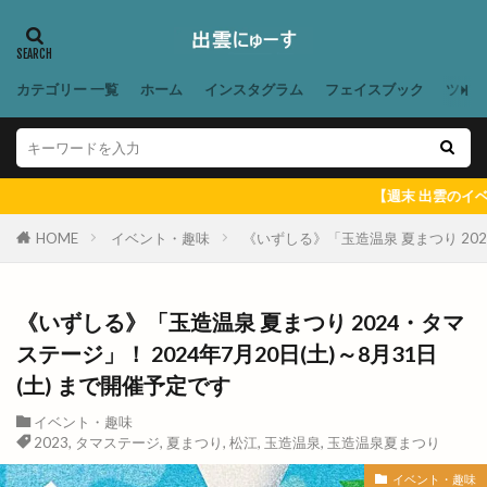
冷凍餃子
凡蔵
凸
出前
出前館
出商デパート
出張所
出福
出西
出西窯
出雲
出雲MUSIC＆MARCHE
カテゴリー 一覧
ホーム
インスタグラム
フェイスブック
ツイ
出雲ZUMBA®フェス
出雲あんこ旅
出雲うどん
出雲ぜんざい本舗
出雲そば
出雲そばと美食の旅
出雲そばまつり
【週末 出雲のイベント ＆ 出雲にゅ
出雲そば旅
出雲だんだんとまとアリーナ
HOME
イベント・趣味
《いずしる》「玉造温泉 夏まつり 2024
出雲だんだん広場
出雲だんだん祭り
出雲にゅーす
出雲の加田屋
《いずしる》「玉造温泉 夏まつり 2024・タマ
出雲の國のソフトクリーム
出雲の地名
ステージ」！ 2024年7月20日(土)～8月31日
出雲の城跡
出雲の新酒祭
出雲の旅
(土) まで開催予定です
出雲の日
出雲の歴史
出雲の舞
イベント・趣味
出雲ふるさと応援マルシェ
2023
,
タマステージ
,
夏まつり
,
松江
,
玉造温泉
,
玉造温泉夏まつり
出雲アート＆オーガニックフェス
出雲ウィーク
イベント・趣味