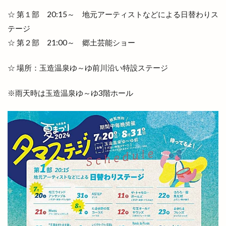
大社浜山店
大社町
大社築港
大社線
☆ 第１部 20:15～ 地元アーティストなどによる日替わりス
大社門前ラボ
大社駅はじまりフェスタ
大祭
テージ
大祭礼
大衆酒場
大衆鉄板酒場
大阪
☆ 第２部 21:00～ 郷土芸能ショー
大阪の味
大阪ホルモン艶
天ぷら
☆ 場所：玉造温泉ゆ～ゆ前川沿い特設ステージ
天串ラーメン
天井川
天心
天満宮
天満屋
天然うなぎ
天然塩ラーメン
※雨天時は玉造温泉ゆ～ゆ3階ホール
天然酵母
天然酵母のパンやさん
天神
天神さん夏祭り
天神寿司
天神町
天麩羅
奉納山
奉納山公園
奥出雲そば処一福
奥出雲町
奥医院
女子旅
女性専用
女性限定
奴
好きです一畑電車
姫ラボ
姫ラボ
姫原
姫原店
姫原町
子供
子育て
学園店
宅配すし
宅配専門
宇迦橋
安分亭
安来
安来市