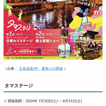
夕やけこやけ
夕刻篝火舞
夕日
多伎いちじくフェア
多伎キララまつり
多伎ジャズ
多伎町
夜行バス
夜間診療所
夢みなとタワー
大しめ縄
大なほらい
大即売会
大吉
大土地神楽
大型店舗
大塚
大塚店
大学三大駅伝
大山ブロッコリー
大年神社
大東七夕まつり
大根島
大根島ぼたん祭
大根島ワンONE祭り
大津店
大津新崎
大津新崎町
大津朝倉
（出典：
玉造温泉HP・夏祭りの開催
）
大田
大田丼丸
大田市
大田市駅
大田店
大田支店
大田町
大社
タマステージ
大社ご縁広場
大社の紅うさぎ
大社はまゆうマラソン
大社出張所
大社地区農業まつり
大社店
大社支店
☆ 開催期間：2024年 7月20日(土) ～ 8月31日(土)