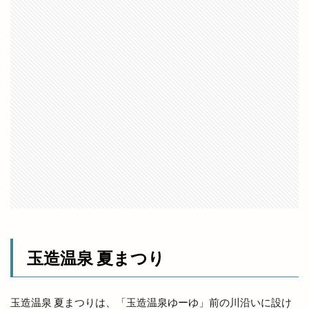
出雲販売店
出雲路遊食 八雲
出雲道場
出雲阿国
出雲阿国の墓
出雲阿国終焉地
出雲陸上
出雲陸上競技大会
出雲須佐温泉
出雲駅伝
出雲駅前
出雲駅南屋台村
出雲駅南店
出雲高岡店
出雲高松駅
分社
分祠
分院
切符
初音寿司
券売機
前田真由子
前門屋
助成
動物ふれあい祭り
動物病院
勢溜
勢溜の大鳥居
北京
北島国造館
北本町
北栄町
北海道
北神立店
北陽ミートセンター
医大
医大通り
十五屋
十割そば塩名人
十割蕎麦 塩名人
玉造温泉 夏まつり
千家尊福
半夏
半夏まつり
半額倉庫
半額倉庫あそViVA店
半額専門店
南口
玉造温泉 夏まつりは、「玉造温泉ゆーゆ」前の川沿いに設け