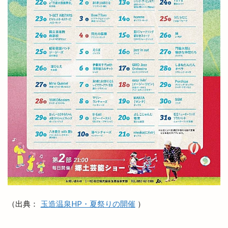
安来市安来町
安来節演芸館
完全予約制
宍道
宍道IC
宍道ふるさと森林公園
宍道公民館
宍道湖
宍道湖しじみ館
宍道湖自然館ゴビウス
宍道町
定額制セルフエステ
定食屋
宮川大輔
宮脇書店
家具
家族旅行
家族葬ホール
宿泊
寝台特急
寿司
専門店
小さな
小さなラーメン屋
小さな結婚式
小学校
小学生
小山
小山店
小島よしお
小島よしおの食べてもりもりハッピー教室
小顔エステ
小麦家 Gabutto
小麦家がぶっと
尾道ラーメン
居酒屋
屋台
屋台村
山さ紀
山と酒
山のうえの学校マルシェ
（出典：
玉造温泉HP・夏祭りの開催
）
山内健司
山城めぐり
山太
山陰