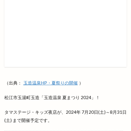
出雲多伎ブルワリー
出雲大塚店
出雲大社
出雲大社1月
出雲大社2月
出雲大社5月
出雲大社ブルーライトアップ
出雲大社前駅
出雲大社神門通り店
出雲小山店
出雲市
出雲市 歴史
出雲市の歴史
出雲市中心商店街
出雲市今市町
出雲市体育館
出雲市古志町
出雲市商工団体協議会
出雲市四絡
出雲市塩冶
出雲市塩冶町
出雲市大塚町
出雲市大津町
出雲市大社町
出雲市天神
出雲市天神町
（出典：
玉造温泉HP・夏祭りの開催
）
出雲市姫原
出雲市小山町
出雲市小川町
出雲市平田町
出雲市役所だんだん広場
松江市玉湯町玉造「玉造温泉 夏まつり 2024」！
出雲市役所南側
出雲市斐川町
出雲市新町
タマステージ・キッズ夜店が、2024年 7月20日(土)～8月31日
出雲市東林木町
出雲市民会館
出雲市江田町
(土) まで開催予定です。
出雲市浜町
出雲市渡橋
出雲市渡橋町