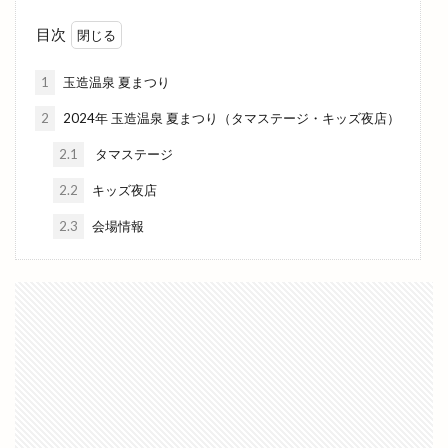
出雲市湖陵町
出雲市灘分町
出雲市白枝町
目次
出雲市総合体育館
出雲市荻杼
出雲市荻杼町
出雲市駅
出雲市駅前
出雲市駅前町
1
玉造温泉 夏まつり
出雲市駅南
出雲市駅南店
出雲市高岡町
2
2024年 玉造温泉 夏まつり（タマステージ・キッズ夜店）
出雲平田
出雲平田店
出雲平野
出雲店
2.1
タマステージ
出雲教
出雲文化伝承館
出雲斐川店
2.2
キッズ夜店
出雲斐川町店
出雲日御碕灯台
出雲歴史博物館
2.3
会場情報
出雲民藝館
出雲物産館
出雲直会バル
出雲神楽
出雲神話まつり
出雲科学館
出雲空港
出雲空港ホテル
出雲縁紡ぎだんだんcafe
出雲縁結び空港
出雲花火大会
出雲茶寮
出雲荻杼店
出雲西店
出雲観光
出雲観光協会
出雲警察署
出雲讃岐
出雲豚骨ラーメン