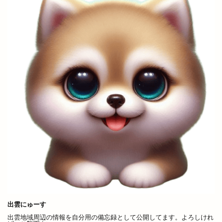
湖陵
湖陵どんとこい祭
湖陵どんとこい祭り
湖陵ミニ夏祭り
湖陵温泉
湯の川温泉
満月の仮装リフト
満開
滝
漁人
潜在能力テスト
濱家隆一
灯めぐり
灯台
灯台FES日御碕
灯台フェス日御碕2024
灯台ワールドサミット
炉端かば
炉端焼き
炙り牛タン万
炭火焼鳥
無人販売
無人販売所
無印良品
無料
無自性館
焼きそば
焼きそば専門店
焼きたて名人
焼きたて名人 パン屋さん
焼きたて名人パン屋さん
焼き芋自販機
焼き菓子
焼き鳥
焼肉
焼肉と居酒屋
焼肉ビアムーン
焼肉店
焼肉百式
焼肉酒場れもん
焼肉食べ放題
出雲にゅーす
牛
牛たん
特別
特売
猪目港
出雲地域周辺の情報を自分用の備忘録として公開してます。よろしけれ