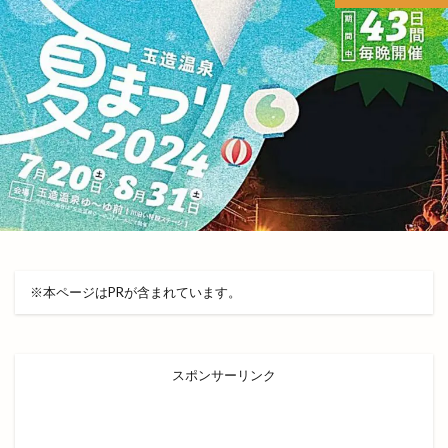
出雲グランピング
出雲ケーブルビジョン
出雲ショッピング
出雲センター
出雲タイ古式ボディケア
出雲テラス
出雲ドーム
出雲ドーム2000人の吹奏楽
出雲ドームdeスポーツ＆健康フェスティバル
出雲ドームかみあり吹奏楽フェスタ2023
出雲ナイトマルシェ
出雲バル
出雲ビアフェス
出雲プロジェクト
出雲プロジェクト 2期
出雲ミライト
出雲ロイヤルホテル
※本ページはPRが含まれています。
出雲上塩冶店
出雲丼丸
出雲健康公園
出雲全日本大学選抜駅伝競走
出雲北店
出雲南店
出雲商工会
出雲商工会議所
スポンサーリンク
出雲商工会議所青年部
出雲商工会館
出雲商業
出雲国風土記
出雲塩冶原店
出雲塩冶店