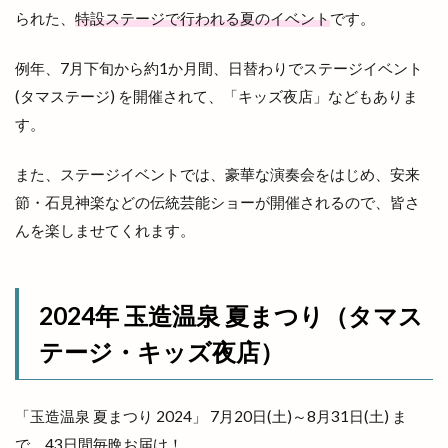
南天神コインランドリー
印
原宿ピクニック
られた、
特設ステージで行われる夏のイベント
です。
原鹿の旧豪農屋敷
参拝
口コミ
口福堂
例年、7月下旬から約1か月間、日替わりでステージイベント
古代
古代出雲大社
古代出雲歴史博物館
(タマステージ) を開催されて、「キッズ夜店」などもありま
古例渡御式
古古米
古川製パン店
す。
古志夏祭り
古志氏
古志町の歴史
古志遺跡群
古民家
古民家レストラン
また、ステージイベントでは、豪華な演奏会をはじめ、安来
古着
古着屋ミックステープ
台湾かき氷
節・石見神楽などの伝統芸能ショーが開催されるので、皆さ
んを楽しませてくれます。
台湾料理
合銀
合鍵
吉兆館
吉岡隆徳記念
名所
名越弥七朗
呑み処 わや
味の店 めぐみ
味噌ラーメン
2024年 玉造温泉 夏まつり（タマス
味都
和
和ごころじょこ
和平
テージ・キッズ夜店）
和樂庵酒井
和焼肉 六味
和牛焼肉屋
和田珍味
和鋼博物館
和風スナック
「玉造温泉 夏まつり 2024」 7月20日(土)～8月31日(土) ま
和食居酒屋
和食料理屋
唐崎商店
唐川
で、43日間毎晩お届け！