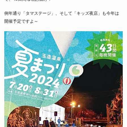
唐揚げ専門店
唐楽
唯一無二
商店
善ちゃんラーメン
喜多縁
喫茶福乃珈琲
例年通り「タマステージ」、そして「キッズ夜店」も今年は
喰神
営業日
営業時間
四季荘
開催予定ですよ～
四絡の由来
回遊館
回遊館 出雲
国引き神話
国道431
国道9号線
国際空手道連盟
土曜夜市
地ビール
地元民
地名の由来
地域の歴史
地域展示パネル
地爪ケアクリニックサロン
坂の下の小さなお店
坂根屋
坦々麺
城跡ハイキング
堀川遊覧船
堀江薬局
場所
塊根植物
塩冶
塩冶店
塩冶有原
塩冶有原町
塩冶町
塩冶神前
塩名人
塩名人 出雲店
塩名人 本店
境港
壱香庵
夏まつり
夏夜祭
夏祭り