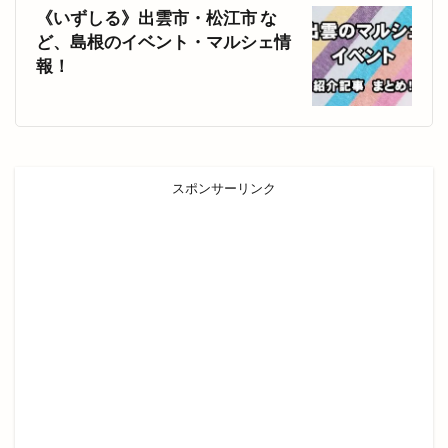
木の実
木楽祭
木次
木綿街道
《いずしる》出雲市・松江市 な
木綿街道クリスマスマーケット
ど、島根のイベント・マルシェ情
報！
本庄の小さなマルシェ
本店
本町
札幌
札幌ラーメン
朱鷺会館
東亜産業
東京
東京から出雲大社
東京まぜそば麺屋まつり
東京分祠
東伯店
東出雲
スポンサーリンク
東部ぶどう集荷所
東部高等技術校
松江
松江GENKI夜市
松江GENKI夜市プラス
松江YEG
松江YEGマルシェ
松江かにいち
松江かに小屋
松江しんじ湖温泉
松江キャンパス
松江サップフェス
松江ジビエール
松江テルサ
松江フォーゲルパーク
松江ヨアカリ
松江ヨアカリin宍道
松江乃木店