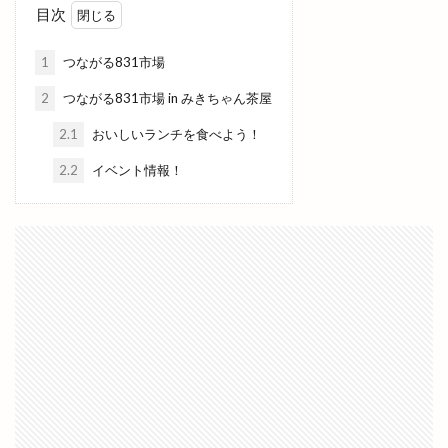
目次
人形のはなふさ
人気
人生ゲーム
今井書店
今井書店出雲店
今在家
今市
1
つながる831市場
今市町
今市町北本町
今市町新町
2
つながる831市場 in みきちゃん茶屋
今市６号線
今日
仕出し弁当
他行
2.1
おいしいランチを食べよう！
他金融機関
代官町
令和4年
伊勢宮
2.2
イベント情報！
伊太利屋
休業
伝承館
住まいのまつり
佐々木美玲
佐藤内科
佐藤拓司
佐藤栞里
佐藤道場
佐野農園
体験教室
何市
何県
併川
使い方
使えるお店
例祭
俵まんじゅう
俺たちメダカ族
倉吉すいか
個室
個室de焼き鳥 こさと
値段
健菜厨房
備蓄米
像
元祖ステーキ重専門店
入南
全国うまいもの博
全国チェーン
全肉祭
全身
八兵衛