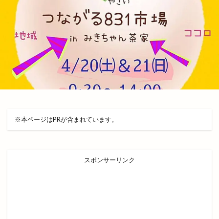
レストラン
レストラン至誠
レトロな自動販売機
レンタカー
レンタルショップ
レンタルスペース
レンタルボックス
ロワンテ
ローカリズム
ローストチキン専門店
ローズガーデン松江
ローソン
ローソン 島大通店
ローリエ
ワイン
ワッフル
ワンONE祭り
ワンダフルフェスティバル
ワンフー
※本ページはPRが含まれています。
ワークマン女子
ワールドキッチン
ヴィオラス
ヴィシル
ヴィラ
ヴィラフォーシーズンズ
スポンサーリンク
ヴィラ出雲
ヴィヴァン
一時休業
一畑バス
一畑百貨店
一畑薬師
一畑電車
一畑電車謎解き
一畑電鉄
一福
一華
一蓮
一覧
万九千神社
三代目