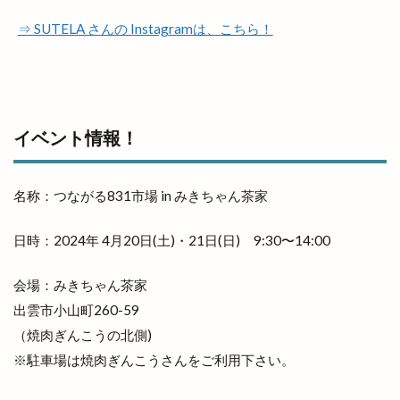
味都
和
和ごころじょこ
和平
⇒ SUTELA さんの Instagramは、こちら！
和樂庵酒井
和焼肉 六味
和牛焼肉屋
和田珍味
和鋼博物館
和風スナック
和食居酒屋
和食料理屋
唐崎商店
唐川
唐揚げ専門店
唐楽
唯一無二
商店
イベント情報！
善ちゃんラーメン
喜多縁
喫茶福乃珈琲
喰神
営業日
営業時間
四季荘
名称：つながる831市場 in みきちゃん茶家
四絡の由来
回遊館
回遊館 出雲
日時：2024年 4月20日(土)・21日(日) 9:30〜14:00
国引き神話
国道431
国道9号線
国際空手道連盟
土曜夜市
地ビール
会場：みきちゃん茶家
地元民
地名の由来
地域の歴史
出雲市小山町260-59
地域展示パネル
地爪ケアクリニックサロン
（焼肉ぎんこうの北側)
坂の下の小さなお店
坂根屋
坦々麺
※駐車場は焼肉ぎんこうさんをご利用下さい。
城跡ハイキング
堀川遊覧船
堀江薬局