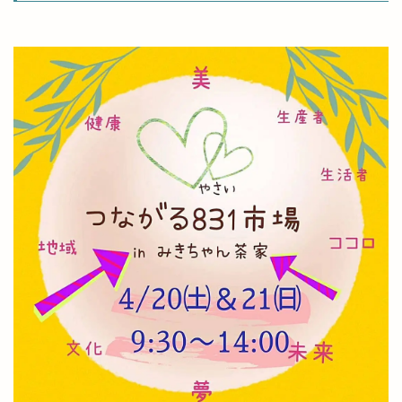
出雲全日本大学選抜駅伝競走
出雲北店
出雲南店
出雲商工会
出雲商工会議所
出雲商工会議所青年部
出雲商工会館
出雲商業
出雲国風土記
出雲塩冶原店
出雲塩冶店
出雲多伎ブルワリー
出雲大塚店
出雲大社
出雲大社1月
出雲大社2月
出雲大社5月
出雲大社ブルーライトアップ
出雲大社前駅
出雲大社神門通り店
出雲小山店
出雲市
出雲市 歴史
出雲市の歴史
出雲市中心商店街
出雲市今市町
出雲市体育館
出雲市古志町
出雲市商工団体協議会
出雲市四絡
出雲市塩冶
出雲市塩冶町
出雲市大塚町
出雲市大津町
出雲市大社町
出雲市天神
出雲市天神町
出雲市姫原
出雲市小山町
出雲市小川町