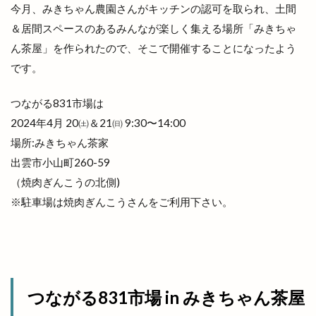
今月、みきちゃん農園さんがキッチンの認可を取られ、土間
出雲の城跡
出雲の新酒祭
出雲の旅
＆居間スペースのあるみんなが楽しく集える場所「みきちゃ
出雲の日
出雲の歴史
出雲の舞
ん茶屋」を作られたので、そこで開催することになったよう
出雲ふるさと応援マルシェ
です。
出雲アート＆オーガニックフェス
出雲ウィーク
つながる831市場は
出雲グランピング
出雲ケーブルビジョン
2024年4月 20㈯＆21㈰ 9:30〜14:00
出雲ショッピング
出雲センター
場所:みきちゃん茶家
出雲タイ古式ボディケア
出雲テラス
出雲市小山町260-59
出雲ドーム
出雲ドーム2000人の吹奏楽
（焼肉ぎんこうの北側)
出雲ドームdeスポーツ＆健康フェスティバル
※駐車場は焼肉ぎんこうさんをご利用下さい。
出雲ドームかみあり吹奏楽フェスタ2023
出雲ナイトマルシェ
出雲バル
出雲ビアフェス
出雲プロジェクト
出雲プロジェクト 2期
出雲ミライト
出雲ロイヤルホテル
つながる831市場 in みきちゃん茶屋
出雲上塩冶店
出雲丼丸
出雲健康公園