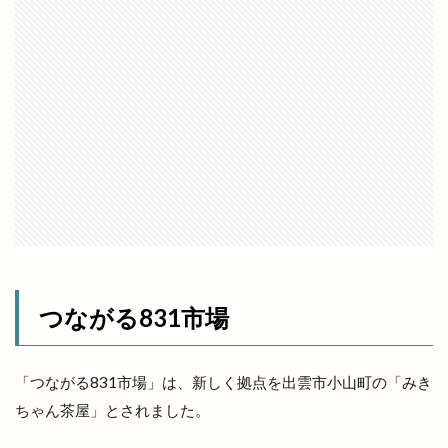
八剣伝
八束町
八足門
八雲神社
八雲風穴
公善社
公園
公開講座
内科
写真展
冬の出雲グルメキャンペーン
冷凍
冷凍まんじゅう
冷凍自動販売機
冷凍餃子
凡蔵
凸
出前
出前館
出商デパート
出張所
出福
出西
出西窯
出雲
出雲MUSIC＆MARCHE
出雲ZUMBA®フェス
出雲あんこ旅
出雲うどん
出雲ぜんざい本舗
出雲そば
出雲そばと美食の旅
出雲そばまつり
つながる831市場
出雲そば旅
出雲だんだんとまとアリーナ
出雲だんだん広場
出雲だんだん祭り
「つながる831市場」は、新しく拠点を出雲市小山町の「みき
出雲にゅーす
出雲の加田屋
ちゃん茶屋」とされました。
出雲の國のソフトクリーム
出雲の地名