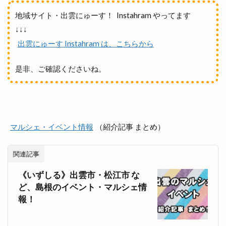
大田店
大田支店
大田町
大社
地域サイト・出雲にゅーす！ Instahram やってます
大社ご縁広場
大社の紅うさぎ
↓↓↓
大社はまゆうマラソン
大社出張所
出雲にゅーす Instahram は、こちらから
大社地区農業まつり
大社店
大社支店
是非、ご確認くださいね。
大社浜山店
大社町
大社築港
大社線
大社門前ラボ
大社駅はじまりフェスタ
大祭
大祭礼
大衆酒場
大衆鉄板酒場
大阪
大阪の味
大阪ホルモン艶
天ぷら
マルシェ・イベント情報
（紹介記事 まとめ）
天串ラーメン
天井川
天心
天満宮
関連記事
天満屋
天然うなぎ
天然塩ラーメン
天然酵母
天然酵母のパンやさん
天神
《いずしる》出雲市・松江市 な
ど、島根のイベント・マルシェ情
天神さん夏祭り
天神寿司
天神町
天麩羅
報！
奉納山
奉納山公園
奥出雲そば処一福
奥出雲町
奥医院
女子旅
女性専用