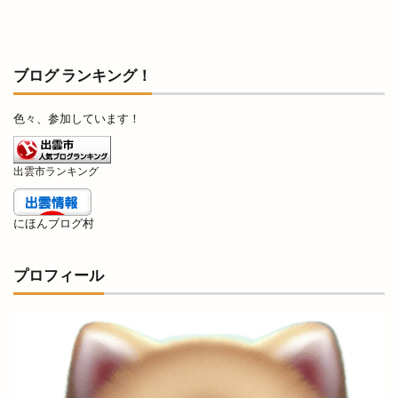
島根斐川店
島根県
島根県分支部
島根県民パスポート
島根県産
島根県立中央病院
島根県立大学
ブログ ランキング！
島根県立大学短期大学部
島根県立東部高等技術校
色々、参加しています！
島根県自動車整備振興会
島根県道路カメラ
島根県高校野球
島根県高校駅伝
出雲市ランキング
島根県高等学校駅伝競走大会
島根銀行
川津
川津店
川跡
川跡店
工事
工房
にほんブログ村
巨大海上
巾着袋
市の窓口業務
市の花
師走
平和ぞば
平均年収ランキング
平田
プロフィール
平田まちあそび
平田まつり
平田ショッピングセンター
平田ショッピングセンター ＶｉＶＡ
平田ショッピングセンターViVA
平田商店会