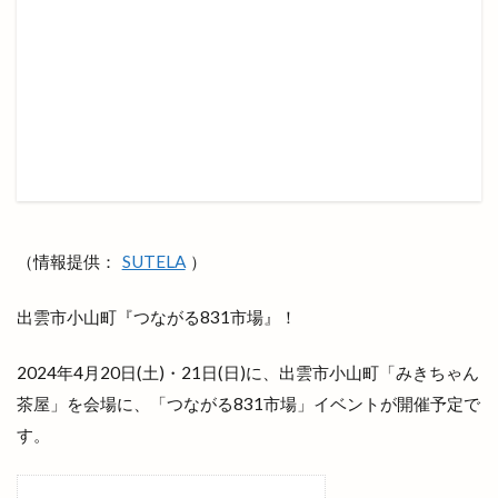
三刀屋
三木整形外科ペインクリニック
三瓶山
三瓶山山開き
三瓶山東の原
三瓶観光リフト
上の宮
上塩冶
上津チャレンジフィールド
上田コールド
上直江
下り参道
下古志
下古志町
不定期
丑の日
世界フェアトレードデー
世界糖尿病デー
両三柳
中国四川料理
中央しんきん
（情報提供：
SUTELA
）
中央通り
中日つぁん
中海ふれあい公園
中町商店街
中華
中華料理
中華料理店
出雲市小山町『つながる831市場』！
中華食堂一番
中華飯店
中酪
中野美保南
2024年4月20日(土)・21日(日)に、出雲市小山町「みきちゃん
串カツ
丸亀製麺出雲
丸信商事
丼
茶屋」を会場に、「つながる831市場」イベントが開催予定で
乃が美
久世福商店
亀山会館
予約
す。
二十歳の集い
井上さやか
井上太陽
井山屋製菓
交通系
京店カラコロ広場