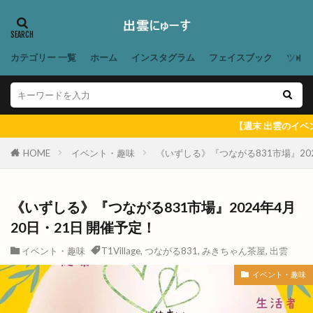
ラソイ
ラピタ
ラピタフェス
ラピタ出雲
ラピタ屋上
ラピタ本店
ララポート
ラララ
ラララ ラクーン
ランチ
カテゴリー 一覧
ホーム
インスタグラム
フェイスブック
ツイ
ランドセル
ランプ
ラン活
ラ・セゾン
ラーメン
ラーメン居酒屋
ラーメン屋あぐ梨
ラーメン篠寛
ラーメン茶屋
ラー麺ずんどう屋
【週末 出雲のイベント ＆ 出雲に
リズム
リズモ
リズモ出雲
リチウム
HOME
イベント・趣味
《いずしる》『つながる831市場』202
リッチガーデン
リトミックミニ体験会
リトミック教室
リトルアリス
リニューア
《いずしる》『つながる831市場』2024年4月
リニューアル
リニューアルオープン
リノ
20日・21日 開催予定！
リユース
リラクゼーションサロン
イベント・趣味
T1Village
,
つながる831
,
みきちゃん茶屋
,
出雲
リンガーハット
リンパマッサージ
リンリン
イベント・趣味
ルバーブ
ルミナ
レイカズンアウトレット
レウナ
レガーレ
レクレーション