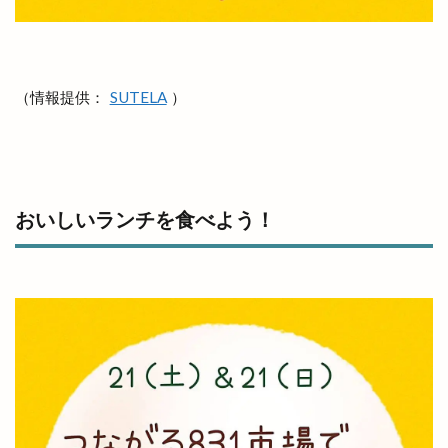
出雲市平田町
出雲市役所だんだん広場
出雲市役所南側
出雲市斐川町
出雲市新町
出雲市東林木町
出雲市民会館
出雲市江田町
（情報提供：
SUTELA
）
出雲市浜町
出雲市渡橋
出雲市渡橋町
出雲市湖陵町
出雲市灘分町
出雲市白枝町
出雲市総合体育館
出雲市荻杼
出雲市荻杼町
出雲市駅
出雲市駅前
出雲市駅前町
おいしいランチを食べよう！
出雲市駅南
出雲市駅南店
出雲市高岡町
出雲平田
出雲平田店
出雲平野
出雲店
出雲教
出雲文化伝承館
出雲斐川店
出雲斐川町店
出雲日御碕灯台
出雲歴史博物館
出雲民藝館
出雲物産館
出雲直会バル
出雲神楽
出雲神話まつり
出雲科学館
出雲空港
出雲空港ホテル