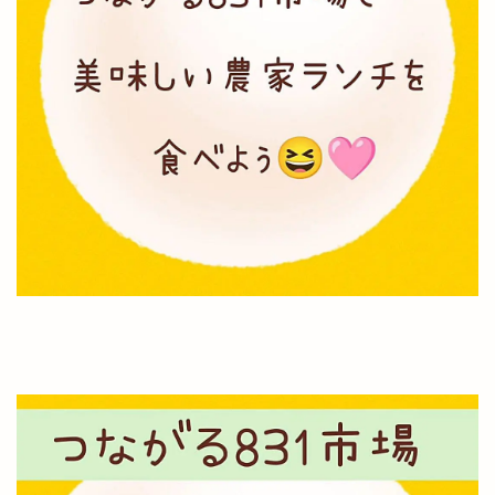
出雲縁紡ぎだんだんcafe
出雲縁結び空港
出雲花火大会
出雲茶寮
出雲荻杼店
出雲西店
出雲観光
出雲観光協会
出雲警察署
出雲讃岐
出雲豚骨ラーメン
出雲販売店
出雲路遊食 八雲
出雲道場
出雲阿国
出雲阿国の墓
出雲阿国終焉地
出雲陸上
出雲陸上競技大会
出雲須佐温泉
出雲駅伝
出雲駅前
出雲駅南屋台村
出雲駅南店
出雲高岡店
出雲高松駅
分社
分祠
分院
切符
初音寿司
券売機
前田真由子
前門屋
助成
動物ふれあい祭り
動物病院
勢溜
勢溜の大鳥居
北京
北島国造館
北本町
北栄町
北海道
北神立店