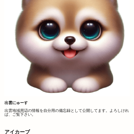
平田店
平田支店
平田文化館
平田町
年の瀬パル
年末市
年末年始
年賀状
幸
店名変更
店舗改装
店舗統廃合
店頭販売
建替工事
弁当
弁慶くじ
当選番号
彼岸市
後藤商店
御朱印帳
復活
恋する日御碕イルミネーション
恵季
恵方巻
恵曇集会所
恵比寿
惣菜
惣菜コーナー
意味
愛宕山公園
感謝祭
成人式
戦国時代
所ジョージ
所原
扇町
手ごねパン教室
手ぶらdeピクニック
手まり
手当
手数料
拉麺かもす
出雲にゅーす
出雲地域周辺の情報を自分用の備忘録として公開してます。よろしけれ
拉麺屋 神楽
持ち帰り専門店
振込
ば、ご覧下さい。
振込手数料
授与品
掛け替え
推し
握手
撮影会
支店
支那そば 来来
アイカーブ