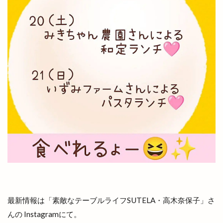
北陽ミートセンター
医大
医大通り
十五屋
十割そば塩名人
十割蕎麦 塩名人
千家尊福
半夏
半夏まつり
半額倉庫
半額倉庫あそViVA店
半額専門店
南口
南天神コインランドリー
印
原宿ピクニック
原鹿の旧豪農屋敷
参拝
口コミ
口福堂
古代
古代出雲大社
古代出雲歴史博物館
古例渡御式
古古米
古川製パン店
古志夏祭り
古志氏
古志町の歴史
古志遺跡群
古民家
古民家レストラン
古着
古着屋ミックステープ
台湾かき氷
台湾料理
合銀
合鍵
吉兆館
最新情報は「素敵なテーブルライフSUTELA・高木奈保子」さ
吉岡隆徳記念
名所
名越弥七朗
んの Instagramにて。
呑み処 わや
味の店 めぐみ
味噌ラーメン